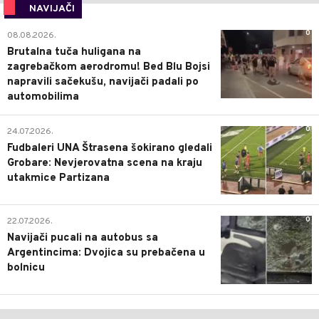
NAVIJAČI
0
08.08.2026.
Brutalna tuča huligana na
zagrebačkom aerodromu! Bed Blu Bojsi
napravili sačekušu, navijači padali po
automobilima
0
24.07.2026.
Fudbaleri UNA Štrasena šokirano gledali
Grobare: Nevjerovatna scena na kraju
utakmice Partizana
0
22.07.2026.
Navijači pucali na autobus sa
Argentincima: Dvojica su prebačena u
bolnicu