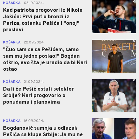
0
KOŠARKA
03.10.2024.
|
Kad patriota progovori iz Nikole
Jokića: Prvi put o bronzi iz
Pariza, ostanku Pešića i "onoj"
proslavi
0
KOŠARKA
22.09.2024.
|
"Čuo sam se sa Pešićem, samo
sam mu jedno poslao!" Bogdan
otkrio, evo šta je uradio da bi Kari
ostao
0
KOŠARKA
21.09.2024.
|
Da li će Pešić ostati selektor
Srbije? Kari progovorio o
ponudama i planovima
0
KOŠARKA
16.09.2024.
|
Bogdanović sumnja u odlazak
Pešića sa klupe Srbije: Ja mu ne