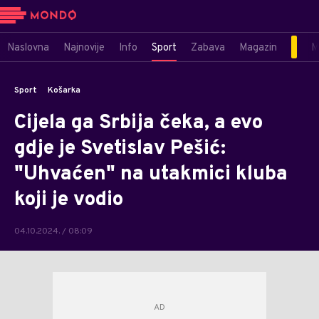
Naslovna
Najnovije
Info
Sport
Zabava
Magazin
M
Sport
Košarka
Cijela ga Srbija čeka, a evo
gdje je Svetislav Pešić:
"Uhvaćen" na utakmici kluba
koji je vodio
04.10.2024. / 08:09