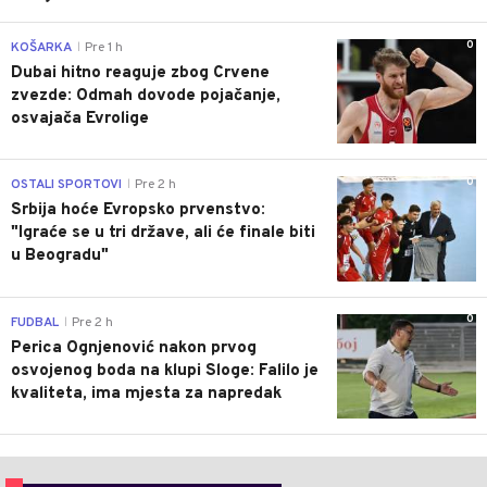
0
KOŠARKA
Pre 1 h
|
Dubai hitno reaguje zbog Crvene
zvezde: Odmah dovode pojačanje,
osvajača Evrolige
0
OSTALI SPORTOVI
Pre 2 h
|
Srbija hoće Evropsko prvenstvo:
"Igraće se u tri države, ali će finale biti
u Beogradu"
0
FUDBAL
Pre 2 h
|
Perica Ognjenović nakon prvog
osvojenog boda na klupi Sloge: Falilo je
kvaliteta, ima mjesta za napredak