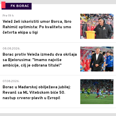
FK BORAC
0
Pre 19 h
Velež želi iskoristiti umor Borca, Ibro
Rahimić optimista: Po kvalitetu smo
četvrta ekipa u ligi
0
08.08.2026.
Borac protiv Veleža između dva okršaja
sa Bjelorusima: "Imamo najviše
ambicije, cilj je odbrana titule!"
0
07.08.2026.
Borac u Mađarskoj obilježava jubilej:
Revanš sa ML Vitebskom biće 50.
nastup crveno-plavih u Evropi!