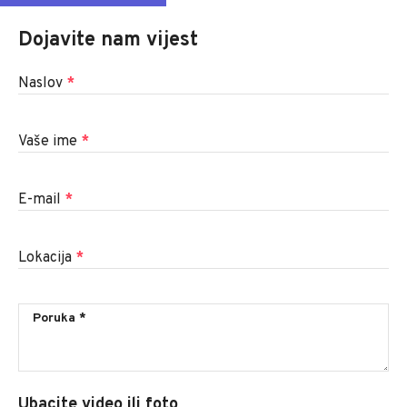
Dojavite nam vijest
Naslov
*
Vaše ime
*
E-mail
*
Lokacija
*
Ubacite video ili foto