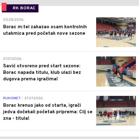
RK BORAC
0
05.08.2026.
Borac m:tel zakazao osam kontrolnih
utakmica pred početak nove sezone
0
27.07.2026.
Savić otvoreno pred start sezone:
Borac napada titulu, klub ulazi bez
dugova prema igračima!
0
RUKOMET
27.07.2026.
|
Borac krenuo jako od starta, igrači
jedva dočekali početak priprema: Cilj se
zna - titula!