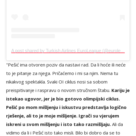
A post shared by Turkish Airlines EuroLeague (@euroleague)
"Pešić ima otvoren poziv da nastavi rad. Da li hoće ili neće
to je pitanje za njega. Pričaćemo i mi sa njim. Nema tu
nikakvog spektakla. Svaki OI ciklus nosi sa sobom
preispitivanje i raspravu o novom stručnom štabu.
Kariju je
istekao ugovor, jer je bio gotovo olimpijski ciklus.
Pešić po mom mišljenju i iskustvu predstavlja logično
rješenje, ali to je moje mišljenje. Igrači su vjerujem
iskreni u svom mišljenju i isto tako razmišljaju.
Ali da
vidimo da li i Pešić isto tako misli. Bilo bi dobro da se to