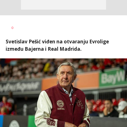
Bojan
AUTOR
0
Jakovljević
Svetislav Pešić viđen na otvaranju Evrolige
između Bajerna i Real Madrida.