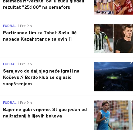
blamaža Hrvatske: Svi u čudu gledali
rezultat "25:100" na semaforu
0
FUDBAL
Pre 9 h
|
Partizanov tim za Tobol: Saša Ilić
napada Kazahstance sa ovih 11
0
FUDBAL
Pre 9 h
|
Sarajevo do daljnjeg neće igrati na
Koševu!? Bordo klub se oglasio
saopštenjem
0
FUDBAL
Pre 9 h
|
Bajer ne gubi vrijeme: Stigao jedan od
najtraženijih lijevih bekova