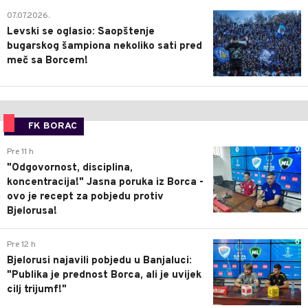
1
07.07.2026.
Levski se oglasio: Saopštenje
bugarskog šampiona nekoliko sati pred
meč sa Borcem!
FK BORAC
0
Pre 11 h
"Odgovornost, disciplina,
koncentracija!" Jasna poruka iz Borca -
ovo je recept za pobjedu protiv
Bjelorusa!
0
Pre 12 h
Bjelorusi najavili pobjedu u Banjaluci:
"Publika je prednost Borca, ali je uvijek
cilj trijumf!"