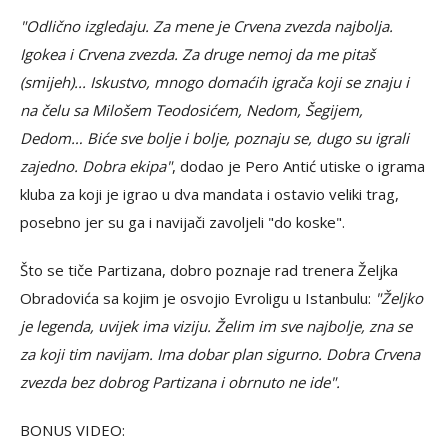
"Odlično izgledaju. Za mene je Crvena zvezda najbolja.
Igokea i Crvena zvezda. Za druge nemoj da me pitaš
(smijeh)... Iskustvo, mnogo domaćih igrača koji se znaju i
na čelu sa Milošem Teodosićem, Nedom, Šegijem,
Dedom… Biće sve bolje i bolje, poznaju se, dugo su igrali
zajedno. Dobra ekipa"
, dodao je Pero Antić utiske o igrama
kluba za koji je igrao u dva mandata i ostavio veliki trag,
posebno jer su ga i navijači zavoljeli "do koske".
Što se tiče Partizana, dobro poznaje rad trenera Željka
Obradovića sa kojim je osvojio Evroligu u Istanbulu:
"Željko
je legenda, uvijek ima viziju. Želim im sve najbolje, zna se
za koji tim navijam. Ima dobar plan sigurno. Dobra Crvena
zvezda bez dobrog Partizana i obrnuto ne ide".
BONUS VIDEO: