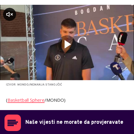
zvuk
IZVOR: MONDO/NEMANJA STANOJČIĆ
(
Basketball Sphere
/MONDO)
Naše vijesti ne morate da provjeravate