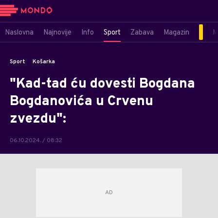
Naslovna
Najnovije
Info
Sport
Zabava
Magazin
M
Sport
Košarka
"Kad-tad ću dovesti Bogdana
Bogdanovića u Crvenu
zvezdu":
06.10.2024. / 08:32