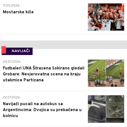
0
17.05.2026.
Mostarske kiše
NAVIJAČI
0
24.07.2026.
Fudbaleri UNA Štrasena šokirano gledali
Grobare: Nevjerovatna scena na kraju
utakmice Partizana
0
22.07.2026.
Navijači pucali na autobus sa
Argentincima: Dvojica su prebačena u
bolnicu