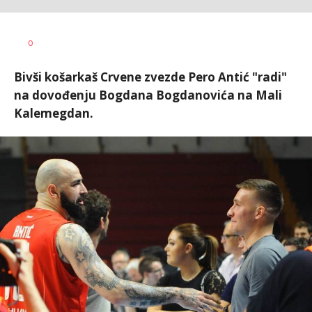
Nebojša
AUTOR
0
Šatara
Bivši košarkaš Crvene zvezde Pero Antić "radi"
na dovođenju Bogdana Bogdanovića na Mali
Kalemegdan.