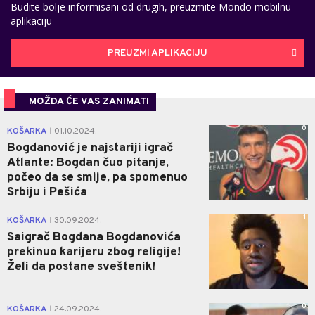
Budite bolje informisani od drugih, preuzmite Mondo mobilnu
aplikaciju
PREUZMI APLIKACIJU
MOŽDA ĆE VAS ZANIMATI
0
KOŠARKA
01.10.2024.
|
Bogdanović je najstariji igrač
Atlante: Bogdan čuo pitanje,
počeo da se smije, pa spomenuo
Srbiju i Pešića
1
KOŠARKA
30.09.2024.
|
Saigrač Bogdana Bogdanovića
prekinuo karijeru zbog religije!
Želi da postane sveštenik!
0
KOŠARKA
24.09.2024.
|