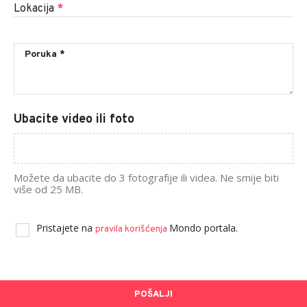
Lokacija
*
Ubacite video ili foto
Možete da ubacite do 3 fotografije ili videa. Ne smije biti
više od 25 MB.
Pristajete na
Mondo portala.
pravila korišćenja
POŠALJI