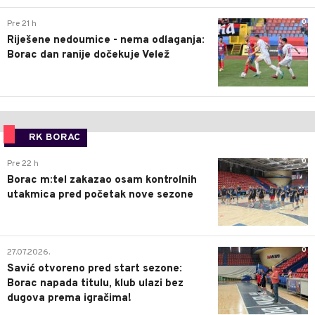
0
Pre 21 h
Riješene nedoumice - nema odlaganja:
Borac dan ranije dočekuje Velež
RK BORAC
0
Pre 22 h
Borac m:tel zakazao osam kontrolnih
utakmica pred početak nove sezone
0
27.07.2026.
Savić otvoreno pred start sezone:
Borac napada titulu, klub ulazi bez
dugova prema igračima!