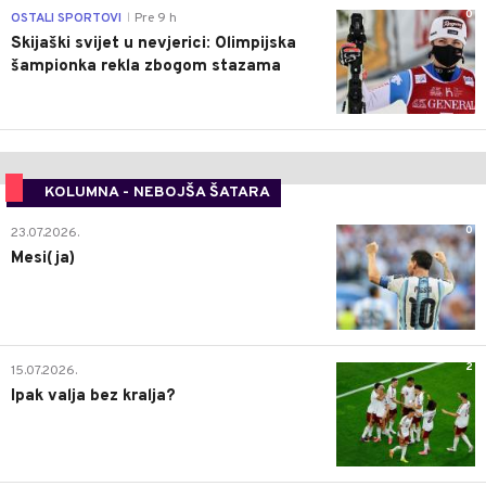
0
OSTALI SPORTOVI
Pre 9 h
|
Skijaški svijet u nevjerici: Olimpijska
šampionka rekla zbogom stazama
KOLUMNA - NEBOJŠA ŠATARA
0
23.07.2026.
Mesi(ja)
2
15.07.2026.
Ipak valja bez kralja?