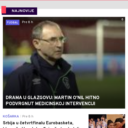
NAJNOVIJE
0
Pre 8 h
FUDBAL
DRAMA U GLAZGOVU: MARTIN O'NIL HITNO
PODVRGNUT MEDICINSKOJ INTERVENCIJI
0
KOŠARKA
Pre 8 h
|
Srbija u četvrtfinalu Eurobasketa,