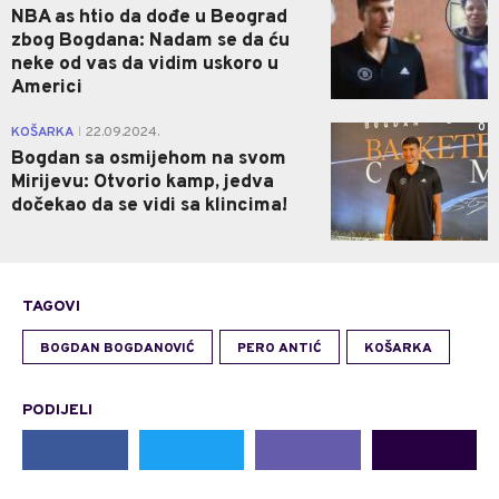
NBA as htio da dođe u Beograd
zbog Bogdana: Nadam se da ću
neke od vas da vidim uskoro u
Americi
0
KOŠARKA
22.09.2024.
|
Bogdan sa osmijehom na svom
Mirijevu: Otvorio kamp, jedva
dočekao da se vidi sa klincima!
TAGOVI
BOGDAN BOGDANOVIĆ
PERO ANTIĆ
KOŠARKA
PODIJELI