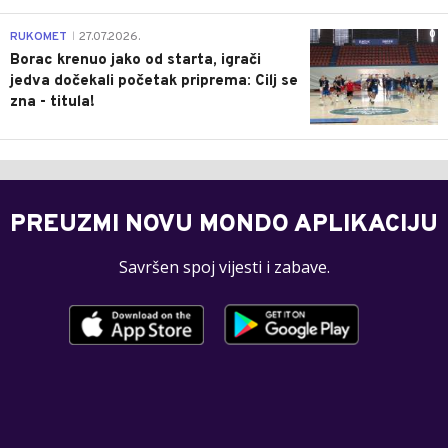
0
RUKOMET
27.07.2026.
|
Borac krenuo jako od starta, igrači
jedva dočekali početak priprema: Cilj se
zna - titula!
PREUZMI NOVU MONDO APLIKACIJU
Savršen spoj vijesti i zabave.