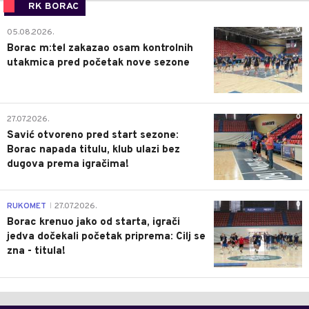
RK BORAC
0
05.08.2026.
Borac m:tel zakazao osam kontrolnih
utakmica pred početak nove sezone
0
27.07.2026.
Savić otvoreno pred start sezone:
Borac napada titulu, klub ulazi bez
dugova prema igračima!
0
RUKOMET
27.07.2026.
|
Borac krenuo jako od starta, igrači
jedva dočekali početak priprema: Cilj se
zna - titula!