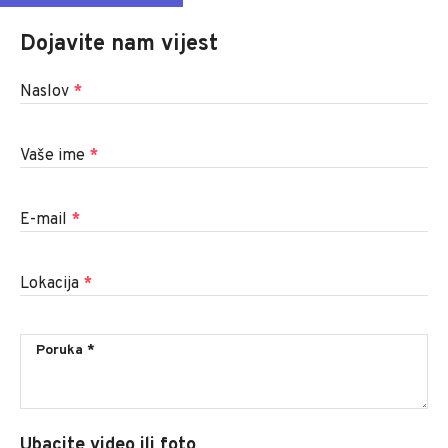
Dojavite nam vijest
Naslov
*
Vaše ime
*
E-mail
*
Lokacija
*
Ubacite video ili foto