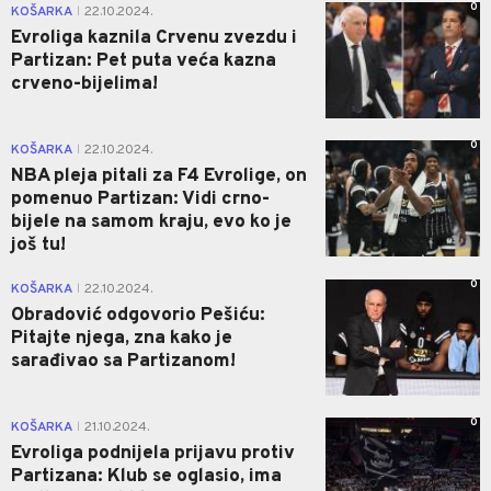
0
KOŠARKA
22.10.2024.
|
Evroliga kaznila Crvenu zvezdu i
Partizan: Pet puta veća kazna
crveno-bijelima!
0
KOŠARKA
22.10.2024.
|
NBA pleja pitali za F4 Evrolige, on
pomenuo Partizan: Vidi crno-
bijele na samom kraju, evo ko je
još tu!
0
KOŠARKA
22.10.2024.
|
Obradović odgovorio Pešiću:
Pitajte njega, zna kako je
sarađivao sa Partizanom!
0
KOŠARKA
21.10.2024.
|
Evroliga podnijela prijavu protiv
Partizana: Klub se oglasio, ima