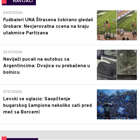
NAVIJAČI
0
24.07.2026.
Fudbaleri UNA Štrasena šokirano gledali
Grobare: Nevjerovatna scena na kraju
utakmice Partizana
0
22.07.2026.
Navijači pucali na autobus sa
Argentincima: Dvojica su prebačena u
bolnicu
1
07.07.2026.
Levski se oglasio: Saopštenje
bugarskog šampiona nekoliko sati pred
meč sa Borcem!