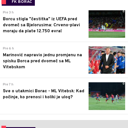
FK BORAC
0
Pre 3 h
Borcu stigla "čestitka" iz UEFA pred
dvomeč sa Bjelorusima: Crveno-plavi
moraju da plate 12.750 evra!
0
Pre 6 h
Marinović napravio jednu promjenu na
spisku Borca pred dvomeč sa ML
Vitebskom
0
Pre 7 h
Sve o utakmici Borac - ML Vitebsk: Kad
počinje, ko prenosi i koliki je ulog?