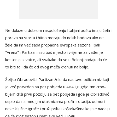
Ne dolaze u dobrom raspoloženju Italijani pošto imaju četiri
poraza na startu i hitno moraju do nekih bodova ako ne
žele da im već sada propadne evropska sezona. Ipak
"Arena" i Partizan nisu baš mjesto i vrijeme za vađenje
kestenja iz vatre, ali svakako da se u Bolonji nadaju da će
to biti to i da će od ovog meča krenuti na bolje.
Željko Obradović i Partizan žele da nastave odličan niz koji
je već potvrđen sa pet pobjeda u ABA ligi gdje tim crno-
bijelih drži prvu poziciju sa pet pobjeda i gde je Obradović
uspio da na mnogim utakmicama proširi rotaciju, odmori
neke ključne igrače i pruži priliku košarkašima koji se nadaju
da će kroz sezonu imati sve veću ulogu.