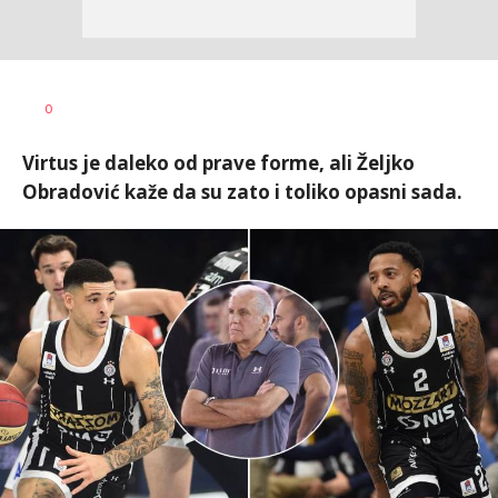
Nebojša
AUTOR
0
Šatara
Virtus je daleko od prave forme, ali Željko
Obradović kaže da su zato i toliko opasni sada.