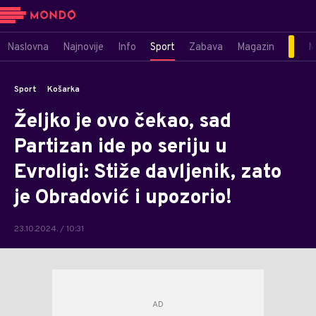
Naslovna
Najnovije
Info
Sport
Zabava
Magazin
M
Sport
Košarka
Željko je ovo čekao, sad
Partizan ide po seriju u
Evroligi: Stiže davljenik, zato
je Obradović i upozorio!
23.10.2024. / 10:31