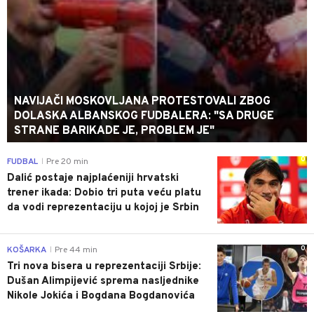
NAVIJAČI MOSKOVLJANA PROTESTOVALI ZBOG
DOLASKA ALBANSKOG FUDBALERA: "SA DRUGE
STRANE BARIKADE JE, PROBLEM JE"
0
FUDBAL
Pre 20 min
|
Dalić postaje najplaćeniji hrvatski
trener ikada: Dobio tri puta veću platu
da vodi reprezentaciju u kojoj je Srbin
0
KOŠARKA
Pre 44 min
|
Tri nova bisera u reprezentaciji Srbije:
Dušan Alimpijević sprema nasljednike
Nikole Jokića i Bogdana Bogdanovića