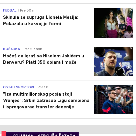
0
FUDBAL
Pre 50 min
|
Skinula se supruga Lionela Mesija:
Pokazala u kakvoj je formi
0
KOŠARKA
Pre 59 min
|
Hoćeš da igraš sa Nikolom Jokićem u
Denveru? Plati 350 dolara i može
0
OSTALI SPORTOVI
Pre 1 h
|
"Iza multimilionskog posla stoji
Vranješ": Srbin zatresao Ligu šampiona
i ispregovarao transfer decenije