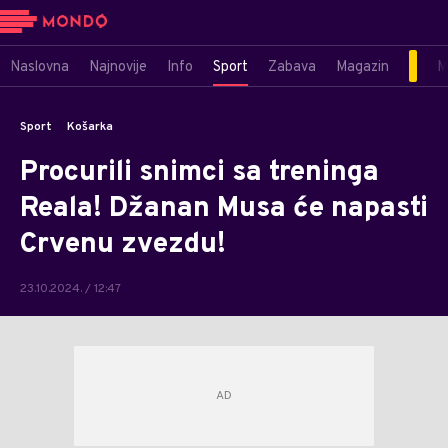
Naslovna
Najnovije
Info
Sport
Zabava
Magazin
M
Sport
Košarka
Procurili snimci sa treninga
Reala! Džanan Musa će napasti
Crvenu zvezdu!
23.10.2024. / 12:47