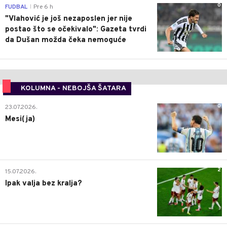
0
FUDBAL
Pre 6 h
|
"Vlahović je još nezaposlen jer nije
postao što se očekivalo": Gazeta tvrdi
da Dušan možda čeka nemoguće
KOLUMNA - NEBOJŠA ŠATARA
0
23.07.2026.
Mesi(ja)
2
15.07.2026.
Ipak valja bez kralja?