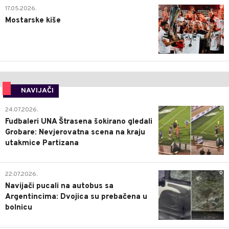
0
17.05.2026.
Mostarske kiše
NAVIJAČI
0
24.07.2026.
Fudbaleri UNA Štrasena šokirano gledali
Grobare: Nevjerovatna scena na kraju
utakmice Partizana
0
22.07.2026.
Navijači pucali na autobus sa
Argentincima: Dvojica su prebačena u
bolnicu