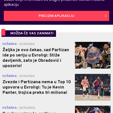
aplikaciju
PREUZMI APLIKACIJU
MOŽDA ĆE VAS ZANIMATI
0
KOŠARKA
23.10.2024.
|
Željko je ovo čekao, sad Partizan
ide po seriju u Evroligi: Stiže
davljenik, zato je Obradović i
upozorio!
0
KOŠARKA
23.10.2024.
|
Zvezde i Partizana nema u Top 10
ugovora u Evroligi: Tu je Kevin
Panter, trojica preko tri miliona!
1
KOŠARKA
20.10.2024.
|