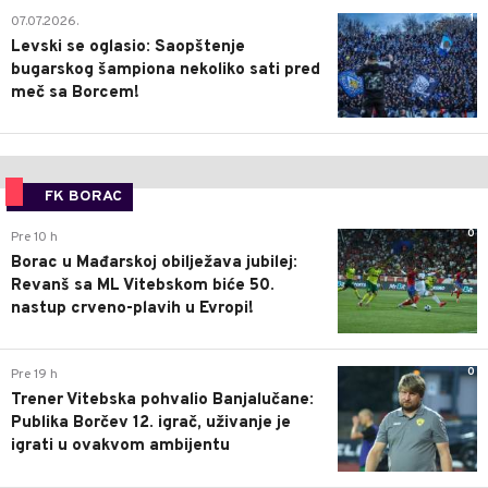
1
07.07.2026.
Levski se oglasio: Saopštenje
bugarskog šampiona nekoliko sati pred
meč sa Borcem!
FK BORAC
0
Pre 10 h
Borac u Mađarskoj obilježava jubilej:
Revanš sa ML Vitebskom biće 50.
nastup crveno-plavih u Evropi!
0
Pre 19 h
Trener Vitebska pohvalio Banjalučane:
Publika Borčev 12. igrač, uživanje je
igrati u ovakvom ambijentu