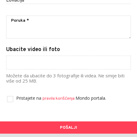
Lokacija
*
Ubacite video ili foto
Možete da ubacite do 3 fotografije ili videa. Ne smije biti
više od 25 MB.
Pristajete na
Mondo portala.
pravila korišćenja
POŠALJI