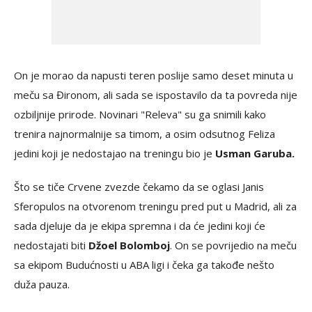
On je morao da napusti teren poslije samo deset minuta u
meču sa Đironom, ali sada se ispostavilo da ta povreda nije
ozbiljnije prirode. Novinari "Releva" su ga snimili kako
trenira najnormalnije sa timom, a osim odsutnog Feliza
jedini koji je nedostajao na treningu bio je
Usman Garuba.
Što se tiče Crvene zvezde čekamo da se oglasi Janis
Sferopulos na otvorenom treningu pred put u Madrid, ali za
sada djeluje da je ekipa spremna i da će jedini koji će
nedostajati biti
Džoel Bolomboj
. On se povrijedio na meču
sa ekipom Budućnosti u ABA ligi i čeka ga takođe nešto
duža pauza.