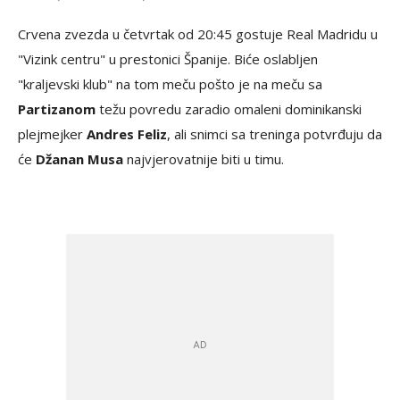
Crvena zvezda u četvrtak od 20:45 gostuje Real Madridu u
"Vizink centru" u prestonici Španije. Biće oslabljen
"kraljevski klub" na tom meču pošto je na meču sa
Partizanom
težu povredu zaradio omaleni dominikanski
plejmejker
Andres Feliz
, ali snimci sa treninga potvrđuju da
će
Džanan Musa
najvjerovatnije biti u timu.