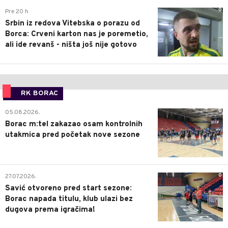
0
Pre 20 h
Srbin iz redova Vitebska o porazu od
Borca: Crveni karton nas je poremetio,
ali ide revanš - ništa još nije gotovo
RK BORAC
0
05.08.2026.
Borac m:tel zakazao osam kontrolnih
utakmica pred početak nove sezone
0
27.07.2026.
Savić otvoreno pred start sezone:
Borac napada titulu, klub ulazi bez
dugova prema igračima!