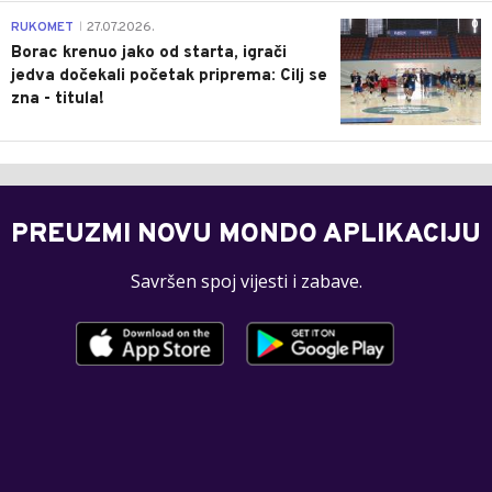
0
RUKOMET
27.07.2026.
|
Borac krenuo jako od starta, igrači
jedva dočekali početak priprema: Cilj se
zna - titula!
PREUZMI NOVU MONDO APLIKACIJU
Savršen spoj vijesti i zabave.