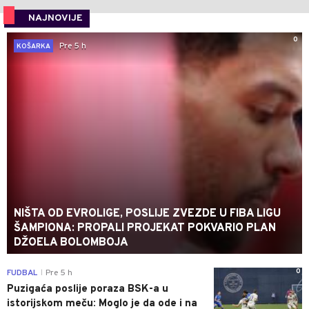
NAJNOVIJE
0
Pre 5 h
KOŠARKA
NIŠTA OD EVROLIGE, POSLIJE ZVEZDE U FIBA LIGU
ŠAMPIONA: PROPALI PROJEKAT POKVARIO PLAN
DŽOELA BOLOMBOJA
0
FUDBAL
Pre 5 h
|
Puzigaća poslije poraza BSK-a u
istorijskom meču: Moglo je da ode i na