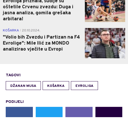
Evroliga priznala, sudije su
oštetile Crvenu zvezdu: Duga i
jasna analiza, gomila grešaka
arbitara!
0
KOŠARKA
20.10.2024.
|
"Volio bih Zvezdu i Partizan na F4
Evrolige": Mile Ilić za MONDO
analizirao vječite u Evropi
TAGOVI
DŽANAN MUSA
KOŠARKA
EVROLIGA
PODIJELI