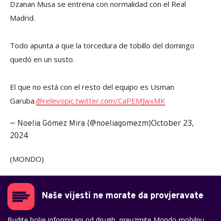
Dzanan Musa se entrena con normalidad con el Real
Madrid.
Todo apunta a que la torcedura de tobillo del domingo
quedó en un susto.
El que no está con el resto del equipo es Usman
Garuba.
@relevo
pic.twitter.com/CaPEMJwxMK
October 23,
— Noelia Gómez Mira (@noeliagomezm)
2024
(MONDO)
Naše vijesti ne morate da provjeravate
Budite bolje informisani od drugih, preuzmite Mondo mobilnu