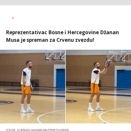
Nebojša
AUTOR
0
Šatara
Reprezentativac Bosne i Hercegovine Džanan
Musa je spreman za Crvenu zvezdu!
IZVOR: X/@NOELIAGOMEZM/PRINTSCREEN