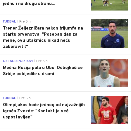
jednu i na drugu stranu...
0
FUDBAL
Pre 5 h
|
Trener Željezničara nakon trijumfa na
startu prvenstva: "Poseban dan za
mene, ovu utakmicu nikad neću
zaboraviti!"
0
OSTALI SPORTOVI
Pre 5 h
|
Moćna Rusija pala u Ubu: Odbojkašice
Srbije pobijedile u drami
0
FUDBAL
Pre 5 h
|
Olimpijakos hoće jednog od najvažnijih
igrača Zvezde: "Kontakt je već
uspostavljen"