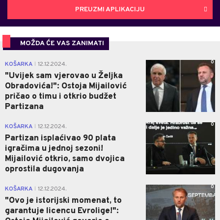
PREUZMI APLIKACIJU
MOŽDA ĆE VAS ZANIMATI
0
KOŠARKA
12.12.2024.
|
"Uvijek sam vjerovao u Željka
Obradovića!": Ostoja Mijailović
pričao o timu i otkrio budžet
Partizana
0
KOŠARKA
12.12.2024.
|
Partizan isplaćivao 90 plata
igračima u jednoj sezoni!
Mijailović otkrio, samo dvojica
oprostila dugovanja
0
KOŠARKA
12.12.2024.
|
"Ovo je istorijski momenat, to
garantuje licencu Evrolige!":