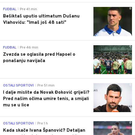
0
FUDBAL
Pre 41 min
|
Bešiktaš uputio ultimatum Dušanu
Vlahoviću: "Imaš još 48 sati"
0
FUDBAL
Pre 46 min
|
Zvezda se oglasila pred Hapoel o
ponašanju navijača
0
OSTALI SPORTOVI
Pre 51 min
|
I dalje mislite da Novak Đoković griješi?
Pred našim očima umire tenis, a smijali
mu se u lice
0
OSTALI SPORTOVI
Pre 1 h
|
Kada skače Ivana Španović? Detaljan