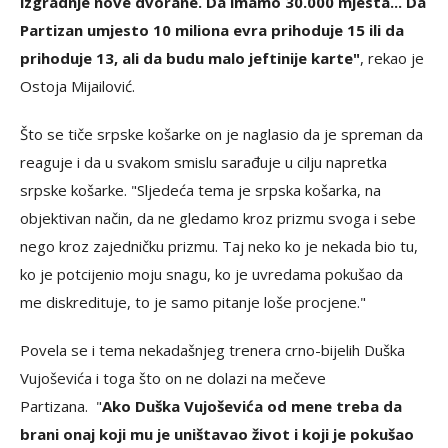
izgradnje nove dvorane. Da imamo 30.000 mjesta... Da
Partizan umjesto 10 miliona evra prihoduje 15 ili da
prihoduje 13, ali da budu malo jeftinije karte"
, rekao je
Ostoja Mijailović.
Što se tiče srpske košarke on je naglasio da je spreman da
reaguje i da u svakom smislu sarađuje u cilju napretka
srpske košarke. "Sljedeća tema je srpska košarka, na
objektivan način, da ne gledamo kroz prizmu svoga i sebe
nego kroz zajedničku prizmu. Taj neko ko je nekada bio tu,
ko je potcijenio moju snagu, ko je uvredama pokušao da
me diskredituje, to je samo pitanje loše procjene."
Povela se i tema nekadašnjeg trenera crno-bijelih Duška
Vujoševića i toga što on ne dolazi na mečeve
Partizana. "
Ako Duška Vujoševića od mene treba da
brani onaj koji mu je uništavao život i koji je pokušao