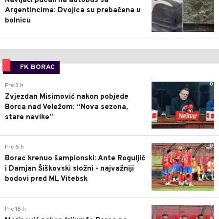
Navijači pucali na autobus sa
Argentincima: Dvojica su prebačena u
bolnicu
FK BORAC
0
Pre 3 h
Zvjezdan Misimović nakon pobjede
Borca nad Veležom: “Nova sezona,
stare navike”
0
Pre 6 h
Borac krenuo šampionski: Ante Roguljić
i Damjan Šiškovski složni - najvažniji
bodovi pred ML Vitebsk
1
Pre 16 h