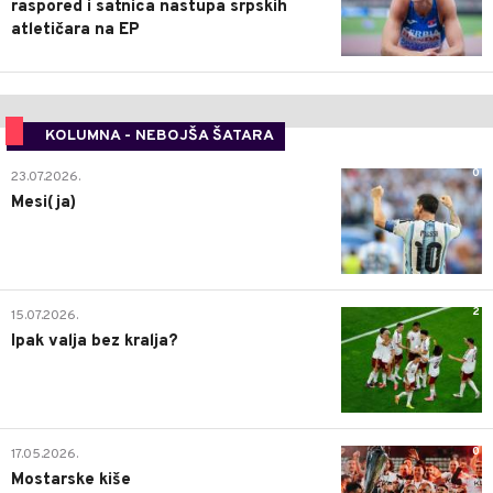
raspored i satnica nastupa srpskih
atletičara na EP
KOLUMNA - NEBOJŠA ŠATARA
0
23.07.2026.
Mesi(ja)
2
15.07.2026.
Ipak valja bez kralja?
0
17.05.2026.
Mostarske kiše