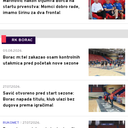
Marinović nakon trijumfa Borca na
startu prvenstva: Momci dobro rade,
imamo širinu za dva fronta!
RK BORAC
0
05.08.2026.
Borac m:tel zakazao osam kontrolnih
utakmica pred početak nove sezone
0
27.07.2026.
Savić otvoreno pred start sezone:
Borac napada titulu, klub ulazi bez
dugova prema igračima!
0
RUKOMET
27.07.2026.
|