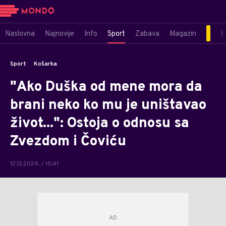
Naslovna
Najnovije
Info
Sport
Zabava
Magazin
M
Sport
Košarka
"Ako Duška od mene mora da
brani neko ko mu je uništavao
život...": Ostoja o odnosu sa
Zvezdom i Čoviću
12.12.2024. / 15:41