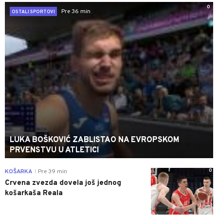
0
Pre 36 min
OSTALI SPORTOVI
LUKA BOŠKOVIĆ ZABLISTAO NA EVROPSKOM
PRVENSTVU U ATLETICI
0
KOŠARKA
Pre 39 min
|
Crvena zvezda dovela još jednog
košarkaša Reala