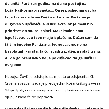
da uništi Partizan godinama da ne postoji na
košarkaškoj mapi svijeta.... On je posljednja osoba
koja treba da brani Duška od mene. Partizan je
dugovao Vujoševiću 400.000 evra, on je meni bio
prioritet da mu se isplati. Maksimalno sam
ispoštovao sve i sve mu je isplaćeno. Dužan sam da
štitim imovinu Partizana. Jednostavno, nema
besplatnih karata. Ja ću izvaditi iz džepa i platiti mu.
Ali da ga brani neko ko je pokušavao da ga uništi i
ovaj klub…
"
Nebojša Čović je odstupio sa mjesta predsjednika KK
Crvena zvezda i sada je predsjednik Košarkaškog saveza
Srbije. Ipak, odnosi sa njim ni na ovoj funkcini za sada nisu
sjajni, a kada će se popraviti?
"Kada dotični gospodin bude vršio funkciju koja mu je