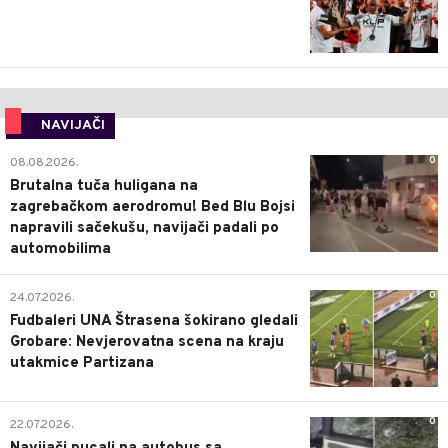
NAVIJAČI
0
08.08.2026.
Brutalna tuča huligana na
zagrebačkom aerodromu! Bed Blu Bojsi
napravili sačekušu, navijači padali po
automobilima
0
24.07.2026.
Fudbaleri UNA Štrasena šokirano gledali
Grobare: Nevjerovatna scena na kraju
utakmice Partizana
0
22.07.2026.