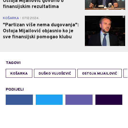
Ostoja Mijailović govorio o
finansijskim rezultatima
0
KOŠARKA
07.12.2024.
|
"Partizan više nema dugovanja":
Ostoja Mijailović objasnio ko je
sve finansijski pomogao klubu
TAGOVI
KOŠARKA
DUŠKO VUJOŠEVIĆ
OSTOJA MIJAILOVIĆ
PODIJELI