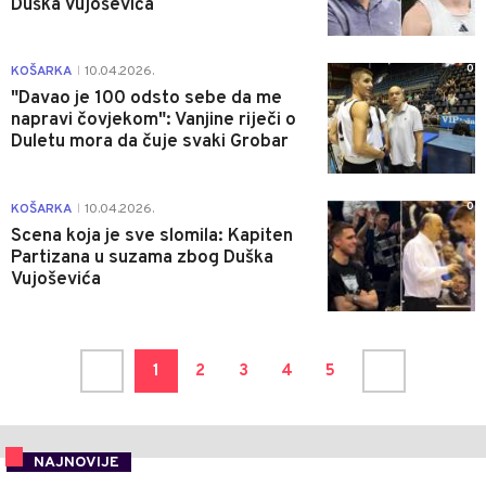
Duška Vujoševića
0
KOŠARKA
10.04.2026.
|
"Davao je 100 odsto sebe da me
napravi čovjekom": Vanjine riječi o
Duletu mora da čuje svaki Grobar
0
KOŠARKA
10.04.2026.
|
Scena koja je sve slomila: Kapiten
Partizana u suzama zbog Duška
Vujoševića
1
2
3
4
5
NAJNOVIJE