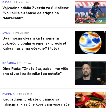
0
FUDBAL
Pre 4 min
|
Vojvodina odbila Zvezdu za Sukačeva:
Evo kolike su šanse da stigne na
"Marakanu"
0
SVIJET
Pre 25 min
|
Dva moćna okeanska fenomena
pokreću globalni vremenski preokret:
Kakva nas zima očekuje? (Foto)
0
KOŠARKA
Pre 35 min
|
Dino Rađa: "Znate šta, zaboli me više
ona stvar i za četnike i za ustaše"
0
KUHINJA
Pre 55 min
|
Kad jednom probate gibanicu sa
mlincima, klasične kore vam više neće