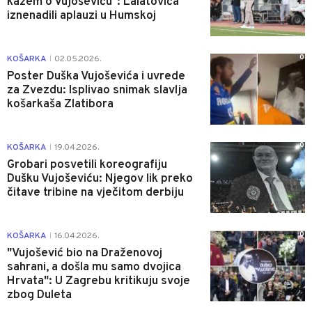
kažem o Vujoševiću": Lalatovića
iznenadili aplauzi u Humskoj
0
KOŠARKA
02.05.2026.
|
Poster Duška Vujoševića i uvrede
za Zvezdu: Isplivao snimak slavlja
košarkaša Zlatibora
0
KOŠARKA
19.04.2026.
|
Grobari posvetili koreografiju
Dušku Vujoševiću: Njegov lik preko
čitave tribine na vječitom derbiju
0
KOŠARKA
16.04.2026.
|
"Vujošević bio na Draženovoj
sahrani, a došla mu samo dvojica
Hrvata": U Zagrebu kritikuju svoje
zbog Duleta