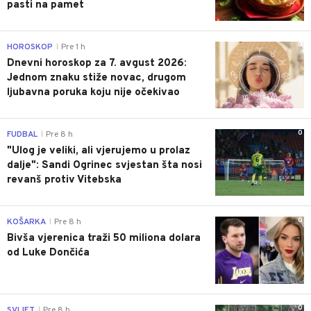
pasti na pamet
0
HOROSKOP
Pre 1 h
|
Dnevni horoskop za 7. avgust 2026:
Jednom znaku stiže novac, drugom
ljubavna poruka koju nije očekivao
0
FUDBAL
Pre 8 h
|
"Ulog je veliki, ali vjerujemo u prolaz
dalje": Sandi Ogrinec svjestan šta nosi
revanš protiv Vitebska
0
KOŠARKA
Pre 8 h
|
Bivša vjerenica traži 50 miliona dolara
od Luke Dončića
0
SVIJET
Pre 8 h
|