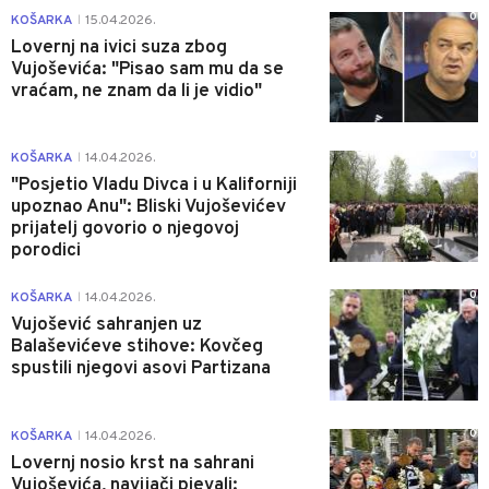
0
KOŠARKA
15.04.2026.
|
Lovernj na ivici suza zbog
Vujoševića: "Pisao sam mu da se
vraćam, ne znam da li je vidio"
0
KOŠARKA
14.04.2026.
|
"Posjetio Vladu Divca i u Kaliforniji
upoznao Anu": Bliski Vujoševićev
prijatelj govorio o njegovoj
porodici
0
KOŠARKA
14.04.2026.
|
Vujošević sahranjen uz
Balaševićeve stihove: Kovčeg
spustili njegovi asovi Partizana
0
KOŠARKA
14.04.2026.
|
Lovernj nosio krst na sahrani
Vujoševića, navijači pjevali: