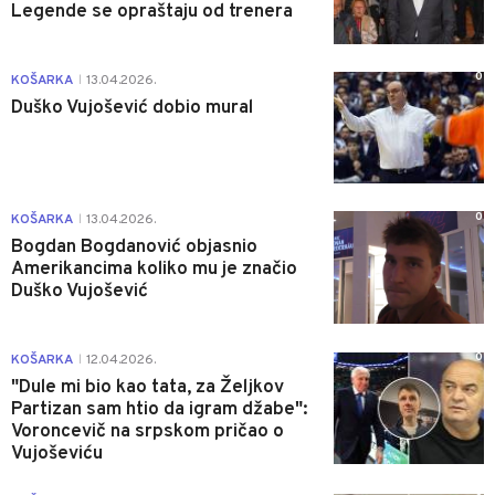
Legende se opraštaju od trenera
0
KOŠARKA
13.04.2026.
|
Duško Vujošević dobio mural
0
KOŠARKA
13.04.2026.
|
Bogdan Bogdanović objasnio
Amerikancima koliko mu je značio
Duško Vujošević
0
KOŠARKA
12.04.2026.
|
"Dule mi bio kao tata, za Željkov
Partizan sam htio da igram džabe":
Voroncevič na srpskom pričao o
Vujoševiću