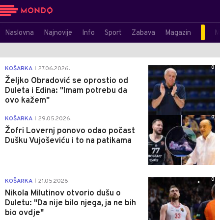
Naslovna
Najnovije
Info
Sport
Zabava
Magazin
M
0
KOŠARKA
27.06.2026.
|
Željko Obradović se oprostio od
Duleta i Edina: "Imam potrebu da
ovo kažem"
0
KOŠARKA
29.05.2026.
|
Žofri Lovernj ponovo odao počast
Dušku Vujoševiću i to na patikama
0
KOŠARKA
21.05.2026.
|
Nikola Milutinov otvorio dušu o
Duletu: "Da nije bilo njega, ja ne bih
bio ovdje"