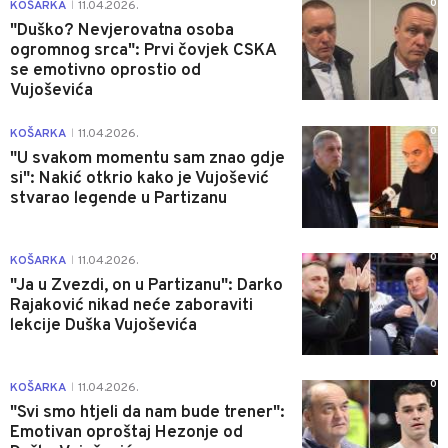
0
KOŠARKA
11.04.2026.
|
"Duško? Nevjerovatna osoba
ogromnog srca": Prvi čovjek CSKA
se emotivno oprostio od
Vujoševića
0
KOŠARKA
11.04.2026.
|
"U svakom momentu sam znao gdje
si": Nakić otkrio kako je Vujošević
stvarao legende u Partizanu
0
KOŠARKA
11.04.2026.
|
"Ja u Zvezdi, on u Partizanu": Darko
Rajaković nikad neće zaboraviti
lekcije Duška Vujoševića
0
KOŠARKA
11.04.2026.
|
"Svi smo htjeli da nam bude trener":
Emotivan oproštaj Hezonje od