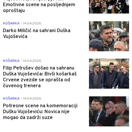
Emotivne scene na posljednjem
oproštaju
0
KOŠARKA
14.04.2026.
|
Darko Miličić na sahrani Duška
Vujoševića
0
KOŠARKA
14.04.2026.
|
Filip Petrušev došao na sahranu
Duška Vujoševića: Bivši košarkaš
Crvene zvezde se oprašta od
čuvenog trenera
0
KOŠARKA
14.04.2026.
|
Potresne scene na komemoraciji
Dušku Vujoševiću: Novica nije
mogao da zadrži suze