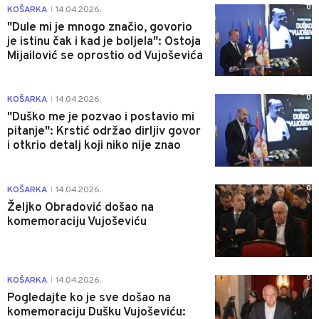
0
KOŠARKA
14.04.2026.
|
"Dule mi je mnogo značio, govorio
je istinu čak i kad je boljela": Ostoja
Mijailović se oprostio od Vujoševića
0
KOŠARKA
14.04.2026.
|
"Duško me je pozvao i postavio mi
pitanje": Krstić održao dirljiv govor
i otkrio detalj koji niko nije znao
0
KOŠARKA
14.04.2026.
|
Željko Obradović došao na
komemoraciju Vujoševiću
0
KOŠARKA
14.04.2026.
|
Pogledajte ko je sve došao na
komemoraciju Dušku Vujoševiću: