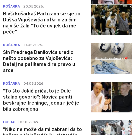
0
KOŠARKA
20.05.2026.
|
Bivši košarkaš Partizana se sjetio
Duška Vujoševića i otkrio za čim
najviše žali: "To će uvijek da me
peče"
0
KOŠARKA
19.05.2026.
|
Sin Predraga Danilovića uradio
nešto posebno za Vujoševića:
Detalj na patikama dira pravo u
srce
0
KOŠARKA
04.05.2026.
|
"To što Jokić priča, to je Dule
stalno govorio": Novica pamti
beskrajne treninge, jedna riječ je
bila zabranjena
0
FUDBAL
03.05.2026.
|
"Niko ne može da mi zabrani da to