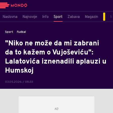
Naslovna
Najnovije
Info
Sport
Zabava
Magazin
M
Sport
Fudbal
"Niko ne može da mi zabrani
da to kažem o Vujoševiću":
Lalatovića iznenadili aplauzi u
Humskoj
03.05.2026. / 08:33