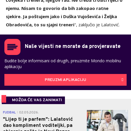
čovjeka i trenera, njegov rad. Ne treba trošiti riječi o
njemu. Nisam to govorio da bih zakopao ratne
sjekire. Ja poštujem jako i Duška Vujoševića i Željka
Obradovića, to su sjajni treneri
", zaključio je Lalatović.
Naše vijesti ne morate da provjeravate
Budite bolje informisani od drugih, preuzmite Mondo mobilnu
aplikaciju
PREUZMI APLIKACIJU
MOŽDA ĆE VAS ZANIMATI
0
FUDBAL
02.05.2026.
|
"Lijep ti je parfem": Lalatović
dao kompliment voditeljki, pa