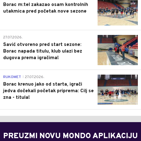
Borac m:tel zakazao osam kontrolnih
utakmica pred početak nove sezone
0
27.07.2026.
Savić otvoreno pred start sezone:
Borac napada titulu, klub ulazi bez
dugova prema igračima!
0
RUKOMET
27.07.2026.
|
Borac krenuo jako od starta, igrači
jedva dočekali početak priprema: Cilj se
zna - titula!
PREUZMI NOVU MONDO APLIKACIJU