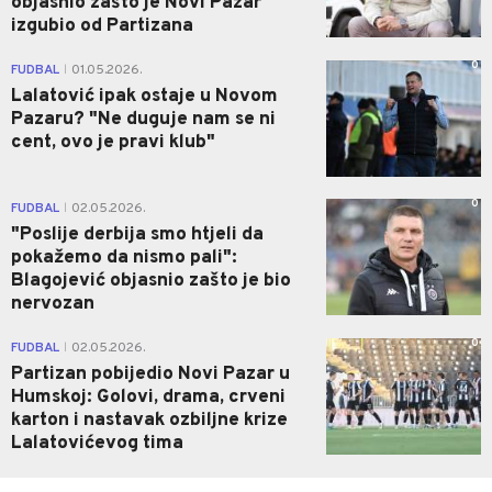
objasnio zašto je Novi Pazar
izgubio od Partizana
0
FUDBAL
01.05.2026.
|
Lalatović ipak ostaje u Novom
Pazaru? "Ne duguje nam se ni
cent, ovo je pravi klub"
0
FUDBAL
02.05.2026.
|
"Poslije derbija smo htjeli da
pokažemo da nismo pali":
Blagojević objasnio zašto je bio
nervozan
0
FUDBAL
02.05.2026.
|
Partizan pobijedio Novi Pazar u
Humskoj: Golovi, drama, crveni
karton i nastavak ozbiljne krize
Lalatovićevog tima