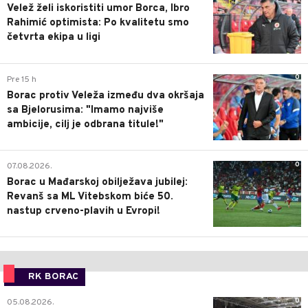
Velež želi iskoristiti umor Borca, Ibro
Rahimić optimista: Po kvalitetu smo
četvrta ekipa u ligi
0
Pre 15 h
Borac protiv Veleža između dva okršaja
sa Bjelorusima: "Imamo najviše
ambicije, cilj je odbrana titule!"
0
07.08.2026.
Borac u Mađarskoj obilježava jubilej:
Revanš sa ML Vitebskom biće 50.
nastup crveno-plavih u Evropi!
RK BORAC
0
05.08.2026.