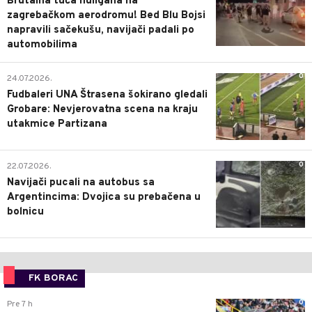
Brutalna tuča huligana na
zagrebačkom aerodromu! Bed Blu Bojsi
napravili sačekušu, navijači padali po
automobilima
0
24.07.2026.
Fudbaleri UNA Štrasena šokirano gledali
Grobare: Nevjerovatna scena na kraju
utakmice Partizana
0
22.07.2026.
Navijači pucali na autobus sa
Argentincima: Dvojica su prebačena u
bolnicu
FK BORAC
0
Pre 7 h