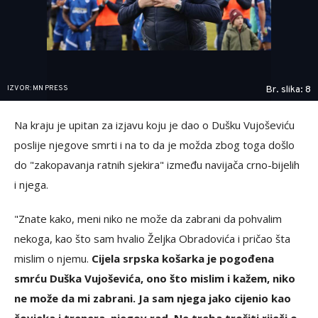
IZVOR: MN PRESS
Br. slika: 8
Na kraju je upitan za izjavu koju je dao o Dušku Vujoševiću
poslije njegove smrti i na to da je možda zbog toga došlo
do "zakopavanja ratnih sjekira" između navijača crno-bijelih
i njega.
"Znate kako, meni niko ne može da zabrani da pohvalim
nekoga, kao što sam hvalio Željka Obradovića i pričao šta
mislim o njemu.
Cijela srpska košarka je pogođena
smrću Duška Vujoševića, ono što mislim i kažem, niko
ne može da mi zabrani. Ja sam njega jako cijenio kao