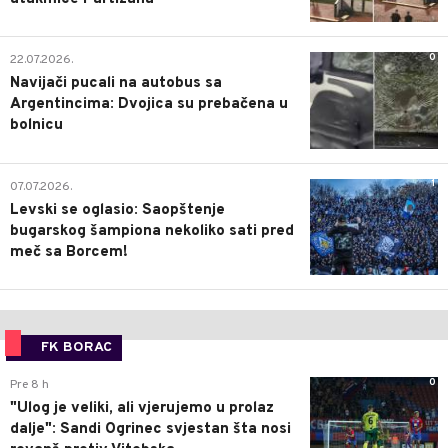
0
22.07.2026.
Navijači pucali na autobus sa
Argentincima: Dvojica su prebačena u
bolnicu
1
07.07.2026.
Levski se oglasio: Saopštenje
bugarskog šampiona nekoliko sati pred
meč sa Borcem!
FK BORAC
0
Pre 8 h
"Ulog je veliki, ali vjerujemo u prolaz
dalje": Sandi Ogrinec svjestan šta nosi