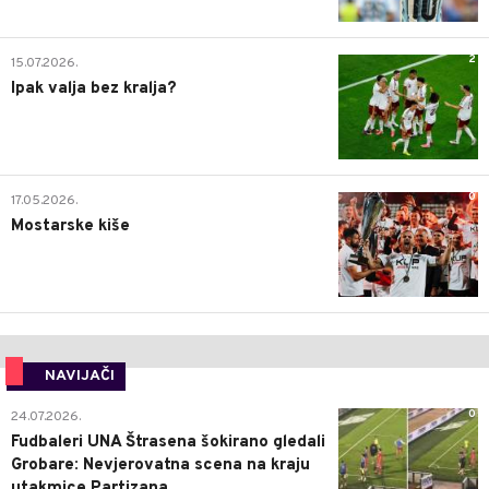
2
15.07.2026.
Ipak valja bez kralja?
0
17.05.2026.
Mostarske kiše
NAVIJAČI
0
24.07.2026.
Fudbaleri UNA Štrasena šokirano gledali
Grobare: Nevjerovatna scena na kraju
utakmice Partizana