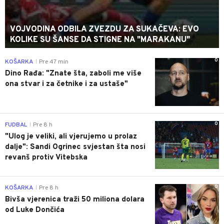
VOJVODINA ODBILA ZVEZDU ZA SUKAČEVA: EVO
KOLIKE SU ŠANSE DA STIGNE NA "MARAKANU"
0
KOŠARKA
Pre 47 min
|
Dino Rađa: "Znate šta, zaboli me više
ona stvar i za četnike i za ustaše"
0
FUDBAL
Pre 8 h
|
"Ulog je veliki, ali vjerujemo u prolaz
dalje": Sandi Ogrinec svjestan šta nosi
revanš protiv Vitebska
0
KOŠARKA
Pre 8 h
|
Bivša vjerenica traži 50 miliona dolara
od Luke Dončića