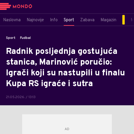
Naslovna
Najnovije
Info
Sport
Zabava
Magazin
M
Sport
Fudbal
Radnik posljednja gostujuća
stanica, Marinović poručio:
Igrači koji su nastupili u finalu
Kupa RS igraće i sutra
21.05.2026. / 13:13