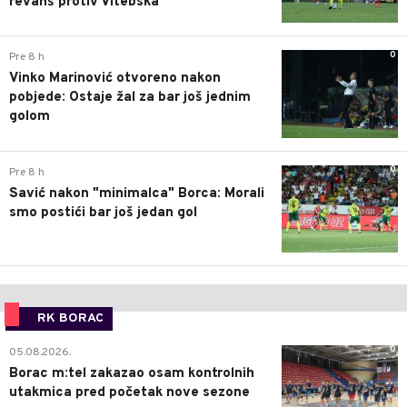
revanš protiv Vitebska
0
Pre 8 h
Vinko Marinović otvoreno nakon
pobjede: Ostaje žal za bar još jednim
golom
0
Pre 8 h
Savić nakon "minimalca" Borca: Morali
smo postići bar još jedan gol
RK BORAC
0
05.08.2026.
Borac m:tel zakazao osam kontrolnih
utakmica pred početak nove sezone