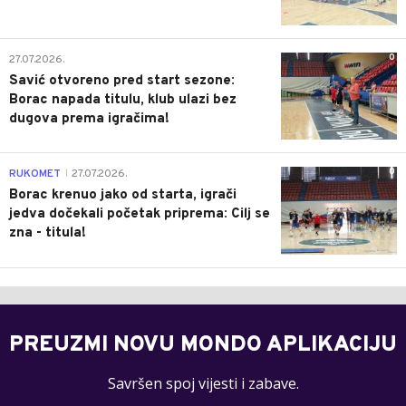
0
27.07.2026.
Savić otvoreno pred start sezone:
Borac napada titulu, klub ulazi bez
dugova prema igračima!
0
RUKOMET
27.07.2026.
|
Borac krenuo jako od starta, igrači
jedva dočekali početak priprema: Cilj se
zna - titula!
PREUZMI NOVU MONDO APLIKACIJU
Savršen spoj vijesti i zabave.