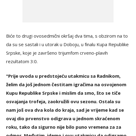
Biće to drugi ovosedmični okršaj dva tima, s obzirom na to
da su se sastali i u utorak u Doboju, u finalu Kupa Republike
Srpske, koje je završeno trijumfom crveno-plavih
rezultatom 3:0.
"Prije uvoda u predstojeću utakmicu sa Radnikom,
želim da još jednom čestitam igračima na osvojenom
Kupu Republike Srpske i mislim da smo, što se tiče
osvajanja trofeja, zaokružili ovu sezonu. Ostala su
nam još ova dva kola do kraja, sad je vrijeme kad se
ovaj dio prvenstvo odigrava u jednom skraćenom
roku, tako da sigurno nije bilo puno vremena za za
odmor. Međutim, idemo i ovu utakmicu da odigramo