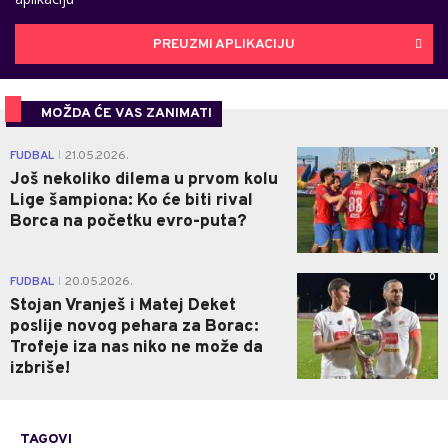
PREUZMI APLIKACIJU
MOŽDA ĆE VAS ZANIMATI
0
FUDBAL
21.05.2026.
|
Još nekoliko dilema u prvom kolu
Lige šampiona: Ko će biti rival
Borca na početku evro-puta?
0
FUDBAL
20.05.2026.
|
Stojan Vranješ i Matej Deket
poslije novog pehara za Borac:
Trofeje iza nas niko ne može da
izbriše!
TAGOVI