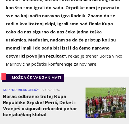
kao što smo igrali do sada. Otprilike nam je poznato
sve na koji način naravno igra Radnik. Znamo da se
radi o kvalitetnoj ekipi, igrali smo sad finale Kupa
tako da nas sigurno da nas čeka jedna teška
utakmica. Međutim, nadam se da će pristup koji su
momci imali i do sada biti isti i da ćemo naravno
ostvariti povoljan rezultat"
, rekao je trener Borca Vinko
Marinović na početku konferencije za novinare.
MOŽDA ĆE VAS ZANIMATI
0
KUP "DR MILAN JELIĆ"
19.05.2026.
|
Borac odbranio trofej Kupa
Republike Srpske! Perić, Deket i
Vranješ osigurali rekordni pehar
banjalučkog kluba!