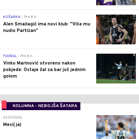
0
KOŠARKA
Pre 8 h
|
Alen Smailagić ima novi klub: "Više mu
nudio Partizan"
0
FUDBAL
Pre 8 h
|
Vinko Marinović otvoreno nakon
pobjede: Ostaje žal za bar još jednim
golom
KOLUMNA - NEBOJŠA ŠATARA
0
23.07.2026.
Mesi(ja)