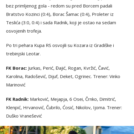
bez primljenog gola - redom su pred Borcem padali
Bratstvo Kozinci (0:4), Borac Šamac (0:4), Proleter iz
Teslića (3:0, 0:4) i sada Radnik, koji je ostao na sedam
osvojenih trofeja.
Po tri pehara Kupa RS osvojili su Kozara iz Gradiške i
trebinjski Leotar.
FK Borac:
Jurkas, Perić, Đajić, Rogan, Kvržić, Čavić,
Karolina, Radošević, Dijuf, Deket, Ogrinec. Trener: Vinko
Marinović
FK Radnik:
Marković, Mejapja, 6 Osei, Črnko, Dimitrić,
Klenpić, Hrvanović, Čubrilo, Ćosić, Nikolov, Ijoma. Trener:
Duško Vranešević