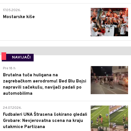
0
17.05.2026.
Mostarske kiše
NAVIJAČI
0
Pre 18 h
Brutalna tuča huligana na
zagrebačkom aerodromu! Bed Blu Bojsi
napravili sačekušu, navijači padali po
automobilima
0
24.07.2026.
Fudbaleri UNA Štrasena šokirano gledali
Grobare: Nevjerovatna scena na kraju
utakmice Partizana