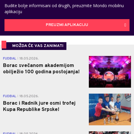
Budite bolje informisani od drugih, preuzmite Mondo mobilnu
aplikaciju
PREUZMI APLIKACIJU
MOŽDA ĆE VAS ZANIMATI
0
FUDBAL
18.05.2026.
|
Borac svečanom akademijom
obilježio 100 godina postojanja!
1
FUDBAL
18.05.2026.
|
Borac i Radnik jure osmi trofej
Kupa Republike Srpske!
3
FUDBAL
18.05.2026.
|