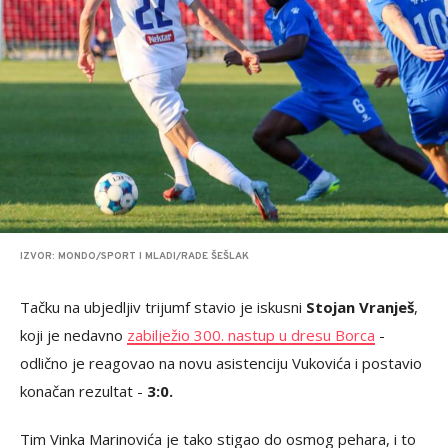
IZVOR: MONDO/SPORT I MLADI/RADE ŠEŠLAK
Tačku na ubjedljiv trijumf stavio je iskusni
Stojan Vranješ
,
koji je nedavno
zabilježio 300. nastup u dresu Borca
-
odlično je reagovao na novu asistenciju Vukovića i postavio
konačan rezultat -
3:0.
Tim Vinka Marinovića je tako stigao do osmog pehara, i to