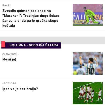
0
Pre 9 h
Zvezdin golman zaplakao na
"Marakani": Trebinjac dugo čekao
šansu, a onda ga je greška skupo
koštala
KOLUMNA - NEBOJŠA ŠATARA
0
23.07.2026.
Mesi(ja)
2
15.07.2026.
Ipak valja bez kralja?