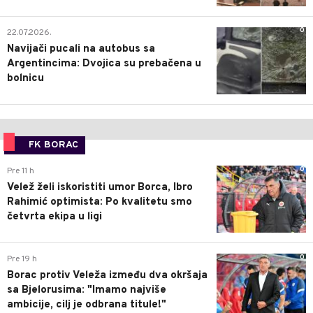
0
22.07.2026.
Navijači pucali na autobus sa
Argentincima: Dvojica su prebačena u
bolnicu
FK BORAC
0
Pre 11 h
Velež želi iskoristiti umor Borca, Ibro
Rahimić optimista: Po kvalitetu smo
četvrta ekipa u ligi
0
Pre 19 h
Borac protiv Veleža između dva okršaja
sa Bjelorusima: "Imamo najviše
ambicije, cilj je odbrana titule!"