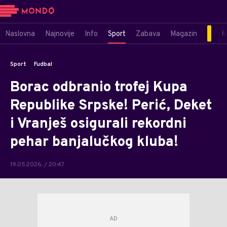
Naslovna
Najnovije
Info
Sport
Zabava
Magazin
M
Sport
Fudbal
Borac odbranio trofej Kupa
Republike Srpske! Perić, Deket
i Vranješ osigurali rekordni
pehar banjalučkog kluba!
19.05.2026. / 20:47