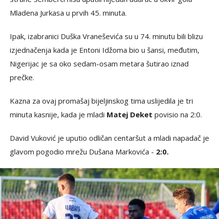
Mladena Jurkasa u prvih 45. minuta.
Ipak, izabranici Duška Vraneševića su u 74. minutu bili blizu
izjednačenja kada je Entoni Idžoma bio u šansi, međutim,
Nigerijac je sa oko sedam-osam metara šutirao iznad
prečke.
Kazna za ovaj promašaj bijeljinskog tima uslijedila je tri
minuta kasnije, kada je mladi
Matej Deket
povisio na 2:0.
David Vuković je uputio odličan centaršut a mladi napadač je
glavom pogodio mrežu Dušana Markovića -
2:0.