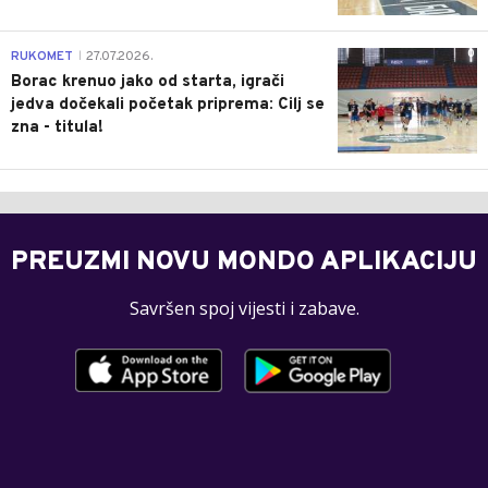
0
RUKOMET
27.07.2026.
|
Borac krenuo jako od starta, igrači
jedva dočekali početak priprema: Cilj se
zna - titula!
PREUZMI NOVU MONDO APLIKACIJU
Savršen spoj vijesti i zabave.