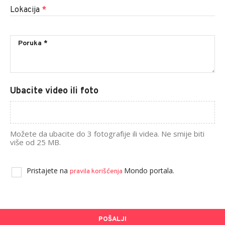
Lokacija
*
Ubacite video ili foto
Možete da ubacite do 3 fotografije ili videa. Ne smije biti
više od 25 MB.
Pristajete na
Mondo portala.
pravila korišćenja
POŠALJI