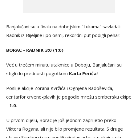
Banjalučani su u finalu na dobojskim "Lukama" savladali
Radnik iz Bijeljine i po osmi, rekordni put podigli pehar.
BORAC - RADNIK 3:0 (1:0)
Već u trećem minutu utakmice u Doboju, Banjalučani su
stigli do prednosti pogotkom
Karla Perića!
Poslije akcije Zorana Kvržića i Ognjena Radoševića,
centarfor crveno-plavih je pogodio mrežu sembersku ekipe
-
1:0.
U prvom dijelu, Borac je još jednom zaprijetio preko
Viktora Rogana, ali nije bilo promjene rezultata. S druge
strane Semberci nisu uputili nijedan udarac u okvir gola