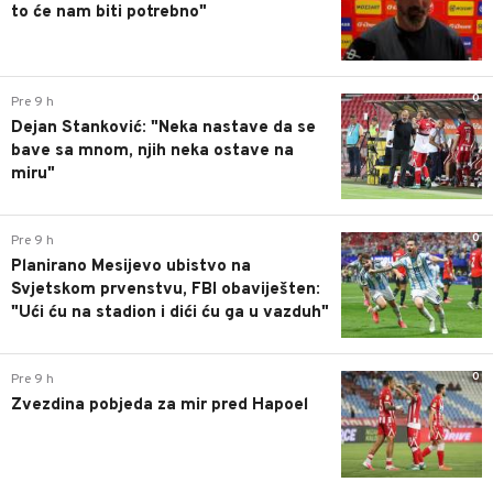
to će nam biti potrebno"
0
Pre 9 h
Dejan Stanković: "Neka nastave da se
bave sa mnom, njih neka ostave na
miru"
0
Pre 9 h
Planirano Mesijevo ubistvo na
Svjetskom prvenstvu, FBI obaviješten:
"Ući ću na stadion i dići ću ga u vazduh"
0
Pre 9 h
Zvezdina pobjeda za mir pred Hapoel