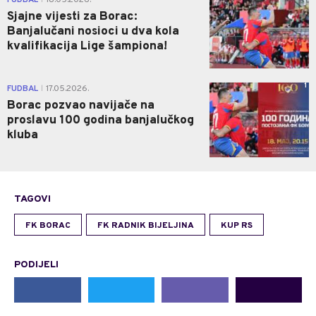
Sjajne vijesti za Borac:
Banjalučani nosioci u dva kola
kvalifikacija Lige šampiona!
1
FUDBAL
17.05.2026.
|
Borac pozvao navijače na
proslavu 100 godina banjalučkog
kluba
TAGOVI
FK BORAC
FK RADNIK BIJELJINA
KUP RS
PODIJELI