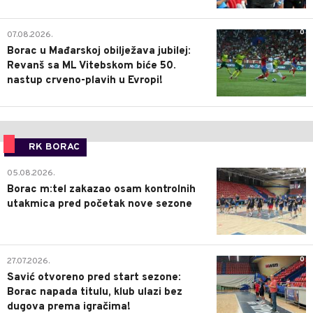
0
07.08.2026.
Borac u Mađarskoj obilježava jubilej:
Revanš sa ML Vitebskom biće 50.
nastup crveno-plavih u Evropi!
RK BORAC
0
05.08.2026.
Borac m:tel zakazao osam kontrolnih
utakmica pred početak nove sezone
0
27.07.2026.
Savić otvoreno pred start sezone:
Borac napada titulu, klub ulazi bez
dugova prema igračima!