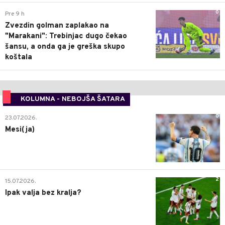
0
Pre 9 h
Zvezdin golman zaplakao na
"Marakani": Trebinjac dugo čekao
šansu, a onda ga je greška skupo
koštala
KOLUMNA - NEBOJŠA ŠATARA
0
23.07.2026.
Mesi(ja)
2
15.07.2026.
Ipak valja bez kralja?