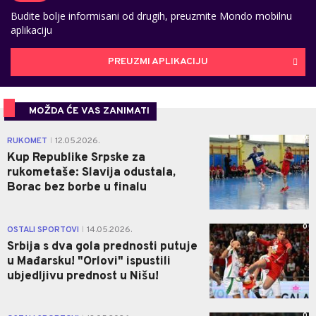
Budite bolje informisani od drugih, preuzmite Mondo mobilnu
aplikaciju
PREUZMI APLIKACIJU
MOŽDA ĆE VAS ZANIMATI
0
RUKOMET
12.05.2026.
|
Kup Republike Srpske za
rukometaše: Slavija odustala,
Borac bez borbe u finalu
0
OSTALI SPORTOVI
14.05.2026.
|
Srbija s dva gola prednosti putuje
u Mađarsku! "Orlovi" ispustili
ubjedljivu prednost u Nišu!
0