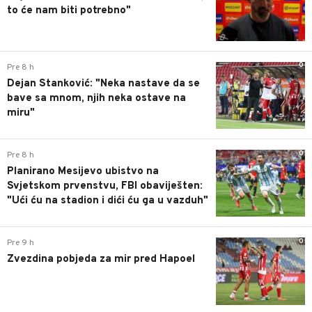
to će nam biti potrebno"
0
Pre 8 h
Dejan Stanković: "Neka nastave da se
bave sa mnom, njih neka ostave na
miru"
0
Pre 8 h
Planirano Mesijevo ubistvo na
Svjetskom prvenstvu, FBI obaviješten:
"Ući ću na stadion i dići ću ga u vazduh"
0
Pre 9 h
Zvezdina pobjeda za mir pred Hapoel