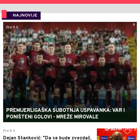
NAJNOVIJE
0
Pre 8 h
PREMIJERLIGAŠKA SUBOTNJA USPAVANKA: VAR I
PONIŠTENI GOLOVI - MREŽE MIROVALE
0
Pre 8 h
Dejan Stanković: "Da se bude zvezdaš,