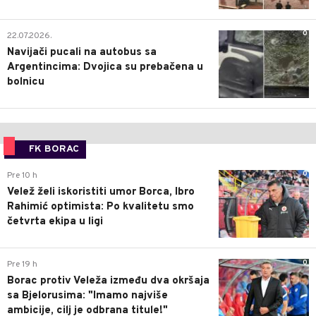
0
22.07.2026.
Navijači pucali na autobus sa
Argentincima: Dvojica su prebačena u
bolnicu
FK BORAC
0
Pre 10 h
Velež želi iskoristiti umor Borca, Ibro
Rahimić optimista: Po kvalitetu smo
četvrta ekipa u ligi
0
Pre 19 h
Borac protiv Veleža između dva okršaja
sa Bjelorusima: "Imamo najviše
ambicije, cilj je odbrana titule!"