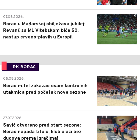
0
07.08.2026.
Borac u Mađarskoj obilježava jubilej:
Revanš sa ML Vitebskom biće 50.
nastup crveno-plavih u Evropi!
RK BORAC
0
05.08.2026.
Borac m:tel zakazao osam kontrolnih
utakmica pred početak nove sezone
0
27.07.2026.
Savić otvoreno pred start sezone:
Borac napada titulu, klub ulazi bez
dugova prema igračima!