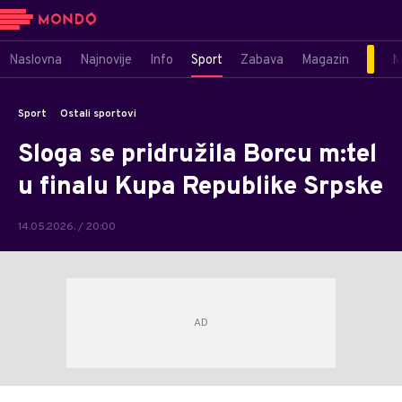
Naslovna
Najnovije
Info
Sport
Zabava
Magazin
M
Sport
Ostali sportovi
Sloga se pridružila Borcu m:tel
u finalu Kupa Republike Srpske
14.05.2026. / 20:00