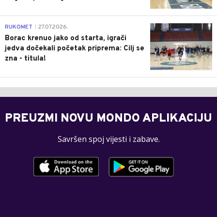
0
RUKOMET
27.07.2026.
|
Borac krenuo jako od starta, igrači
jedva dočekali početak priprema: Cilj se
zna - titula!
PREUZMI NOVU MONDO APLIKACIJU
Savršen spoj vijesti i zabave.