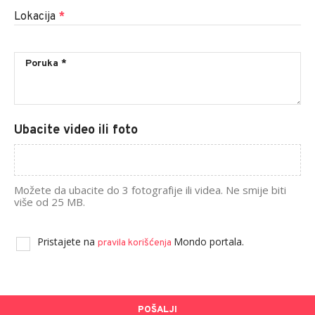
Lokacija
*
Ubacite video ili foto
Možete da ubacite do 3 fotografije ili videa. Ne smije biti
više od 25 MB.
Pristajete na
Mondo portala.
pravila korišćenja
POŠALJI