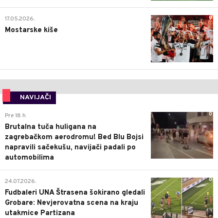
0
17.05.2026.
Mostarske kiše
NAVIJAČI
0
Pre 18 h
Brutalna tuča huligana na
zagrebačkom aerodromu! Bed Blu Bojsi
napravili sačekušu, navijači padali po
automobilima
0
24.07.2026.
Fudbaleri UNA Štrasena šokirano gledali
Grobare: Nevjerovatna scena na kraju
utakmice Partizana