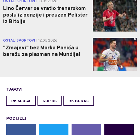
OSTALI SPORTOVI
13.05.2026.
|
Lino Červar se vratio trenerskom
poslu iz penzije i preuzeo Pelister
iz Bitolja
0
OSTALI SPORTOVI
12.05.2026.
|
"Zmajevi" bez Marka Panića u
baražu za plasman na Mundijal
TAGOVI
RK SLOGA
KUP RS
RK BORAC
PODIJELI