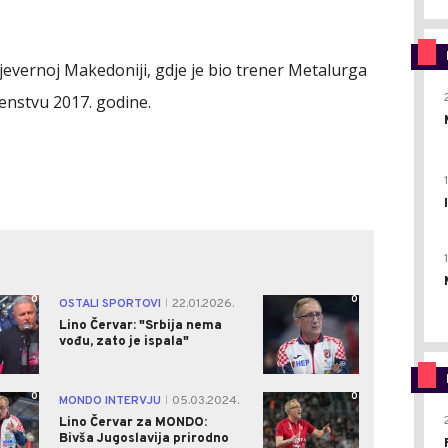
Sjevernoj Makedoniji, gdje je bio trener Metalurga
venstvu 2017. godine.
0
0
OSTALI SPORTOVI
22.01.2026.
|
Lino Červar: "Srbija nema
vođu, zato je ispala"
0
0
MONDO INTERVJU
05.03.2024.
|
Lino Červar za MONDO:
Bivša Jugoslavija prirodno