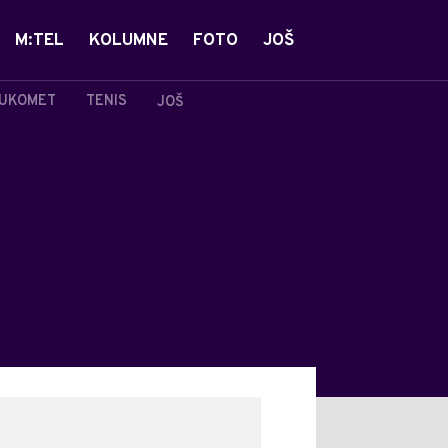
M:TEL
KOLUMNE
FOTO
JOŠ
UKOMET
TENIS
JOŠ