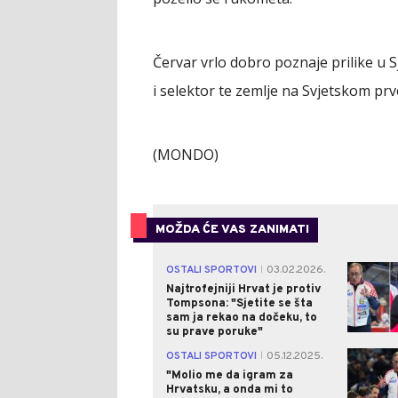
Červar vrlo dobro poznaje prilike u 
i selektor te zemlje na Svjetskom pr
(MONDO)
MOŽDA ĆE VAS ZANIMATI
OSTALI SPORTOVI
03.02.2026.
|
Najtrofejniji Hrvat je protiv
Tompsona: "Sjetite se šta
sam ja rekao na dočeku, to
su prave poruke"
OSTALI SPORTOVI
05.12.2025.
|
"Molio me da igram za
Hrvatsku, a onda mi to