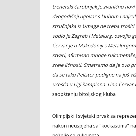
trenerski čarobnjak je zvanično novi 
dvogodišnji ugovor s klubom i najru
stručnjaka iz Umaga ne treba trošiti ri
vodio je Zagreb i Metalurg, osvojio g
Červar je u Makedoniji s Metalurgo
stvari, afirmisao mnoge rukometaše, 
zrele ličnosti. Smatramo da je ovo p
da se tako Pelister podigne na još viš
učešća u Ligi šampiona. Lino Červar ć
saopštenju bitoljskog kluba.
Olimpijski i svjetski prvak sa reprez
nakon neuspjeha sa "kockastima" na 
poželio se rukometa.