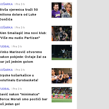
0
KOŠARKA
Pre 3 h
|
Bivša vjerenica traži 50
miliona dolara od Luke
Dončića
0
KOŠARKA
Pre 3 h
|
Alen Smailagić ima novi klub:
"Više mu nudio Partizan"
0
FUDBAL
Pre 3 h
|
Vinko Marinović otvoreno
nakon pobjede: Ostaje žal za
bar još jednim golom
0
KOŠARKA
Pre 3 h
|
Srpske košarkašice u
polufinalu Eurobasketa!
0
FUDBAL
Pre 3 h
|
Savić nakon "minimalca"
Borca: Morali smo postići bar
još jedan gol