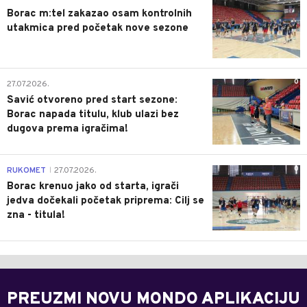
Borac m:tel zakazao osam kontrolnih
utakmica pred početak nove sezone
0
27.07.2026.
Savić otvoreno pred start sezone:
Borac napada titulu, klub ulazi bez
dugova prema igračima!
0
RUKOMET
27.07.2026.
|
Borac krenuo jako od starta, igrači
jedva dočekali početak priprema: Cilj se
zna - titula!
PREUZMI NOVU MONDO APLIKACIJU