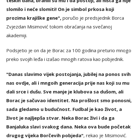
teških dana, branili su mu i da postoji, ali ništa ga nije
slomilo i neće slomiti! On je simbol prkosa koji
prozima krajiške gene",
poručio je predsjednik Borca
Zvjezdan Misimović tokom obraćanja na svečanoj
akademiji.
Podsjetio je on da je Borac za 100 godina preturio mnogo
preko svojih leđa i izašao mnogih ratova kao pobjednik.
"Danas slavimo vijek postojanja, jubilej na ponos svih
nas ovdje, ali i mngoih generacija prije nas koji su mu
dali srce i dušu. Sve manje je klubova sa dušom, ali
Borac je sačuvao identitet. Na prošlost smo ponosni,
sada gledamo u budućnost. Fudbal je kao život, a
život je najljepša stvar. Neka Borac živi i da ga
Banjaluka slavi svakog dana. Neka ova bude početak
drugog vijeka Borčevih pobjeda"
, rekao je Misimović.