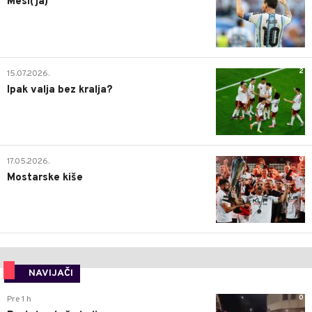
Mesi(ja)
2
15.07.2026.
Ipak valja bez kralja?
0
17.05.2026.
Mostarske kiše
NAVIJAČI
0
Pre 1 h