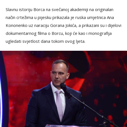
Slavnu istoriju Borca na svečanoj akademiji na originalan
način crtežima u pijesku prikazala je ruska umjetnica Ana
Kononenko uz naraciju Gorana Jokića, a prikazani su i dijelovi
dokumentarnog filma o Borcu, koji će kao i monografija
ugledati svjetlost dana tokom ovog ljeta.