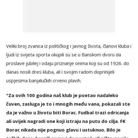
Veliki broj zvanica iz političkog i javnog života, članovi kluba i
ljudi iz svijeta sporta okupili su se u Banskom dvoru da
proslave jubilej i odaju priznanje onima koji su od 1926. do
danas nosili dres kluba, ali i svojim radom doprinijeli
uspjesima banjalučkih crveno plavih.
"Za ovih 100 godina naš klub je poetao nadaleko
čuven, zasluga je to i mnogih među vana, pokazali ste
da je važno u životu biti Borac. Fudbal trazi odricanja
ali uvijek nagradi one koji istraju na putu do cilja. FK
Borac nikada nije pognuo glavu i ustuknuo. Bilo je