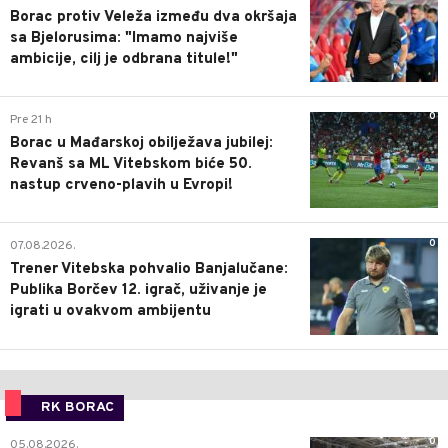
Borac protiv Veleža između dva okršaja
sa Bjelorusima: "Imamo najviše
ambicije, cilj je odbrana titule!"
0
Pre 21 h
Borac u Mađarskoj obilježava jubilej:
Revanš sa ML Vitebskom biće 50.
nastup crveno-plavih u Evropi!
0
07.08.2026.
Trener Vitebska pohvalio Banjalučane:
Publika Borčev 12. igrač, uživanje je
igrati u ovakvom ambijentu
RK BORAC
0
05.08.2026.