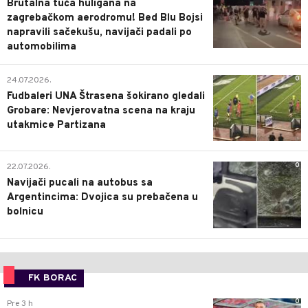
Brutalna tuča huligana na
zagrebačkom aerodromu! Bed Blu Bojsi
napravili sačekušu, navijači padali po
automobilima
0
24.07.2026.
Fudbaleri UNA Štrasena šokirano gledali
Grobare: Nevjerovatna scena na kraju
utakmice Partizana
0
22.07.2026.
Navijači pucali na autobus sa
Argentincima: Dvojica su prebačena u
bolnicu
FK BORAC
0
Pre 3 h