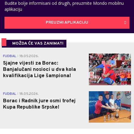
Budite bolje informisani od drugih, preuzmite Mondo mobilnu
aplikaciju
PREUZMI APLIKACIJU
MOŽDA ĆE VAS ZANIMATI
3
FUDBAL
18.05.2026.
|
Sjajne vijesti za Borac:
Banjalučani nosioci u dva kola
kvalifikacija Lige šampiona!
1
FUDBAL
18.05.2026.
|
Borac i Radnik jure osmi trofej
Kupa Republike Srpske!