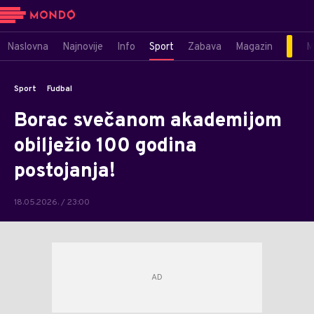
Naslovna
Najnovije
Info
Sport
Zabava
Magazin
M
Sport
Fudbal
Borac svečanom akademijom
obilježio 100 godina
postojanja!
18.05.2026. / 23:00