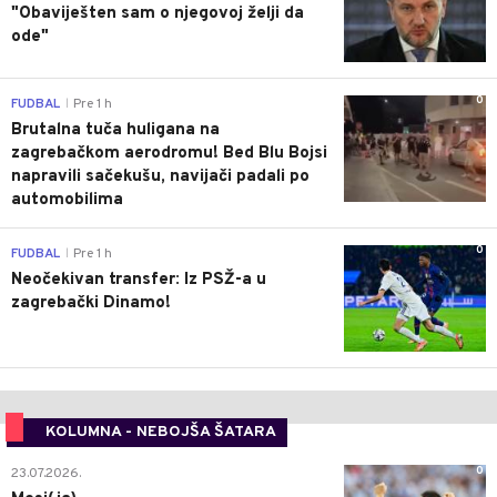
"Obaviješten sam o njegovoj želji da
ode"
0
FUDBAL
Pre 1 h
|
Brutalna tuča huligana na
zagrebačkom aerodromu! Bed Blu Bojsi
napravili sačekušu, navijači padali po
automobilima
0
FUDBAL
Pre 1 h
|
Neočekivan transfer: Iz PSŽ-a u
zagrebački Dinamo!
KOLUMNA - NEBOJŠA ŠATARA
0
23.07.2026.