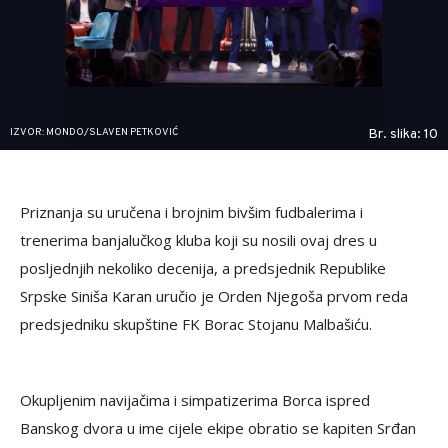
IZVOR: MONDO/SLAVEN PETKOVIĆ
Br. slika: 10
Priznanja su uručena i brojnim bivšim fudbalerima i
trenerima banjalučkog kluba koji su nosili ovaj dres u
posljednjih nekoliko decenija, a predsjednik Republike
Srpske Siniša Karan uručio je Orden Njegoša prvom reda
predsjedniku skupštine FK Borac Stojanu Malbašiću.
Okupljenim navijačima i simpatizerima Borca ispred
Banskog dvora u ime cijele ekipe obratio se kapiten Srđan