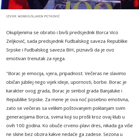
IZVOR: MONDO/SLAVEN PETKOVIĆ
Okupljenima se obratio i bivši predsjednik Borca Vico
Zeljković, sada predsjednik Fudbalskog saveza Republike
Srpske i Fudbalskog saveza BiH, piznavši da je ovo
emotivan trenutak za njega.
"Borac je emocija, vjera, pripadnost. Večeras ne slavimo
običan jubilej nego vijek ideje, upornosti, borbe. Borac je
karakter ovog grada, Borac je simbol grada Banjaluke i
Republike Srpske. Za mene je ova noć posebno emotivna,
zato se večeras sa velikim poštovanjem poklanjam svim
generacijama Borca, svima koji su prošli kroz ovaj klub u
ovih 100 godina. Ko obuče crveno-plavi dres, nikada ga više
ne skine bez obzira kakve nedaće ga zadese. Sezona u