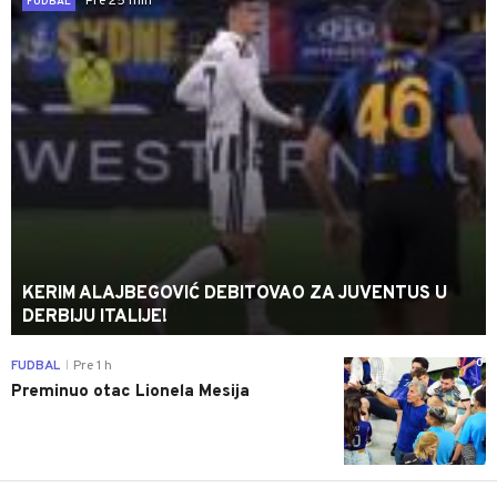
Pre 25 min
FUDBAL
KERIM ALAJBEGOVIĆ DEBITOVAO ZA JUVENTUS U
DERBIJU ITALIJE!
0
FUDBAL
Pre 1 h
|
Preminuo otac Lionela Mesija