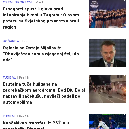
0
OSTALI SPORTOVI
Pre 1 h
|
Crnogorci spustili glave pred
intoniranje himni u Zagrebu: O ovom
potezu sa Svjetskog prvenstva bruji
region
0
KOŠARKA
Pre 1 h
|
Oglasio se Ostoja Mijailović:
"Obaviješten sam o njegovoj želji da
ode"
0
FUDBAL
Pre 1 h
|
Brutalna tuča huligana na
zagrebačkom aerodromu! Bed Blu Bojsi
napravili sačekušu, navijači padali po
automobilima
0
FUDBAL
Pre 1 h
|
Neočekivan transfer: Iz PSŽ-a u