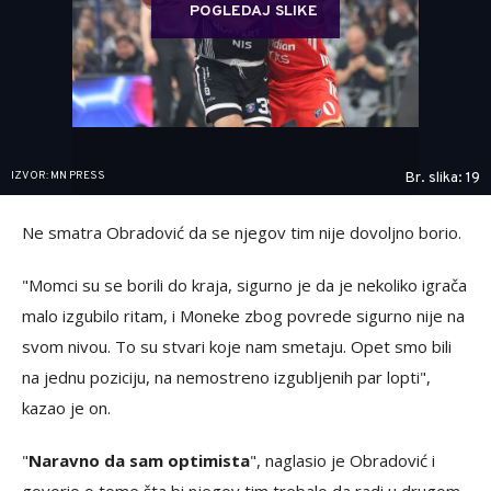
POGLEDAJ SLIKE
IZVOR: MN PRESS
Br. slika: 19
Ne smatra Obradović da se njegov tim nije dovoljno borio.
"Momci su se borili do kraja, sigurno je da je nekoliko igrača
malo izgubilo ritam, i Moneke zbog povrede sigurno nije na
svom nivou. To su stvari koje nam smetaju. Opet smo bili
na jednu poziciju, na nemostreno izgubljenih par lopti",
kazao je on.
"
Naravno da sam optimista
", naglasio je Obradović i