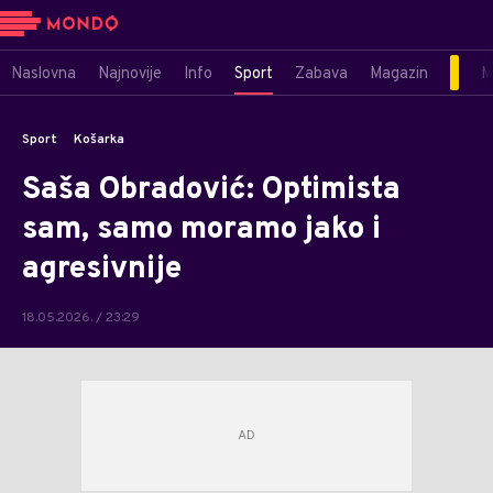
Naslovna
Najnovije
Info
Sport
Zabava
Magazin
M
Sport
Košarka
Saša Obradović: Optimista
sam, samo moramo jako i
agresivnije
18.05.2026. / 23:29