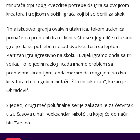
minutaža trpi zbog Zvezdine potrebe da igra sa dvojicom
kreatora i trojicom visokih igrača koji bi se borili za skok
"Ima iskustvo igranja ovakvih utakmica, tokom utakmica
pomaže da promeni ritam. Minus što se njega tiče u fazama
igre je da su potrebna nekad dva kreatora sa loptom.
Partizan igra agresivno na skoku i uvijek igramo onda sa tri
velika. To je jedini razlog. Kada imamo problem sa
prenosom i kreacijom, onda moram da reagujem sa dva
kreatora i tu on gubi minutažu, što mi jako žao", kazao je
Obradović.
Sljedeći, drugi meč polufinalne serije zakazan je za četvrtak
u 20 časova u hali "Aleksandar Nikolić", u kojoj će domaćin
biti Zvezda.