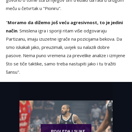
govorio o tome šta bi njegov tim trebalo da radi u drugom
meču u četvrtak u "Pioniru".
"
Moramo da dižemo još veću agresivnost, to je jedini
način
. Smislena igra i sporiji ritam više odgovaraju
Partizanu, imaju izuzetne igrače na pozicijama bekova. Da
smo iskakali jako, preuzimali, uvijek su nalazili dobre
pasove. Nema puno vremena za prevelike analize i izmjene
što se tiče taktike, samo treba nastupiti jako i tu tražiti
šansu".
POGLEDAJ SLIKE