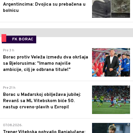
Argentincima: Dvojica su prebačena u
bolnicu
FK BORAC
0
Pre 3 h
Borac protiv Veleža između dva okršaja
sa Bjelorusima: "Imamo najviše
ambicije, cilj je odbrana titule!"
0
Pre 21 h
Borac u Mađarskoj obilježava jubilej:
Revanš sa ML Vitebskom biće 50.
nastup crveno-plavih u Evropi!
0
07.08.2026.
Trener Vitebska pohvalio Banjalučane: