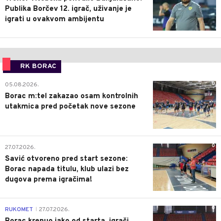
Publika Borčev 12. igrač, uživanje je
igrati u ovakvom ambijentu
RK BORAC
0
05.08.2026.
Borac m:tel zakazao osam kontrolnih
utakmica pred početak nove sezone
0
27.07.2026.
Savić otvoreno pred start sezone:
Borac napada titulu, klub ulazi bez
dugova prema igračima!
0
RUKOMET
27.07.2026.
|