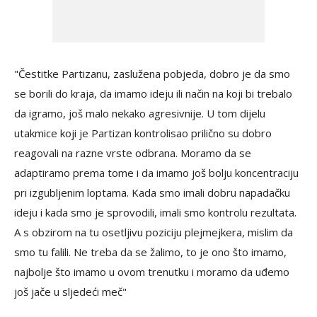
"Čestitke Partizanu, zaslužena pobjeda, dobro je da smo
se borili do kraja, da imamo ideju ili način na koji bi trebalo
da igramo, još malo nekako agresivnije. U tom dijelu
utakmice koji je Partizan kontrolisao prilično su dobro
reagovali na razne vrste odbrana. Moramo da se
adaptiramo prema tome i da imamo još bolju koncentraciju
pri izgubljenim loptama. Kada smo imali dobru napadačku
ideju i kada smo je sprovodili, imali smo kontrolu rezultata.
A s obzirom na tu osetljivu poziciju plejmejkera, mislim da
smo tu falili. Ne treba da se žalimo, to je ono što imamo,
najbolje što imamo u ovom trenutku i moramo da uđemo
još jače u sljedeći meč"