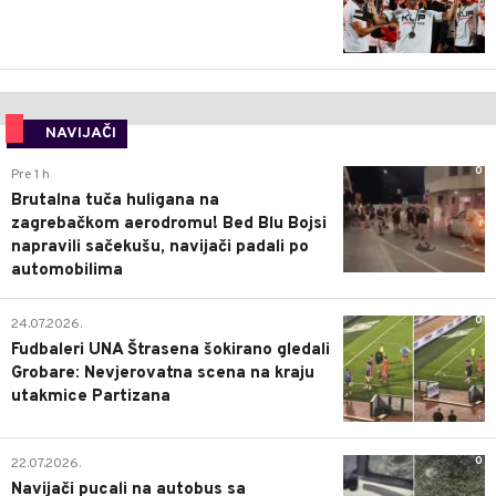
NAVIJAČI
0
Pre 1 h
Brutalna tuča huligana na
zagrebačkom aerodromu! Bed Blu Bojsi
napravili sačekušu, navijači padali po
automobilima
0
24.07.2026.
Fudbaleri UNA Štrasena šokirano gledali
Grobare: Nevjerovatna scena na kraju
utakmice Partizana
0
22.07.2026.
Navijači pucali na autobus sa