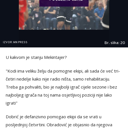
IZVOR: MN PRESS
Br. slika: 20
U kakvom je stanju Mekintajer?
"Kodi ima veliku želju da pomogne ekipi, ali sada će već tri-
četiri nedelje kako nije radio ništa, samo rehabilitaciju.
Treba ga pohvaliti, bio je najbolji igrač cijele sezone i bez
najboljeg igrača na toj nama osjetljivoj poziciji nije lako
igrati"
Dobrić je defanzivno pomogao ekipi da se vrati u
posljednjoj četvrtini. Obradović je objasnio da njegova