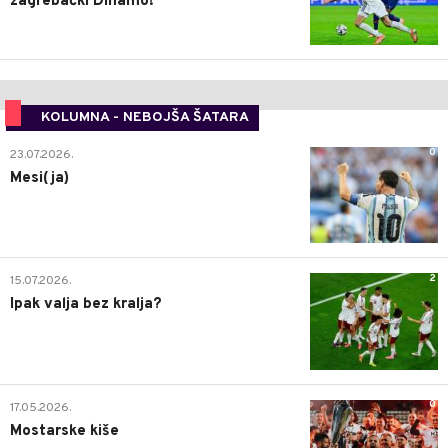
zagrebački Dinamo!
KOLUMNA - NEBOJŠA ŠATARA
0
23.07.2026.
Mesi(ja)
2
15.07.2026.
Ipak valja bez kralja?
0
17.05.2026.
Mostarske kiše