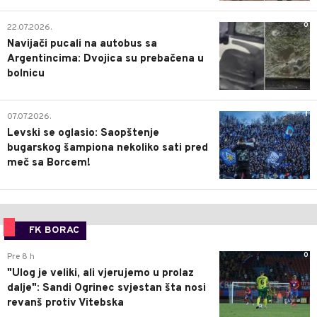
0
22.07.2026.
Navijači pucali na autobus sa
Argentincima: Dvojica su prebačena u
bolnicu
1
07.07.2026.
Levski se oglasio: Saopštenje
bugarskog šampiona nekoliko sati pred
meč sa Borcem!
FK BORAC
0
Pre 8 h
"Ulog je veliki, ali vjerujemo u prolaz
dalje": Sandi Ogrinec svjestan šta nosi
revanš protiv Vitebska