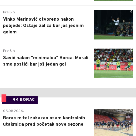
0
Pre 8 h
Vinko Marinović otvoreno nakon
pobjede: Ostaje žal za bar još jednim
golom
0
Pre 8 h
Savić nakon "minimalca" Borca: Morali
smo postići bar još jedan gol
RK BORAC
0
05.08.2026.
Borac m:tel zakazao osam kontrolnih
utakmica pred početak nove sezone