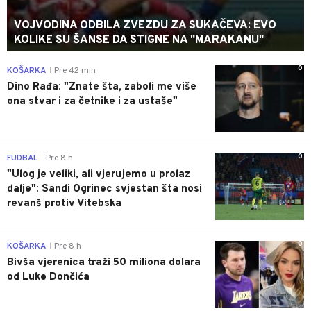
VOJVODINA ODBILA ZVEZDU ZA SUKAČEVA: EVO
KOLIKE SU ŠANSE DA STIGNE NA "MARAKANU"
0
KOŠARKA
Pre 42 min
|
Dino Rađa: "Znate šta, zaboli me više
ona stvar i za četnike i za ustaše"
0
FUDBAL
Pre 8 h
|
"Ulog je veliki, ali vjerujemo u prolaz
dalje": Sandi Ogrinec svjestan šta nosi
revanš protiv Vitebska
0
KOŠARKA
Pre 8 h
|
Bivša vjerenica traži 50 miliona dolara
od Luke Dončića