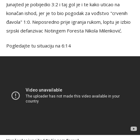
Junajted je pobijedio 3:2 i taj gol je i te kako uticao na
konačan ishod, jer je to bio pogodak za vođstvo "crvenih
đavola" 1:0. Neposredno prije igranja rukom, loptu je izbio
srpski defanzivac Notingem Foresta Nikola Milenković.
Pogledajte tu situaciju na 6:14