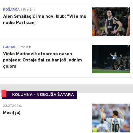
0
KOŠARKA
Pre 8 h
|
Alen Smailagić ima novi klub: "Više mu
nudio Partizan"
0
FUDBAL
Pre 8 h
|
Vinko Marinović otvoreno nakon
pobjede: Ostaje žal za bar još jednim
golom
KOLUMNA - NEBOJŠA ŠATARA
0
23.07.2026.
Mesi(ja)