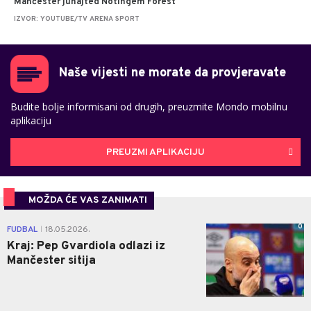
Mančester junajted Notingem Forest
IZVOR: YOUTUBE/TV ARENA SPORT
Naše vijesti ne morate da provjeravate
Budite bolje informisani od drugih, preuzmite Mondo mobilnu
aplikaciju
PREUZMI APLIKACIJU
MOŽDA ĆE VAS ZANIMATI
0
FUDBAL
18.05.2026.
|
Kraj: Pep Gvardiola odlazi iz
Mančester sitija