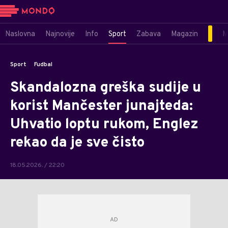
Naslovna
Najnovije
Info
Sport
Zabava
Magazin
M
Sport
Fudbal
Skandalozna greška sudije u
korist Mančester junajteda:
Uhvatio loptu rukom, Englez
rekao da je sve čisto
18.05.2026. / 22:20