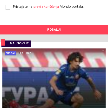
Pristajete na
Mondo portala.
pravila korišćenja
POŠALJI
NAJNOVIJE
0
Pre 11 min
FUDBAL