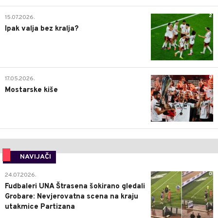
2
15.07.2026.
Ipak valja bez kralja?
0
17.05.2026.
Mostarske kiše
NAVIJAČI
0
24.07.2026.
Fudbaleri UNA Štrasena šokirano gledali
Grobare: Nevjerovatna scena na kraju
utakmice Partizana