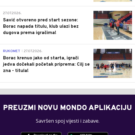
0
27.07.2026.
Savić otvoreno pred start sezone:
Borac napada titulu, klub ulazi bez
dugova prema igračima!
0
RUKOMET
27.07.2026.
|
Borac krenuo jako od starta, igrači
jedva dočekali početak priprema: Cilj se
zna - titula!
PREUZMI NOVU MONDO APLIKACIJU
Savršen spoj vijesti i zabave.