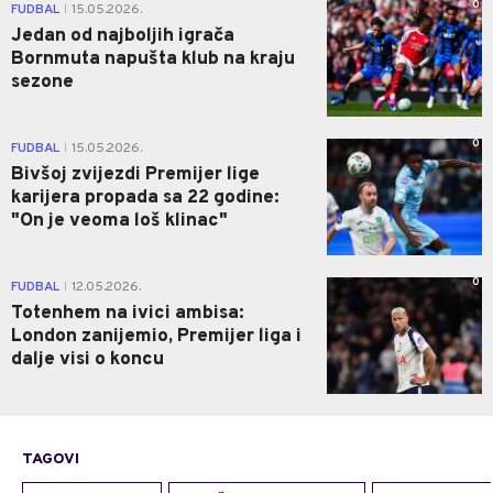
0
FUDBAL
15.05.2026.
|
Jedan od najboljih igrača
Bornmuta napušta klub na kraju
sezone
0
FUDBAL
15.05.2026.
|
Bivšoj zvijezdi Premijer lige
karijera propada sa 22 godine:
"On je veoma loš klinac"
0
FUDBAL
12.05.2026.
|
Totenhem na ivici ambisa:
London zanijemio, Premijer liga i
dalje visi o koncu
TAGOVI