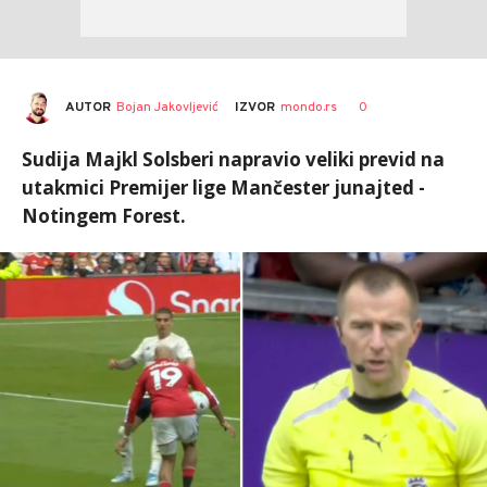
AUTOR
Bojan Jakovljević
0
IZVOR
mondo.rs
Sudija Majkl Solsberi napravio veliki previd na
utakmici Premijer lige Mančester junajted -
Notingem Forest.