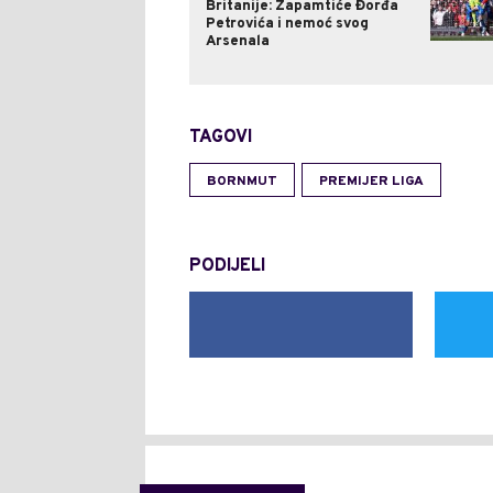
Britanije: Zapamtiće Đorđa
Petrovića i nemoć svog
Arsenala
TAGOVI
BORNMUT
PREMIJER LIGA
PODIJELI