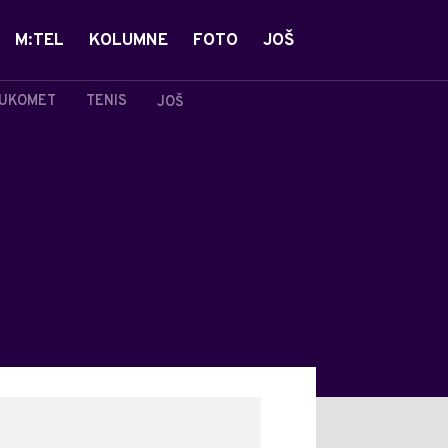
M:TEL
KOLUMNE
FOTO
JOŠ
UKOMET
TENIS
JOŠ