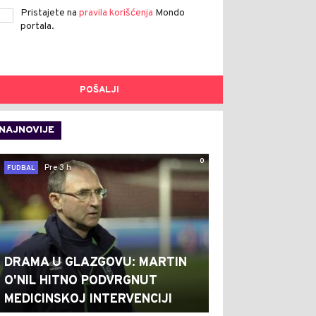
Pristajete na
pravila korišćenja
Mondo
portala.
POŠALJI
NAJNOVIJE
0
Pre 3 h
FUDBAL
DRAMA U GLAZGOVU: MARTIN
O'NIL HITNO PODVRGNUT
MEDICINSKOJ INTERVENCIJI