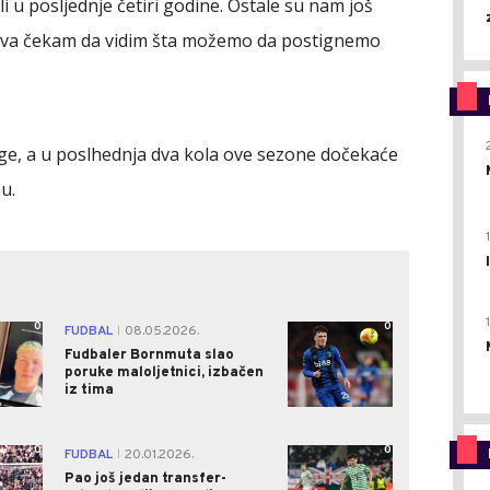
 u posljednje četiri godine. Ostale su nam još
jedva čekam da vidim šta možemo da postignemo
lige, a u poslhednja dva kola ove sezone dočekaće
u.
0
0
FUDBAL
08.05.2026.
|
Fudbaler Bornmuta slao
poruke maloljetnici, izbačen
iz tima
0
0
FUDBAL
20.01.2026.
|
Pao još jedan transfer-