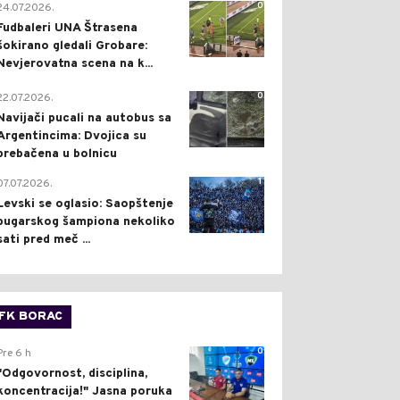
0
24.07.2026.
Fudbaleri UNA Štrasena
šokirano gledali Grobare:
Nevjerovatna scena na k...
0
22.07.2026.
Navijači pucali na autobus sa
Argentincima: Dvojica su
prebačena u bolnicu
1
07.07.2026.
Levski se oglasio: Saopštenje
bugarskog šampiona nekoliko
sati pred meč ...
FK BORAC
0
Pre 6 h
"Odgovornost, disciplina,
koncentracija!" Jasna poruka