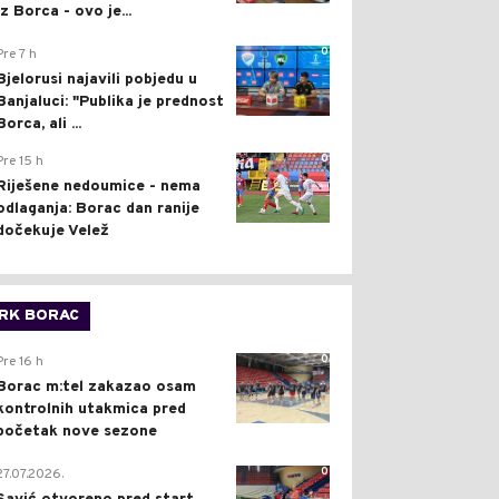
iz Borca - ovo je...
0
Pre 7 h
Bjelorusi najavili pobjedu u
Banjaluci: "Publika je prednost
Borca, ali ...
0
Pre 15 h
Riješene nedoumice - nema
odlaganja: Borac dan ranije
dočekuje Velež
RK BORAC
0
Pre 16 h
Borac m:tel zakazao osam
kontrolnih utakmica pred
početak nove sezone
0
27.07.2026.