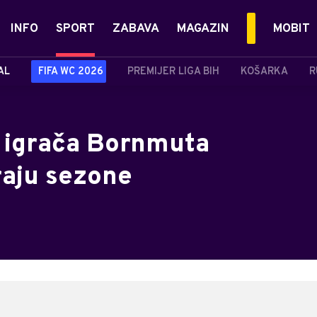
INFO
SPORT
ZABAVA
MAGAZIN
MOBIT
AL
FIFA WC 2026
PREMIJER LIGA BIH
KOŠARKA
R
h igrača Bornmuta
raju sezone