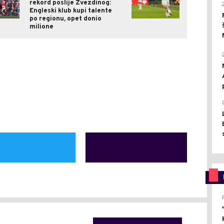
rekord poslije Zvezdinog:
Engleski klub kupi talente
po regionu, opet donio
milione