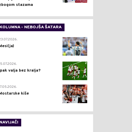
zbogom stazama
KOLUMNA - NEBOJŠA ŠATARA
0
23.07.2026.
Mesi(ja)
2
15.07.2026.
Ipak valja bez kralja?
0
17.05.2026.
Mostarske kiše
NAVIJAČI