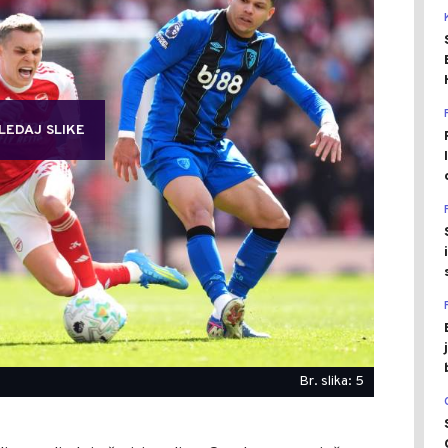
LEDAJ SLIKE
Br. slika: 5