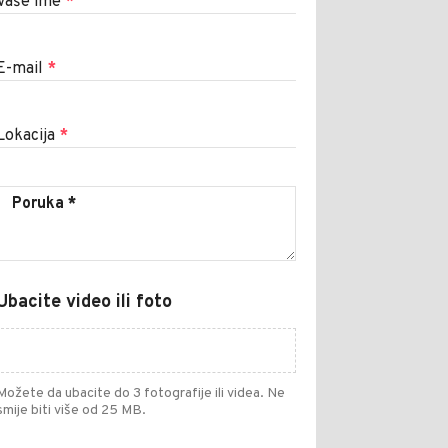
Vaše ime
*
E-mail
*
Lokacija
*
Ubacite video ili foto
Možete da ubacite do 3 fotografije ili videa. Ne
smije biti više od 25 MB.