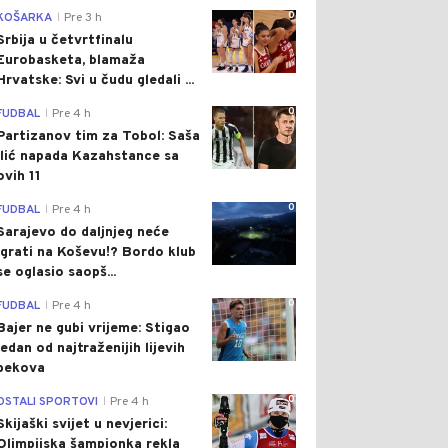
0
KOŠARKA
Pre 3 h
|
Srbija u četvrtfinalu
Eurobasketa, blamaža
Hrvatske: Svi u čudu gledali ...
0
FUDBAL
Pre 4 h
|
Partizanov tim za Tobol: Saša
Ilić napada Kazahstance sa
ovih 11
0
FUDBAL
Pre 4 h
|
Sarajevo do daljnjeg neće
igrati na Koševu!? Bordo klub
se oglasio saopš...
0
FUDBAL
Pre 4 h
|
Bajer ne gubi vrijeme: Stigao
jedan od najtraženijih lijevih
bekova
0
OSTALI SPORTOVI
Pre 4 h
|
Skijaški svijet u nevjerici:
Olimpijska šampionka rekla