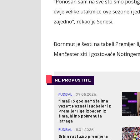
"Ponosan sam na sve što smo postigli
dvije velike utakmice ove sezone i 
zajedno", rekao je Senesi.
Bornmut je šesti na tabeli Premijer 
Mančester siti i gostovaće Notingem
NE PROPUSTITE
FUDBAL
09.05.2026.
|
"Imaš 15 godina? Šta ima
veze": Poznati fudbaler iz
Premijer lige izbačen iz
tima, hitno pokrenuta
istraga
FUDBAL
11.04.2026.
|
Srbin rastužio premijera