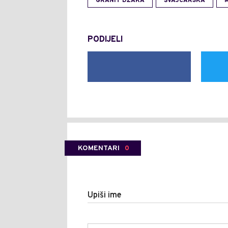
GRANIT DŽAKA
ŠVAJCARSKA
PODIJELI
KOMENTARI
0
Upiši ime