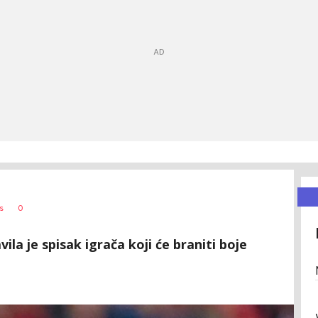
0
s
ila je spisak igrača koji će braniti boje