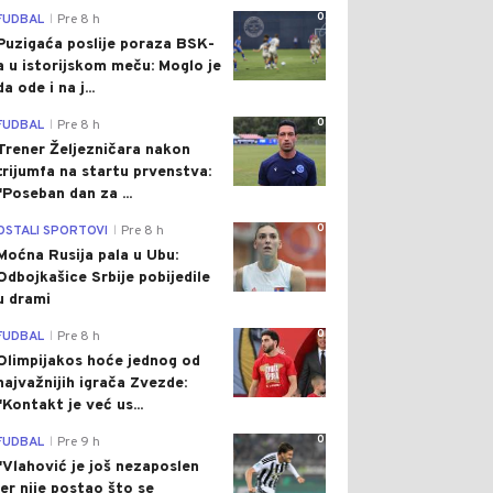
0
FUDBAL
Pre 8 h
|
Puzigaća poslije poraza BSK-
a u istorijskom meču: Moglo je
da ode i na j...
0
FUDBAL
Pre 8 h
|
Trener Željezničara nakon
trijumfa na startu prvenstva:
"Poseban dan za ...
0
OSTALI SPORTOVI
Pre 8 h
|
Moćna Rusija pala u Ubu:
Odbojkašice Srbije pobijedile
u drami
0
FUDBAL
Pre 8 h
|
Olimpijakos hoće jednog od
najvažnijih igrača Zvezde:
"Kontakt je već us...
0
FUDBAL
Pre 9 h
|
"Vlahović je još nezaposlen
jer nije postao što se