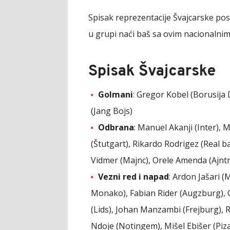
Spisak reprezentacije Švajcarske pos
u grupi naći baš sa ovim nacionalni
Spisak Švajcarske
Golmani
: Gregor Kobel (Borusija
(Jang Bojs)
Odbrana
: Manuel Akanji (Inter),
(Štutgart), Rikardo Rodrigez (Real b
Vidmer (Majnc), Orele Amenda (Ajntra
Vezni red i napad
: Ardon Jašari (
Monako), Fabian Rider (Augzburg), 
(Lids), Johan Manzambi (Frejburg), Ru
Ndoje (Notingem), Mišel Ebišer (Piza