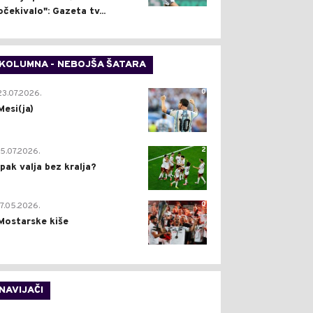
očekivalo": Gazeta tv...
KOLUMNA - NEBOJŠA ŠATARA
0
23.07.2026.
Mesi(ja)
2
15.07.2026.
Ipak valja bez kralja?
0
17.05.2026.
Mostarske kiše
NAVIJAČI