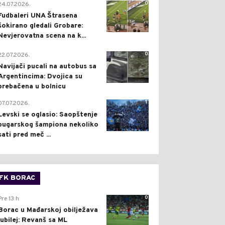
0
24.07.2026.
Fudbaleri UNA Štrasena
šokirano gledali Grobare:
Nevjerovatna scena na k...
0
22.07.2026.
Navijači pucali na autobus sa
Argentincima: Dvojica su
prebačena u bolnicu
1
07.07.2026.
Levski se oglasio: Saopštenje
bugarskog šampiona nekoliko
sati pred meč ...
FK BORAC
0
Pre 13 h
Borac u Mađarskoj obilježava
jubilej: Revanš sa ML