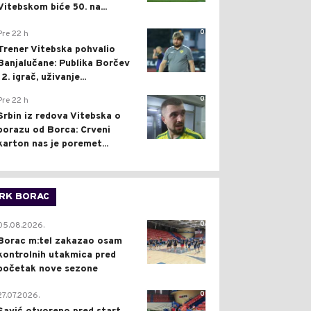
Vitebskom biće 50. na...
0
Pre 22 h
Trener Vitebska pohvalio
Banjalučane: Publika Borčev
12. igrač, uživanje...
0
Pre 22 h
Srbin iz redova Vitebska o
porazu od Borca: Crveni
karton nas je poremet...
RK BORAC
0
05.08.2026.
Borac m:tel zakazao osam
kontrolnih utakmica pred
početak nove sezone
0
27.07.2026.