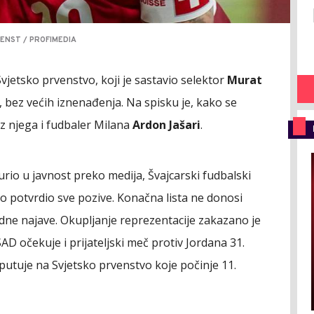
ENST / PROFIMEDIA
vjetsko prvenstvo, koji je sastavio selektor
Murat
, bez većih iznenađenja. Na spisku je, kako se
uz njega i fudbaler Milana
Ardon Jašari
.
curio u javnost preko medija, Švajcarski fudbalski
 potvrdio sve pozive. Konačna lista ne donosi
ne najave. Okupljanje reprezentacije zakazano je
SAD očekuje i prijateljski meč protiv Jordana 31.
utuje na Svjetsko prvenstvo koje počinje 11.