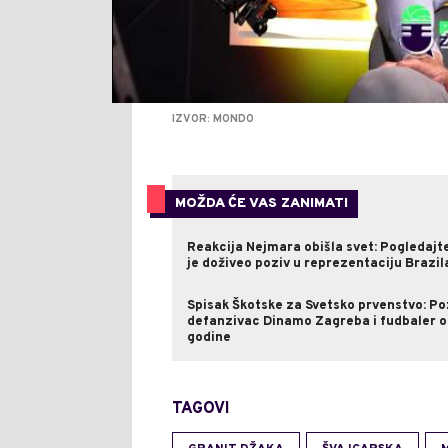
IZVOR: MONDO
MOŽDA ĆE VAS ZANIMATI
Reakcija Nejmara obišla svet: Pogledajt
je doživeo poziv u reprezentaciju Brazil
Spisak Škotske za Svetsko prvenstvo: P
defanzivac Dinamo Zagreba i fudbaler 
godine
TAGOVI