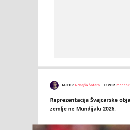
AUTOR
Nebojša Šatara
IZVOR
mondo.r
Reprezentacija Švajcarske objav
zemlje ne Mundijalu 2026.