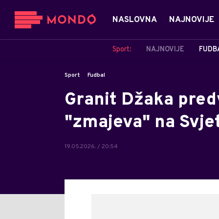
NASLOVNA
NAJNOVIJE
Sport:
NAJNOVIJE
FUDB
Sport
Fudbal
Granit Džaka pred
"zmajeva" na Svj
19.05.2026. / 20:54