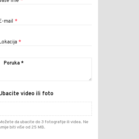
Vaše ime
*
E-mail
*
Lokacija
*
Ubacite video ili foto
Možete da ubacite do 3 fotografije ili videa. Ne
smije biti više od 25 MB.