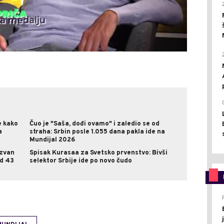
e kako
Čuo je "Saša, dođi ovamo" i zaledio se od
a
straha: Srbin posle 1.055 dana pakla ide na
Mundijal 2026
ozvan
Spisak Kurasaa za Svetsko prvenstvo: Bivši
od 43
selektor Srbije ide po novo čudo