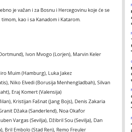
ebno je važan i za Bosnu i Hercegovinu koje će se
m timom, kao i sa Kanadom i Katarom.
 Dortmund), Ivon Mvogo (Lorjen), Marvin Keler
 Miro Muim (Hamburg), Luka Jakez
atis), Niko Elvedi (Borusija Menhengladbah), Silvan
ht), Eraj Komert (Valensija)
Milan), Kristijan Fašnat (Jang Bojs), Denis Zakaria
Granit Džaka (Sanderlend), Noa Okafor
ben Vargas (Sevilja), Džibril Sou (Sevilja), Dan
), Bril Embolo (Stad Ren), Remo Freuler