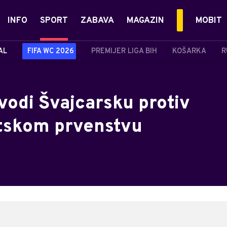
INFO
SPORT
ZABAVA
MAGAZIN
MOBIT
AL
FIFA WC 2026
PREMIJER LIGA BIH
KOŠARKA
R
vodi Švajcarsku protiv
etskom prvenstvu