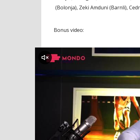
(Bolonja), Zeki Amduni (Barnli), Cedr
Bonus video:
klikni za zvuk