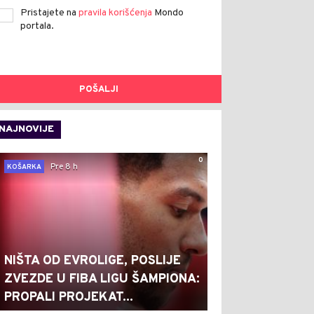
Pristajete na
pravila korišćenja
Mondo
portala.
POŠALJI
NAJNOVIJE
0
Pre 8 h
KOŠARKA
NIŠTA OD EVROLIGE, POSLIJE
ZVEZDE U FIBA LIGU ŠAMPIONA:
PROPALI PROJEKAT...