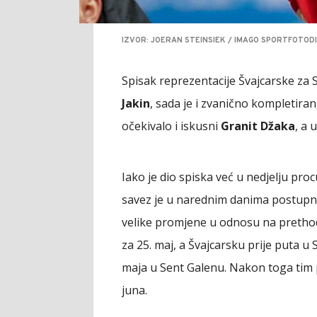
IZVOR: JOERAN STEINSIEK / IMAGO SPORTFOTODI
Spisak reprezentacije Švajcarske za S
Jakin
, sada je i zvanično kompletiran
očekivalo i iskusni
Granit Džaka
, a 
Iako je dio spiska već u nedjelju pro
savez je u narednim danima postupno
velike promjene u odnosu na prethod
za 25. maj, a Švajcarsku prije puta u 
maja u Sent Galenu. Nakon toga tim p
juna.