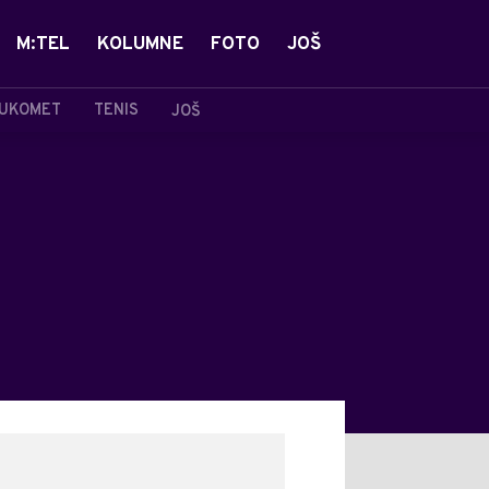
M:TEL
KOLUMNE
FOTO
JOŠ
UKOMET
TENIS
JOŠ