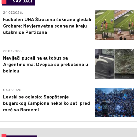
NAVIJAČI
0
24.07.2026.
Fudbaleri UNA Štrasena šokirano gledali
Grobare: Nevjerovatna scena na kraju
utakmice Partizana
0
22.07.2026.
Navijači pucali na autobus sa
Argentincima: Dvojica su prebačena u
bolnicu
1
07.07.2026.
Levski se oglasio: Saopštenje
bugarskog šampiona nekoliko sati pred
meč sa Borcem!