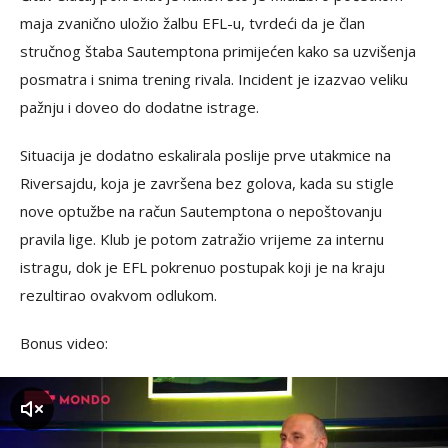
maja zvanično uložio žalbu EFL-u, tvrdeći da je član
stručnog štaba Sautemptona primijećen kako sa uzvišenja
posmatra i snima trening rivala. Incident je izazvao veliku
pažnju i doveo do dodatne istrage.
Situacija je dodatno eskalirala poslije prve utakmice na
Riversajdu, koja je završena bez golova, kada su stigle
nove optužbe na račun Sautemptona o nepoštovanju
pravila lige. Klub je potom zatražio vrijeme za internu
istragu, dok je EFL pokrenuo postupak koji je na kraju
rezultirao ovakvom odlukom.
Bonus video:
zvuk