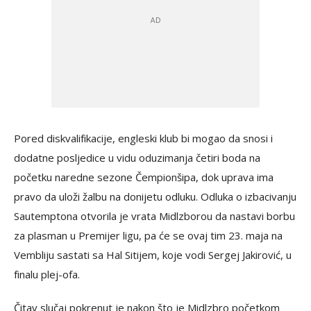
Pored diskvalifikacije, engleski klub bi mogao da snosi i
dodatne posljedice u vidu oduzimanja četiri boda na
početku naredne sezone Čempionšipa, dok uprava ima
pravo da uloži žalbu na donijetu odluku. Odluka o izbacivanju
Sautemptona otvorila je vrata Midlzborou da nastavi borbu
za plasman u Premijer ligu, pa će se ovaj tim 23. maja na
Vembliju sastati sa Hal Sitijem, koje vodi Sergej Jakirović, u
finalu plej-ofa.
Čitav slučaj pokrenut je nakon što je Midlzbro početkom