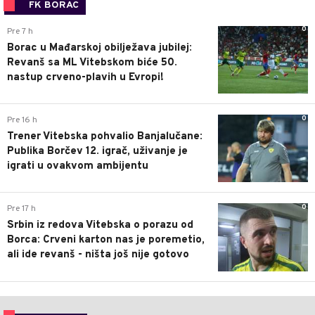
FK BORAC
0
Pre 7 h
Borac u Mađarskoj obilježava jubilej:
Revanš sa ML Vitebskom biće 50.
nastup crveno-plavih u Evropi!
0
Pre 16 h
Trener Vitebska pohvalio Banjalučane:
Publika Borčev 12. igrač, uživanje je
igrati u ovakvom ambijentu
0
Pre 17 h
Srbin iz redova Vitebska o porazu od
Borca: Crveni karton nas je poremetio,
ali ide revanš - ništa još nije gotovo