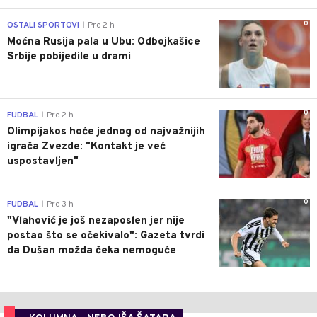
0
OSTALI SPORTOVI
Pre 2 h
|
Moćna Rusija pala u Ubu: Odbojkašice
Srbije pobijedile u drami
0
FUDBAL
Pre 2 h
|
Olimpijakos hoće jednog od najvažnijih
igrača Zvezde: "Kontakt je već
uspostavljen"
0
FUDBAL
Pre 3 h
|
"Vlahović je još nezaposlen jer nije
postao što se očekivalo": Gazeta tvrdi
da Dušan možda čeka nemoguće