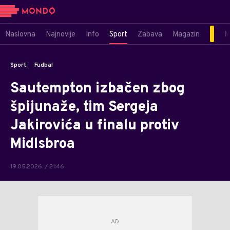
Naslovna
Najnovije
Info
Sport
Zabava
Magazin
M
Sport
Fudbal
Sautempton izbačen zbog
špijunaže, tim Sergeja
Jakirovića u finalu protiv
Midlsbroa
19.05.2026. / 21:46