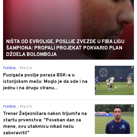
NIŠTA OD EVROLIGE, POSLIJE ZVEZDE U FIBA LIGU
ŠAMPIONA: PROPALI PROJEKAT POKVARIO PLAN
DŽOELA BOLOMBOJA
0
FUDBAL
Pre 2 h
|
Puzigaća poslije poraza BSK-a u
istorijskom meču: Moglo je da ode i na
jednu i na drugu stranu...
0
FUDBAL
Pre 2 h
|
Trener Željezničara nakon trijumfa na
startu prvenstva: "Poseban dan za
mene, ovu utakmicu nikad neću
zaboraviti!"