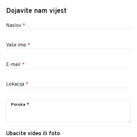
Dojavite nam vijest
Naslov
*
Vaše ime
*
E-mail
*
Lokacija
*
Ubacite video ili foto