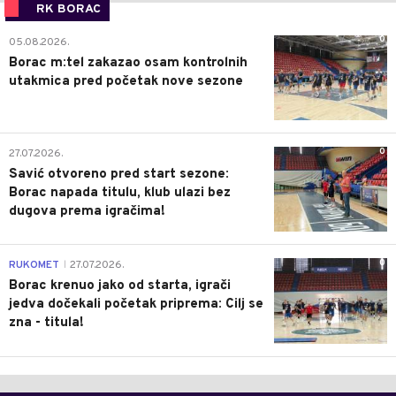
RK BORAC
0
05.08.2026.
Borac m:tel zakazao osam kontrolnih
utakmica pred početak nove sezone
0
27.07.2026.
Savić otvoreno pred start sezone:
Borac napada titulu, klub ulazi bez
dugova prema igračima!
0
RUKOMET
27.07.2026.
|
Borac krenuo jako od starta, igrači
jedva dočekali početak priprema: Cilj se
zna - titula!