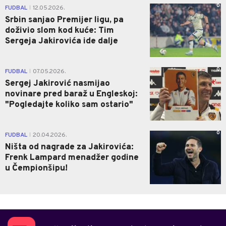
0
FUDBAL
12.05.2026.
|
Srbin sanjao Premijer ligu, pa
doživio slom kod kuće: Tim
Sergeja Jakirovića ide dalje
0
FUDBAL
07.05.2026.
|
Sergej Jakirović nasmijao
novinare pred baraž u Engleskoj:
"Pogledajte koliko sam ostario"
0
FUDBAL
20.04.2026.
|
Ništa od nagrade za Jakirovića:
Frenk Lampard menadžer godine
u Čempionšipu!