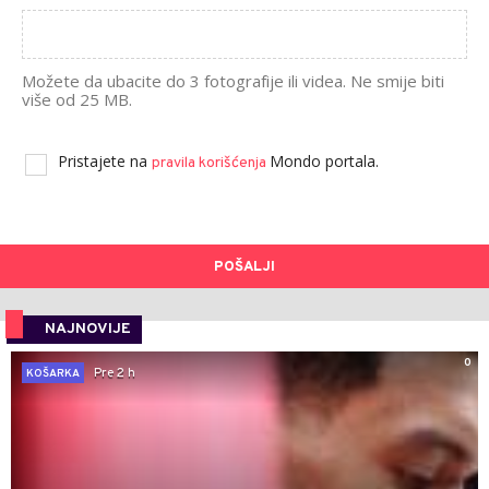
Možete da ubacite do 3 fotografije ili videa. Ne smije biti
više od 25 MB.
Pristajete na
Mondo portala.
pravila korišćenja
POŠALJI
NAJNOVIJE
0
Pre 2 h
KOŠARKA