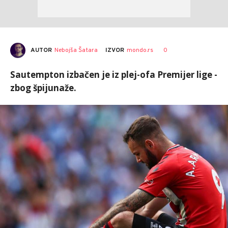
AUTOR
Nebojša Šatara
0
IZVOR
mondo.rs
Sautempton izbačen je iz plej-ofa Premijer lige -
zbog špijunaže.