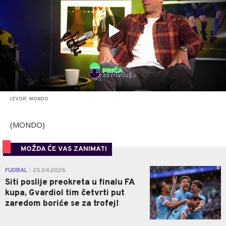
IZVOR: MONDO
(MONDO)
MOŽDA ĆE VAS ZANIMATI
0
FUDBAL
25.04.2026.
|
Siti poslije preokreta u finalu FA
kupa, Gvardiol tim četvrti put
zaredom boriće se za trofej!