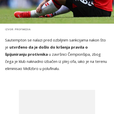
IZVOR: PROFIMEDIA
Sautempton se nalazi pred ozbiljnim sankcijama nakon što
je
utvrđeno da je došlo do kršenja pravila o
špijuniranju protivnika
u završnici Čempionšipa, zbog
čega je klub naknadno izbačen iz plej-ofa, iako je na terenu
eliminisao Midlzbro u polufinalu.