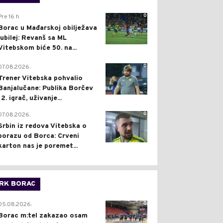
0
Pre 16 h
Borac u Mađarskoj obilježava
jubilej: Revanš sa ML
Vitebskom biće 50. na...
0
07.08.2026.
Trener Vitebska pohvalio
Banjalučane: Publika Borčev
12. igrač, uživanje...
0
07.08.2026.
Srbin iz redova Vitebska o
porazu od Borca: Crveni
karton nas je poremet...
RK BORAC
0
05.08.2026.
Borac m:tel zakazao osam