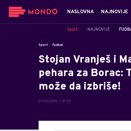
NASLOVNA
NAJNOVIJE
Sport:
NAJNOVIJE
FUDB
Sport
Fudbal
Stojan Vranješ i M
pehara za Borac: T
može da izbriše!
20.05.2026. / 07:55