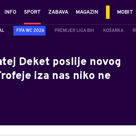
INFO
SPORT
ZABAVA
MAGAZIN
MOBIT
AL
FIFA WC 2026
PREMIJER LIGA BIH
KOŠARKA
R
atej Deket poslije novog
rofeje iza nas niko ne