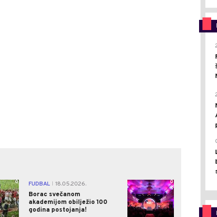
0
0
FUDBAL
18.05.2026.
|
Borac svečanom
akademijom obilježio 100
godina postojanja!