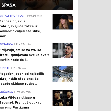
SPASA
0
OSTALI SPORTOVI
Pre 26 min
|
Badosa objavila
zabrinjavajuće fotke iz
bolnice: "Vidjeli ste slike,
mor...
0
KOŠARKA
Pre 28 min
|
"Prijavljujem se za WNBA
draft, ispunjavam sve uslove":
Turčin hoće da i...
0
FUDBAL
Pre 32 min
|
Pogođen jedan od najboljih
ukrajinskih stadiona: Sa
fasade skidano rusko...
0
KOŠARKA
Pre 35 min
|
Luka Vildoza stigao u
Beograd: Prvi put obukao
opremu Partizana