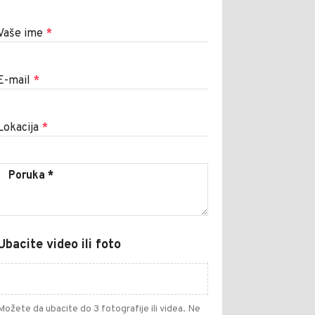
Vaše ime
*
E-mail
*
Lokacija
*
Ubacite video ili foto
Možete da ubacite do 3 fotografije ili videa. Ne