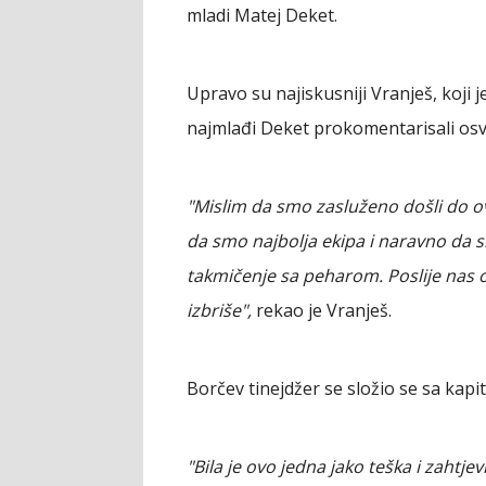
mladi Matej Deket.
Upravo su najiskusniji Vranješ, koji
najmlađi Deket prokomentarisali osv
"Mislim da smo zasluženo došli do ov
da smo najbolja ekipa i naravno da s
takmičenje sa peharom. Poslije nas ost
izbriše",
rekao je Vranješ.
Borčev tinejdžer se složio se sa kapit
"Bila je ovo jedna jako teška i zahtje