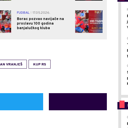
3
1
FUDBAL
17.05.2026.
|
Borac pozvao navijače na
proslavu 100 godina
banjalučkog kluba
AN VRANJEŠ
KUP RS