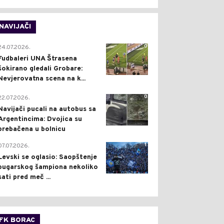
NAVIJAČI
0
24.07.2026.
Fudbaleri UNA Štrasena
šokirano gledali Grobare:
Nevjerovatna scena na k...
0
22.07.2026.
Navijači pucali na autobus sa
Argentincima: Dvojica su
prebačena u bolnicu
1
07.07.2026.
Levski se oglasio: Saopštenje
bugarskog šampiona nekoliko
sati pred meč ...
FK BORAC