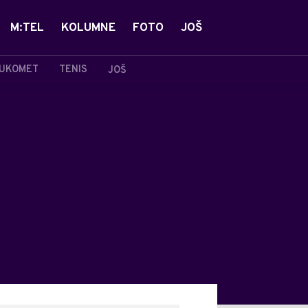
M:TEL
KOLUMNE
FOTO
JOŠ
UKOMET
TENIS
JOŠ