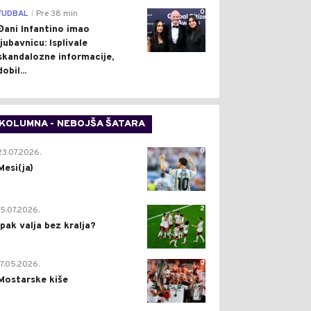
0
FUDBAL
Pre 38 min
|
Đani Infantino imao
ljubavnicu: Isplivale
skandalozne informacije,
dobil...
KOLUMNA - NEBOJŠA ŠATARA
0
23.07.2026.
Mesi(ja)
2
15.07.2026.
Ipak valja bez kralja?
0
17.05.2026.
Mostarske kiše