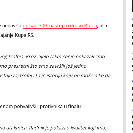
 je nedavno
upisao 300. nastup u dresu Borca
, ali i
ajanje Kupa RS.
og trofeja. Kroz cijelo takmičenje pokazali smo
mo presretni što smo završili još jedno
aje taj trofej i to je istorija koju ne može niko da
enom pohvalivši i protivnika u finalu.
vna utakmica. Radnik je pokazao kvalitet koji ima,