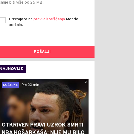
smije biti više od 25 MB.
Pristajete na
pravila korišćenja
Mondo
portala.
POŠALJI
NAJNOVIJE
0
Pre 23 min
KOŠARKA
OTKRIVEN PRAVI UZROK SMRTI
NBA KOŠARKAŠA: NIJE MU BILO