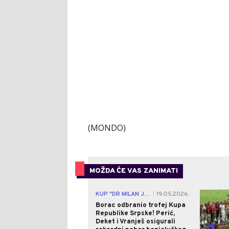
(MONDO)
MOŽDA ĆE VAS ZANIMATI
KUP "DR MILAN JELIĆ"
19.05.2026.
|
Borac odbranio trofej Kupa
Republike Srpske! Perić,
Deket i Vranješ osigurali