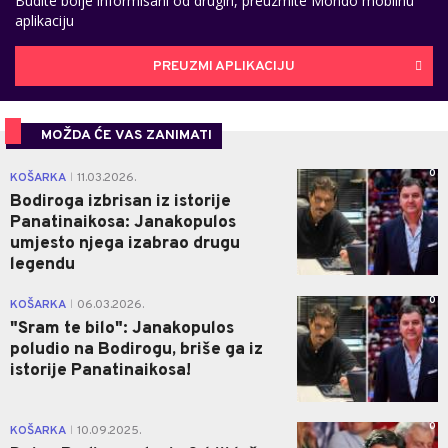
Budite bolje informisani od drugih, preuzmite Mondo mobilnu
aplikaciju
PREUZMI APLIKACIJU
MOŽDA ĆE VAS ZANIMATI
0
KOŠARKA
11.03.2026.
|
Bodiroga izbrisan iz istorije
Panatinaikosa: Janakopulos
umjesto njega izabrao drugu
legendu
0
KOŠARKA
06.03.2026.
|
"Sram te bilo": Janakopulos
poludio na Bodirogu, briše ga iz
istorije Panatinaikosa!
0
KOŠARKA
10.09.2025.
|