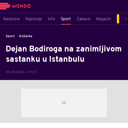
Naslovna
Najnovije
Info
Sport
Zabava
Magazin
M
Sport
Košarka
Dejan Bodiroga na zanimljivom
sastanku u Istanbulu
20.05.2026. / 07:37