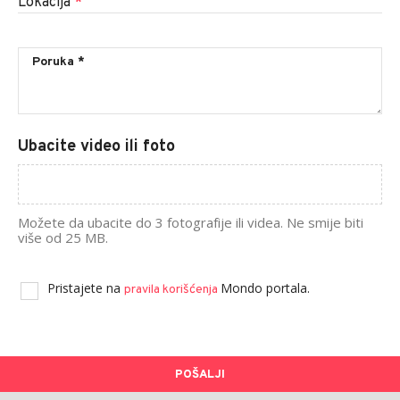
Lokacija
*
Ubacite video ili foto
Možete da ubacite do 3 fotografije ili videa. Ne smije biti
više od 25 MB.
Pristajete na
Mondo portala.
pravila korišćenja
POŠALJI