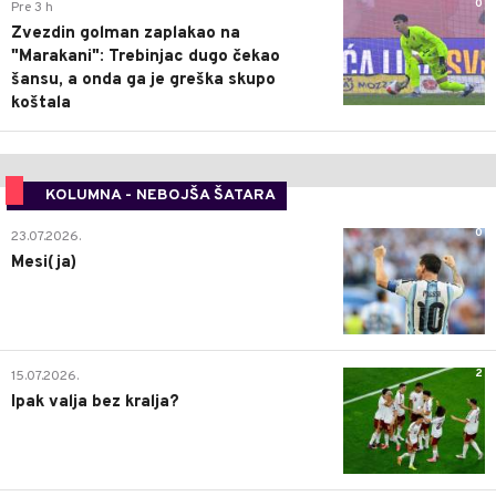
0
Pre 3 h
Zvezdin golman zaplakao na
"Marakani": Trebinjac dugo čekao
šansu, a onda ga je greška skupo
koštala
KOLUMNA - NEBOJŠA ŠATARA
0
23.07.2026.
Mesi(ja)
2
15.07.2026.
Ipak valja bez kralja?