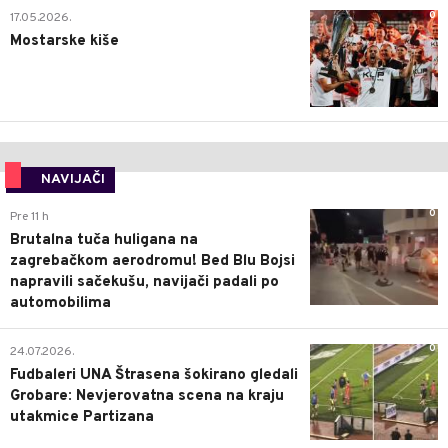
0
17.05.2026.
Mostarske kiše
NAVIJAČI
0
Pre 11 h
Brutalna tuča huligana na
zagrebačkom aerodromu! Bed Blu Bojsi
napravili sačekušu, navijači padali po
automobilima
0
24.07.2026.
Fudbaleri UNA Štrasena šokirano gledali
Grobare: Nevjerovatna scena na kraju
utakmice Partizana