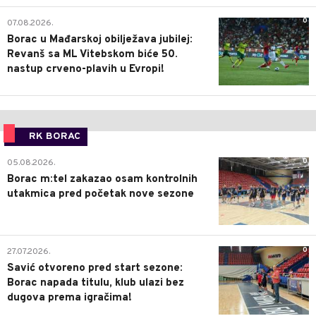
0
07.08.2026.
Borac u Mađarskoj obilježava jubilej:
Revanš sa ML Vitebskom biće 50.
nastup crveno-plavih u Evropi!
RK BORAC
0
05.08.2026.
Borac m:tel zakazao osam kontrolnih
utakmica pred početak nove sezone
0
27.07.2026.
Savić otvoreno pred start sezone:
Borac napada titulu, klub ulazi bez
dugova prema igračima!