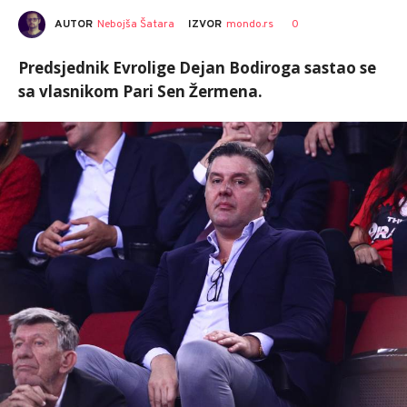
AUTOR
Nebojša Šatara
0
IZVOR
mondo.rs
Predsjednik Evrolige Dejan Bodiroga sastao se
sa vlasnikom Pari Sen Žermena.