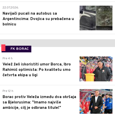
0
22.07.2026.
Navijači pucali na autobus sa
Argentincima: Dvojica su prebačena u
bolnicu
FK BORAC
0
Pre 4 h
Velež želi iskoristiti umor Borca, Ibro
Rahimić optimista: Po kvalitetu smo
četvrta ekipa u ligi
0
Pre 12 h
Borac protiv Veleža između dva okršaja
sa Bjelorusima: "Imamo najviše
ambicije, cilj je odbrana titule!"