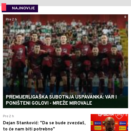
NAJNOVIJE
0
Pre 2 h
PREMIJERLIGAŠKA SUBOTNJA USPAVANKA: VAR I
PONIŠTENI GOLOVI - MREŽE MIROVALE
0
Pre 2 h
Dejan Stanković: "Da se bude zvezdaš,
to će nam biti potrebno"