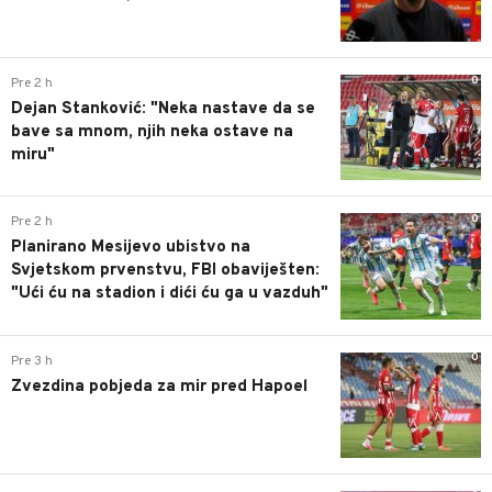
0
Pre 2 h
Dejan Stanković: "Neka nastave da se
bave sa mnom, njih neka ostave na
miru"
0
Pre 2 h
Planirano Mesijevo ubistvo na
Svjetskom prvenstvu, FBI obaviješten:
"Ući ću na stadion i dići ću ga u vazduh"
0
Pre 3 h
Zvezdina pobjeda za mir pred Hapoel