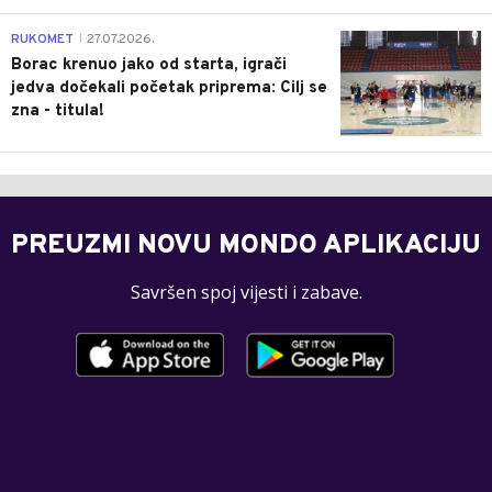
0
RUKOMET
27.07.2026.
|
Borac krenuo jako od starta, igrači
jedva dočekali početak priprema: Cilj se
zna - titula!
PREUZMI NOVU MONDO APLIKACIJU
Savršen spoj vijesti i zabave.