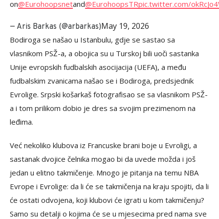
on
@Eurohoopsnet
and
@EurohoopsTR
pic.twitter.com/okRcJo
May 19, 2026
— Aris Barkas (@arbarkas)
Bodiroga se našao u Istanbulu, gdje se sastao sa
vlasnikom PSŽ-a, a obojica su u Turskoj bili uoči sastanka
Unije evropskih fudbalskih asocijacija (UEFA), a među
fudbalskim zvanicama našao se i Bodiroga, predsjednik
Evrolige. Srpski košarkaš fotografisao se sa vlasnikom PSŽ-
a i tom prilikom dobio je dres sa svojim prezimenom na
leđima.
Već nekoliko klubova iz Francuske brani boje u Evroligi, a
sastanak dvojice čelnika mogao bi da uvede možda i još
jedan u elitno takmičenje. Mnogo je pitanja na temu NBA
Evrope i Evrolige: da li će se takmičenja na kraju spojiti, da li
će ostati odvojena, koji klubovi će igrati u kom takmičenju?
Samo su detalji o kojima će se u mjesecima pred nama sve