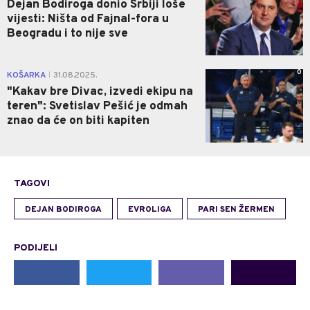
Dejan Bodiroga donio Srbiji loše
vijesti: Ništa od Fajnal-fora u
Beogradu i to nije sve
0
KOŠARKA
31.08.2025.
|
"Kakav bre Divac, izvedi ekipu na
teren": Svetislav Pešić je odmah
znao da će on biti kapiten
TAGOVI
DEJAN BODIROGA
EVROLIGA
PARI SEN ŽERMEN
PODIJELI