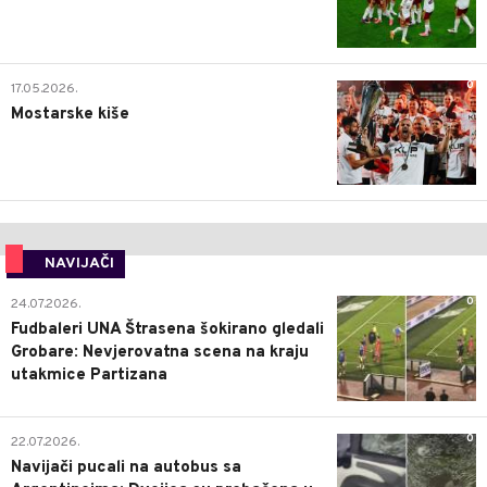
0
17.05.2026.
Mostarske kiše
NAVIJAČI
0
24.07.2026.
Fudbaleri UNA Štrasena šokirano gledali
Grobare: Nevjerovatna scena na kraju
utakmice Partizana
0
22.07.2026.
Navijači pucali na autobus sa