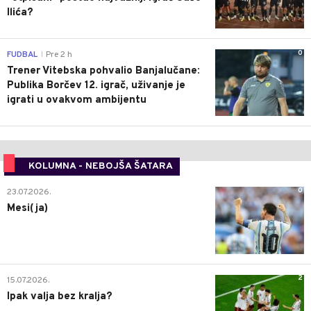
Ilića?
0
FUDBAL
Pre 2 h
|
Trener Vitebska pohvalio Banjalučane:
Publika Borčev 12. igrač, uživanje je
igrati u ovakvom ambijentu
KOLUMNA - NEBOJŠA ŠATARA
0
23.07.2026.
Mesi(ja)
2
15.07.2026.
Ipak valja bez kralja?