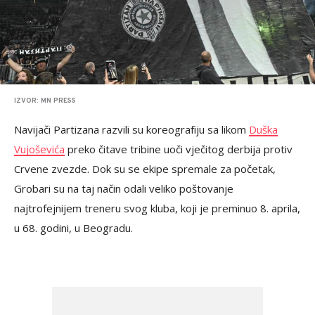
IZVOR: MN PRESS
Navijači Partizana razvili su koreografiju sa likom
Duška
Vujoševića
preko čitave tribine uoči vječitog derbija protiv
Crvene zvezde. Dok su se ekipe spremale za početak,
Grobari su na taj način odali veliko poštovanje
najtrofejnijem treneru svog kluba, koji je preminuo 8. aprila,
u 68. godini, u Beogradu.