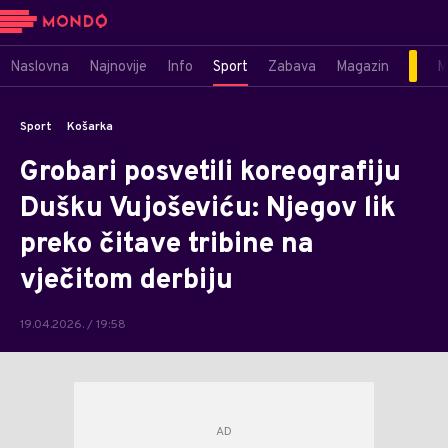
Naslovna
Najnovije
Info
Sport
Zabava
Magazin
M
Sport
Košarka
Grobari posvetili koreografiju
Dušku Vujoševiću: Njegov lik
preko čitave tribine na
vječitom derbiju
19.04.2026. / 19:58