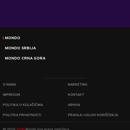
MONDO
MONDO SRBIJA
MONDO CRNA GORA
O NAMA
MARKETING
IMPRESUM
KONTAKT
POLITIKA O KOLAČIĆIMA
ARHIVA
POLITIKA PRIVATNOSTI
PRAVILA I USLOVI KORIŠĆENJA
m:tel
©
2026
Mondo
Sva prava zadržana.