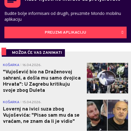
Budite bolje informisani od drugih, preuzmite Mondo mobilnu
aplikaciju
PREUZMI APLIKACIJU
MOŽDA ĆE VAS ZANIMATI
0
KOŠARKA
16.04.2026.
|
"Vujošević bio na Draženovoj
sahrani, a došla mu samo dvojica
Hrvata": U Zagrebu kritikuju
svoje zbog Duleta
0
KOŠARKA
15.04.2026.
|
Lovernj na ivici suza zbog
Vujoševića: "Pisao sam mu da se
vraćam, ne znam da li je vidio"