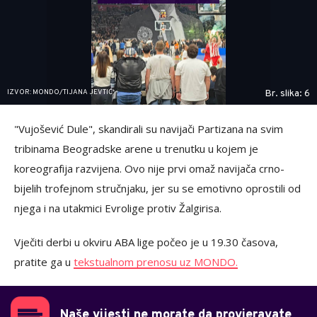
IZVOR: MONDO/TIJANA JEVTIĆ
Br. slika: 6
"Vujošević Dule", skandirali su navijači Partizana na svim
tribinama Beogradske arene u trenutku u kojem je
koreografija razvijena. Ovo nije prvi omaž navijača crno-
bijelih trofejnom stručnjaku, jer su se emotivno oprostili od
njega i na utakmici Evrolige protiv Žalgirisa.
Vječiti derbi u okviru ABA lige počeo je u 19.30 časova,
pratite ga u
tekstualnom prenosu uz MONDO.
Naše vijesti ne morate da provjeravate