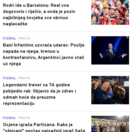
Rodri ide u Barselonu: Real sve
dogovorio i riješio, a onda je poziv
najbitnijeg čovjeka sve obrnuo
naglavačke
0
FUDBAL
Pre 1 h
|
Đani Infantino uzvraća udarac: Poslije
napada na njega, krenuo u
kontraofanzivu, Argentinci javno stali
uz njega
0
FUDBAL
Pre 1 h
|
Legendarni trener sa 74 godine
pobijedio rak: Objavio da je zdrav i
odmah hoće da preuzme
reprezentaciju
0
FUDBAL
Pre 1 h
|
Ocjene igrača Partizana: Kako je
"otpisani" postao najvažniji igrač Saše