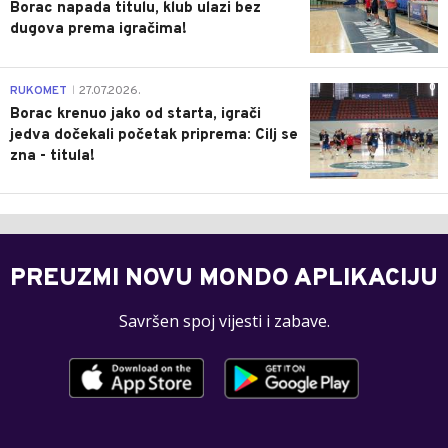
Borac napada titulu, klub ulazi bez
dugova prema igračima!
0
RUKOMET
27.07.2026.
|
Borac krenuo jako od starta, igrači
jedva dočekali početak priprema: Cilj se
zna - titula!
PREUZMI NOVU MONDO APLIKACIJU
Savršen spoj vijesti i zabave.