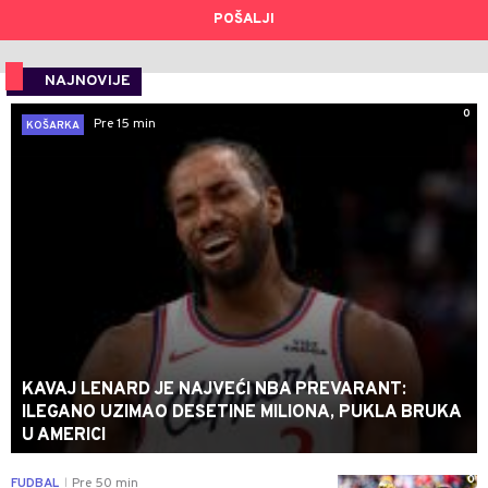
POŠALJI
NAJNOVIJE
0
Pre 15 min
KOŠARKA
KAVAJ LENARD JE NAJVEĆI NBA PREVARANT:
ILEGANO UZIMAO DESETINE MILIONA, PUKLA BRUKA
U AMERICI
0
FUDBAL
Pre 50 min
|