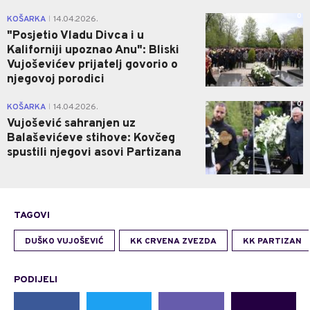
0
KOŠARKA
14.04.2026.
|
"Posjetio Vladu Divca i u
Kaliforniji upoznao Anu": Bliski
Vujoševićev prijatelj govorio o
njegovoj porodici
0
KOŠARKA
14.04.2026.
|
Vujošević sahranjen uz
Balaševićeve stihove: Kovčeg
spustili njegovi asovi Partizana
TAGOVI
DUŠKO VUJOŠEVIĆ
KK CRVENA ZVEZDA
KK PARTIZAN
PODIJELI