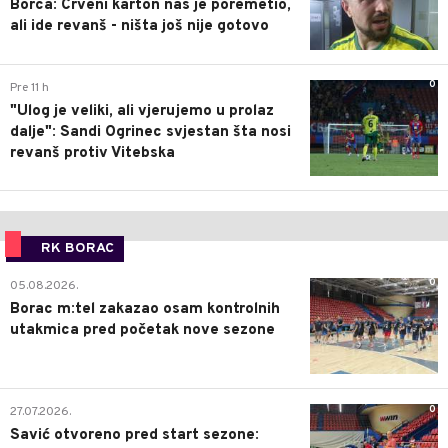
Borca: Crveni karton nas je poremetio,
ali ide revanš - ništa još nije gotovo
0
Pre 11 h
"Ulog je veliki, ali vjerujemo u prolaz
dalje": Sandi Ogrinec svjestan šta nosi
revanš protiv Vitebska
RK BORAC
0
05.08.2026.
Borac m:tel zakazao osam kontrolnih
utakmica pred početak nove sezone
0
27.07.2026.
Savić otvoreno pred start sezone: