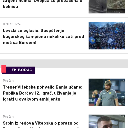
Argentincima: Dvojica su prebačena u
bolnicu
1
07.07.2026.
Levski se oglasio: Saopštenje
bugarskog šampiona nekoliko sati pred
meč sa Borcem!
FK BORAC
0
Pre 2 h
Trener Vitebska pohvalio Banjalučane:
Publika Borčev 12. igrač, uživanje je
igrati u ovakvom ambijentu
0
Pre 2 h
Srbin iz redova Vitebska o porazu od