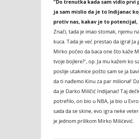
"Do trenutka kada sam vidio prvi p
ja sam mislio da je to Indijanac 
protiv nas, kakav je to potencijal, 
Znači, tada je imao stomak, njemu na
kuca. Tada je već prestao da igra! Ja 
Mirko počeo da baca one što kaže Mut
tvoje bojlere?', op. Ja mu kažem ko s
poslije utakmice pošto sam se ja bav
da ti nađemo Kinu za par miliona!' Da
da je Darko Miličić Indijanac! Taj dečk
potrefilo, on bio u NBA, ja bio u Evr
sada da se skine, evo igra neke vete
je jednom prilikom Mirko Milićević.