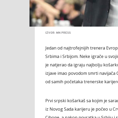
IZVOR: MN PRESS
Jedan od najtrofejnijih trenera Evro
Srbima i Srbijom. Neke igrače u svoj
je natjerao da igraju najbolju košark
izjave imao povodom smrti navijača 
od samih početaka trenerske karijer
Prvi srpski košarkaš sa kojim je sara
iz Novog Sada karijeru je počeo u Cr
Cibone, a nakon povratka u Srbiju i 