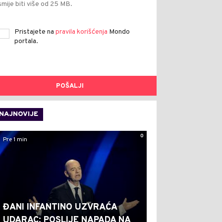
smije biti više od 25 MB.
Pristajete na
pravila korišćenja
Mondo
portala.
POŠALJI
NAJNOVIJE
0
Pre 1 min
ĐANI INFANTINO UZVRAĆA
UDARAC: POSLIJE NAPADA NA