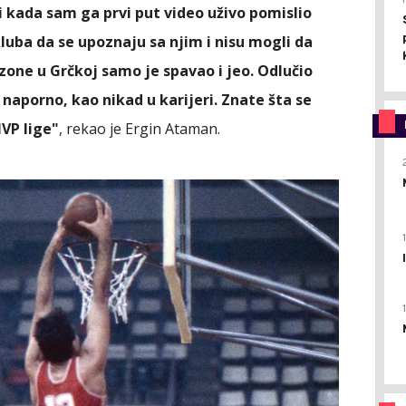
i kada sam ga prvi put video uživo pomislio
 kluba da se upoznaju sa njim i nisu mogli da
ezone u Grčkoj samo je spavao i jeo. Odlučio
naporno, kao nikad u karijeri. Znate šta se
MVP lige"
, rekao je Ergin Ataman.