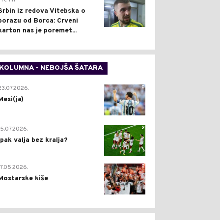
Pre 1 h
Srbin iz redova Vitebska o
porazu od Borca: Crveni
karton nas je poremet...
KOLUMNA - NEBOJŠA ŠATARA
0
23.07.2026.
Mesi(ja)
2
15.07.2026.
Ipak valja bez kralja?
0
17.05.2026.
Mostarske kiše