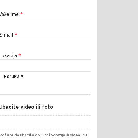
Vaše ime
*
E-mail
*
Lokacija
*
Ubacite video ili foto
Možete da ubacite do 3 fotografije ili videa. Ne