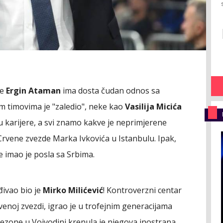
pe
Ergin Ataman
ima dosta čudan odnos sa
im timovima je "zaledio", neke kao
Vasilija Micića
u karijere, a svi znamo kakve je neprimjerene
Crvene zvezde Marka Ivkovića u Istanbulu. Ipak,
e imao je posla sa Srbima.
đivao bio je
Mirko Milićević
! Kontroverzni centar
venoj zvezdi, igrao je u trofejnim generacijama
sezone u Vojvodini krenula je njegova inostrana