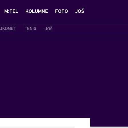
M:TEL
KOLUMNE
FOTO
JOŠ
UKOMET
TENIS
JOŠ