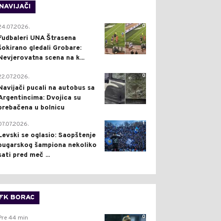
NAVIJAČI
0
24.07.2026.
Fudbaleri UNA Štrasena
šokirano gledali Grobare:
Nevjerovatna scena na k...
0
22.07.2026.
Navijači pucali na autobus sa
Argentincima: Dvojica su
prebačena u bolnicu
1
07.07.2026.
Levski se oglasio: Saopštenje
bugarskog šampiona nekoliko
sati pred meč ...
FK BORAC
0
Pre 44 min