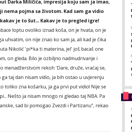
ut Darka Miličića, impresija koju sam ja imao,
koji nema pojma sa životom. Kad sam ga vidio
kakav je to šut... Kakav je to pregled igre!
bace loptu ovoliko iznad koša, on je hvata, on je
ga uhvatim, on nije znao ko sam ja, ali kad je čika
a Nikolić 'pi*ka ti materina, jel' još bacaš one
am, on gleda. Bilo je ozbiljno nadmudrivanje i
io menadžerstvom rekoh 'Dare, druže, vraćaj se,
 ga taj dan nisam vidio, ja bih ostao u uvjerenju
o toliko zna košarku, ja ga prvi put vidio! Nije se
opi... Nešto ja nisam mnogo ni gledao taj NBA. Pa
ranske, sad bi pomogao Zvezdi i Partizanu", rekao