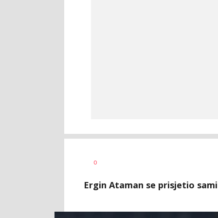
Bojan
AUTOR
0
Jakovljević
Ergin Ataman se prisjetio sami