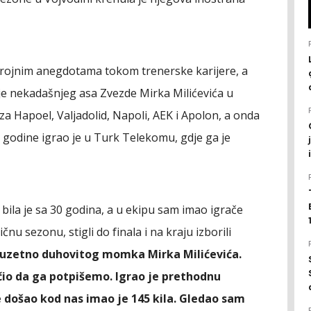
brojnim anegdotama tokom trenerske karijere, a
je nekadašnjeg asa Zvezde Mirka Milićevića u
 Hapoel, Valjadolid, Napoli, AEK i Apolon, a onda
i godine igrao je u Turk Telekomu, gdje ga je
ila je sa 30 godina, a u ekipu sam imao igrače
čnu sezonu, stigli do finala i na kraju izborili
zuzetno duhovitog momka Mirka Milićevića.
učio da ga potpišemo. Igrao je prethodnu
 došao kod nas imao je 145 kila. Gledao sam