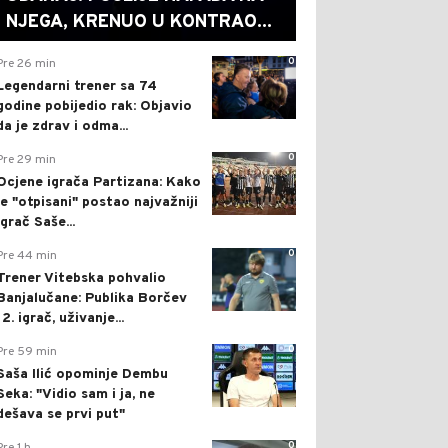
NJEGA, KRENUO U KONTRAO...
0
Pre 26 min
Legendarni trener sa 74
godine pobijedio rak: Objavio
da je zdrav i odma...
0
Pre 29 min
Ocjene igrača Partizana: Kako
je "otpisani" postao najvažniji
igrač Saše...
0
Pre 44 min
Trener Vitebska pohvalio
Banjalučane: Publika Borčev
12. igrač, uživanje...
0
Pre 59 min
Saša Ilić opominje Dembu
Seka: "Vidio sam i ja, ne
dešava se prvi put"
0