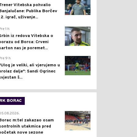
Trener Vitebska pohvalio
Banjalučane: Publika Borčev
12. igrač, uživanje...
0
Pre 1 h
Srbin iz redova Vitebska o
porazu od Borca: Crveni
karton nas je poremet...
0
Pre 9 h
"Ulog je veliki, ali vjerujemo u
prolaz dalje": Sandi Ogrinec
svjestan š...
RK BORAC
0
05.08.2026.
Borac m:tel zakazao osam
kontrolnih utakmica pred
početak nove sezone