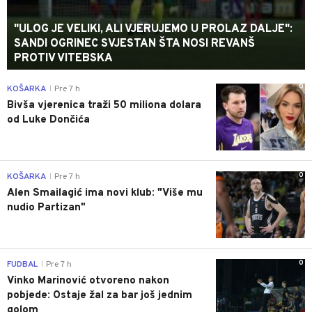
"ULOG JE VELIKI, ALI VJERUJEMO U PROLAZ DALJE":
SANDI OGRINEC SVJESTAN ŠTA NOSI REVANŠ
PROTIV VITEBSKA
0
KOŠARKA
Pre 7 h
|
Bivša vjerenica traži 50 miliona dolara
od Luke Dončića
0
KOŠARKA
Pre 7 h
|
Alen Smailagić ima novi klub: "Više mu
nudio Partizan"
0
FUDBAL
Pre 7 h
|
Vinko Marinović otvoreno nakon
pobjede: Ostaje žal za bar još jednim
golom