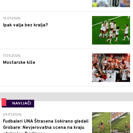
2
15.07.2026.
Ipak valja bez kralja?
0
17.05.2026.
Mostarske kiše
NAVIJAČI
0
24.07.2026.
Fudbaleri UNA Štrasena šokirano gledali
Grobare: Nevjerovatna scena na kraju