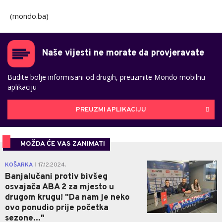
(mondo.ba)
Naše vijesti ne morate da provjeravate
Budite bolje informisani od drugih, preuzmite Mondo mobilnu
aplikaciju
PREUZMI APLIKACIJU
MOŽDA ĆE VAS ZANIMATI
0
KOŠARKA
17.12.2024.
|
Banjalučani protiv bivšeg
osvajača ABA 2 za mjesto u
drugom krugu! "Da nam je neko
ovo ponudio prije početka
sezone..."