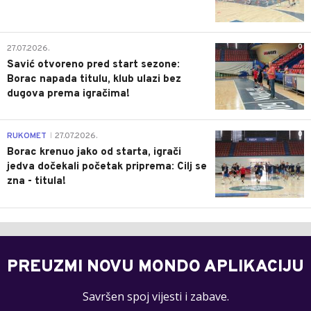
0
27.07.2026.
Savić otvoreno pred start sezone:
Borac napada titulu, klub ulazi bez
dugova prema igračima!
0
RUKOMET
27.07.2026.
|
Borac krenuo jako od starta, igrači
jedva dočekali početak priprema: Cilj se
zna - titula!
PREUZMI NOVU MONDO APLIKACIJU
Savršen spoj vijesti i zabave.