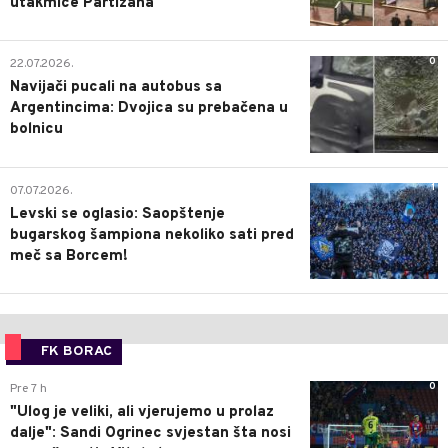
utakmice Partizana
0
22.07.2026.
Navijači pucali na autobus sa
Argentincima: Dvojica su prebačena u
bolnicu
1
07.07.2026.
Levski se oglasio: Saopštenje
bugarskog šampiona nekoliko sati pred
meč sa Borcem!
FK BORAC
0
Pre 7 h
"Ulog je veliki, ali vjerujemo u prolaz
dalje": Sandi Ogrinec svjestan šta nosi