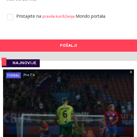
Pristajete na
Mondo portala.
pravila korišćenja
POŠALJI
NAJNOVIJE
0
Pre 7 h
FUDBAL