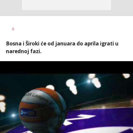
Dragan
AUTOR
0
Šutvić
Bosna i Široki će od januara do aprila igrati u
narednoj fazi.