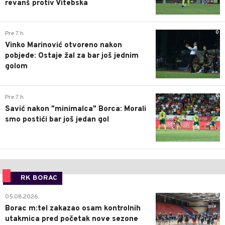
revanš protiv Vitebska
0
Pre 7 h
Vinko Marinović otvoreno nakon
pobjede: Ostaje žal za bar još jednim
golom
0
Pre 7 h
Savić nakon "minimalca" Borca: Morali
smo postići bar još jedan gol
RK BORAC
0
05.08.2026.
Borac m:tel zakazao osam kontrolnih
utakmica pred početak nove sezone