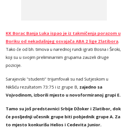
KK Borac Banja Luka ispao je iz takmičenja porazom u
Boriku od nekadašnjeg osvajača ABA 2 lige Zlatibora
.
Tako će od bh. timova u narednoj rundi igrati Bosna i Široki,
koji su u svojim preliminarnim grupama zauzeli druge
pozicije.
Sarajevski "studenti" trijumfovali su nad Sutjeskom u
Nikšiću rezultatom 73:75 i iz grupe B,
zajedno sa
Vojvodinom, izborili mjesto u novoformiranoj grupi E.
Tamo su još predstavnici Srbije Džoker i Zlatibor, dok
će posljednji učesnik grupe biti pobjednik grupe A. Za
to mjesto konkurišu Helios i Cedevita Junior.