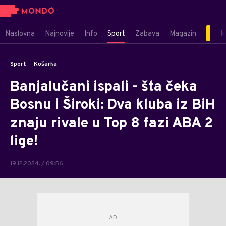
Naslovna
Najnovije
Info
Sport
Zabava
Magazin
M
Sport
Košarka
Banjalučani ispali - šta čeka
Bosnu i Široki: Dva kluba iz BiH
znaju rivale u Top 8 fazi ABA 2
lige!
19.12.2024. / 09:56