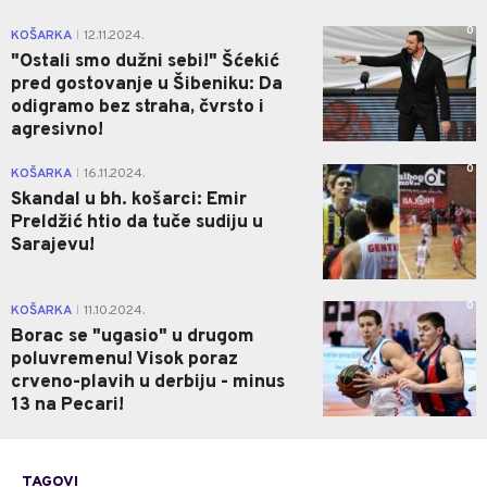
0
KOŠARKA
12.11.2024.
|
"Ostali smo dužni sebi!" Šćekić
pred gostovanje u Šibeniku: Da
odigramo bez straha, čvrsto i
agresivno!
0
KOŠARKA
16.11.2024.
|
Skandal u bh. košarci: Emir
Preldžić htio da tuče sudiju u
Sarajevu!
0
KOŠARKA
11.10.2024.
|
Borac se "ugasio" u drugom
poluvremenu! Visok poraz
crveno-plavih u derbiju - minus
13 na Pecari!
TAGOVI