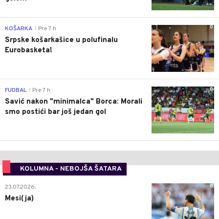
0
KOŠARKA
Pre 7 h
|
Srpske košarkašice u polufinalu
Eurobasketa!
0
FUDBAL
Pre 7 h
|
Savić nakon "minimalca" Borca: Morali
smo postići bar još jedan gol
KOLUMNA - NEBOJŠA ŠATARA
0
23.07.2026.
Mesi(ja)