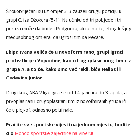
Širokobriježani su uz omjer 3-3 zauzeli drugu poziciju u
grupi C, iza Džokera (5-1). Na učinku od tri pobjede i tri
poraza može da bude i Podgorica, ali ne može, zbog lošijeg
međusobnog omjera, da ugrozi tim sa Pecare.
Ekipa Ivana Velića će u novoformiranoj grupi igrati
protiv Ilirije i Vojvodine, kao i drugoplasiranog tima iz
grupe A, a to će, kako smo već rekli, biće Helios ili
Cedevita Junior.
Drugi krug ABA 2 lige igra se od 14. januara do 3. aprila, a
prvoplasirani i drugoplasirani tim iz novofmiranih grupa ići
će u plej-of, odnosno polufinale.
Pratite sve sportske vijesti na jednom mjestu, budite
dio
Mondo sportske zajednice na Viberu!