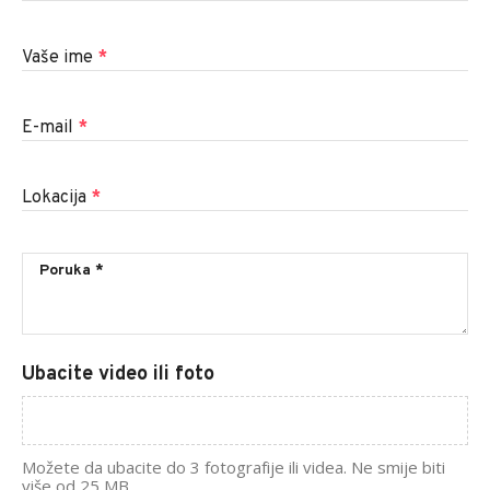
Vaše ime
*
E-mail
*
Lokacija
*
Ubacite video ili foto
Možete da ubacite do 3 fotografije ili videa. Ne smije biti
više od 25 MB.