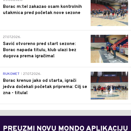
05.08.2026.
Borac m:tel zakazao osam kontrolnih
utakmica pred početak nove sezone
0
27.07.2026.
Savić otvoreno pred start sezone:
Borac napada titulu, klub ulazi bez
dugova prema igračima!
0
RUKOMET
27.07.2026.
|
Borac krenuo jako od starta, igrači
jedva dočekali početak priprema: Cilj se
zna - titula!
PREUZMI NOVU MONDO APLIKACIJU