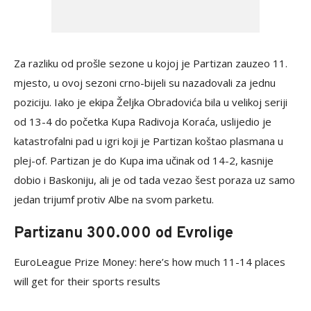
Za razliku od prošle sezone u kojoj je Partizan zauzeo 11.
mjesto, u ovoj sezoni crno-bijeli su nazadovali za jednu
poziciju. Iako je ekipa Željka Obradovića bila u velikoj seriji
od 13-4 do početka Kupa Radivoja Koraća, uslijedio je
katastrofalni pad u igri koji je Partizan koštao plasmana u
plej-of. Partizan je do Kupa ima učinak od 14-2, kasnije
dobio i Baskoniju, ali je od tada vezao šest poraza uz samo
jedan trijumf protiv Albe na svom parketu.
Partizanu 300.000 od Evrolige
EuroLeague Prize Money: here’s how much 11-14 places
will get for their sports results