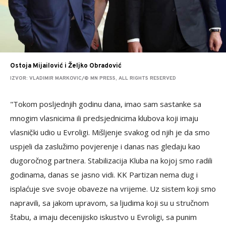
Ostoja Mijailović i Željko Obradović
IZVOR: VLADIMIR MARKOVIC/© MN PRESS, ALL RIGHTS RESERVED
"Tokom posljednjih godinu dana, imao sam sastanke sa
mnogim vlasnicima ili predsjednicima klubova koji imaju
vlasnič̣ki udio u Evroligi. Mišljenje svakog od njih je da smo
uspjeli da zaslužimo povjerenje i danas nas gledaju kao
dugoročnog partnera. Stabilizacija Kluba na kojoj smo radili
godinama, danas se jasno vidi. KK Partizan nema dug i
isplaćuje sve svoje obaveze na vrijeme. Uz sistem koji smo
napravili, sa jakom upravom, sa ljudima koji su u stručnom
štabu, a imaju decenijisko iskustvo u Evroligi, sa punim