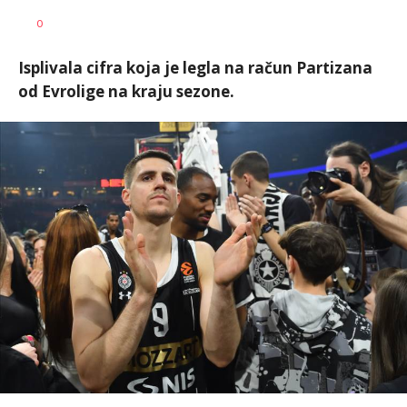
Nebojša
AUTOR
0
Šatara
Isplivala cifra koja je legla na račun Partizana
od Evrolige na kraju sezone.