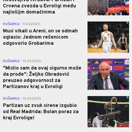
Crvena zvezda u Evroligi među
najlošijm domaćinima
0
KOŠARKA
11.04.2025.
|
Musi vikali u Areni, on se odmah
oglasio: Jednom rečenicom
odgovorio Grobarima
0
KOŠARKA
10.04.2025.
|
"Mislio sam da ovaj sigurno može
da prođe": Željko Obradović
preuzeo odgovornost za
Partizanov kraj u Evroligi
0
KOŠARKA
10.04.2025.
|
Partizan uz zvuk sirene izgubio
od Real Madrida: Bolan poraz za
kraj Evrolige!