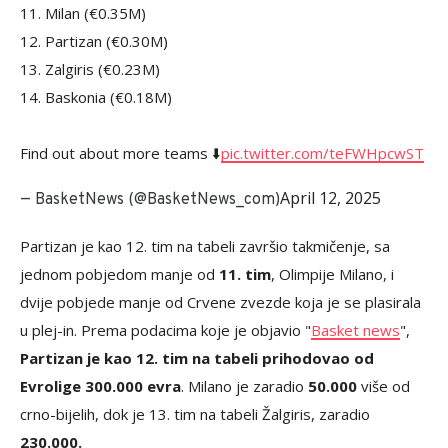
11. Milan (€0.35M)
12. Partizan (€0.30M)
13. Zalgiris (€0.23M)
14. Baskonia (€0.18M)
Find out about more teams ⬇️
pic.twitter.com/teFWHpcwST
April 12, 2025
— BasketNews (@BasketNews_com)
Partizan je kao 12. tim na tabeli završio takmičenje, sa
jednom pobjedom manje od
11. tim
, Olimpije Milano, i
dvije pobjede manje od Crvene zvezde koja je se plasirala
u plej-in. Prema podacima koje je objavio "
Basket news
",
Partizan je kao 12. tim na tabeli prihodovao od
Evrolige 300.000 evra
. Milano je zaradio
50.000
više od
crno-bijelih, dok je 13. tim na tabeli Žalgiris, zaradio
230.000.