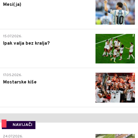
Mesi(ja)
2
15.07.2026.
Ipak valja bez kralja?
0
17.05.2026.
Mostarske kiše
NAVIJAČI
0
24.07.2026.