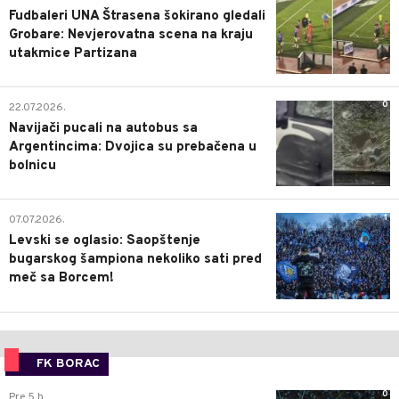
Fudbaleri UNA Štrasena šokirano gledali
Grobare: Nevjerovatna scena na kraju
utakmice Partizana
0
22.07.2026.
Navijači pucali na autobus sa
Argentincima: Dvojica su prebačena u
bolnicu
1
07.07.2026.
Levski se oglasio: Saopštenje
bugarskog šampiona nekoliko sati pred
meč sa Borcem!
FK BORAC
0
Pre 5 h