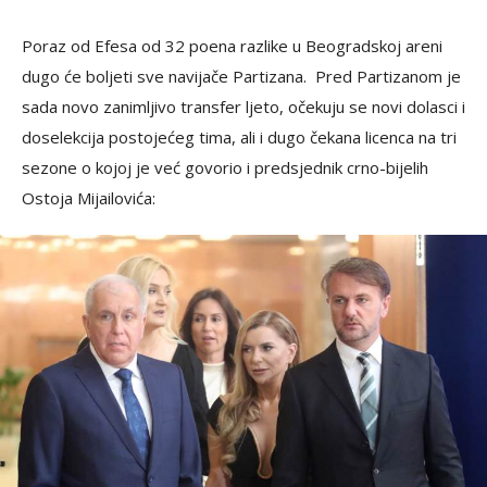
Poraz od Efesa od 32 poena razlike u Beogradskoj areni
dugo će boljeti sve navijače Partizana. Pred Partizanom je
sada novo zanimljivo transfer ljeto, očekuju se novi dolasci i
doselekcija postojećeg tima, ali i dugo čekana licenca na tri
sezone o kojoj je već govorio i predsjednik crno-bijelih
Ostoja Mijailovića: