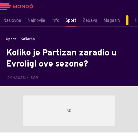
Naslovna
Najnovije
Info
Sport
Zabava
Magazin
M
Sport
Košarka
Koliko je Partizan zaradio u
Evroligi ove sezone?
12.04.2025. / 15:29