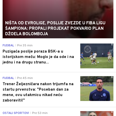
NIŠTA OD EVROLIGE, POSLIJE ZVEZDE U FIBA LIGU
ŠAMPIONA: PROPALI PROJEKAT POKVARIO PLAN
DŽOELA BOLOMBOJA
0
FUDBAL
Pre 35 min
|
Puzigaća poslije poraza BSK-a u
istorijskom meču: Moglo je da ode i na
jednu i na drugu stranu...
0
FUDBAL
Pre 45 min
|
Trener Željezničara nakon trijumfa na
startu prvenstva: "Poseban dan za
mene, ovu utakmicu nikad neću
zaboraviti!"
0
OSTALI SPORTOVI
Pre 53 min
|