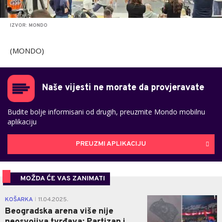
IZVOR: MONDO
(MONDO)
Naše vijesti ne morate da provjeravate
Budite bolje informisani od drugih, preuzmite Mondo mobilnu
aplikaciju
PREUZMI APLIKACIJU
MOŽDA ĆE VAS ZANIMATI
1
KOŠARKA
11.04.2025.
|
Beogradska arena više nije
neosvojiva tvrđava: Partizan i