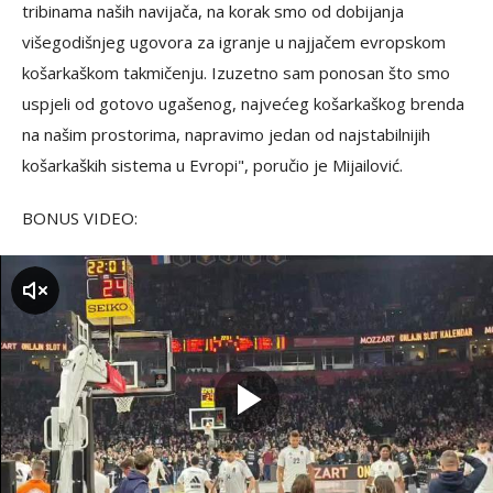
tribinama naših navijača, na korak smo od dobijanja
višegodišnjeg ugovora za igranje u najjačem evropskom
košarkaškom takmičenju. Izuzetno sam ponosan što smo
uspjeli od gotovo ugašenog, najvećeg košarkaškog brenda
na našim prostorima, napravimo jedan od najstabilnijih
košarkaških sistema u Evropi", poručio je Mijailović.
BONUS VIDEO:
zvuk