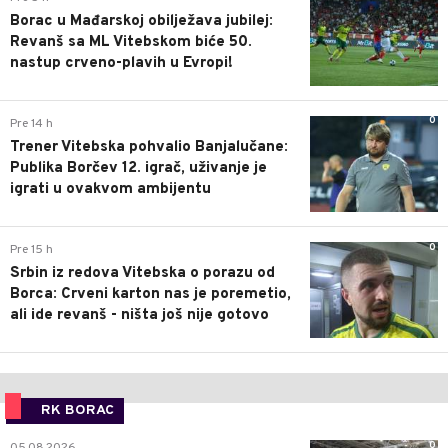
Borac u Mađarskoj obilježava jubilej:
Revanš sa ML Vitebskom biće 50.
nastup crveno-plavih u Evropi!
0
Pre 14 h
Trener Vitebska pohvalio Banjalučane:
Publika Borčev 12. igrač, uživanje je
igrati u ovakvom ambijentu
0
Pre 15 h
Srbin iz redova Vitebska o porazu od
Borca: Crveni karton nas je poremetio,
ali ide revanš - ništa još nije gotovo
RK BORAC
0