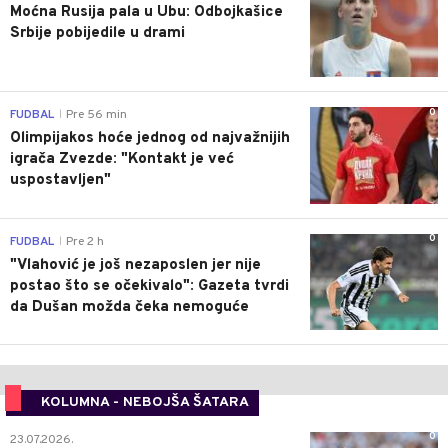
Moćna Rusija pala u Ubu: Odbojkašice
Srbije pobijedile u drami
0
FUDBAL
Pre 56 min
|
Olimpijakos hoće jednog od najvažnijih
igrača Zvezde: "Kontakt je već
uspostavljen"
0
FUDBAL
Pre 2 h
|
"Vlahović je još nezaposlen jer nije
postao što se očekivalo": Gazeta tvrdi
da Dušan možda čeka nemoguće
KOLUMNA - NEBOJŠA ŠATARA
0
23.07.2026.