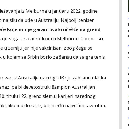
u dešavanja iz Melburna u januaru 2022. godine
a silu da uđe u Australiju. Najbolji teniser
eće koje mu je garantovalo učešće na grend
ada je stigao na aerodrom u Melburnu. Carinici su
e u zemlju jer nije vakcinisan, zbog čega se
u kojem se Srbin borio za šansu da zaigra tenis.
tovan iz Australije uz trogodišnju zabranu ulaska
 snazi pa bi devetostruki šampion Australijan
 titulu i 22. grend slem u karijeri narednog
koliko mu dozvole, biti među najvećim favoritima