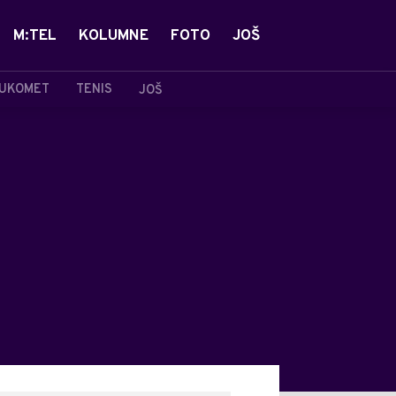
M:TEL
KOLUMNE
FOTO
JOŠ
UKOMET
TENIS
JOŠ