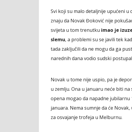
Svi koji su malo detaljnije upućeni 
znaju da Novak Đoković nije pokušao n
svijeta u tom trenutku
imao je izuz
slemu
, a problemi su se javili tek k
tada zaključili da ne mogu da ga pust
narednih dana vodio sudski postupak 
Novak u tome nije uspio, pa je depor
u zemlju. Ona u januaru neće biti na
opena mogao da napadne jubilarnu 10.
januara. Nema sumnje da će Novak, u
za osvajanje trofeja u Melburnu.