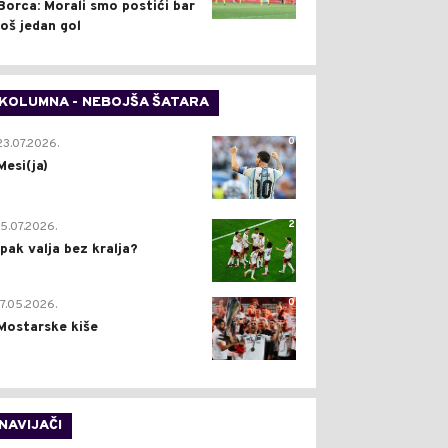
Borca: Morali smo postići bar
još jedan gol
KOLUMNA - NEBOJŠA ŠATARA
0
23.07.2026.
Mesi(ja)
2
15.07.2026.
Ipak valja bez kralja?
0
17.05.2026.
Mostarske kiše
NAVIJAČI