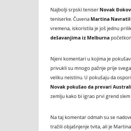
Najbolji srpski teniser
Novak Đokov
teniserke. Čuvena
Martina Navratil
vremena, iskoristila je još jednu pr
dešavanjima iz Melburna
početkom
Njeni komentari u kojima je pokušav
privukli su mnogo pažnje prije svega 
veliku neistinu. U pokušaju da ospo
Novak pokušao da prevari Australi
zemlju kako bi igrao prvi grend slem 
Na taj komentar odmah su se nadovez
tražili objašnjenje tvita, ali je Mart