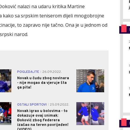
 Đoković nalazi na udaru kritika Martine
da kako sa srpskim teniserom dijeli mnogobrojne
inacije, to zapravo nije tačno. Ona je u jednom od
i srpski narod.
0
0
POGLEDAJTE
26.09.2022.
|
Novak u čudu zbog novinara
- nije mogao da vjeruje šta
ga pita!
0
0
OSTALI SPORTOVI
25.09.2022.
|
Novak igrao u bolovima - to
dokazuje ovaj snimak:
Đoković zbog Federera
izašao na teren povrijeđen!
(VIDEO)