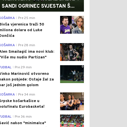
SANDI OGRINEC SVJESTAN Š...
0
KOŠARKA
Pre 25 min
|
Bivša vjerenica traži 50
miliona dolara od Luke
Dončića
0
KOŠARKA
Pre 28 min
|
Alen Smailagić ima novi klub:
"Više mu nudio Partizan"
0
FUDBAL
Pre 29 min
|
Vinko Marinović otvoreno
nakon pobjede: Ostaje žal za
bar još jednim golom
0
KOŠARKA
Pre 34 min
|
Srpske košarkašice u
polufinalu Eurobasketa!
0
FUDBAL
Pre 36 min
|
Savić nakon "minimalca"