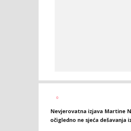
Bojan
AUTOR
0
Jakovljević
Nevjerovatna izjava Martine Na
očigledno ne sjeća dešavanja iz