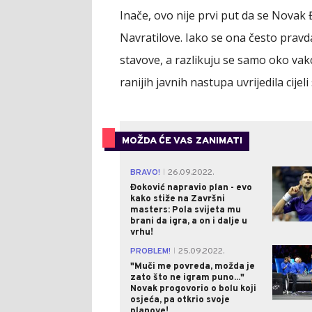
Inače, ovo nije prvi put da se Novak
Navratilove. Iako se ona često prav
stavove, a razlikuju se samo oko vakc
ranijih javnih nastupa uvrijedila cijel
MOŽDA ĆE VAS ZANIMATI
BRAVO!
26.09.2022.
|
Đoković napravio plan - evo
kako stiže na Završni
masters: Pola svijeta mu
brani da igra, a on i dalje u
vrhu!
PROBLEM!
25.09.2022.
|
"Muči me povreda, možda je
zato što ne igram puno..."
Novak progovorio o bolu koji
osjeća, pa otkrio svoje
planove!