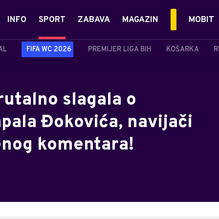
INFO
SPORT
ZABAVA
MAGAZIN
MOBIT
AL
FIFA WC 2026
PREMIJER LIGA BIH
KOŠARKA
R
utalno slagala o
pala Đokovića, navijači
jenog komеntara!