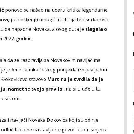
ić
ponovo se našao na udaru kritika legendarne
ova,
po mišljenju mnogih najbolja teniserka svih
iliku da napadne Novaka, a ovog puta je
slagala o
 2022. godine.
ala da se raspravlja sa Novakovim navijačima
je je Amerikanka češkog porijekla iznijela jednu
ri Đokovićeve stavove
Martina je tvrdila da je
ju, nametne svoja pravila
i na silu uđe u tu
u sezoni.
ali navijači Novaka Đokovića koji su od nje
ina odlučila da ne nastavlja razgovor u tom smjeru.