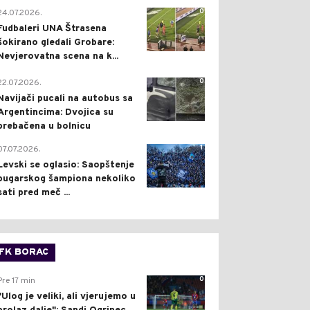
0
24.07.2026.
Fudbaleri UNA Štrasena
šokirano gledali Grobare:
Nevjerovatna scena na k...
0
22.07.2026.
Navijači pucali na autobus sa
Argentincima: Dvojica su
prebačena u bolnicu
1
07.07.2026.
Levski se oglasio: Saopštenje
bugarskog šampiona nekoliko
sati pred meč ...
FK BORAC
0
Pre 17 min
"Ulog je veliki, ali vjerujemo u