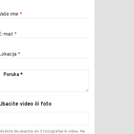
Vaše ime
*
E-mail
*
Lokacija
*
Ubacite video ili foto
Možete da ubacite do 3 fotografije ili videa. Ne