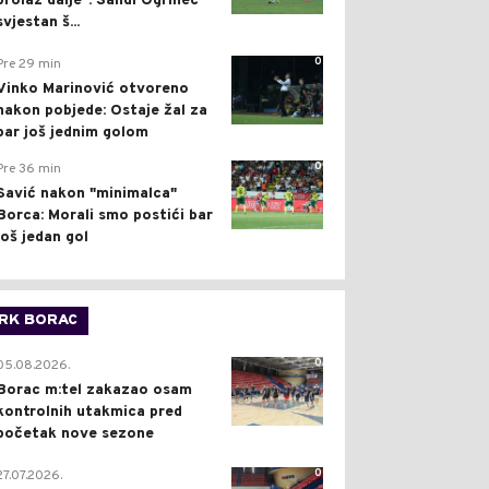
prolaz dalje": Sandi Ogrinec
svjestan š...
0
Pre 29 min
Vinko Marinović otvoreno
nakon pobjede: Ostaje žal za
bar još jednim golom
0
Pre 36 min
Savić nakon "minimalca"
Borca: Morali smo postići bar
još jedan gol
RK BORAC
0
05.08.2026.
Borac m:tel zakazao osam
kontrolnih utakmica pred
početak nove sezone
0
27.07.2026.