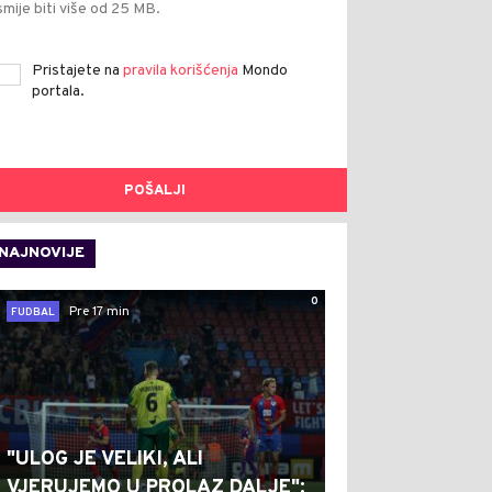
smije biti više od 25 MB.
Pristajete na
pravila korišćenja
Mondo
portala.
POŠALJI
NAJNOVIJE
0
Pre 17 min
FUDBAL
"ULOG JE VELIKI, ALI
VJERUJEMO U PROLAZ DALJE":