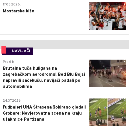
0
17.05.2026.
Mostarske kiše
NAVIJAČI
0
Pre 6 h
Brutalna tuča huligana na
zagrebačkom aerodromu! Bed Blu Bojsi
napravili sačekušu, navijači padali po
automobilima
0
24.07.2026.
Fudbaleri UNA Štrasena šokirano gledali
Grobare: Nevjerovatna scena na kraju
utakmice Partizana