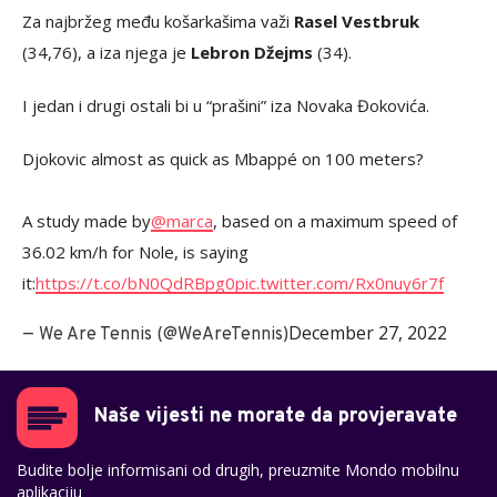
Za najbržeg među košarkašima važi
Rasel Vestbruk
(34,76), a iza njega je
Lebron Džejms
(34).
I jedan i drugi ostali bi u “prašini” iza Novaka Đokovića.
Djokovic almost as quick as Mbappé on 100 meters?
A study made by
@marca
, based on a maximum speed of
36.02 km/h for Nole, is saying
it:
https://t.co/bN0QdRBpg0
pic.twitter.com/Rx0nuy6r7f
December 27, 2022
— We Are Tennis (@WeAreTennis)
Naše vijesti ne morate da provjeravate
Budite bolje informisani od drugih, preuzmite Mondo mobilnu
aplikaciju