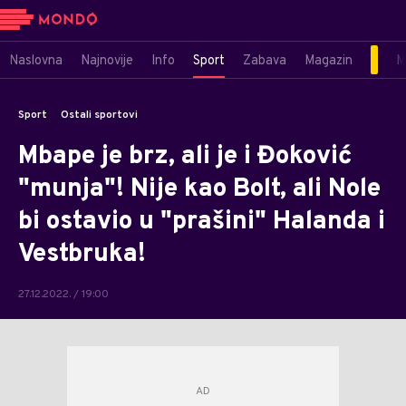
Naslovna
Najnovije
Info
Sport
Zabava
Magazin
M
Sport
Ostali sportovi
Mbape je brz, ali je i Đoković
"munja"! Nije kao Bolt, ali Nole
bi ostavio u "prašini" Halanda i
Vestbruka!
27.12.2022. / 19:00