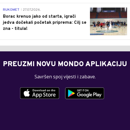
0
RUKOMET
27.07.2026.
|
Borac krenuo jako od starta, igrači
jedva dočekali početak priprema: Cilj se
zna - titula!
PREUZMI NOVU MONDO APLIKACIJU
Savršen spoj vijesti i zabave.