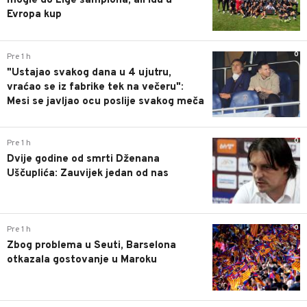
mogle do Lige šampiona, ali idu u
Evropa kup
0
Pre 1 h
"Ustajao svakog dana u 4 ujutru,
vraćao se iz fabrike tek na večeru":
Mesi se javljao ocu poslije svakog meča
0
Pre 1 h
Dvije godine od smrti Dženana
Uščuplića: Zauvijek jedan od nas
0
Pre 1 h
Zbog problema u Seuti, Barselona
otkazala gostovanje u Maroku