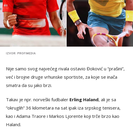
IZVOR: PROFIMEDIA
Nije samo svog najvećeg rivala ostavio Đoković u “prašini”,
već i brojne druge vrhunske sportiste, za koje se inača
smatra da su jako brzi.
Takav je npr. norveški fudbaler
Erling Haland
, ali je sa
“okruglih” 36 kilometara na sat ipak iza srpskog tenisera,
kao i Adama Traore i Markos Ljorente koji trče brzo kao
Haland.