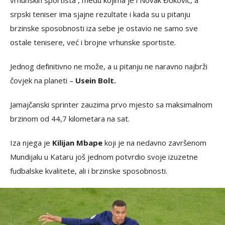
vrhunskih sportista , među kojima je i Novak Đoković, a
srpski teniser ima sjajne rezultate i kada su u pitanju
brzinske sposobnosti iza sebe je ostavio ne samo sve
ostale tenisere, već i brojne vrhunske sportiste.
Jednog definitivno ne može, a u pitanju ne naravno najbrži
čovjek na planeti –
Usein Bolt.
Jamajčanski sprinter zauzima prvo mjesto sa maksimalnom
brzinom od 44,7 kilometara na sat.
Iza njega je
Kilijan Mbape
koji je na nedavno završenom
Mundijalu u Kataru još jednom potvrdio svoje izuzetne
fudbalske kvalitete, ali i brzinske sposobnosti.