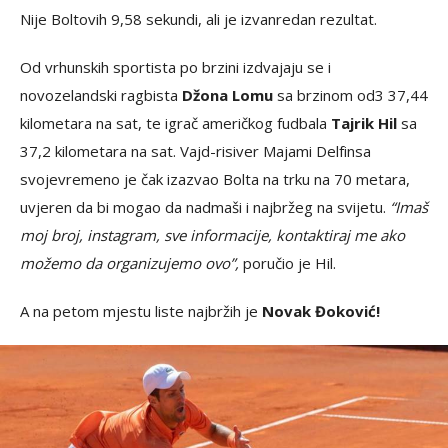
Nije Boltovih 9,58 sekundi, ali je izvanredan rezultat.
Od vrhunskih sportista po brzini izdvajaju se i
novozelandski ragbista
Džona Lomu
sa brzinom od3 37,44
kilometara na sat, te igrač američkog fudbala
Tajrik Hil
sa
37,2 kilometara na sat. Vajd-risiver Majami Delfinsa
svojevremeno je čak izazvao Bolta na trku na 70 metara,
uvjeren da bi mogao da nadmaši i najbržeg na svijetu.
“Imaš
moj broj, instagram, sve informacije, kontaktiraj me ako
možemo da organizujemo ovo”,
poručio je Hil.
A na petom mjestu liste najbržih je
Novak Đoković!