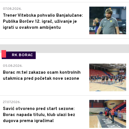
0
07.08.2026.
Trener Vitebska pohvalio Banjalučane:
Publika Borčev 12. igrač, uživanje je
igrati u ovakvom ambijentu
RK BORAC
0
05.08.2026.
Borac m:tel zakazao osam kontrolnih
utakmica pred početak nove sezone
0
27.07.2026.
Savić otvoreno pred start sezone:
Borac napada titulu, klub ulazi bez
dugova prema igračima!