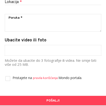
Lokacija
*
Ubacite video ili foto
Možete da ubacite do 3 fotografije ili videa. Ne smije biti
više od 25 MB.
Pristajete na
Mondo portala.
pravila korišćenja
POŠALJI