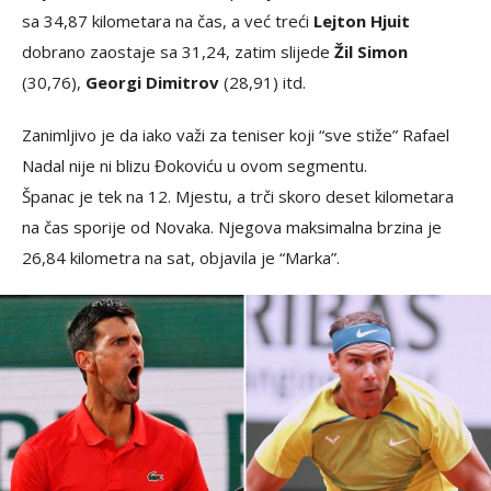
sa 34,87 kilometara na čas, a već treći
Lejton Hjuit
dobrano zaostaje sa 31,24, zatim slijede
Žil Simon
(30,76),
Georgi Dimitrov
(28,91) itd.
Zanimljivo je da iako važi za teniser koji “sve stiže” Rafael
Nadal nije ni blizu Đokoviću u ovom segmentu.
Španac je tek na 12. Mjestu, a trči skoro deset kilometara
na čas sporije od Novaka. Njegova maksimalna brzina je
26,84 kilometra na sat, objavila je “Marka”.