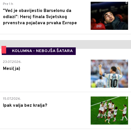
0
Pre 1 h
"Već je obavijestio Barselonu da
odlazi": Heroj finala Svjetskog
prvenstva pojačava prvaka Evrope
KOLUMNA - NEBOJŠA ŠATARA
0
23.07.2026.
Mesi(ja)
2
15.07.2026.
Ipak valja bez kralja?