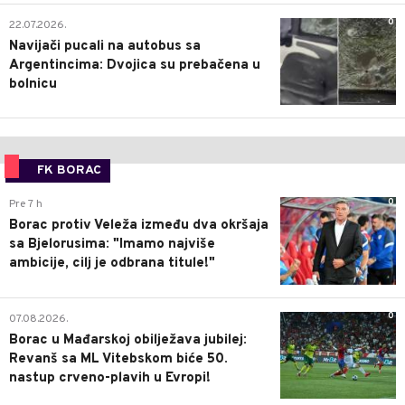
0
22.07.2026.
Navijači pucali na autobus sa
Argentincima: Dvojica su prebačena u
bolnicu
FK BORAC
0
Pre 7 h
Borac protiv Veleža između dva okršaja
sa Bjelorusima: "Imamo najviše
ambicije, cilj je odbrana titule!"
0
07.08.2026.
Borac u Mađarskoj obilježava jubilej:
Revanš sa ML Vitebskom biće 50.
nastup crveno-plavih u Evropi!