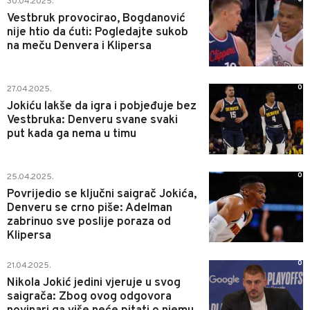
30.04.2025.
Vestbruk provocirao, Bogdanović
nije htio da ćuti: Pogledajte sukob
na meču Denvera i Klipersa
0
27.04.2025.
Jokiću lakše da igra i pobjeđuje bez
Vestbruka: Denveru svane svaki
put kada ga nema u timu
0
25.04.2025.
Povrijedio se ključni saigrač Jokića,
Denveru se crno piše: Adelman
zabrinuo sve poslije poraza od
Klipersa
0
21.04.2025.
Nikola Jokić jedini vjeruje u svog
saigrača: Zbog ovog odgovora