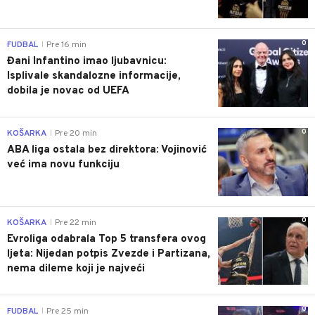
0
FUDBAL
Pre 16 min
|
Đani Infantino imao ljubavnicu:
Isplivale skandalozne informacije,
dobila je novac od UEFA
0
KOŠARKA
Pre 20 min
|
ABA liga ostala bez direktora: Vojinović
već ima novu funkciju
0
KOŠARKA
Pre 22 min
|
Evroliga odabrala Top 5 transfera ovog
ljeta: Nijedan potpis Zvezde i Partizana,
nema dileme koji je najveći
0
FUDBAL
Pre 25 min
|