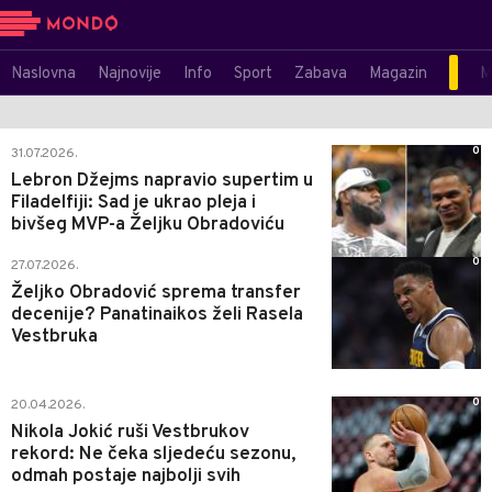
Naslovna
Najnovije
Info
Sport
Zabava
Magazin
M
0
31.07.2026.
Lebron Džejms napravio supertim u
Filadelfiji: Sad je ukrao pleja i
bivšeg MVP-a Željku Obradoviću
0
27.07.2026.
Željko Obradović sprema transfer
decenije? Panatinaikos želi Rasela
Vestbruka
0
20.04.2026.
Nikola Jokić ruši Vestbrukov
rekord: Ne čeka sljedeću sezonu,
odmah postaje najbolji svih