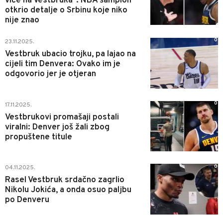
viče na Vestbruka": NBA šampion
otkrio detalje o Srbinu koje niko
nije znao
0
23.11.2025.
Vestbruk ubacio trojku, pa lajao na
cijeli tim Denvera: Ovako im je
odgovorio jer je otjeran
0
17.11.2025.
Vestbrukovi promašaji postali
viralni: Denver još žali zbog
propuštene titule
0
04.11.2025.
Rasel Vestbruk srdačno zagrlio
Nikolu Jokića, a onda osuo paljbu
po Denveru