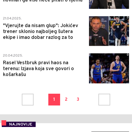
novinari ga više neće pitati o njemu
0
21.04.2025.
"Vjerujte da nisam glup": Jokićev
trener sklonio najboljeg šutera
ekipe i imao dobar razlog za to
0
20.04.2025.
Rasel Vestbruk pravi haos na
terenu: Izjava koja sve govori o
košarkašu
1
2
3
NAJNOVIJE