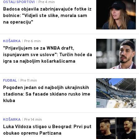
0
OSTALI SPORTOVI
Pre 4 min
|
Badosa objavila zabrinjavajuće fotke iz
bolnice: "Vidjeli ste slike, morala sam
na operaciju"
0
KOŠARKA
Pre 6 min
|
"Prijavljujem se za WNBA draft,
ispunjavam sve uslove": Turčin hoće da
igra sa najboljim košarkašicama
0
FUDBAL
Pre 11 min
|
Pogođen jedan od najboljih ukrajinskih
stadiona: Sa fasade skidano rusko ime
kluba
0
KOŠARKA
Pre 14 min
|
Luka Vildoza stigao u Beograd: Prvi put
obukao opremu Partizana