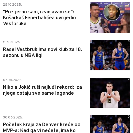
0
25.10.2025.
"Pretjerao sam, izvinjavam se":
Košarkaš Fenerbahčea uvrijedio
Vestbruka
0
15.10.2025.
Rasel Vestbruk ima novi klub za 18.
sezonu u NBA ligi
0
07.08.2025.
Nikola Jokić ruši najluđi rekord: Iza
njega ostaju sve same legende
0
30.06.2025.
Početak kraja za Denver kreće od
MVP-a: Kad ga vi nećete, ima ko