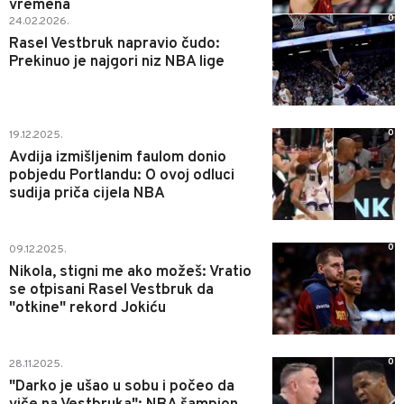
vremena
0
24.02.2026.
Rasel Vestbruk napravio čudo:
Prekinuo je najgori niz NBA lige
0
19.12.2025.
Avdija izmišljenim faulom donio
pobjedu Portlandu: O ovoj odluci
sudija priča cijela NBA
0
09.12.2025.
Nikola, stigni me ako možeš: Vratio
se otpisani Rasel Vestbruk da
"otkine" rekord Jokiću
0
28.11.2025.
"Darko je ušao u sobu i počeo da