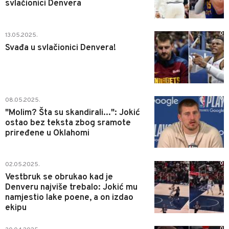
svlačionici Denvera
0
13.05.2025.
Svađa u svlačionici Denvera!
0
08.05.2025.
"Molim? Šta su skandirali...": Jokić
ostao bez teksta zbog sramote
priređene u Oklahomi
0
02.05.2025.
Vestbruk se obrukao kad je
Denveru najviše trebalo: Jokić mu
namjestio lake poene, a on izdao
ekipu
0