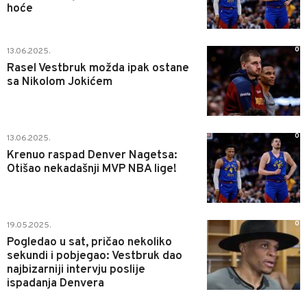
hoće
0
13.06.2025.
Rasel Vestbruk možda ipak ostane
sa Nikolom Jokićem
0
13.06.2025.
Krenuo raspad Denver Nagetsa:
Otišao nekadašnji MVP NBA lige!
0
19.05.2025.
Pogledao u sat, pričao nekoliko
sekundi i pobjegao: Vestbruk dao
najbizarniji intervju poslije
ispadanja Denvera