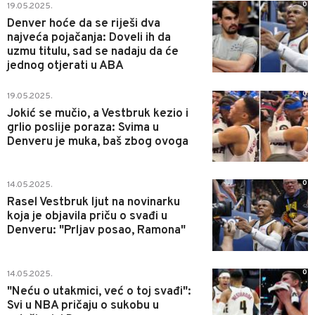
0
19.05.2025.
Denver hoće da se riješi dva
najveća pojačanja: Doveli ih da
uzmu titulu, sad se nadaju da će
jednog otjerati u ABA
0
19.05.2025.
Jokić se mučio, a Vestbruk kezio i
grlio poslije poraza: Svima u
Denveru je muka, baš zbog ovoga
0
14.05.2025.
Rasel Vestbruk ljut na novinarku
koja je objavila priču o svađi u
Denveru: "Prljav posao, Ramona"
0
14.05.2025.
"Neću o utakmici, već o toj svađi":
Svi u NBA pričaju o sukobu u