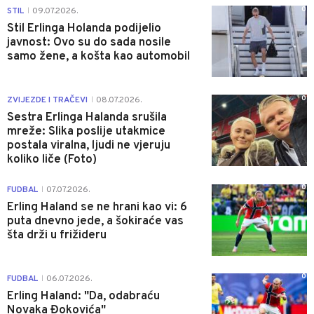
0
STIL
09.07.2026.
|
Stil Erlinga Holanda podijelio
javnost: Ovo su do sada nosile
samo žene, a košta kao automobil
0
ZVIJEZDE I TRAČEVI
08.07.2026.
|
Sestra Erlinga Halanda srušila
mreže: Slika poslije utakmice
postala viralna, ljudi ne vjeruju
koliko liče (Foto)
0
FUDBAL
07.07.2026.
|
Erling Haland se ne hrani kao vi: 6
puta dnevno jede, a šokiraće vas
šta drži u frižideru
0
FUDBAL
06.07.2026.
|
Erling Haland: "Da, odabraću
Novaka Đokovića"