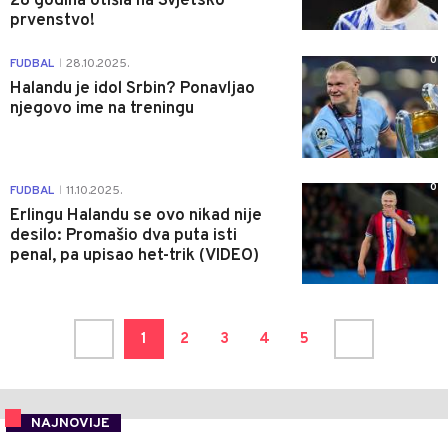
28 godina otišla na Svjetsko
prvenstvo!
0
FUDBAL
28.10.2025.
|
Halandu je idol Srbin? Ponavljao
njegovo ime na treningu
0
FUDBAL
11.10.2025.
|
Erlingu Halandu se ovo nikad nije
desilo: Promašio dva puta isti
penal, pa upisao het-trik (VIDEO)
1
2
3
4
5
NAJNOVIJE