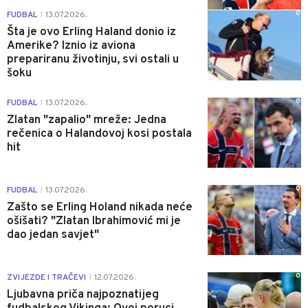
0
FUDBAL
13.07.2026.
|
Šta je ovo Erling Haland donio iz
Amerike? Iznio iz aviona
prepariranu životinju, svi ostali u
šoku
0
FUDBAL
13.07.2026.
|
Zlatan "zapalio" mreže: Jedna
rečenica o Halandovoj kosi postala
hit
0
FUDBAL
13.07.2026.
|
Zašto se Erling Holand nikada neće
ošišati? "Zlatan Ibrahimović mi je
dao jedan savjet"
0
ZVIJEZDE I TRAČEVI
12.07.2026.
|
Ljubavna priča najpoznatijeg