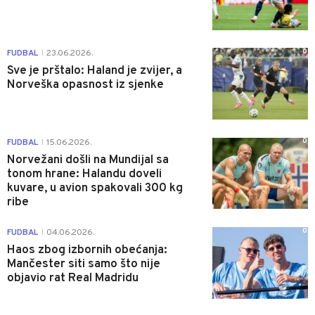
0
FUDBAL
23.06.2026.
|
Sve je prštalo: Haland je zvijer, a
Norveška opasnost iz sjenke
0
FUDBAL
15.06.2026.
|
Norvežani došli na Mundijal sa
tonom hrane: Halandu doveli
kuvare, u avion spakovali 300 kg
ribe
0
FUDBAL
04.06.2026.
|
Haos zbog izbornih obećanja:
Mančester siti samo što nije
objavio rat Real Madridu