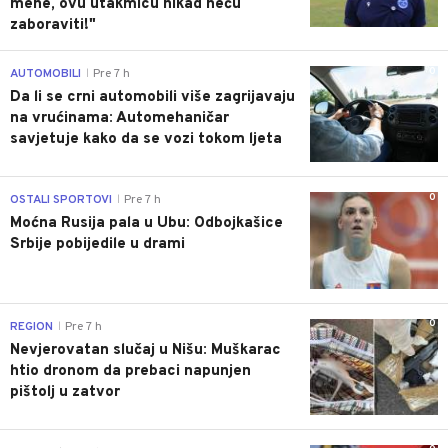
mene, ovu utakmicu nikad neću
zaboraviti!"
0
AUTOMOBILI
Pre 7 h
|
Da li se crni automobili više zagrijavaju
na vrućinama: Automehaničar
savjetuje kako da se vozi tokom ljeta
0
OSTALI SPORTOVI
Pre 7 h
|
Moćna Rusija pala u Ubu: Odbojkašice
Srbije pobijedile u drami
0
REGION
Pre 7 h
|
Nevjerovatan slučaj u Nišu: Muškarac
htio dronom da prebaci napunjen
pištolj u zatvor