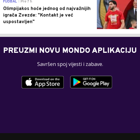
0
FUDBAL
Pre 7 h
|
Olimpijakos hoće jednog od najvažnijih
igrača Zvezde: "Kontakt je već
uspostavljen"
PREUZMI NOVU MONDO APLIKACIJU
Savršen spoj vijesti i zabave.