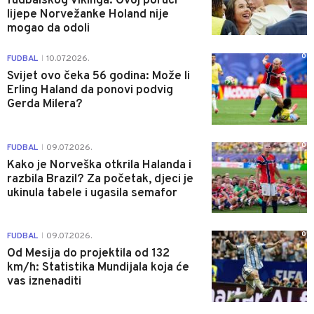
fudbalskog Vikinga: Ovoj poruci
lijepe Norvežanke Holand nije
mogao da odoli
0
FUDBAL
10.07.2026.
|
Svijet ovo čeka 56 godina: Može li
Erling Haland da ponovi podvig
Gerda Milera?
0
FUDBAL
09.07.2026.
|
Kako je Norveška otkrila Halanda i
razbila Brazil? Za početak, djeci je
ukinula tabele i ugasila semafor
0
FUDBAL
09.07.2026.
|
Od Mesija do projektila od 132
km/h: Statistika Mundijala koja će
vas iznenaditi