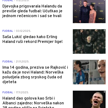
FUDBAL
11.12.2025.
|
Djevojka prigovarala Halandu da
previše gleda fudbal: Ućutkao je
jednom rečenicom i sad se hvali
0
FUDBAL
03.12.2025.
|
Saša Lukić gledao kako Erling
Haland ruši rekord Premijer lige!
0
FUDBAL
21.11.2025.
|
Ima 14 godina, preziva se Rajković i
kažu da je novi Haland: Norveška
poludjela zbog srpskog čuda od
djeteta
0
FUDBAL
17.11.2025.
|
Haland dao golova kao Srbi i
Albanci zajedno: Norveška nakon