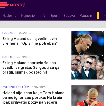
Naslovna
Najnovije
Info
Sport
Zabava
Magazin
M
0
FUDBAL
01.08.2026.
|
Erling Haland sa najvećim svih
vremena: "Opis nije potreban"
0
FUDBAL
26.07.2026.
|
Erling Holand napravio šou na
svadbi saigrača: Svi gosti su ga
pratili, snimak postao hit
0
ZVIJEZDE I TRAČEVI
17.07.2026.
|
Haland nije znao ko je Tom Holand
pa mu ignorisao poruku: Na kraju
ipak prihvatio poziv na večeru