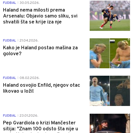
0
FUDBAL
30.05.2026.
|
Haland nema milosti prema
Arsenalu: Objavio samo sliku, svi
shvatili šta se krije iza nje
0
FUDBAL
21.04.2026.
|
Kako je Haland postao mašina za
golove?
0
FUDBAL
08.02.2026.
|
Haland osvojio Enfild, njegov otac
likovao u loži!
0
FUDBAL
23.01.2026.
|
Pep Gvardiola o krizi Mančester
sitija: "Znam 100 odsto šta nije u