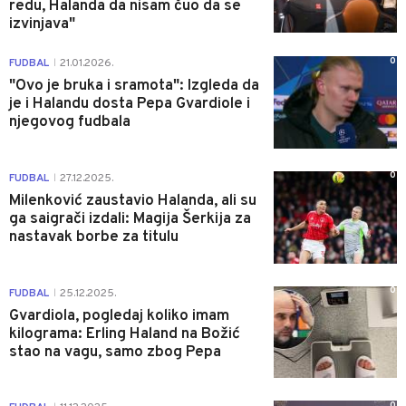
redu, Halanda da nisam čuo da se
izvinjava"
0
FUDBAL
21.01.2026.
|
"Ovo je bruka i sramota": Izgleda da
je i Halandu dosta Pepa Gvardiole i
njegovog fudbala
0
FUDBAL
27.12.2025.
|
Milenković zaustavio Halanda, ali su
ga saigrači izdali: Magija Šerkija za
nastavak borbe za titulu
0
FUDBAL
25.12.2025.
|
Gvardiola, pogledaj koliko imam
kilograma: Erling Haland na Božić
stao na vagu, samo zbog Pepa
0