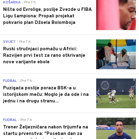
0
KOŠARKA
Pre 7 h
|
Ništa od Evrolige, poslije Zvezde u FIBA
Ligu šampiona: Propali projekat
pokvario plan Džoela Bolomboja
0
SVIJET
Pre 7 h
|
Ruski stručnjaci pomažu u Africi:
Razvijen prvi test za rano otkrivanje
nove varijante ebole
0
FUDBAL
Pre 7 h
|
Puzigaća poslije poraza BSK-a u
istorijskom meču: Moglo je da ode i na
jednu i na drugu stranu...
0
FUDBAL
Pre 7 h
|
Trener Željezničara nakon trijumfa na
startu prvenstva: "Poseban dan za