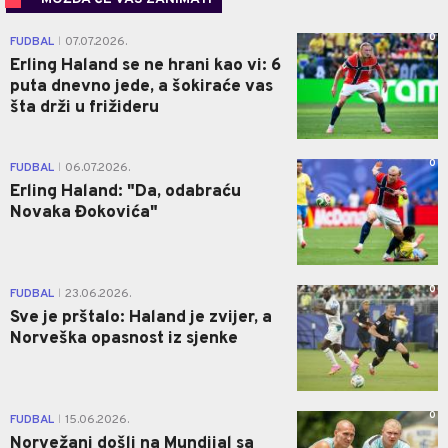
0
FUDBAL
07.07.2026.
|
Erling Haland se ne hrani kao vi: 6
puta dnevno jede, a šokiraće vas
šta drži u frižideru
0
FUDBAL
06.07.2026.
|
Erling Haland: "Da, odabraću
Novaka Đokovića"
0
FUDBAL
23.06.2026.
|
Sve je prštalo: Haland je zvijer, a
Norveška opasnost iz sjenke
0
FUDBAL
15.06.2026.
|
Norvežani došli na Mundijal sa