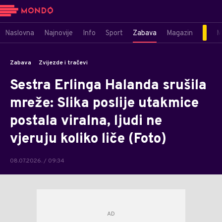
Naslovna
Najnovije
Info
Sport
Zabava
Magazin
M
Zabava
Zvijezde i tračevi
Sestra Erlinga Halanda srušila
mreže: Slika poslije utakmice
postala viralna, ljudi ne
vjeruju koliko liče (Foto)
08.07.2026. / 09:34