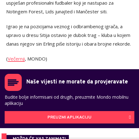
uspješan profesionalni fudbaler koji je nastupao za
Notingem Forest, Lids junajted i Mančester siti.
Igrao je na pozicijama veznog i odbrambenog igrača, a
upravo u dresu Sitija ostavio je dubok trag – kluba u kojem
danas njegov sin Erling piše istoriju i obara brojne rekorde.
(
Večernji
, MONDO)
Naše vijesti ne morate da provjeravate
Budite bolje informisani od drugih, preuzmite Mondo mobilnu
aplikaciju
PREUZMI APLIKACIJU
MOŽDA ĆE VAS ZANIMATI