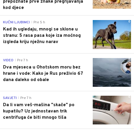
prepoznate prve znake pregrijavanja
kod djece
0
KUĆNI LJUBIMCI
Pre 5 h
|
Kad ih ugledaju, mnogi se sklone u
stranu: 5 rasa pasa koje iza moćnog
izgleda kriju nježnu narav
0
VIDEO
Pre 7 h
|
Dva mjeseca u Ohotskom moru bez
hrane i vode: Kako je Rus preživio 67
dana daleko od obale
0
SAVJETI
Pre 7 h
|
Da li vam veš-mašina "skače" po
kupatilu? Uz jednostavan trik
centrifuga će biti mnogo tiša