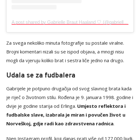
A post shared by Gabrielle Braut Haaland 🤍 (@gabriellehaaland)
Za svega nekoliko minuta fotografije su postale viralne.
Brojni komentari nizali su se ispod objava, a mnogi nisu
mogli da vjeruju koliko brat i sestra liče jedno na drugo.
Udala se za fudbalera
Gabrijele je potpuno drugačija od svog slavnog brata kada
je riječ o životnom stilu. Rođena je 9. januara 1998. godine i
dvije je godine starija od Erlinga.
Umjesto reflektora i
fudbalske slave, izabrala je miran i povučen život u
Norveškoj, gdje radi kao zdravstvena radnica
.
Njen Instagram profil, koji danas prati više od 177.000 ljudi,