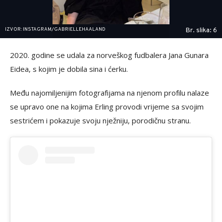
IZVOR: INSTAGRAM/GABRIELLEHAALAND
Br. slika: 6
2020. godine se udala za norveškog fudbalera Jana Gunara
Eidea, s kojim je dobila sina i ćerku.
Među najomiljenijim fotografijama na njenom profilu nalaze
se upravo one na kojima Erling provodi vrijeme sa svojim
sestrićem i pokazuje svoju nježniju, porodičnu stranu.