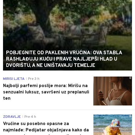
POBJEGNITE OD PAKLENIH VRUĆINA: OVA STABLA
RASHLAĐUJU KUĆU I PRAVE NAJLJEPŠI HLAD U
DVORIŠTU, A NE UNIŠTAVAJU TEMELJE
0
MIRISI LJETA
Pre 3 h
|
Najbolji parfemi poslije mora: Mirišu na
senzualni luksuz, savršeni uz preplanuli
ten
0
ZDRAVLJE
Pre 4 h
|
Vrućine su posebno opasne za
najmlađe: Pedijatar objašnjava kako da