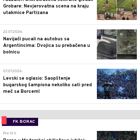
Grobare: Nevjerovatna scena na kraju
utakmice Partizana
0
22.07.2026.
Navijači pucali na autobus sa
Argentincima: Dvojica su prebačena u
bolnicu
1
07.07.2026.
Levski se oglasio: Saopštenje
bugarskog šampiona nekoliko sati pred
meč sa Borcem!
FK BORAC
0
Pre 13 h