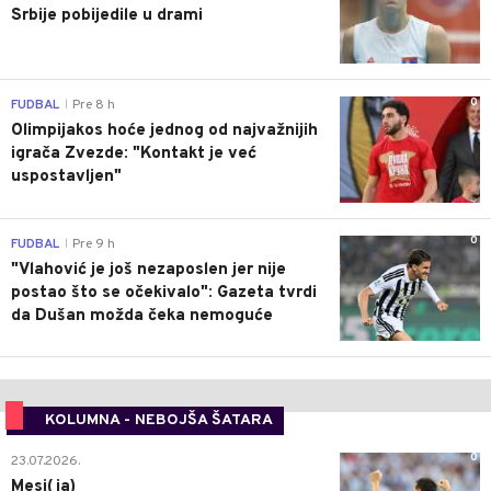
Srbije pobijedile u drami
0
FUDBAL
Pre 8 h
|
Olimpijakos hoće jednog od najvažnijih
igrača Zvezde: "Kontakt je već
uspostavljen"
0
FUDBAL
Pre 9 h
|
"Vlahović je još nezaposlen jer nije
postao što se očekivalo": Gazeta tvrdi
da Dušan možda čeka nemoguće
KOLUMNA - NEBOJŠA ŠATARA
0
23.07.2026.
Mesi(ja)