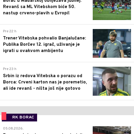
Borac u Mađarskoj obilježava jubilej:
Revanš sa ML Vitebskom biće 50.
nastup crveno-plavih u Evropi!
0
Pre 22 h
Trener Vitebska pohvalio Banjalučane:
Publika Borčev 12. igrač, uživanje je
igrati u ovakvom ambijentu
0
Pre 23 h
Srbin iz redova Vitebska o porazu od
Borca: Crveni karton nas je poremetio,
ali ide revanš - ništa još nije gotovo
RK BORAC
0
05.08.2026.