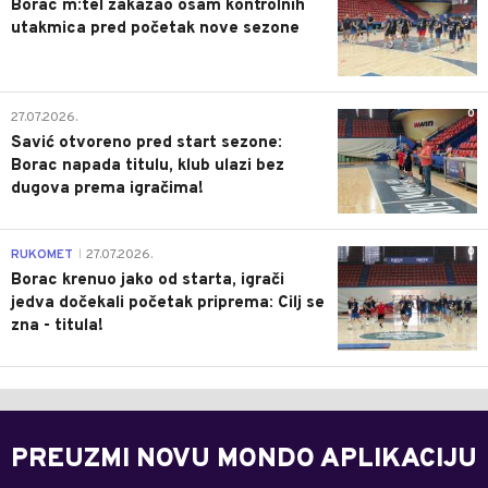
Borac m:tel zakazao osam kontrolnih
utakmica pred početak nove sezone
0
27.07.2026.
Savić otvoreno pred start sezone:
Borac napada titulu, klub ulazi bez
dugova prema igračima!
0
RUKOMET
27.07.2026.
|
Borac krenuo jako od starta, igrači
jedva dočekali početak priprema: Cilj se
zna - titula!
PREUZMI NOVU MONDO APLIKACIJU