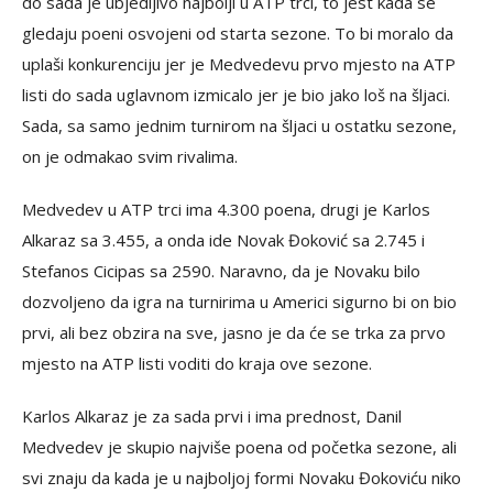
do sada je ubjedljivo najbolji u ATP trci, to jest kada se
gledaju poeni osvojeni od starta sezone. To bi moralo da
uplaši konkurenciju jer je Medvedevu prvo mjesto na ATP
listi do sada uglavnom izmicalo jer je bio jako loš na šljaci.
Sada, sa samo jednim turnirom na šljaci u ostatku sezone,
on je odmakao svim rivalima.
Medvedev u ATP trci ima 4.300 poena, drugi je Karlos
Alkaraz sa 3.455, a onda ide Novak Đoković sa 2.745 i
Stefanos Cicipas sa 2590. Naravno, da je Novaku bilo
dozvoljeno da igra na turnirima u Americi sigurno bi on bio
prvi, ali bez obzira na sve, jasno je da će se trka za prvo
mjesto na ATP listi voditi do kraja ove sezone.
Karlos Alkaraz je za sada prvi i ima prednost, Danil
Medvedev je skupio najviše poena od početka sezone, ali
svi znaju da kada je u najboljoj formi Novaku Đokoviću niko