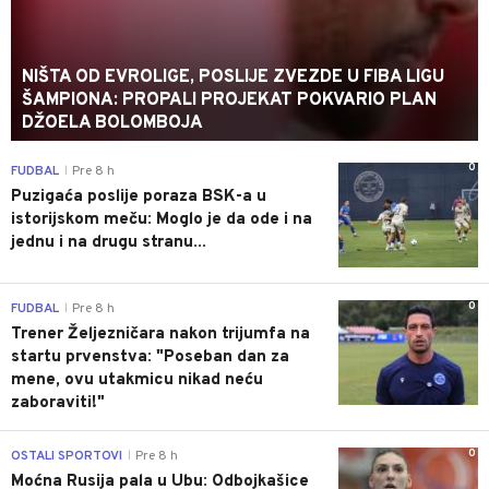
NIŠTA OD EVROLIGE, POSLIJE ZVEZDE U FIBA LIGU
ŠAMPIONA: PROPALI PROJEKAT POKVARIO PLAN
DŽOELA BOLOMBOJA
0
FUDBAL
Pre 8 h
|
Puzigaća poslije poraza BSK-a u
istorijskom meču: Moglo je da ode i na
jednu i na drugu stranu...
0
FUDBAL
Pre 8 h
|
Trener Željezničara nakon trijumfa na
startu prvenstva: "Poseban dan za
mene, ovu utakmicu nikad neću
zaboraviti!"
0
OSTALI SPORTOVI
Pre 8 h
|
Moćna Rusija pala u Ubu: Odbojkašice