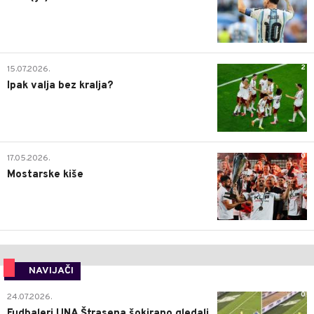
2
15.07.2026.
Ipak valja bez kralja?
0
17.05.2026.
Mostarske kiše
NAVIJAČI
0
24.07.2026.
Fudbaleri UNA Štrasena šokirano gledali