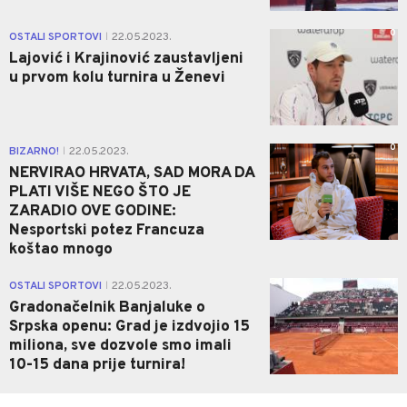
0
OSTALI SPORTOVI
22.05.2023.
|
Lajović i Krajinović zaustavljeni
u prvom kolu turnira u Ženevi
0
BIZARNO!
22.05.2023.
|
NERVIRAO HRVATA, SAD MORA DA
PLATI VIŠE NEGO ŠTO JE
ZARADIO OVE GODINE:
Nesportski potez Francuza
koštao mnogo
1
OSTALI SPORTOVI
22.05.2023.
|
Gradonačelnik Banjaluke o
Srpska openu: Grad je izdvojio 15
miliona, sve dozvole smo imali
10-15 dana prije turnira!