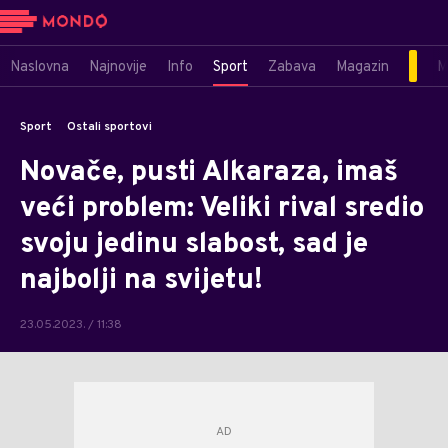
Naslovna
Najnovije
Info
Sport
Zabava
Magazin
M
Sport
Ostali sportovi
Novače, pusti Alkaraza, imaš
veći problem: Veliki rival sredio
svoju jedinu slabost, sad je
najbolji na svijetu!
23.05.2023. / 11:38