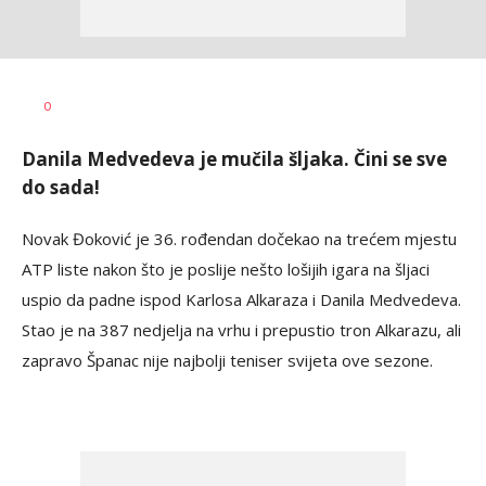
Nebojša
AUTOR
0
Šatara
Danila Medvedeva je mučila šljaka. Čini se sve
do sada!
Novak Đoković je 36. rođendan dočekao na trećem mjestu
ATP liste nakon što je poslije nešto lošijih igara na šljaci
uspio da padne ispod Karlosa Alkaraza i Danila Medvedeva.
Stao je na 387 nedjelja na vrhu i prepustio tron Alkarazu, ali
zapravo Španac nije najbolji teniser svijeta ove sezone.