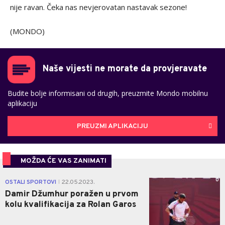
nije ravan. Čeka nas nevjerovatan nastavak sezone!
(MONDO)
Naše vijesti ne morate da provjeravate
Budite bolje informisani od drugih, preuzmite Mondo mobilnu
aplikaciju
PREUZMI APLIKACIJU
MOŽDA ĆE VAS ZANIMATI
0
OSTALI SPORTOVI
22.05.2023.
|
Damir Džumhur poražen u prvom
kolu kvalifikacija za Rolan Garos