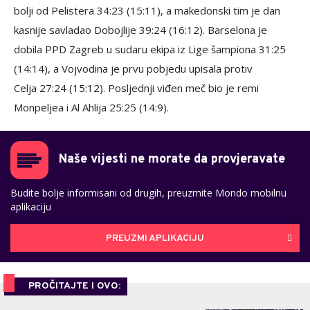
bolji od Pelistera 34:23 (15:11), a makedonski tim je dan
kasnije savladao Dobojlije 39:24 (16:12). Barselona je
dobila PPD Zagreb u sudaru ekipa iz Lige šampiona 31:25
(14:14), a Vojvodina je prvu pobjedu upisala protiv
Celja 27:24 (15:12). Posljednji viđen meč bio je remi
Monpeljea i Al Ahlija 25:25 (14:9).
Naše vijesti ne morate da provjeravate
Budite bolje informisani od drugih, preuzmite Mondo mobilnu
aplikaciju
PREUZMI APLIKACIJU
PROČITAJTE I OVO: