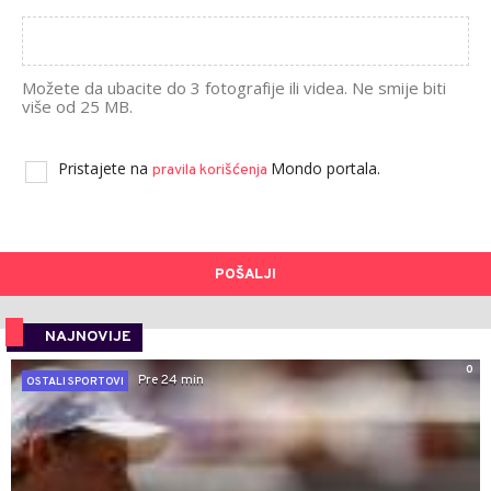
Možete da ubacite do 3 fotografije ili videa. Ne smije biti
više od 25 MB.
Pristajete na
Mondo portala.
pravila korišćenja
POŠALJI
NAJNOVIJE
0
Pre 24 min
OSTALI SPORTOVI