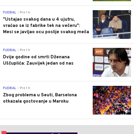
0
FUDBAL
Pre 1 h
|
"Ustajao svakog dana u 4 ujutru,
vraćao se iz fabrike tek na večeru":
Mesi se javljao ocu poslije svakog meča
1
FUDBAL
Pre 1 h
|
Dvije godine od smrti Dženana
Uščuplića: Zauvijek jedan od nas
0
FUDBAL
Pre 1 h
|
Zbog problema u Seuti, Barselona
otkazala gostovanje u Maroku