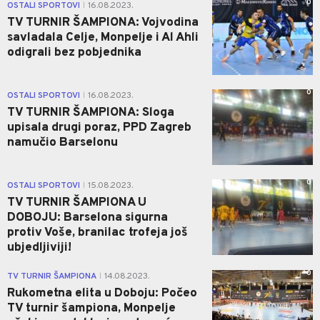
0
OSTALI SPORTOVI
16.08.2023.
|
TV TURNIR ŠAMPIONA: Vojvodina
savladala Celje, Monpelje i Al Ahli
odigrali bez pobjednika
0
OSTALI SPORTOVI
16.08.2023.
|
TV TURNIR ŠAMPIONA: Sloga
upisala drugi poraz, PPD Zagreb
namučio Barselonu
0
OSTALI SPORTOVI
15.08.2023.
|
TV TURNIR ŠAMPIONA U
DOBOJU: Barselona sigurna
protiv Voše, branilac trofeja još
ubjedljiviji!
0
TV TURNIR ŠAMPIONA
14.08.2023.
|
Rukometna elita u Doboju: Počeo
TV turnir šampiona, Monpelje