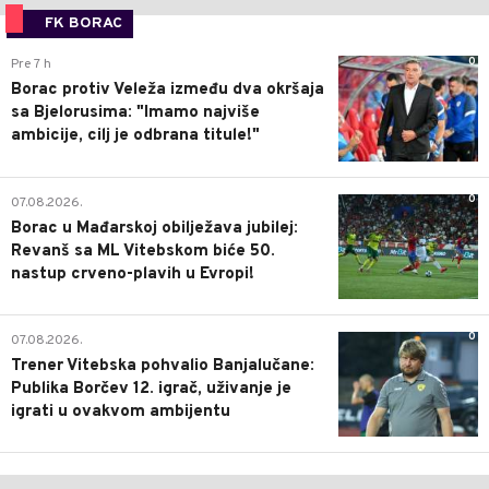
FK BORAC
0
Pre 7 h
Borac protiv Veleža između dva okršaja
sa Bjelorusima: "Imamo najviše
ambicije, cilj je odbrana titule!"
0
07.08.2026.
Borac u Mađarskoj obilježava jubilej:
Revanš sa ML Vitebskom biće 50.
nastup crveno-plavih u Evropi!
0
07.08.2026.
Trener Vitebska pohvalio Banjalučane:
Publika Borčev 12. igrač, uživanje je
igrati u ovakvom ambijentu