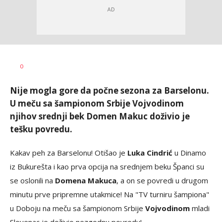
0
Nije mogla gore da počne sezona za Barselonu.
U meču sa šampionom Srbije Vojvodinom
njihov srednji bek Domen Makuc doživio je
tešku povredu.
Kakav peh za Barselonu! Otišao je
Luka Cindrić
u Dinamo
iz Bukurešta i kao prva opcija na srednjem beku Španci su
se oslonili na
Domena Makuca
, a on se povredi u drugom
minutu prve pripremne utakmice! Na "TV turniru šampiona"
u Doboju na meču sa šampionom Srbije
Vojvodinom
mladi