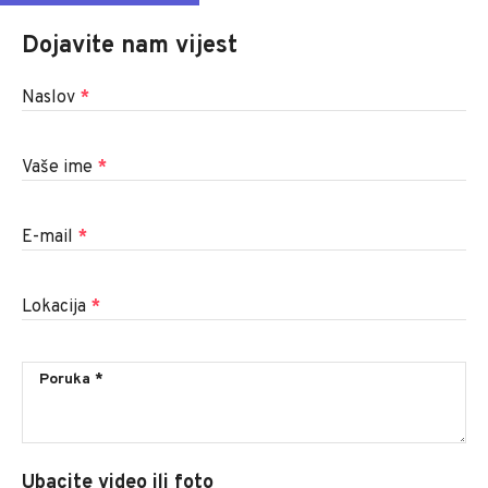
Dojavite nam vijest
Naslov
*
Vaše ime
*
E-mail
*
Lokacija
*
Ubacite video ili foto