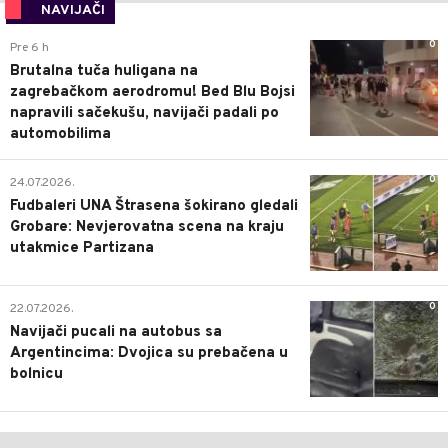
NAVIJAČI
0
Pre 6 h
Brutalna tuča huligana na
zagrebačkom aerodromu! Bed Blu Bojsi
napravili sačekušu, navijači padali po
automobilima
0
24.07.2026.
Fudbaleri UNA Štrasena šokirano gledali
Grobare: Nevjerovatna scena na kraju
utakmice Partizana
0
22.07.2026.
Navijači pucali na autobus sa
Argentincima: Dvojica su prebačena u
bolnicu