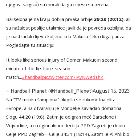
njegovi saigrači su morali da ga iznesu sa terena.
Barselona je na kraju dobila prvaka Srbije
39:29 (20:12)
, ali
su nažalost poslije utakmice javili da je povreda ozbiljna, da
je nastradalo lijevo koljeno i da Makuca čeka duga pauza.
Pogledajte tu situaciju:
It looks like serious injury of Domen Makuc in second
minute of the first pre-season
match...
#handball
pic.twitter.com/jAyNWgd1hK
August 15, 2023
— Handball Planet (@Handball_Planet)
Na "TV turniru šampiona" okupila se rukometna elita
Evrope, a na otvaranju je Monpelje savladao domaćina
Slogu 44:20 (19:8). Zatim je odigran meč Barselone i
Vojvodine, a u regionalnom derbiju PPD Zagreb je dobio
Celje PPD Zagreb – Celje 34:31 (18:14). Zatim je Al Ahli bio