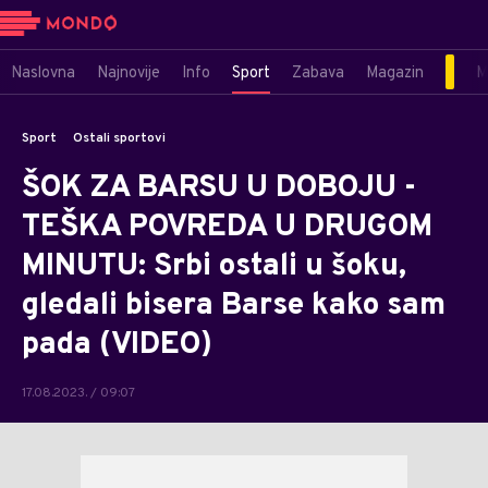
Naslovna
Najnovije
Info
Sport
Zabava
Magazin
M
Sport
Ostali sportovi
ŠOK ZA BARSU U DOBOJU -
TEŠKA POVREDA U DRUGOM
MINUTU: Srbi ostali u šoku,
gledali bisera Barse kako sam
pada (VIDEO)
17.08.2023. / 09:07