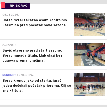
RK BORAC
0
05.08.2026.
Borac m:tel zakazao osam kontrolnih
utakmica pred početak nove sezone
0
27.07.2026.
Savić otvoreno pred start sezone:
Borac napada titulu, klub ulazi bez
dugova prema igračima!
0
RUKOMET
27.07.2026.
|
Borac krenuo jako od starta, igrači
jedva dočekali početak priprema: Cilj se
zna - titula!