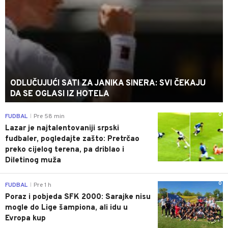
ODLUČUJUĆI SATI ZA JANIKA SINERA: SVI ČEKAJU
DA SE OGLASI IZ HOTELA
0
FUDBAL
Pre 58 min
|
Lazar je najtalentovaniji srpski
fudbaler, pogledajte zašto: Pretrčao
preko cijelog terena, pa driblao i
Diletinog muža
0
FUDBAL
Pre 1 h
|
Poraz i pobjeda SFK 2000: Sarajke nisu
mogle do Lige šampiona, ali idu u
Evropa kup