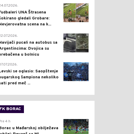
0
24.07.2026.
Fudbaleri UNA Štrasena
šokirano gledali Grobare:
Nevjerovatna scena na k...
0
22.07.2026.
Navijači pucali na autobus sa
Argentincima: Dvojica su
prebačena u bolnicu
1
07.07.2026.
Levski se oglasio: Saopštenje
bugarskog šampiona nekoliko
sati pred meč ...
FK BORAC
0
Pre 4 h
Borac u Mađarskoj obilježava