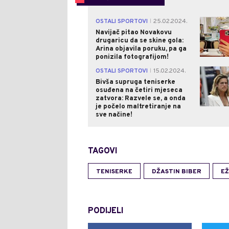
OSTALI SPORTOVI
25.02.2024.
|
Navijač pitao Novakovu
drugaricu da se skine gola:
Arina objavila poruku, pa ga
ponizila fotografijom!
OSTALI SPORTOVI
15.02.2024.
|
Bivša supruga teniserke
osuđena na četiri mjeseca
zatvora: Razvele se, a onda
je počelo maltretiranje na
sve načine!
TAGOVI
TENISERKE
DŽASTIN BIBER
EŽ
PODIJELI