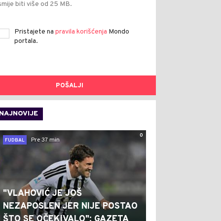
smije biti više od 25 MB.
Pristajete na
pravila korišćenja
Mondo
portala.
POŠALJI
NAJNOVIJE
0
Pre 37 min
FUDBAL
"VLAHOVIĆ JE JOŠ
NEZAPOSLEN JER NIJE POSTAO
ŠTO SE OČEKIVALO": GAZETA