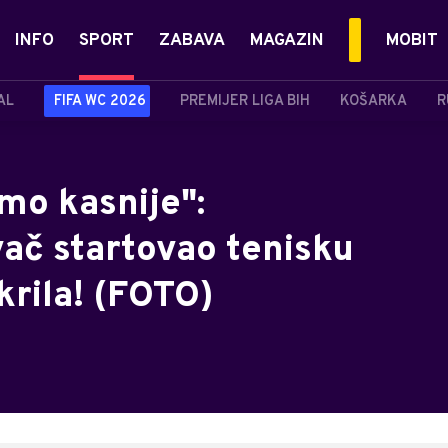
INFO
SPORT
ZABAVA
MAGAZIN
MOBIT
AL
FIFA WC 2026
PREMIJER LIGA BIH
KOŠARKA
R
mo kasnije":
vač startovao tenisku
tkrila! (FOTO)