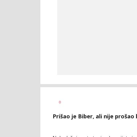
Bojan
AUTOR
0
Jakovljević
Prišao je Biber, ali nije prošao