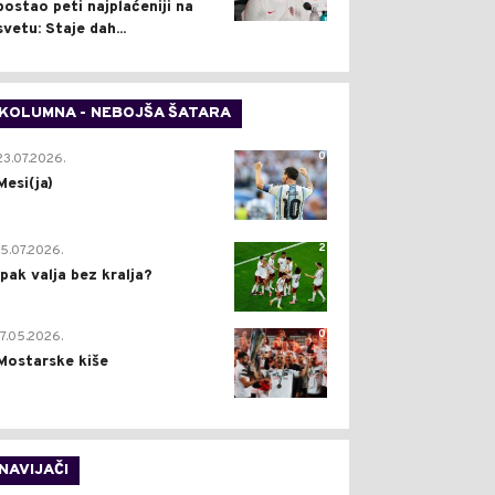
postao peti najplaćeniji na
svetu: Staje dah...
KOLUMNA - NEBOJŠA ŠATARA
0
23.07.2026.
Mesi(ja)
2
15.07.2026.
Ipak valja bez kralja?
0
17.05.2026.
Mostarske kiše
NAVIJAČI