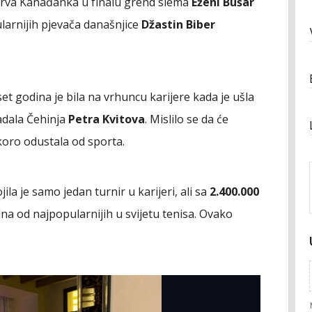
 prva Kanađanka u finalu grend slema
Eženi Bušar
ularnijih pjevača današnjice
Džastin Biber
et godina je bila na vrhuncu karijere kada je ušla
ladala Čehinja
Petra Kvitova
. Mislilo se da će
uskoro odustala od sporta.
la je samo jedan turnir u karijeri, ali sa
2.400.000
dna od najpopularnijih u svijetu tenisa. Ovako