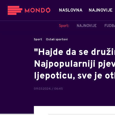
NASLOVNA
NAJNOVIJE
Sport:
NAJNOVIJE
FUDB
Sport
Ostali sportovi
"Hajde da se druži
Najpopularniji pje
ljepoticu, sve je o
09.03.2024. / 06:45