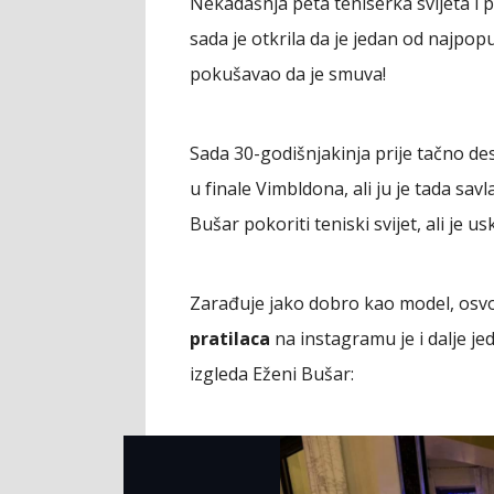
Nekadašnja peta teniserka svijeta i
sada je otkrila da je jedan od najpop
pokušavao da je smuva!
Sada 30-godišnjakinja prije tačno des
u finale Vimbldona, ali ju je tada sav
Bušar pokoriti teniski svijet, ali je 
Zarađuje jako dobro kao model, osvoji
pratilaca
na instagramu je i dalje je
izgleda Eženi Bušar: