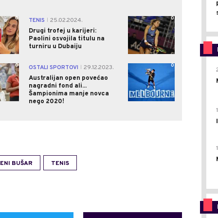
0
0
TENIS
25.02.2024.
|
Drugi trofej u karijeri:
Paolini osvojila titulu na
turniru u Dubaiju
0
0
OSTALI SPORTOVI
29.12.2023.
|
Australijan open povećao
nagradni fond ali...
Šampionima manje novca
nego 2020!
ENI BUŠAR
TENIS