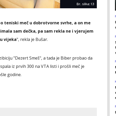
Br. slika: 13
smo teniski meč u dobrotvorne svrhe, a on me
i imala sam dečka, pa sam rekla ne i vjerujem
u vijeka
", rekla je Bušar.
ibiciju "Dezert Smeš", a tada je Biber probao da
ala iz prvih 300 na VTA listi i prošli meč je
šle godine.