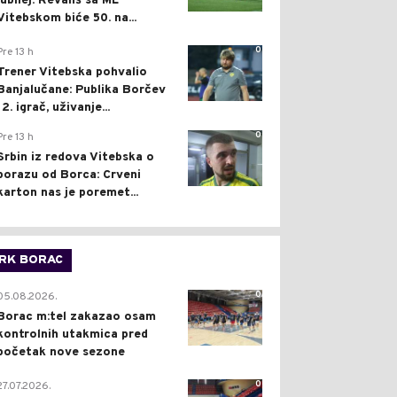
jubilej: Revanš sa ML
Vitebskom biće 50. na...
0
Pre 13 h
Trener Vitebska pohvalio
Banjalučane: Publika Borčev
12. igrač, uživanje...
0
Pre 13 h
Srbin iz redova Vitebska o
porazu od Borca: Crveni
karton nas je poremet...
RK BORAC
0
05.08.2026.
Borac m:tel zakazao osam
kontrolnih utakmica pred
početak nove sezone
0
27.07.2026.