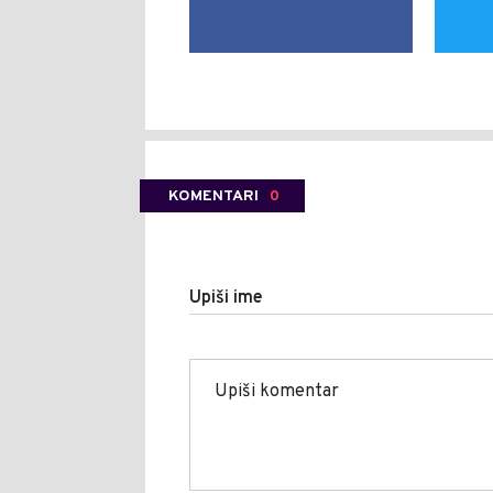
KOMENTARI
0
Upiši ime