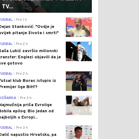
TV...
0
FUDBAL
Pre 1 h
|
Dejan Stanković: "Ovdje je
uvijek pitanje života i smrti"
0
FUDBAL
Pre 2 h
|
Saša Lukić završio milionski
transfer: Englezi objavili da je
sve gotovo
0
FUDBAL
Pre 2 h
|
Futsal klub Borac istupio iz
Premijer lige BiH!?
0
KOŠARKA
Pre 3 h
|
Najmučnija priča Evrolige
dobila epilog: Bio jedan od
najboljih u Evropi...
0
FUDBAL
Pre 3 h
|
Dalić napustio Hrvatsku, pa