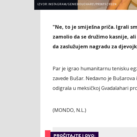
IZVOR: INSTAGRAM/GENIEBOUCHARD/PRINTSCREEN
"Ne, to je smiješna priča. Igrali 
zamolio da se družimo kasnije, al
da zaslužujem nagradu za djevojk
Par je igrao humanitarnu tenisku egz
zavede Bušar. Nedavno je Bušarova isp
odigrala u meksičkoj Gvadalahari pro
(MONDO, N.L.)
PROČITAJTE I OVO: