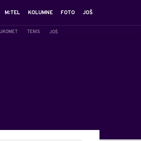
M:TEL
KOLUMNE
FOTO
JOŠ
UKOMET
TENIS
JOŠ