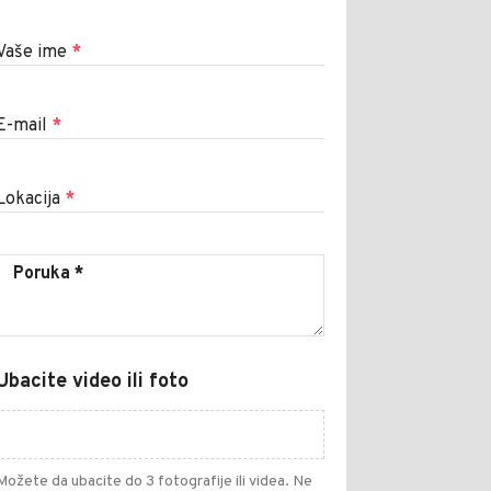
Vaše ime
*
E-mail
*
Lokacija
*
Ubacite video ili foto
Možete da ubacite do 3 fotografije ili videa. Ne