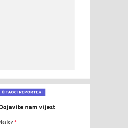
ČITAOCI REPORTERI
Dojavite nam vijest
Naslov
*