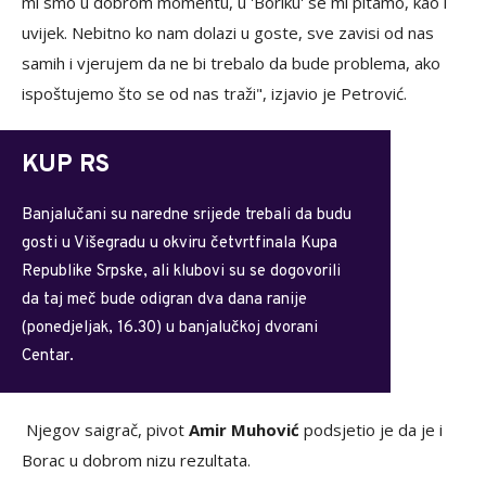
mi smo u dobrom momentu, u 'Boriku' se mi pitamo, kao i
uvijek. Nebitno ko nam dolazi u goste, sve zavisi od nas
samih i vjerujem da ne bi trebalo da bude problema, ako
ispoštujemo što se od nas traži", izjavio je Petrović.
KUP RS
Banjalučani su naredne srijede trebali da budu
gosti u Višegradu u okviru četvrtfinala Kupa
Republike Srpske, ali klubovi su se dogovorili
da taj meč bude odigran dva dana ranije
(ponedjeljak, 16.30) u banjalučkoj dvorani
Centar.
Njegov saigrač, pivot
Amir Muhović
podsjetio je da je i
Borac u dobrom nizu rezultata.