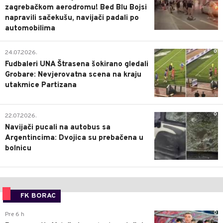
zagrebačkom aerodromu! Bed Blu Bojsi
napravili sačekušu, navijači padali po
automobilima
0
24.07.2026.
Fudbaleri UNA Štrasena šokirano gledali
Grobare: Nevjerovatna scena na kraju
utakmice Partizana
0
22.07.2026.
Navijači pucali na autobus sa
Argentincima: Dvojica su prebačena u
bolnicu
FK BORAC
0
Pre 6 h