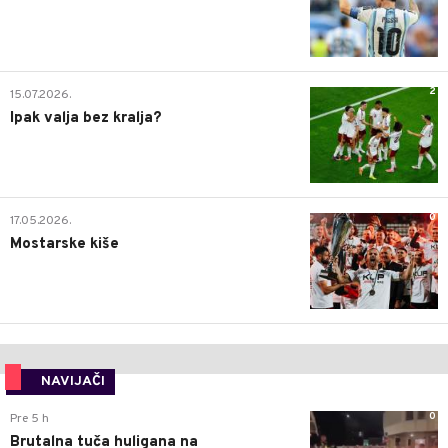
2
15.07.2026.
Ipak valja bez kralja?
0
17.05.2026.
Mostarske kiše
NAVIJAČI
0
Pre 5 h
Brutalna tuča huligana na