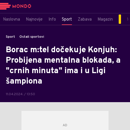
Naslovna
Najnovije
Info
Sport
Zabava
Magazin
M
Sport
Ostali sportovi
Borac m:tel dočekuje Konjuh:
Probijena mentalna blokada, a
"crnih minuta" ima i u Ligi
šampiona
11.04.2024. / 13:50