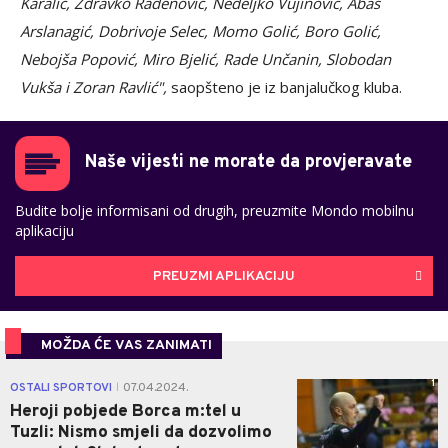
Karalić, Zdravko Rađenović, Nedeljko Vujinović, Abas
Arslanagić, Dobrivoje Selec, Momo Golić, Boro Golić,
Nebojša Popović, Miro Bjelić, Rade Unčanin, Slobodan
Vukša i Zoran Ravlić",
saopšteno je iz banjalučkog kluba.
Naše vijesti ne morate da provjeravate
Budite bolje informisani od drugih, preuzmite Mondo mobilnu
aplikaciju
PREUZMI APLIKACIJU
MOŽDA ĆE VAS ZANIMATI
1
OSTALI SPORTOVI
07.04.2024.
|
Heroji pobjede Borca m:tel u
Tuzli: Nismo smjeli da dozvolimo