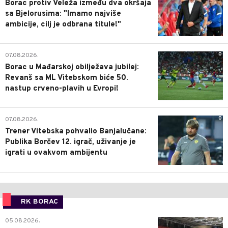
Borac protiv Veleža između dva okršaja
sa Bjelorusima: "Imamo najviše
ambicije, cilj je odbrana titule!"
0
07.08.2026.
Borac u Mađarskoj obilježava jubilej:
Revanš sa ML Vitebskom biće 50.
nastup crveno-plavih u Evropi!
0
07.08.2026.
Trener Vitebska pohvalio Banjalučane:
Publika Borčev 12. igrač, uživanje je
igrati u ovakvom ambijentu
RK BORAC
0
05.08.2026.