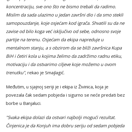
koncentraciju, sve ono što ne bismo trebali da radimo.
Mislim da sada ulazimo u jedan završni dio i da smo stekli
samopouzdanje, koje osjećam kod igrača. Shvatili su da ne
zavise od bilo koga već isključivo od sebe, odnosno svoje
partije na terenu. Osjećam da ekipa napreduje u
mentalnom stanju, a s obzirom da se bliži završnica Kupa
BiH i četiri kola u kojima želimo da zadržimo radnu etiku,
motivaciju i da ostvarimo ciljeve koje možemo u ovom
trenutku",
rekao je Smajlagić.
Međutim, u sjajnoj seriji je i ekipa iz Živinica, koja je
povezala čak sedam pobjeda i sigurno se neće predati bez
borbe u Banjaluci.
"Svaka ekipa dolazi da ostvari najbolji mogući rezultat.
Činjenica je da Konjuh ima dobru seriju od sedam pobjeda