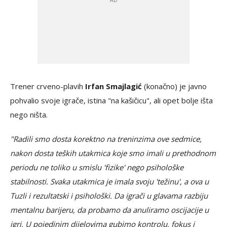
Trener crveno-plavih
Irfan Smajlagić
(konačno) je javno
pohvalio svoje igrače, istina "na kašičicu", ali opet bolje išta
nego ništa.
"Radili smo dosta korektno na treninzima ove sedmice,
nakon dosta teških utakmica koje smo imali u prethodnom
periodu ne toliko u smislu 'fizike' nego psihološke
stabilnosti. Svaka utakmica je imala svoju 'težinu', a ova u
Tuzli i rezultatski i psihološki. Da igrači u glavama razbiju
mentalnu barijeru, da probamo da anuliramo oscijacije u
igri. U pojedinim dijelovima gubimo kontrolu, fokus i