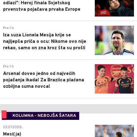
odlazi": Heroj finala Svjetskog
prvenstva pojačava prvaka Evrope
0
Pre 1 h
Iza suza Lionela Mesija krije se
najljepša priča o ocu: Nikome ovo nije
rekao, samo on zna kroz šta su prošli
0
Pre 1 h
Arsenal doveo jedno od najvećih
pojačanja ikada! Za Brazilca plaćena
ozbiljna suma novca!
KOLUMNA - NEBOJŠA ŠATARA
0
23.07.2026.
Mesi(ja)