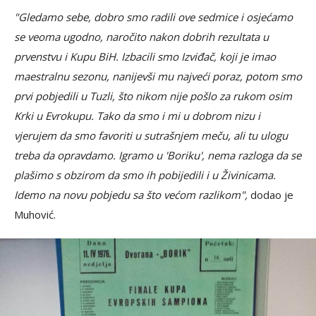
"Gledamo sebe, dobro smo radili ove sedmice i osjećamo
se veoma ugodno, naročito nakon dobrih rezultata u
prvenstvu i Kupu BiH. Izbacili smo Izviđač, koji je imao
maestralnu sezonu, nanijevši mu najveći poraz, potom smo
prvi pobjedili u Tuzli, što nikom nije pošlo za rukom osim
Krki u Evrokupu. Tako da smo i mi u dobrom nizu i
vjerujem da smo favoriti u sutrašnjem meču, ali tu ulogu
treba da opravdamo. Igramo u 'Boriku', nema razloga da se
plašimo s obzirom da smo ih pobijedili i u Živinicama.
Idemo na novu pobjedu sa što većom razlikom",
dodao je
Muhović.