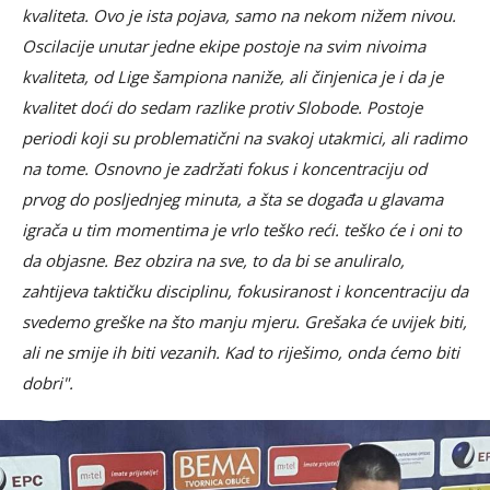
kvaliteta. Ovo je ista pojava, samo na nekom nižem nivou.
Oscilacije unutar jedne ekipe postoje na svim nivoima
kvaliteta, od Lige šampiona naniže, ali činjenica je i da je
kvalitet doći do sedam razlike protiv Slobode. Postoje
periodi koji su problematični na svakoj utakmici, ali radimo
na tome. Osnovno je zadržati fokus i koncentraciju od
prvog do posljednjeg minuta, a šta se događa u glavama
igrača u tim momentima je vrlo teško reći. teško će i oni to
da objasne. Bez obzira na sve, to da bi se anuliralo,
zahtijeva taktičku disciplinu, fokusiranost i koncentraciju da
svedemo greške na što manju mjeru. Grešaka će uvijek biti,
ali ne smije ih biti vezanih. Kad to riješimo, onda ćemo biti
dobri".