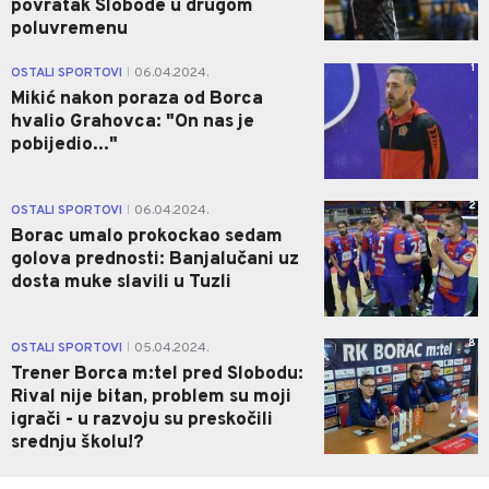
povratak Slobode u drugom
poluvremenu
1
OSTALI SPORTOVI
06.04.2024.
|
Mikić nakon poraza od Borca
hvalio Grahovca: "On nas je
pobijedio..."
2
OSTALI SPORTOVI
06.04.2024.
|
Borac umalo prokockao sedam
golova prednosti: Banjalučani uz
dosta muke slavili u Tuzli
8
OSTALI SPORTOVI
05.04.2024.
|
Trener Borca m:tel pred Slobodu:
Rival nije bitan, problem su moji
igrači - u razvoju su preskočili
srednju školu!?