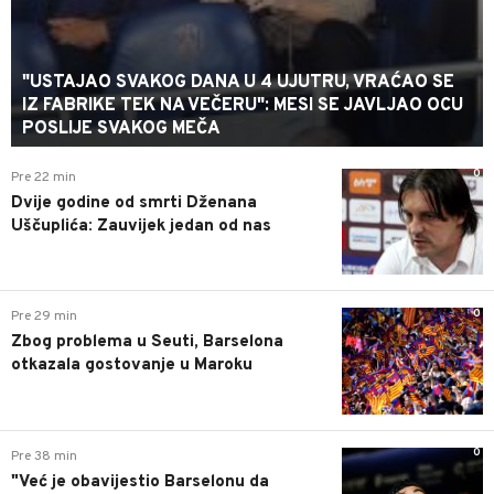
"USTAJAO SVAKOG DANA U 4 UJUTRU, VRAĆAO SE
IZ FABRIKE TEK NA VEČERU": MESI SE JAVLJAO OCU
POSLIJE SVAKOG MEČA
0
Pre 22 min
Dvije godine od smrti Dženana
Uščuplića: Zauvijek jedan od nas
0
Pre 29 min
Zbog problema u Seuti, Barselona
otkazala gostovanje u Maroku
0
Pre 38 min
"Već je obavijestio Barselonu da