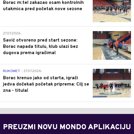
Borac m:tel zakazao osam kontrolnih
utakmica pred početak nove sezone
0
27.07.2026.
Savić otvoreno pred start sezone:
Borac napada titulu, klub ulazi bez
dugova prema igračima!
0
RUKOMET
27.07.2026.
|
Borac krenuo jako od starta, igrači
jedva dočekali početak priprema: Cilj se
zna - titula!
PREUZMI NOVU MONDO APLIKACIJU