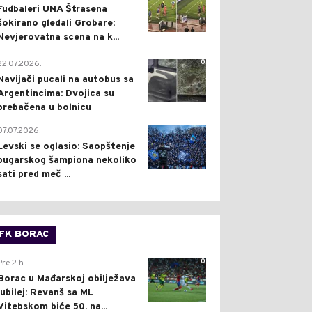
Fudbaleri UNA Štrasena
šokirano gledali Grobare:
Nevjerovatna scena na k...
0
22.07.2026.
Navijači pucali na autobus sa
Argentincima: Dvojica su
prebačena u bolnicu
1
07.07.2026.
Levski se oglasio: Saopštenje
bugarskog šampiona nekoliko
sati pred meč ...
FK BORAC
0
Pre 2 h
Borac u Mađarskoj obilježava
jubilej: Revanš sa ML
Vitebskom biće 50. na...