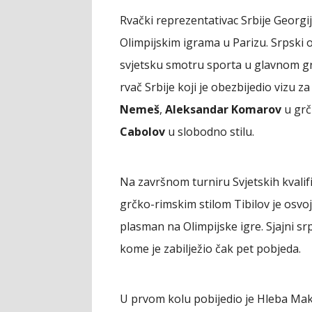
Rvački reprezentativac Srbije Georgi
Olimpijskim igrama u Parizu. Srpski o
svjetsku smotru sporta u glavnom gra
rvač Srbije koji je obezbijedio vizu za
Nemeš
,
Aleksandar Komarov
u gr
Cabolov
u slobodno stilu.
Na završnom turniru Svjetskih kvalifi
grčko-rimskim stilom Tibilov je osvoj
plasman na Olimpijske igre. Sjajni sr
kome je zabilježio čak pet pobjeda.
U prvom kolu pobijedio je Hleba Maka