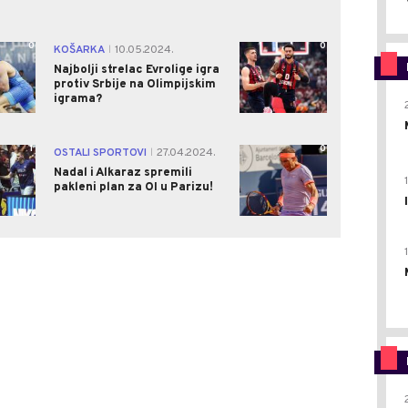
0
0
KOŠARKA
10.05.2024.
|
Najbolji strelac Evrolige igra
protiv Srbije na Olimpijskim
igrama?
1
0
OSTALI SPORTOVI
27.04.2024.
|
Nadal i Alkaraz spremili
pakleni plan za OI u Parizu!