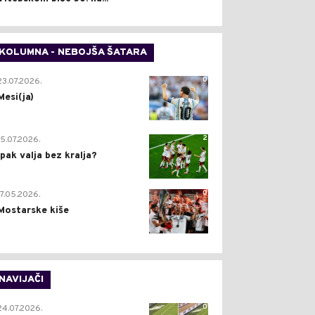
KOLUMNA - NEBOJŠA ŠATARA
0
23.07.2026.
Mesi(ja)
2
15.07.2026.
Ipak valja bez kralja?
0
17.05.2026.
Mostarske kiše
NAVIJAČI
0
24.07.2026.