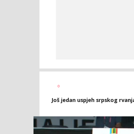
Nebojša
AUTOR
0
Šatara
Još jedan uspjeh srpskog rvanj