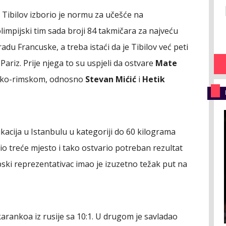
j Tibilov izborio je normu za učešće na
limpijski tim sada broji 84 takmičara za najveću
du Francuske, a treba istaći da je Tibilov već peti
 Pariz. Prije njega to su uspjeli da ostvare
Mate
čko-rimskom, odnosno
Stevan Mićić
i
Hetik
kacija u Istanbulu u kategoriji do 60 kilograma
io treće mjesto i tako ostvario potreban rezultat
pski reprezentativac imao je izuzetno težak put na
rankoa iz rusije sa 10:1. U drugom je savladao