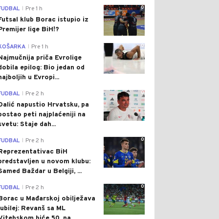
0
FUDBAL
Pre 1 h
|
Futsal klub Borac istupio iz
Premijer lige BiH!?
0
KOŠARKA
Pre 1 h
|
Najmučnija priča Evrolige
dobila epilog: Bio jedan od
najboljih u Evropi...
0
FUDBAL
Pre 2 h
|
Dalić napustio Hrvatsku, pa
postao peti najplaćeniji na
svetu: Staje dah...
0
FUDBAL
Pre 2 h
|
Reprezentativac BiH
predstavljen u novom klubu:
Samed Baždar u Belgiji, ...
0
FUDBAL
Pre 2 h
|
Borac u Mađarskoj obilježava
jubilej: Revanš sa ML
Vitebskom biće 50. na...