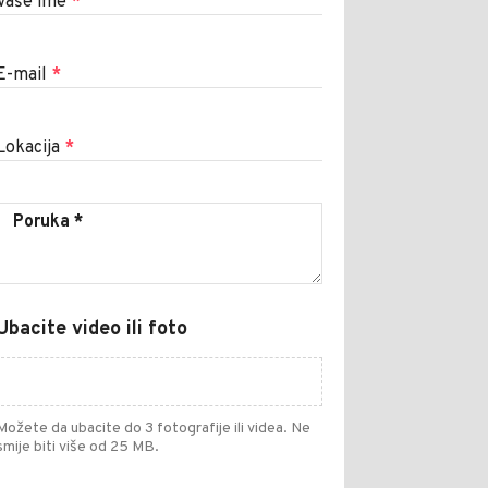
Vaše ime
*
E-mail
*
Lokacija
*
Ubacite video ili foto
Možete da ubacite do 3 fotografije ili videa. Ne
smije biti više od 25 MB.