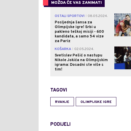
MOŽDA ĆE VAS ZANIMATI
OSTALI SPORTOVI
08.05.2024.
|
Posljednja šansa za
Olimpijske igre! Srbi u
pakleno teškoj misiji - 600
kandidata, a samo 54 vize
za Pariz
KOŠARKA
02.05.2024.
|
Svetislav Pešić o nastupu
Nikole Jokića na Olimpijskim
igrama: Dosadni ste više s
tim!
TAGOVI
RVANJE
OLIMPIJSKE IGRE
PODIJELI