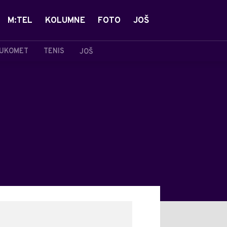
M:TEL
KOLUMNE
FOTO
JOŠ
UKOMET
TENIS
JOŠ