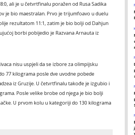
8:0, ali je u četvrtfinalu poražen od Rusa Sadika
lov je bio maestralan. Prvo je trijumfoavo u duelu
e rezultatom 11:1, zatim je bio bolji od Dahjun
čujućoj borbi pobijedio je Razvana Arnauta iz
ivaca nisu uspjeli da se izbore za olimpijsku
 do 77 kilograma posle dve uvodne pobede
dzea iz Gruzije. U četvrtfinalu takođe je izgubio i
ograma. Posle velike brobe od njega je bio bolji
ačke. U prvom kolu u kategoriji do 130 kilograma