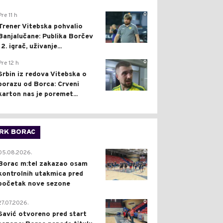
0
Pre 11 h
Trener Vitebska pohvalio
Banjalučane: Publika Borčev
12. igrač, uživanje...
0
Pre 12 h
Srbin iz redova Vitebska o
porazu od Borca: Crveni
karton nas je poremet...
RK BORAC
0
05.08.2026.
Borac m:tel zakazao osam
kontrolnih utakmica pred
početak nove sezone
0
27.07.2026.
Savić otvoreno pred start