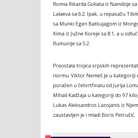
Romia Rikarda Goliata iz Namibije sa 
Lalaeva sa 6:2. Ipak, u repasažu Tibi
sa Munki Egen Batkujagom iz Mongolij
Kima iz Južne Koreje sa 8:1, a u odlu
Rumunije sa 5:2.
Preostala trojica srpskih reprezentat
normu. Viktor Nemeš je u kategoriji
poražen u četvrtfinalu od Jurija Loma
Mihail Kadžaja u kategoriji do 97 kil
Lukas Aleksandros Lazojanis iz Njem
zaustavljen je i mladi Boris Petrušić.