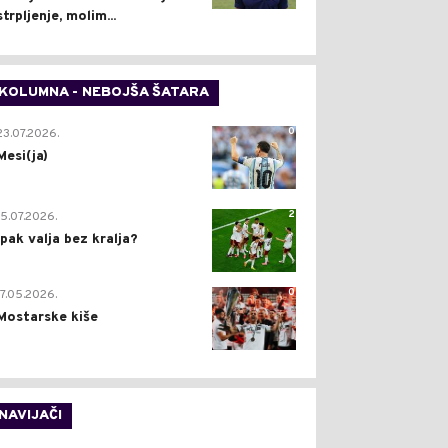
strpljenje, molim...
KOLUMNA - NEBOJŠA ŠATARA
0
23.07.2026.
Mesi(ja)
2
15.07.2026.
Ipak valja bez kralja?
0
17.05.2026.
Mostarske kiše
NAVIJAČI