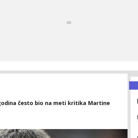
odina često bio na meti kritika Martine