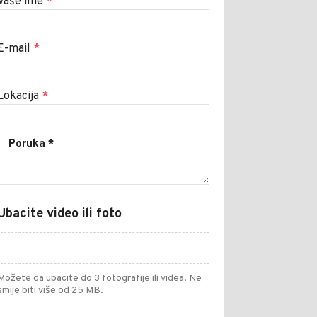
Vaše ime
*
E-mail
*
Lokacija
*
Ubacite video ili foto
Možete da ubacite do 3 fotografije ili videa. Ne
smije biti više od 25 MB.