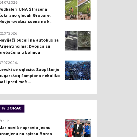
0
24.07.2026.
Fudbaleri UNA Štrasena
šokirano gledali Grobare:
Nevjerovatna scena na k...
0
22.07.2026.
Navijači pucali na autobus sa
Argentincima: Dvojica su
prebačena u bolnicu
1
07.07.2026.
Levski se oglasio: Saopštenje
bugarskog šampiona nekoliko
sati pred meč ...
FK BORAC
0
Pre 1 h
Marinović napravio jednu
promjenu na spisku Borca