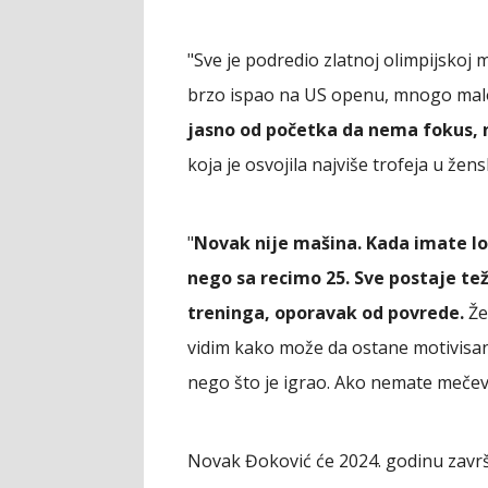
"Sve je podredio zlatnoj olimpijskoj m
brzo ispao na US openu, mnogo malo 
jasno od početka da nema fokus, 
koja je osvojila najviše trofeja u žensk
"
Novak nije mašina. Kada imate lo
nego sa recimo 25. Sve postaje te
treninga, oporavak od povrede.
Žel
vidim kako može da ostane motivisan.
nego što je igrao. Ako nemate mečeve
Novak Đoković će 2024. godinu završ