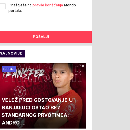
Pristajete na
pravila korišćenja
Mondo
portala.
POŠALJI
NAJNOVIJE
0
Pre 13 min
FUDBAL
VELEŽ PRED GOSTOVANJE U
BANJALUCI OSTAO BEZ
STANDARNOG PRVOTIMCA:
ANDRO ...