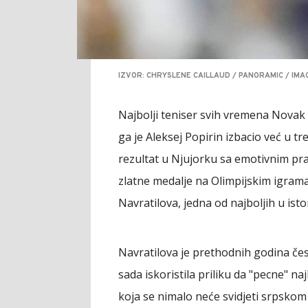
IZVOR: CHRYSLENE CAILLAUD / PANORAMIC / IM
Najbolji teniser svih vremena Nova
ga je Aleksej Popirin izbacio već u tr
rezultat u Njujorku sa emotivnim pr
zlatne medalje na Olimpijskim igrama
Navratilova, jedna od najboljih u istori
Navratilova je prethodnih godina čes
sada iskoristila priliku da "pecne" n
koja se nimalo neće svidjeti srpskom