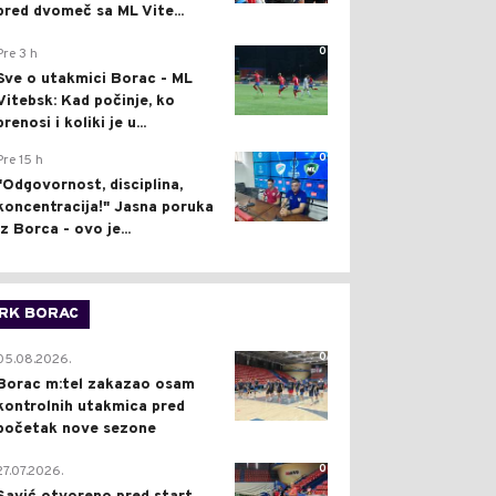
pred dvomeč sa ML Vite...
0
Pre 3 h
Sve o utakmici Borac - ML
Vitebsk: Kad počinje, ko
prenosi i koliki je u...
0
Pre 15 h
"Odgovornost, disciplina,
koncentracija!" Jasna poruka
iz Borca - ovo je...
RK BORAC
0
05.08.2026.
Borac m:tel zakazao osam
kontrolnih utakmica pred
početak nove sezone
0
27.07.2026.