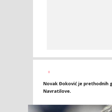
Dragan
AUTOR
0
Šutvić
Novak Đoković je prethodnih g
Navratilove.