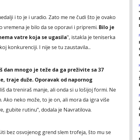
edalji i to je i uradio. Zato me ne čudi što je ovako
vremena je bilo da se oporavi i pripremi.
Bilo je
nema vatre koja se ugasila
", istakla je teniserka
oj konkurenciji. I nije se tu zaustavila...
š dan mnogo je teže da ga preživite sa 37
že, traje duže. Oporavak od napornog
iš da treniraš manje, ali onda si u lošijoj formi. Ne
 Ako neko može, to je on, ali mora da igra više
, gubite rutinu", dodala je Navratilova.
iti bez osvojenog grend slem trofeja, što mu se