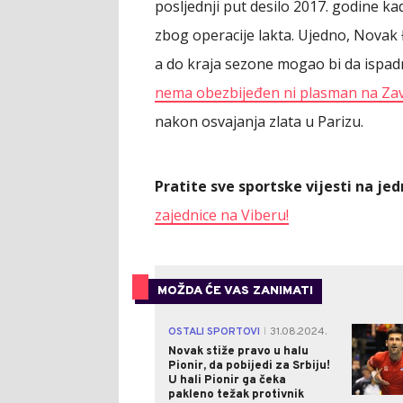
posljednji put desilo 2017. godine k
zbog operacije lakta. Ujedno, Novak 
a do kraja sezone mogao bi da ispadne
nema obezbijeđen ni plasman na Zav
nakon osvajanja zlata u Parizu.
Pratite sve sportske vijesti na j
zajednice na Viberu!
MOŽDA ĆE VAS ZANIMATI
OSTALI SPORTOVI
31.08.2024.
|
Novak stiže pravo u halu
Pionir, da pobijedi za Srbiju!
U hali Pionir ga čeka
pakleno težak protivnik