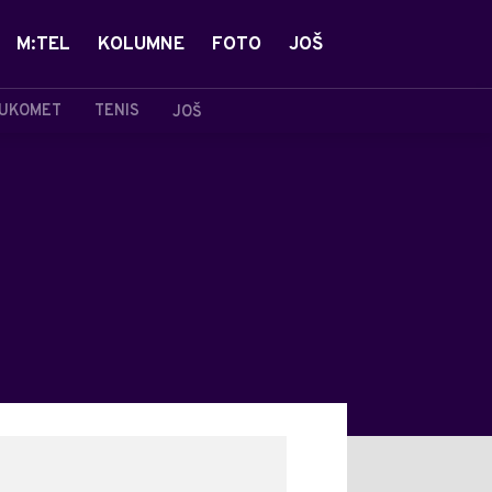
M:TEL
KOLUMNE
FOTO
JOŠ
UKOMET
TENIS
JOŠ