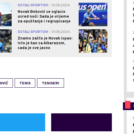
0
0
OSTALI SPORTOVI
31.08.2024.
|
Novak Đoković se oglasio
usred noći: Sada je vrijeme
za opuštanje i regrupisanje
0
0
OSTALI SPORTOVI
31.08.2024.
|
Znamo zašto je Novak ispao:
Isto je kao sa Alkarazom,
sada je sve jasno
OVIĆ
TENIS
TENISERI