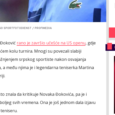
AGO SPORTFOTODIENST / PROFIMEDIA
k Đoković
rano je završio učešće na US openu
, gdje
ećem kolu turnira. Mnogi su povezali slabiji
ažnjenjem srpskog sportiste nakon osvajanja
, a među njima je i legendarna teniserka Martina
ji.
to znala da kritikuje Novaka Đokovića, pa je i
ajboljeg svih vremena. Ona je još jednom dala izjavu
 teniseru.