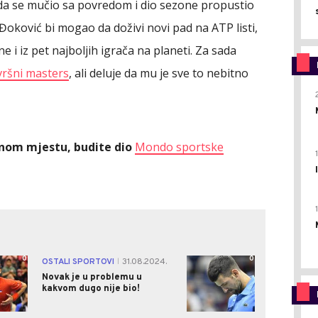
ada se mučio sa povredom i dio sezone propustio
Đoković bi mogao da doživi novi pad na ATP listi,
 i iz pet najboljih igrača na planeti. Za sada
ršni masters
, ali deluje da mu je sve to nebitno
ednom mjestu, budite dio
Mondo sportske
0
0
OSTALI SPORTOVI
31.08.2024.
|
Novak je u problemu u
kakvom dugo nije bio!