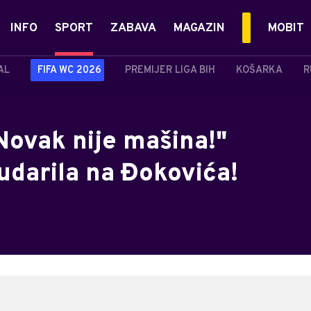
INFO
SPORT
ZABAVA
MAGAZIN
MOBIT
AL
FIFA WC 2026
PREMIJER LIGA BIH
KOŠARKA
R
 Novak nije mašina!"
udarila na Đokovića!