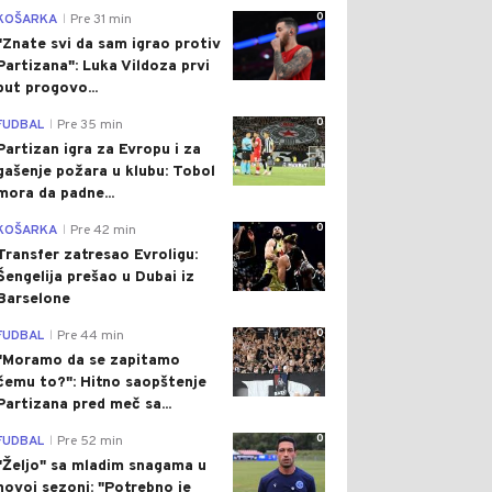
0
KOŠARKA
Pre 31 min
|
"Znate svi da sam igrao protiv
Partizana": Luka Vildoza prvi
put progovo...
0
FUDBAL
Pre 35 min
|
Partizan igra za Evropu i za
gašenje požara u klubu: Tobol
mora da padne...
0
KOŠARKA
Pre 42 min
|
Transfer zatresao Evroligu:
Šengelija prešao u Dubai iz
Barselone
0
FUDBAL
Pre 44 min
|
"Moramo da se zapitamo
čemu to?": Hitno saopštenje
Partizana pred meč sa...
0
FUDBAL
Pre 52 min
|
"Željo" sa mladim snagama u
novoj sezoni: "Potrebno je