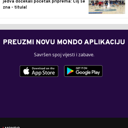
jedva dočekali početak priprema: Cilj se
zna - titula!
PREUZMI NOVU MONDO APLIKACIJU
Savršen spoj vijesti i zabave.