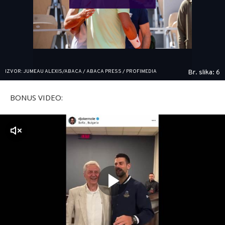
IZVOR: JUMEAU ALEXIS/ABACA / ABACA PRESS / PROFIMEDIA
Br. slika: 6
BONUS VIDEO:
zvuk