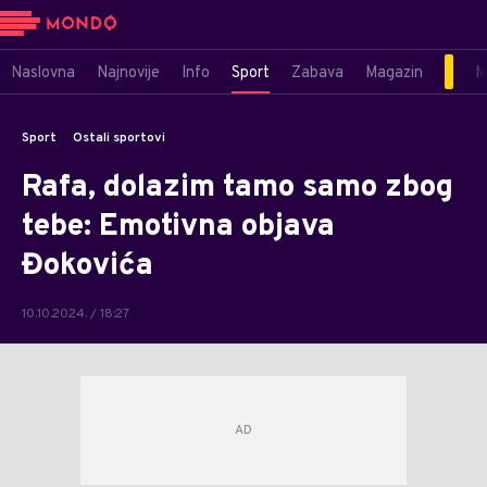
Naslovna
Najnovije
Info
Sport
Zabava
Magazin
M
Sport
Ostali sportovi
Rafa, dolazim tamo samo zbog
tebe: Emotivna objava
Đokovića
10.10.2024. / 18:27