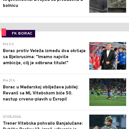
bolnicu
FK BORAC
0
Pre 2 h
Borac protiv Veleža između dva okršaja
sa Bjelorusima: "Imamo najviše
ambicije, cilj je odbrana titule!"
0
Pre 21 h
Borac u Mađarskoj obilježava jubilej:
Revanš sa ML Vitebskom biće 50.
nastup crveno-plavih u Evropi!
0
07.08.2026.
Trener Vitebska pohvalio Banjalučane: