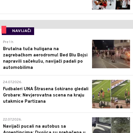
NAVIJAČI
0
Pre 1 h
Brutalna tuča huligana na
zagrebačkom aerodromu! Bed Blu Bojsi
napravili sačekušu, navijači padali po
automobilima
0
24.07.2026.
Fudbaleri UNA Štrasena šokirano gledali
Grobare: Nevjerovatna scena na kraju
utakmice Partizana
0
22.07.2026.
Navijači pucali na autobus sa
Argentincima: Dvojica su prebačena u