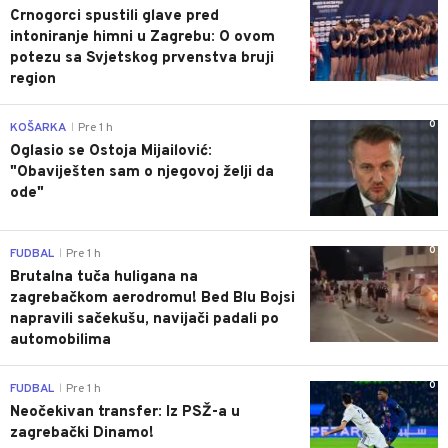
Crnogorci spustili glave pred
intoniranje himni u Zagrebu: O ovom
potezu sa Svjetskog prvenstva bruji
region
0
KOŠARKA
Pre 1 h
|
Oglasio se Ostoja Mijailović:
"Obaviješten sam o njegovoj želji da
ode"
0
FUDBAL
Pre 1 h
|
Brutalna tuča huligana na
zagrebačkom aerodromu! Bed Blu Bojsi
napravili sačekušu, navijači padali po
automobilima
0
FUDBAL
Pre 1 h
|
Neočekivan transfer: Iz PSŽ-a u
zagrebački Dinamo!