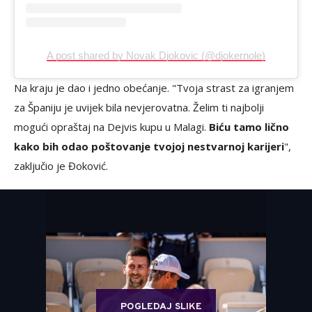
A post shared by Novak Djokovic (@djokernole)
Na kraju je dao i jedno obećanje. "Tvoja strast za igranjem
za Španiju je uvijek bila nevjerovatna. Želim ti najbolji
mogući opraštaj na Dejvis kupu u Malagi.
Biću tamo lično
kako bih odao poštovanje tvojoj nestvarnoj karijeri
",
zaključio je Đoković.
POGLEDAJ SLIKE