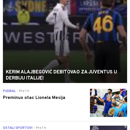
KERIM ALAJBEGOVIĆ DEBITOVAO ZA JUVENTUS U
DERBIJU ITALIJE!
0
FUDBAL
Pre 1 h
|
Preminuo otac Lionela Mesija
0
OSTALI SPORTOVI
Pre 1 h
|