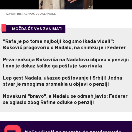
IZVOR: INSTAGRAM/DJOKERNOLE
MOŽDA ĆE VAS ZANIMATI
"Rafa je po tome najbolji kog smo ikada videli":
Đoković progovorio o Nadalu, na snimku je i Federer
Prva reakcija Đokovića na Nadalovu objavu o penziji:
I ovo je dokaz koliko ga poštuje kao rivala
Lep gest Nadala, ukazao poštovanje i Srbiji! Jedna
stvar je mnogima promakla u objavi o penziji
Novaku ni "bravo", a Nadalu se odmah javio: Federer
se oglasio zbog Rafine odluke o penziji