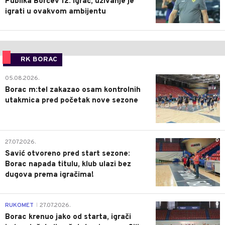
Publika Borčev 12. igrač, uživanje je
igrati u ovakvom ambijentu
RK BORAC
0
05.08.2026.
Borac m:tel zakazao osam kontrolnih
utakmica pred početak nove sezone
0
27.07.2026.
Savić otvoreno pred start sezone:
Borac napada titulu, klub ulazi bez
dugova prema igračima!
0
RUKOMET
27.07.2026.
|
Borac krenuo jako od starta, igrači