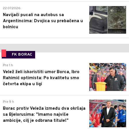
0
22.07.2026.
Navijači pucali na autobus sa
Argentincima: Dvojica su prebačena u
bolnicu
FK BORAC
0
Pre 1 h
Velež želi iskoristiti umor Borca, Ibro
Rahimić optimista: Po kvalitetu smo
četvrta ekipa u ligi
0
Pre 9 h
Borac protiv Veleža između dva okršaja
sa Bjelorusima: "Imamo najviše
ambicije, cilj je odbrana titule!"