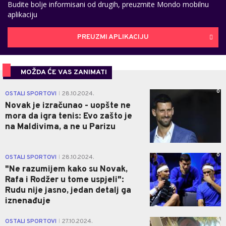
Budite bolje informisani od drugih, preuzmite Mondo mobilnu
aplikaciju
PREUZMI APLIKACIJU
MOŽDA ĆE VAS ZANIMATI
0
OSTALI SPORTOVI
28.10.2024.
|
Novak je izračunao - uopšte ne
mora da igra tenis: Evo zašto je
na Maldivima, a ne u Parizu
0
OSTALI SPORTOVI
28.10.2024.
|
"Ne razumijem kako su Novak,
Rafa i Rodžer u tome uspjeli":
Rudu nije jasno, jedan detalj ga
iznenađuje
0
OSTALI SPORTOVI
27.10.2024.
|