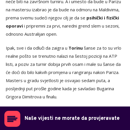
neće biti na završnom turniru. A i umesto da bude u Parizu
na mastersu izabrao je da bude na odmoru na Maldivima,
prema svemu sudeći njegov cilj je da se
psihički i fizički
oporavi
i pripremni za prvi, naredni grend slem u sezoni,
odnosno Australijan open.
Ipak, sve i da odluči da zaigra u
Torinu
šanse za to su vrlo
realne pošto se trenutno nalazi na šestoj poziciji na ATP
listi, a poziv za turnir dobija prvih osam i male su šanse da
će doći do bilo kakvih promjena u rangiranju nakon Pariza.
Masters u gradu svjetlosti je osvajao sedam puta, a
posljednji put prošle godine kada je savladao Bugarina
Grigora Dimitrova u finalu.
Naše vijesti ne morate da provjeravate