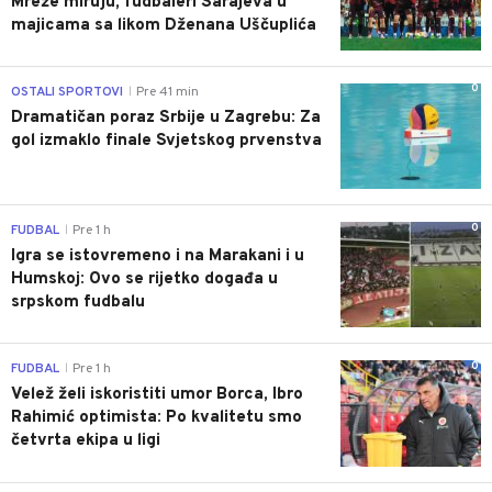
Mreže miruju, fudbaleri Sarajeva u
majicama sa likom Dženana Uščuplića
0
OSTALI SPORTOVI
Pre 41 min
|
Dramatičan poraz Srbije u Zagrebu: Za
gol izmaklo finale Svjetskog prvenstva
0
FUDBAL
Pre 1 h
|
Igra se istovremeno i na Marakani i u
Humskoj: Ovo se rijetko događa u
srpskom fudbalu
0
FUDBAL
Pre 1 h
|
Velež želi iskoristiti umor Borca, Ibro
Rahimić optimista: Po kvalitetu smo
četvrta ekipa u ligi