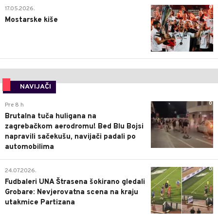
0
17.05.2026.
Mostarske kiše
NAVIJAČI
0
Pre 8 h
Brutalna tuča huligana na
zagrebačkom aerodromu! Bed Blu Bojsi
napravili sačekušu, navijači padali po
automobilima
0
24.07.2026.
Fudbaleri UNA Štrasena šokirano gledali
Grobare: Nevjerovatna scena na kraju
utakmice Partizana