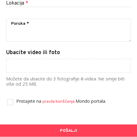
Lokacija
*
Ubacite video ili foto
Možete da ubacite do 3 fotografije ili videa. Ne smije biti
više od 25 MB.
Pristajete na
Mondo portala.
pravila korišćenja
POŠALJI