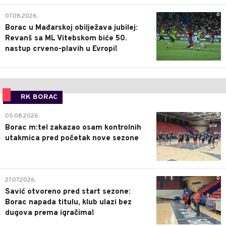
0
07.08.2026.
Borac u Mađarskoj obilježava jubilej:
Revanš sa ML Vitebskom biće 50.
nastup crveno-plavih u Evropi!
RK BORAC
0
05.08.2026.
Borac m:tel zakazao osam kontrolnih
utakmica pred početak nove sezone
0
27.07.2026.
Savić otvoreno pred start sezone:
Borac napada titulu, klub ulazi bez
dugova prema igračima!