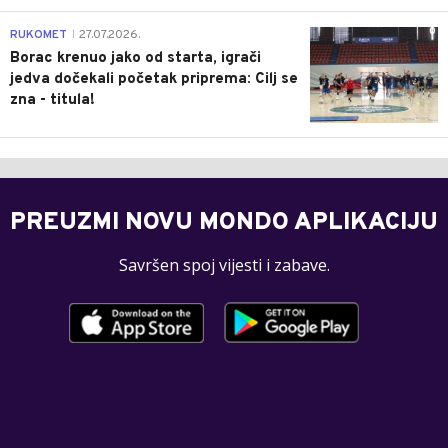
0
RUKOMET
27.07.2026.
|
Borac krenuo jako od starta, igrači
jedva dočekali početak priprema: Cilj se
zna - titula!
PREUZMI NOVU MONDO APLIKACIJU
Savršen spoj vijesti i zabave.