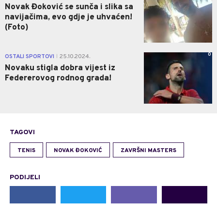
Novak Đoković se sunča i slika sa
navijačima, evo gdje je uhvaćen!
(Foto)
0
OSTALI SPORTOVI
25.10.2024.
|
Novaku stigla dobra vijest iz
Federerovog rodnog grada!
TAGOVI
TENIS
NOVAK ĐOKOVIĆ
ZAVRŠNI MASTERS
PODIJELI