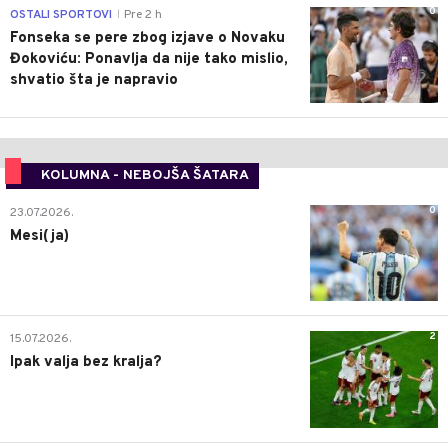
0
OSTALI SPORTOVI
Pre 2 h
|
Fonseka se pere zbog izjave o Novaku
Đokoviću: Ponavlja da nije tako mislio,
shvatio šta je napravio
KOLUMNA - NEBOJŠA ŠATARA
0
23.07.2026.
Mesi(ja)
2
15.07.2026.
Ipak valja bez kralja?