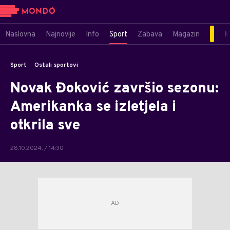
Naslovna
Najnovije
Info
Sport
Zabava
Magazin
M
Sport
Ostali sportovi
Novak Đoković završio sezonu:
Amerikanka se izletjela i
otkrila sve
28.10.2024. / 14:30