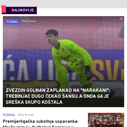
NAJNOVIJE
0
Pre 1 min
FUDBAL
ZVEZDIN GOLMAN ZAPLAKAO NA "MARAKANI":
TREBINJAC DUGO ČEKAO ŠANSU, A ONDA GA JE
GREŠKA SKUPO KOŠTALA
0
FUDBAL
Pre 9 min
|
Premijerligaška subotnja uspavanka: