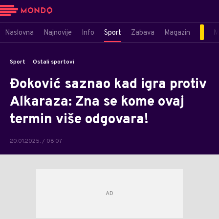
Naslovna
Najnovije
Info
Sport
Zabava
Magazin
M
Sport
Ostali sportovi
Đoković saznao kad igra protiv
Alkaraza: Zna se kome ovaj
termin više odgovara!
20.01.2025. / 08:07