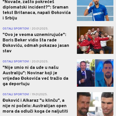
"Novače, zašto pokrećeš
diplomatski incident?": Sraman
tekst Britanaca, napali Đokovića
i Srbiju
0
OSTALI SPORTOVI
20.01.2025.
|
"Ovo je veoma uznemirujuće":
Boris Beker vidio šta rade
Đokoviću, odmah pokazao jasan
stav
0
OSTALI SPORTOVI
20.01.2025.
|
"Nije smio ni da uđe u našu
Australiju": Novinar koji je
vrijeđao Đokovića već tražio da
ga deportuju
0
OSTALI SPORTOVI
19.01.2025.
|
Đoković i Alkaraz "u klinču", a
nije ni počelo: Australijan open
mora da odluči koga će naljutiti