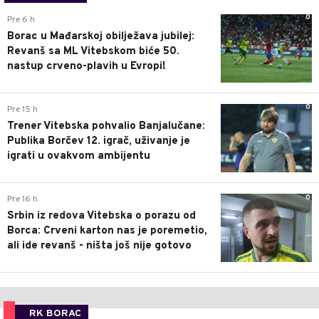
0
Pre 6 h
Borac u Mađarskoj obilježava jubilej:
Revanš sa ML Vitebskom biće 50.
nastup crveno-plavih u Evropi!
0
Pre 15 h
Trener Vitebska pohvalio Banjalučane:
Publika Borčev 12. igrač, uživanje je
igrati u ovakvom ambijentu
0
Pre 16 h
Srbin iz redova Vitebska o porazu od
Borca: Crveni karton nas je poremetio,
ali ide revanš - ništa još nije gotovo
RK BORAC