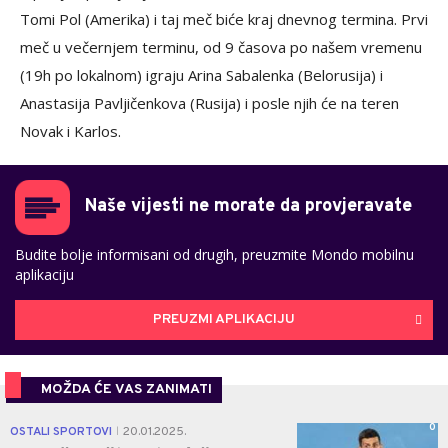
Tomi Pol (Amerika) i taj meč biće kraj dnevnog termina. Prvi
meč u večernjem terminu, od 9 časova po našem vremenu
(19h po lokalnom) igraju Arina Sabalenka (Belorusija) i
Anastasija Pavljičenkova (Rusija) i posle njih će na teren
Novak i Karlos.
Naše vijesti ne morate da provjeravate
Budite bolje informisani od drugih, preuzmite Mondo mobilnu
aplikaciju
PREUZMI APLIKACIJU
MOŽDA ĆE VAS ZANIMATI
0
OSTALI SPORTOVI
20.01.2025.
|