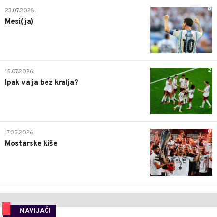
0
23.07.2026.
Mesi(ja)
2
15.07.2026.
Ipak valja bez kralja?
0
17.05.2026.
Mostarske kiše
NAVIJAČI