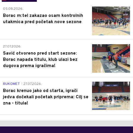
0
05.08.2026.
Borac m:tel zakazao osam kontrolnih
utakmica pred početak nove sezone
0
27.07.2026.
Savić otvoreno pred start sezone:
Borac napada titulu, klub ulazi bez
dugova prema igračima!
0
RUKOMET
27.07.2026.
|
Borac krenuo jako od starta, igrači
jedva dočekali početak priprema: Cilj se
zna - titula!