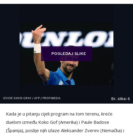
POGLEDAJ SLIKE
IZVOR: DAVID GRAY / AFP / PROFIMEDIA
Br. slika: 6
Kada je u pitanju cijeli program na tom terenu, kreće
duelom između Koko Gof (Amerika) i Paule Badose
(Španija), poslije njih izlaze Aleksander Zverev (Nemačka) i