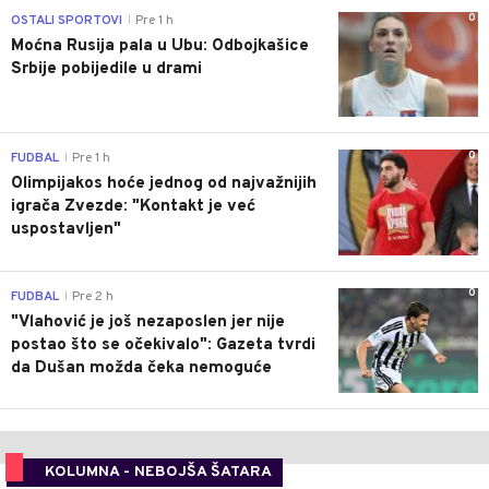
0
OSTALI SPORTOVI
Pre 1 h
|
Moćna Rusija pala u Ubu: Odbojkašice
Srbije pobijedile u drami
0
FUDBAL
Pre 1 h
|
Olimpijakos hoće jednog od najvažnijih
igrača Zvezde: "Kontakt je već
uspostavljen"
0
FUDBAL
Pre 2 h
|
"Vlahović je još nezaposlen jer nije
postao što se očekivalo": Gazeta tvrdi
da Dušan možda čeka nemoguće
KOLUMNA - NEBOJŠA ŠATARA