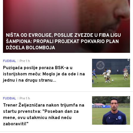
NIŠTA OD EVROLIGE, POSLIJE ZVEZDE U FIBA LIGU
ŠAMPIONA: PROPALI PROJEKAT POKVARIO PLAN
DŽOELA BOLOMBOJA
0
FUDBAL
Pre 1 h
|
Puzigaća poslije poraza BSK-a u
istorijskom meču: Moglo je da ode i na
jednu i na drugu stranu...
0
FUDBAL
Pre 1 h
|
Trener Željezničara nakon trijumfa na
startu prvenstva: "Poseban dan za
mene, ovu utakmicu nikad neću
zaboraviti!"