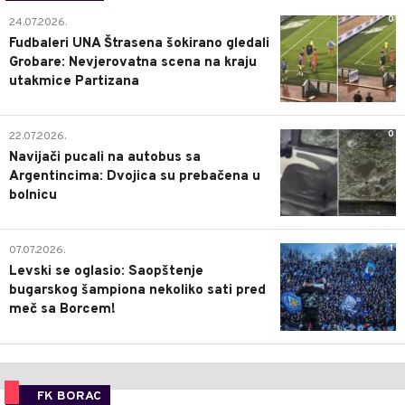
0
24.07.2026.
Fudbaleri UNA Štrasena šokirano gledali
Grobare: Nevjerovatna scena na kraju
utakmice Partizana
0
22.07.2026.
Navijači pucali na autobus sa
Argentincima: Dvojica su prebačena u
bolnicu
1
07.07.2026.
Levski se oglasio: Saopštenje
bugarskog šampiona nekoliko sati pred
meč sa Borcem!
FK BORAC