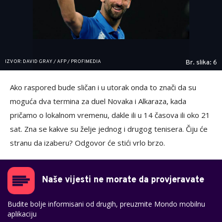
IZVOR: DAVID GRAY / AFP / PROFIMEDIA
Br. slika: 6
Ako raspored bude sličan i u utorak onda to znači da su
moguća dva termina za duel Novaka i Alkaraza, kada
pričamo o lokalnom vremenu, dakle ili u 14 časova ili oko 21
sat. Zna se kakve su želje jednog i drugog tenisera. Čiju će
stranu da izaberu? Odgovor će stići vrlo brzo.
Naše vijesti ne morate da provjeravate
Budite bolje informisani od drugih, preuzmite Mondo mobilnu
aplikaciju