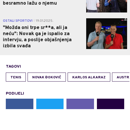
besramno lažu o njemu
0
OSTALI SPORTOVI
19.01.2025.
|
"Možda oni trpe sr**a, ali ja
neću": Novak ga je ispalio za
intervju, a poslije objašnjenja
izbila svađa
TAGOVI
TENIS
NOVAK ĐOKOVIĆ
KARLOS ALKARAZ
AUSTR
PODIJELI