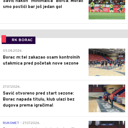
Savić nakon "minimalca" Borca: Morali
smo postići bar još jedan gol
RK BORAC
0
05.08.2026.
Borac m:tel zakazao osam kontrolnih
utakmica pred početak nove sezone
0
27.07.2026.
Savić otvoreno pred start sezone:
Borac napada titulu, klub ulazi bez
dugova prema igračima!
0
RUKOMET
27.07.2026.
|