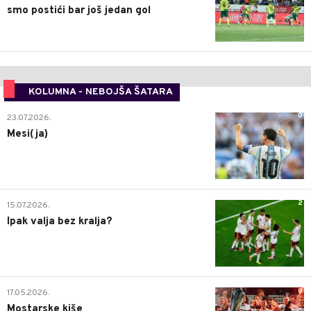
smo postići bar još jedan gol
KOLUMNA - NEBOJŠA ŠATARA
0
23.07.2026.
Mesi(ja)
2
15.07.2026.
Ipak valja bez kralja?
0
17.05.2026.
Mostarske kiše