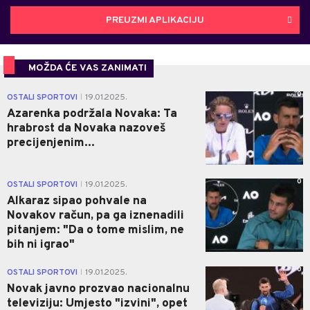
PREUZMI APLIKACIJU
MOŽDA ĆE VAS ZANIMATI
0
OSTALI SPORTOVI
19.01.2025.
|
Azarenka podržala Novaka: Ta
hrabrost da Novaka nazoveš
precijenjenim...
0
OSTALI SPORTOVI
19.01.2025.
|
Alkaraz sipao pohvale na
Novakov račun, pa ga iznenadili
pitanjem: "Da o tome mislim, ne
bih ni igrao"
0
OSTALI SPORTOVI
19.01.2025.
|
Novak javno prozvao nacionalnu
televiziju: Umjesto "izvini", opet