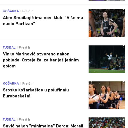
0
KOŠARKA
Pre 6 h
|
Alen Smailagić ima novi klub: "Više mu
nudio Partizan"
0
FUDBAL
Pre 6 h
|
Vinko Marinović otvoreno nakon
pobjede: Ostaje žal za bar još jednim
golom
0
KOŠARKA
Pre 6 h
|
Srpske košarkašice u polufinalu
Eurobasketa!
0
FUDBAL
Pre 6 h
|
Savić nakon "minimalca" Borca: Morali