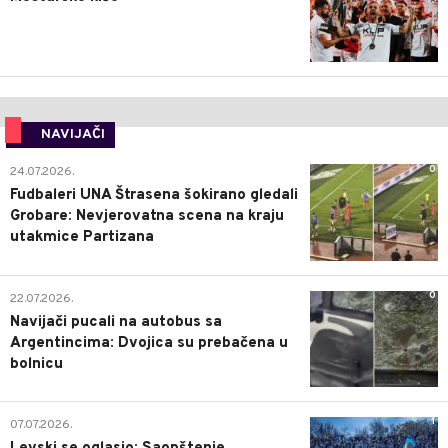
NAVIJAČI
0
24.07.2026.
Fudbaleri UNA Štrasena šokirano gledali
Grobare: Nevjerovatna scena na kraju
utakmice Partizana
0
22.07.2026.
Navijači pucali na autobus sa
Argentincima: Dvojica su prebačena u
bolnicu
1
07.07.2026.