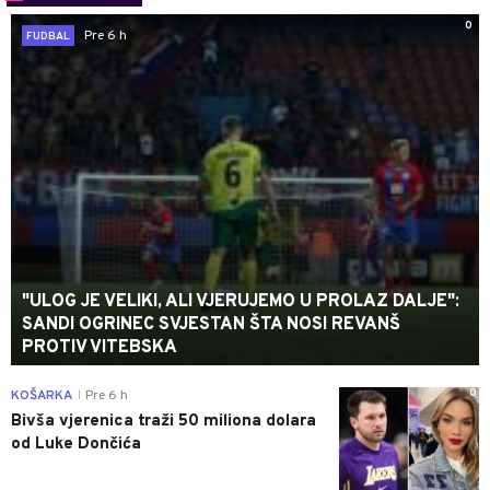
0
Pre 6 h
FUDBAL
"ULOG JE VELIKI, ALI VJERUJEMO U PROLAZ DALJE":
SANDI OGRINEC SVJESTAN ŠTA NOSI REVANŠ
PROTIV VITEBSKA
0
KOŠARKA
Pre 6 h
|
Bivša vjerenica traži 50 miliona dolara
od Luke Dončića