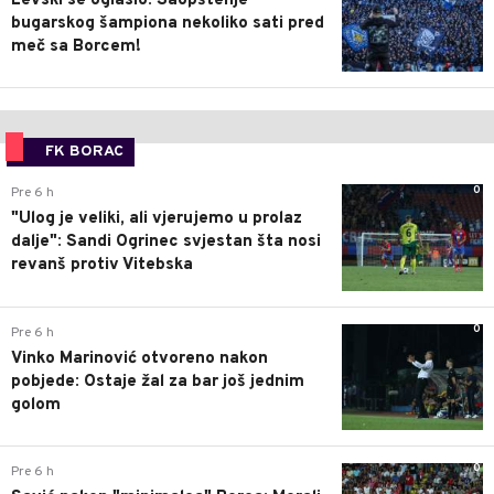
Levski se oglasio: Saopštenje
bugarskog šampiona nekoliko sati pred
meč sa Borcem!
FK BORAC
0
Pre 6 h
"Ulog je veliki, ali vjerujemo u prolaz
dalje": Sandi Ogrinec svjestan šta nosi
revanš protiv Vitebska
0
Pre 6 h
Vinko Marinović otvoreno nakon
pobjede: Ostaje žal za bar još jednim
golom
0
Pre 6 h