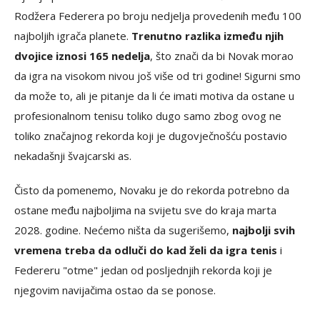
Rodžera Federera po broju nedjelja provedenih među 100
najboljih igrača planete.
Trenutno razlika između njih
dvojice iznosi 165 nedelja
, što znači da bi Novak morao
da igra na visokom nivou još više od tri godine! Sigurni smo
da može to, ali je pitanje da li će imati motiva da ostane u
profesionalnom tenisu toliko dugo samo zbog ovog ne
toliko značajnog rekorda koji je dugovječnošću postavio
nekadašnji švajcarski as.
Čisto da pomenemo, Novaku je do rekorda potrebno da
ostane među najboljima na svijetu sve do kraja marta
2028. godine. Nećemo ništa da sugerišemo,
najbolji svih
vremena treba da odluči do kad želi da igra tenis
i
Federeru "otme" jedan od posljednjih rekorda koji je
njegovim navijačima ostao da se ponose.