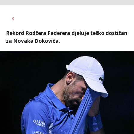
Nebojša
AUTOR
0
Šatara
Rekord Rodžera Federera djeluje teško dostižan
za Novaka Đokovića.