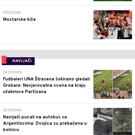
0
17.05.2026.
Mostarske kiše
NAVIJAČI
0
24.07.2026.
Fudbaleri UNA Štrasena šokirano gledali
Grobare: Nevjerovatna scena na kraju
utakmice Partizana
0
22.07.2026.
Navijači pucali na autobus sa
Argentincima: Dvojica su prebačena u
bolnicu