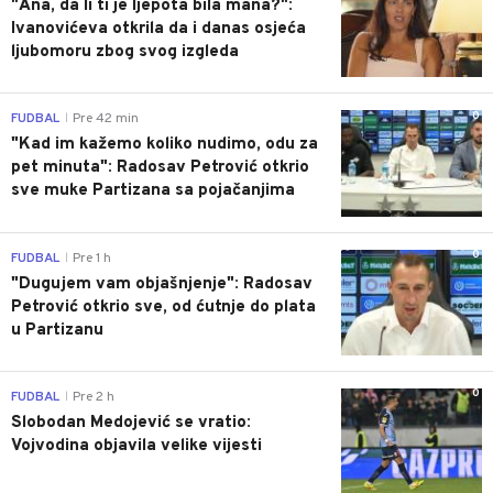
"Ana, da li ti je ljepota bila mana?":
Ivanovićeva otkrila da i danas osjeća
ljubomoru zbog svog izgleda
0
FUDBAL
Pre 42 min
|
"Kad im kažemo koliko nudimo, odu za
pet minuta": Radosav Petrović otkrio
sve muke Partizana sa pojačanjima
0
FUDBAL
Pre 1 h
|
"Dugujem vam objašnjenje": Radosav
Petrović otkrio sve, od ćutnje do plata
u Partizanu
0
FUDBAL
Pre 2 h
|
Slobodan Medojević se vratio:
Vojvodina objavila velike vijesti