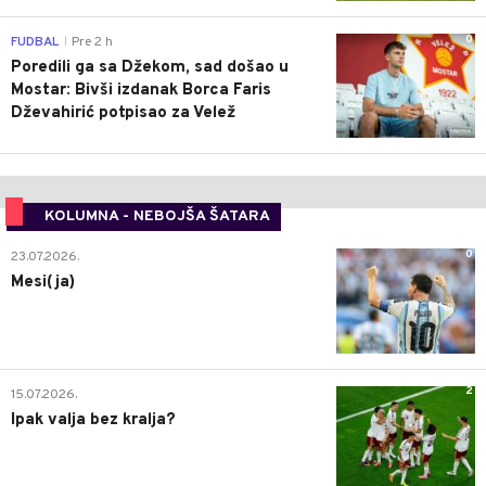
0
FUDBAL
Pre 2 h
|
Poredili ga sa Džekom, sad došao u
Mostar: Bivši izdanak Borca Faris
Dževahirić potpisao za Velež
KOLUMNA - NEBOJŠA ŠATARA
0
23.07.2026.
Mesi(ja)
2
15.07.2026.
Ipak valja bez kralja?