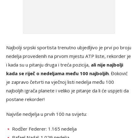
Najbolji srpski sportista trenutno ubjedljivo je prvi po broju
nedelja provedenih na prvom mjestu ATP liste, rekorder je
i kada su u pitanju druga i treća pozicija,
ali nije najbolji
kada se riječ o nedeljama među 100 najboljih
. Đoković
je zapravo četvrti na vječnoj listi nedelja među 100
najboljih igrača planete i veliko je pitanje da li će uspjeti da
postane rekorder!
Najviše nedjelja u prvih 100 na svijetu:
Rodžer Federer: 1.165 nedelja
Rafael Nadal: 1.029 nedelja