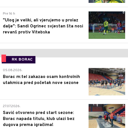
0
Pre 16 h
"Ulog je veliki, ali vjerujemo u prolaz
dalje": Sandi Ogrinec svjestan šta nosi
revanš protiv Vitebska
RK BORAC
0
05.08.2026.
Borac m:tel zakazao osam kontrolnih
utakmica pred početak nove sezone
0
27.07.2026.
Savić otvoreno pred start sezone:
Borac napada titulu, klub ulazi bez
dugova prema igračima!