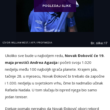
POGLEDAJ SLIKE
IZVOR: WILLIAM WEST / AFP / PROFIMEDIA
Br. slika: 17
Ukoliko sve bude u najboljem redu,
Novak Đoković će 19.
maja prestići Andrea Agasija
i početi svoju 1.020
nedjelju među 100 najboljih igrača planete. Krajem jula,
tačnije 28. u mjesecu, Novak Đoković bi trebalo da započne
i 1.030. nedjelju u svjetskom vrhu, čime bi nadmašio učinak
Rafaela Nadala. U tom slučaju bi ispred njega bio samo
jedan teniser.
Djeluje pomalo nerealno da Novak Đoković obori rekord