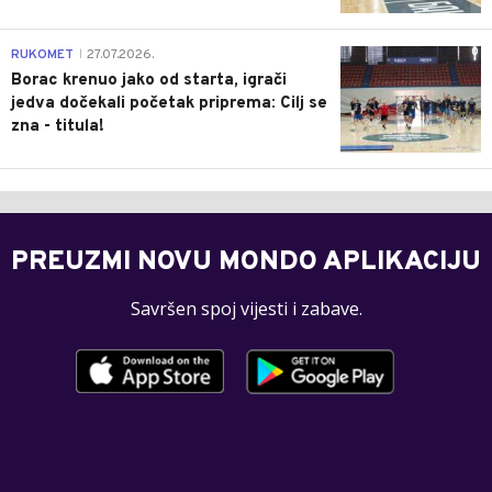
0
RUKOMET
27.07.2026.
|
Borac krenuo jako od starta, igrači
jedva dočekali početak priprema: Cilj se
zna - titula!
PREUZMI NOVU MONDO APLIKACIJU
Savršen spoj vijesti i zabave.