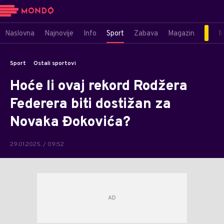
Naslovna
Najnovije
Info
Sport
Zabava
Magazin
M
Sport
Ostali sportovi
Hoće li ovaj rekord Rodžera
Federera biti dostižan za
Novaka Đokovića?
29.01.2025. / 09:52