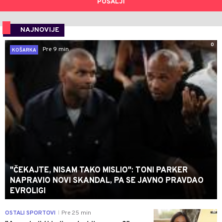
POŠALJI
NAJNOVIJE
0
Pre 9 min
KOŠARKA
"ČEKAJTE, NISAM TAKO MISLIO": TONI PARKER
NAPRAVIO NOVI SKANDAL, PA SE JAVNO PRAVDAO
EVROLIGI
0
OSTALI SPORTOVI
Pre 25 min
|