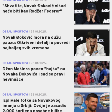
OSTALI SPORTOVI
29.01.2025.
|
"Shvatite, Novak Đoković nikad
neće biti kao Rodžer Federer"
1
OSTALI SPORTOVI
29.01.2025.
|
Novak Đoković mora na dužu
pauzu: Otkriveni detalji o povredi
najboljeg svih vremena
0
OSTALI SPORTOVI
28.01.2025.
|
Džon Mekinro poveo "hajku" na
Novaka Đokovića i sad se pravi
nevinašce
0
OSTALI SPORTOVI
28.01.2025.
|
Isplivale fotke sa Novakovog
imanja u Srbiji: Ovdje je zasadio
2.000 korijena posebne biljke