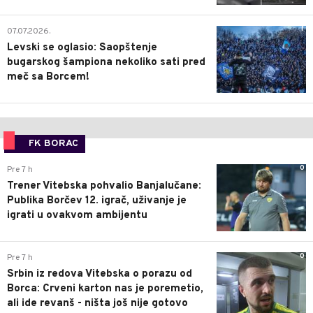
1
07.07.2026.
Levski se oglasio: Saopštenje
bugarskog šampiona nekoliko sati pred
meč sa Borcem!
FK BORAC
0
Pre 7 h
Trener Vitebska pohvalio Banjalučane:
Publika Borčev 12. igrač, uživanje je
igrati u ovakvom ambijentu
0
Pre 7 h
Srbin iz redova Vitebska o porazu od
Borca: Crveni karton nas je poremetio,
ali ide revanš - ništa još nije gotovo