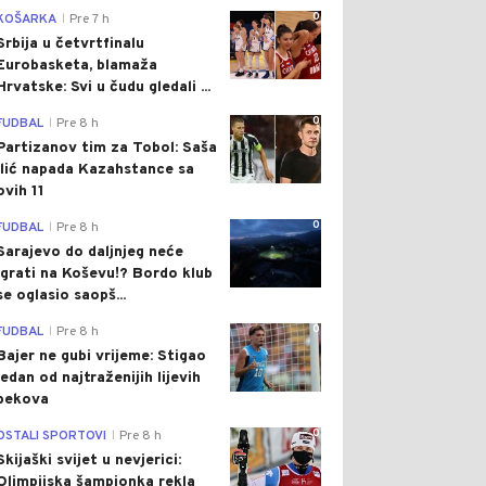
0
KOŠARKA
Pre 7 h
|
Srbija u četvrtfinalu
Eurobasketa, blamaža
Hrvatske: Svi u čudu gledali ...
0
FUDBAL
Pre 8 h
|
Partizanov tim za Tobol: Saša
Ilić napada Kazahstance sa
ovih 11
0
FUDBAL
Pre 8 h
|
Sarajevo do daljnjeg neće
igrati na Koševu!? Bordo klub
se oglasio saopš...
0
FUDBAL
Pre 8 h
|
Bajer ne gubi vrijeme: Stigao
jedan od najtraženijih lijevih
bekova
0
OSTALI SPORTOVI
Pre 8 h
|
Skijaški svijet u nevjerici:
Olimpijska šampionka rekla