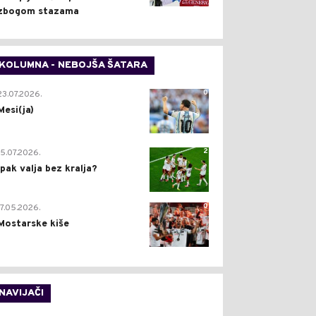
zbogom stazama
KOLUMNA - NEBOJŠA ŠATARA
0
23.07.2026.
Mesi(ja)
2
15.07.2026.
Ipak valja bez kralja?
0
17.05.2026.
Mostarske kiše
NAVIJAČI