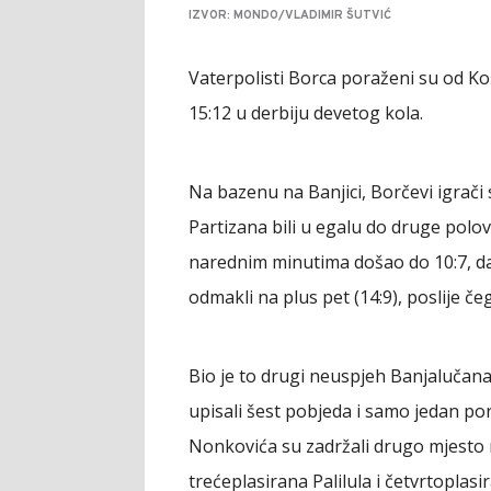
IZVOR: MONDO/VLADIMIR ŠUTVIĆ
Vaterpolisti Borca poraženi su od Koš
15:12 u derbiju devetog kola.
Na bazenu na Banjici, Borčevi igrači 
Partizana bili u egalu do druge polov
narednim minutima došao do 10:7, d
odmakli na plus pet (14:9), poslije č
Bio je to drugi neuspjeh Banjalučan
upisali šest pobjeda i samo jedan po
Nonkovića su zadržali drugo mjesto n
trećeplasirana Palilula i četvrtoplasir