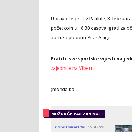
Upravo će protiv Palilule, 8. febru
početkom u 18.30 časova igrati za oč
autu za popunu Prve A lige.
Pratite sve sportske vijesti na j
zajednice na Viberu!
(mondo.ba)
MOŽDA ĆE VAS ZANIMATI
OSTALI SPORTOVI
16.01.2025.
|