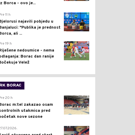
iz Borca - ovo je...
0
Pre 11 h
Bjelorusi najavili pobjedu u
Banjaluci: "Publika je prednost
Borca, ali ...
0
Pre 19 h
Riješene nedoumice - nema
odlaganja: Borac dan ranije
dočekuje Velež
RK BORAC
0
Pre 20 h
Borac m:tel zakazao osam
kontrolnih utakmica pred
početak nove sezone
0
27.07.2026.