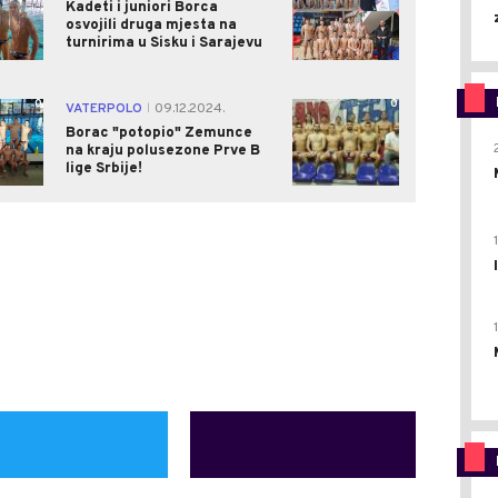
Kadeti i juniori Borca
osvojili druga mjesta na
turnirima u Sisku i Sarajevu
0
0
VATERPOLO
09.12.2024.
|
Borac "potopio" Zemunce
na kraju polusezone Prve B
lige Srbije!