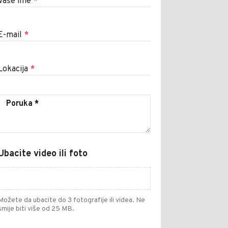
Vaše ime
*
E-mail
*
Lokacija
*
Ubacite video ili foto
Možete da ubacite do 3 fotografije ili videa. Ne
smije biti više od 25 MB.