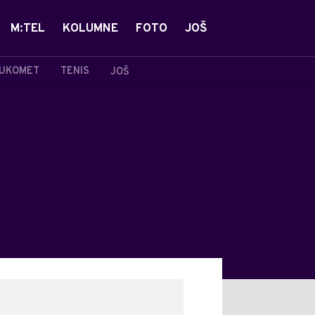
M:TEL
KOLUMNE
FOTO
JOŠ
UKOMET
TENIS
JOŠ