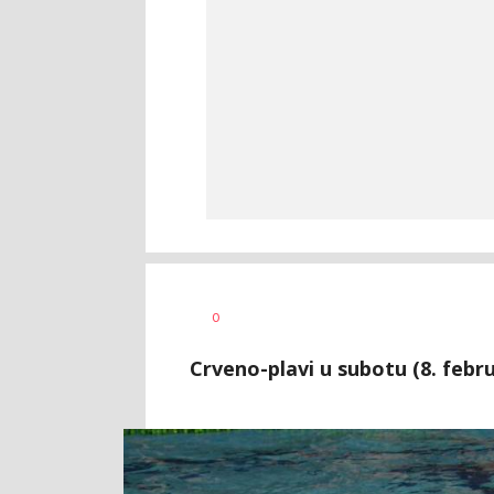
Dragan
AUTOR
0
Šutvić
Crveno-plavi u subotu (8. febr