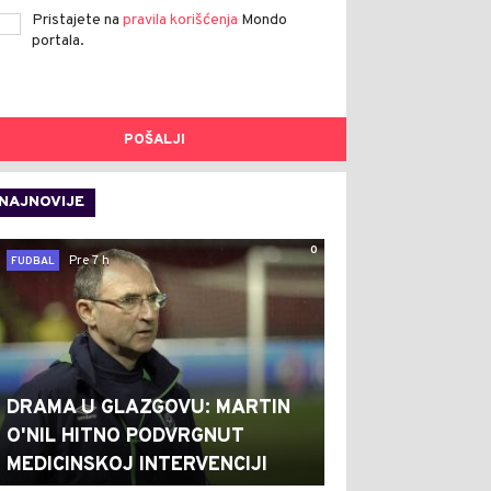
Pristajete na
pravila korišćenja
Mondo
portala.
POŠALJI
NAJNOVIJE
0
Pre 7 h
FUDBAL
DRAMA U GLAZGOVU: MARTIN
O'NIL HITNO PODVRGNUT
MEDICINSKOJ INTERVENCIJI