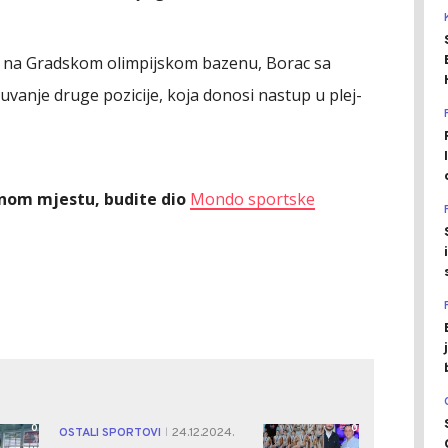
ara na Gradskom olimpijskom bazenu, Borac sa
uvanje druge pozicije, koja donosi nastup u plej-
ednom mjestu, budite dio
Mondo sportske
0
0
OSTALI SPORTOVI
24.12.2024.
|