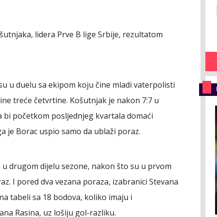
utnjaka, lidera Prve B lige Srbije, rezultatom
su u duelu sa ekipom koju čine mladi vaterpolisti
ine treće četvrtine. Košutnjak je nakon 7:7 u
a bi početkom posljednjeg kvartala domaći
ega je Borac uspio samo da ublaži poraz.
a u drugom dijelu sezone, nakon što su u prvom
raz. I pored dva vezana poraza, izabranici Stevana
a tabeli sa 18 bodova, koliko imaju i
ana Rasina, uz lošiju gol-razliku.