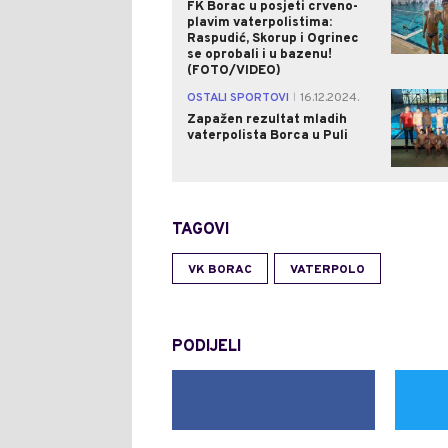
FK Borac u posjeti crveno-
plavim vaterpolistima:
Raspudić, Skorup i Ogrinec
se oprobali i u bazenu!
(FOTO/VIDEO)
OSTALI SPORTOVI
16.12.2024.
|
Zapažen rezultat mladih
vaterpolista Borca u Puli
TAGOVI
VK BORAC
VATERPOLO
PODIJELI