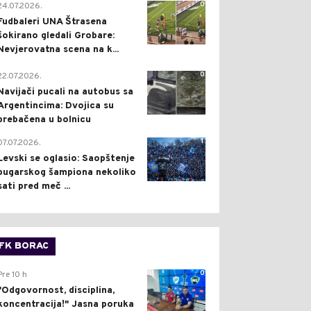
0
24.07.2026.
Fudbaleri UNA Štrasena
šokirano gledali Grobare:
Nevjerovatna scena na k...
0
22.07.2026.
Navijači pucali na autobus sa
Argentincima: Dvojica su
prebačena u bolnicu
1
07.07.2026.
Levski se oglasio: Saopštenje
bugarskog šampiona nekoliko
sati pred meč ...
FK BORAC
0
Pre 10 h
"Odgovornost, disciplina,
koncentracija!" Jasna poruka