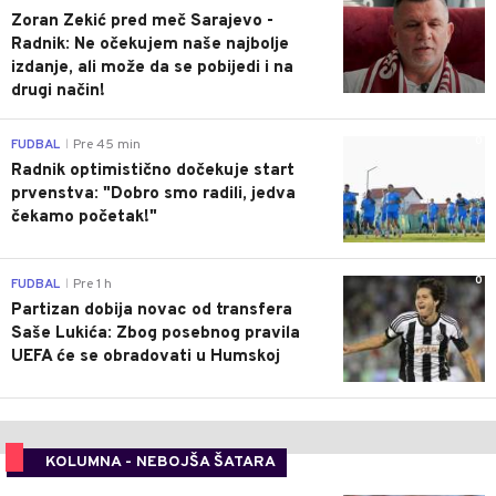
Zoran Zekić pred meč Sarajevo -
Radnik: Ne očekujem naše najbolje
izdanje, ali može da se pobijedi i na
drugi način!
0
FUDBAL
Pre 45 min
|
Radnik optimistično dočekuje start
prvenstva: "Dobro smo radili, jedva
čekamo početak!"
0
FUDBAL
Pre 1 h
|
Partizan dobija novac od transfera
Saše Lukića: Zbog posebnog pravila
UEFA će se obradovati u Humskoj
KOLUMNA - NEBOJŠA ŠATARA