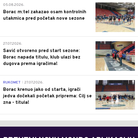
0
05.08.2026.
Borac m:tel zakazao osam kontrolnih
utakmica pred početak nove sezone
0
27.07.2026.
Savić otvoreno pred start sezone:
Borac napada titulu, klub ulazi bez
dugova prema igračima!
0
RUKOMET
27.07.2026.
|
Borac krenuo jako od starta, igrači
jedva dočekali početak priprema: Cilj se
zna - titula!