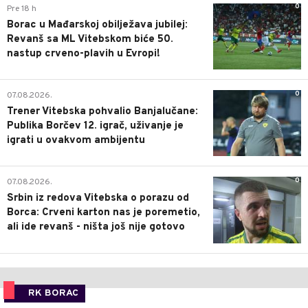
0
Pre 18 h
Borac u Mađarskoj obilježava jubilej:
Revanš sa ML Vitebskom biće 50.
nastup crveno-plavih u Evropi!
0
07.08.2026.
Trener Vitebska pohvalio Banjalučane:
Publika Borčev 12. igrač, uživanje je
igrati u ovakvom ambijentu
0
07.08.2026.
Srbin iz redova Vitebska o porazu od
Borca: Crveni karton nas je poremetio,
ali ide revanš - ništa još nije gotovo
RK BORAC