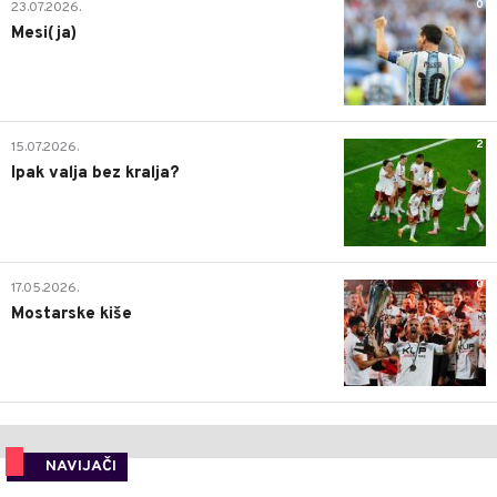
0
23.07.2026.
Mesi(ja)
2
15.07.2026.
Ipak valja bez kralja?
0
17.05.2026.
Mostarske kiše
NAVIJAČI