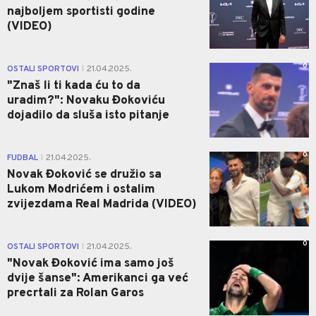
najboljem sportisti godine
(VIDEO)
0
OSTALI SPORTOVI
21.04.2025.
|
"Znaš li ti kada ću to da
uradim?": Novaku Đokoviću
dojadilo da sluša isto pitanje
0
FUDBAL
21.04.2025.
|
Novak Đoković se družio sa
Lukom Modrićem i ostalim
zvijezdama Real Madrida (VIDEO)
0
OSTALI SPORTOVI
21.04.2025.
|
"Novak Đoković ima samo još
dvije šanse": Amerikanci ga već
precrtali za Rolan Garos