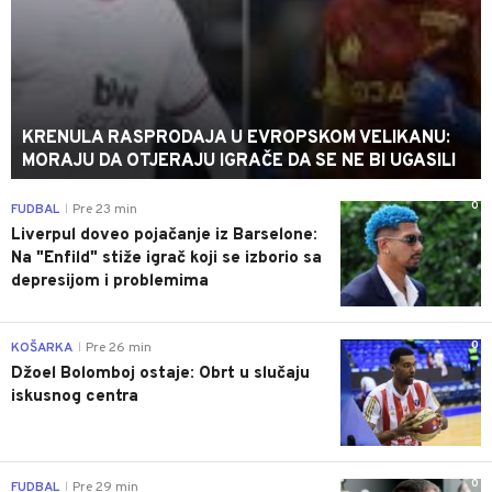
KRENULA RASPRODAJA U EVROPSKOM VELIKANU:
MORAJU DA OTJERAJU IGRAČE DA SE NE BI UGASILI
0
FUDBAL
Pre 23 min
|
Liverpul doveo pojačanje iz Barselone:
Na "Enfild" stiže igrač koji se izborio sa
depresijom i problemima
0
KOŠARKA
Pre 26 min
|
Džoel Bolomboj ostaje: Obrt u slučaju
iskusnog centra
0
FUDBAL
Pre 29 min
|