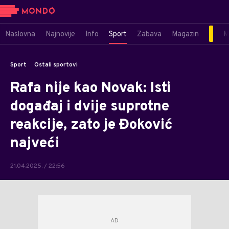
Naslovna
Najnovije
Info
Sport
Zabava
Magazin
M
Sport
Ostali sportovi
Rafa nije kao Novak: Isti
događaj i dvije suprotne
reakcije, zato je Đoković
najveći
21.04.2025. / 22:56