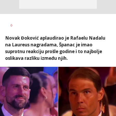
Nebojša
AUTOR
0
Šatara
Novak Đoković aplaudirao je Rafaelu Nadalu
na Laureus nagradama, Španac je imao
suprotnu reakciju prošle godine i to najbolje
oslikava razliku između njih.