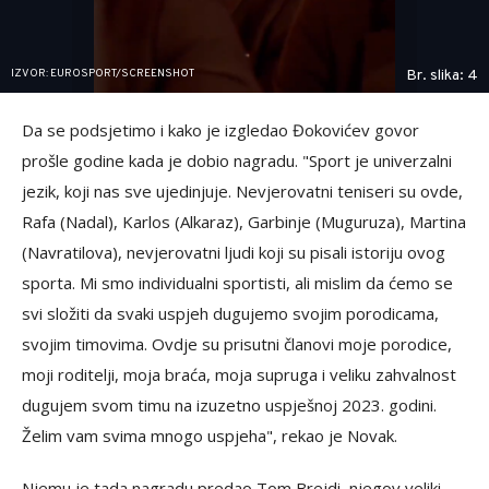
IZVOR: EUROSPORT/SCREENSHOT
Br. slika: 4
Da se podsjetimo i kako je izgledao Đokovićev govor
prošle godine kada je dobio nagradu. "Sport je univerzalni
jezik, koji nas sve ujedinjuje. Nevjerovatni teniseri su ovde,
Rafa (Nadal), Karlos (Alkaraz), Garbinje (Muguruza), Martina
(Navratilova), nevjerovatni ljudi koji su pisali istoriju ovog
sporta. Mi smo individualni sportisti, ali mislim da ćemo se
svi složiti da svaki uspjeh dugujemo svojim porodicama,
svojim timovima. Ovdje su prisutni članovi moje porodice,
moji roditelji, moja braća, moja supruga i veliku zahvalnost
dugujem svom timu na izuzetno uspješnoj 2023. godini.
Želim vam svima mnogo uspjeha", rekao je Novak.
Njemu je tada nagradu predao Tom Brejdi, njegov veliki