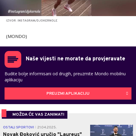
IZVOR: INSTAGRAM/DJOKERNOLE
(MONDO)
Naše vijesti ne morate da provjeravate
Budite bolje informisani od drugih, preuzmite Mondo mobilnu
aplikaciju
PREUZMI APLIKACIJU
MOŽDA ĆE VAS ZANIMATI
0
OSTALI SPORTOVI
21.04.2025.
|
Novak Đoković uručio "Laureus"