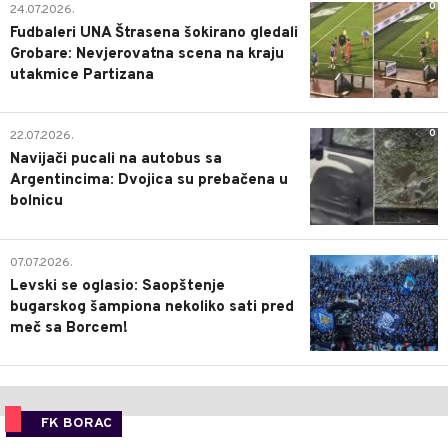
0
24.07.2026.
Fudbaleri UNA Štrasena šokirano gledali
Grobare: Nevjerovatna scena na kraju
utakmice Partizana
0
22.07.2026.
Navijači pucali na autobus sa
Argentincima: Dvojica su prebačena u
bolnicu
1
07.07.2026.
Levski se oglasio: Saopštenje
bugarskog šampiona nekoliko sati pred
meč sa Borcem!
FK BORAC