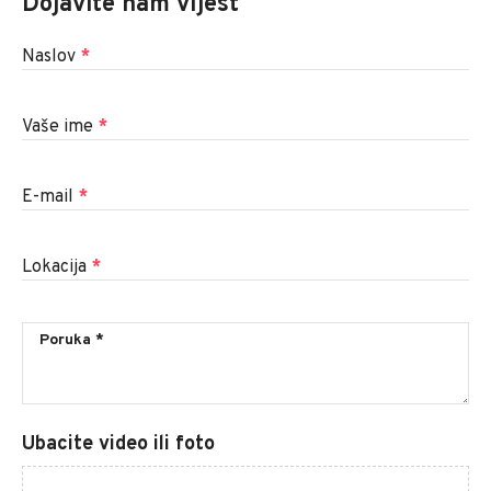
Dojavite nam vijest
Naslov
*
Vaše ime
*
E-mail
*
Lokacija
*
Ubacite video ili foto