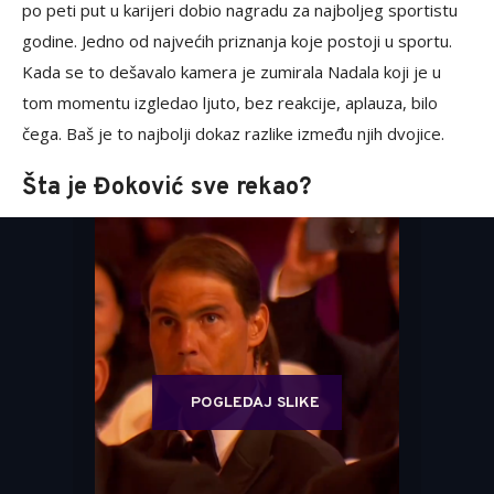
po peti put u karijeri dobio nagradu za najboljeg sportistu
godine. Jedno od najvećih priznanja koje postoji u sportu.
Kada se to dešavalo kamera je zumirala Nadala koji je u
tom momentu izgledao ljuto, bez reakcije, aplauza, bilo
čega. Baš je to najbolji dokaz razlike između njih dvojice.
Šta je Đoković sve rekao?
POGLEDAJ SLIKE