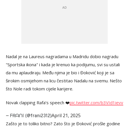
Nadal je na Laureus nagradama u Madridu dobio nagradu
"Sportska ikona" i kada je krenuo ka podijumu, svi su ustali
da mu aplaudiraju. Među njima je bio i Đoković koji je sa
širokim osmijehom na licu čestitao Nadalu na svemu. Nešto
što Nole radi tokom cijele karijere.
Novak clapping Rafa’s speech ❤️
pic.twitter.com/b3VId1ievv
April 21, 2025
— ᖴᖇᗩᑎI (@frani2312)
Zašto je to toliko bitno? Zato što je Đoković prošle godine