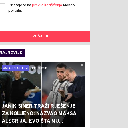
Pristajete na
pravila korišćenja
Mondo
portala.
POŠALJI
NAJNOVIJE
0
Pre 5 min
OSTALI SPORTOVI
JANIK SINER TRAŽI RJEŠENJE
ZA KOLJENO: NAZVAO MAKSA
ALEGRIJA, EVO ŠTA MU...