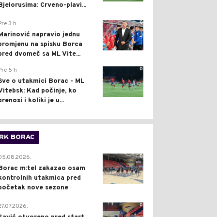
Bjelorusima: Crveno-plavi...
0
Pre 3 h
Marinović napravio jednu
promjenu na spisku Borca
pred dvomeč sa ML Vite...
0
Pre 5 h
Sve o utakmici Borac - ML
Vitebsk: Kad počinje, ko
prenosi i koliki je u...
RK BORAC
0
05.08.2026.
Borac m:tel zakazao osam
kontrolnih utakmica pred
početak nove sezone
0
27.07.2026.