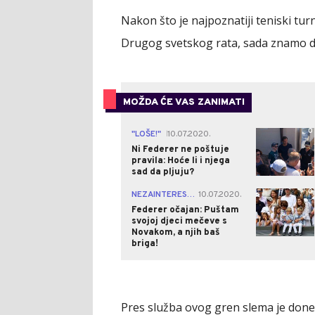
Nakon što je najpoznatiji teniski tur
Drugog svetskog rata, sada znamo da
MOŽDA ĆE VAS ZANIMATI
0
"LOŠE!"
10.07.2020.
|
Ni Federer ne poštuje
pravila: Hoće li i njega
sad da pljuju?
0
NEZAINTERESOVANI!
10.07.2020.
|
Federer očajan: Puštam
svojoj djeci mečeve s
Novakom, a njih baš
briga!
Pres služba ovog gren slema je donel