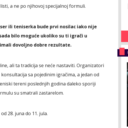
sti, a ne po njihovoj specijalnoj formuli.
er ili teniserka bude prvi nosilac iako nije
sada bilo moguće ukoliko su ti igrači u
mali dovoljno dobre rezultate.
ne, ali ta tradicija se neće nastaviti. Organizatori
 konsultacija sa pojedinim igračima, a jedan od
teniski tereni poslednjih godina daleko sporiji
ormulu su smatrali zastarelom.
d 28. juna do 11. jula.