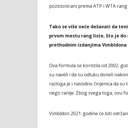
pozicionirani prema ATP i WTA rang li
Tako se više neće dešavati da tenis
prvom mestu rang liste, što je do 
prethodnim izdanjima Vimbldona i
Ova formula se koristila od 2002. godi
su naveli i da su odluku doneli nakon
razloga je i navodno činjenica da su 
nego ranije. Zbog svega toga, ovu f
Vimbldon 2021. godine će biti održan o