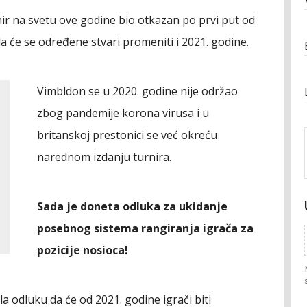
nir na svetu ove godine bio otkazan po prvi put od
 će se određene stvari promeniti i 2021. godine.
Vimbldon se u 2020. godine nije održao
zbog pandemije korona virusa i u
britanskoj prestonici se već okreću
narednom izdanju turnira.
Sada je doneta odluka za ukidanje
posebnog sistema rangiranja igrača za
pozicije nosioca!
a odluku da će od 2021. godine igrači biti