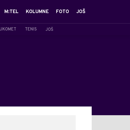
M:TEL
KOLUMNE
FOTO
JOŠ
UKOMET
TENIS
JOŠ