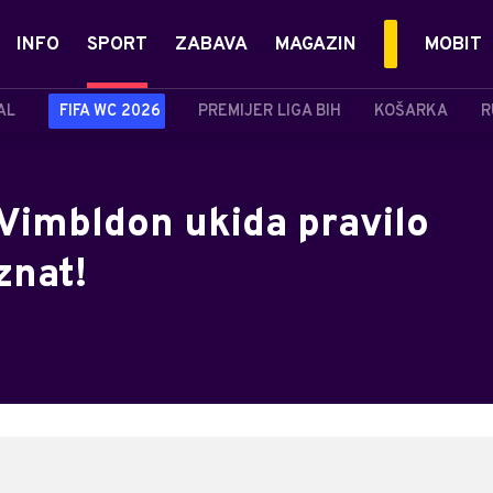
INFO
SPORT
ZABAVA
MAGAZIN
MOBIT
AL
FIFA WC 2026
PREMIJER LIGA BIH
KOŠARKA
R
imbldon ukida pravilo
znat!