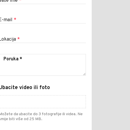
Vaše ime
*
E-mail
*
Lokacija
*
Ubacite video ili foto
Možete da ubacite do 3 fotografije ili videa. Ne
smije biti više od 25 MB.