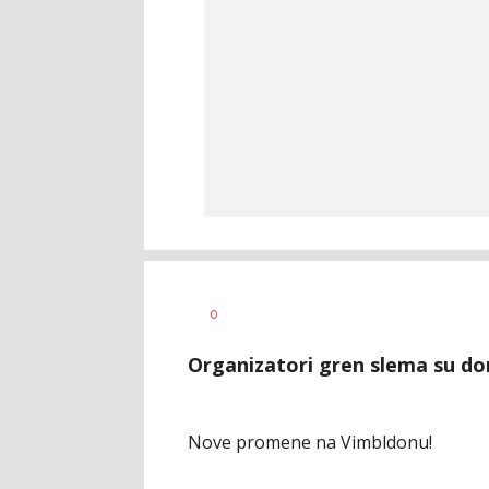
Nebojša
AUTOR
0
Marković
Organizatori gren slema su don
Nove promene na Vimbldonu!