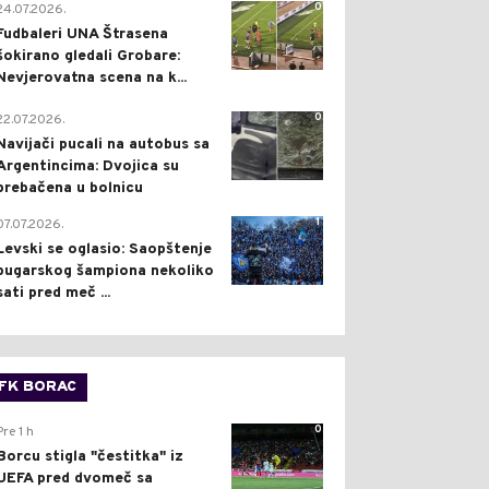
0
24.07.2026.
Fudbaleri UNA Štrasena
šokirano gledali Grobare:
Nevjerovatna scena na k...
0
22.07.2026.
Navijači pucali na autobus sa
Argentincima: Dvojica su
prebačena u bolnicu
1
07.07.2026.
Levski se oglasio: Saopštenje
bugarskog šampiona nekoliko
sati pred meč ...
FK BORAC
0
Pre 1 h
Borcu stigla "čestitka" iz
UEFA pred dvomeč sa