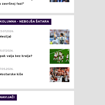
u završnoj fazi"
KOLUMNA - NEBOJŠA ŠATARA
0
23.07.2026.
Mesi(ja)
2
15.07.2026.
Ipak valja bez kralja?
0
17.05.2026.
Mostarske kiše
NAVIJAČI