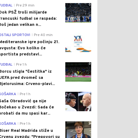
0
FUDBAL
Pre 29 min
|
Dok PSŽ troši milijarde
francuski fudbal se raspada:
Još jedan velikan n...
0
OSTALI SPORTOVI
Pre 40 min
|
Mediteranske igre počinju 21.
avgusta: Evo koliko će
sportista predstavl...
0
FUDBAL
Pre 1 h
|
Borcu stigla "čestitka" iz
UEFA pred dvomeč sa
Bjelorusima: Crveno-plavi...
0
KOŠARKA
Pre 1 h
|
Saša Obradović ga nije
dočekao u Zvezdi: Sada će
probati da mu spasi kar...
0
KOŠARKA
Pre 1 h
|
Biser Real Madrida stiže u
Crvenu zvezdu: "Pregovori su