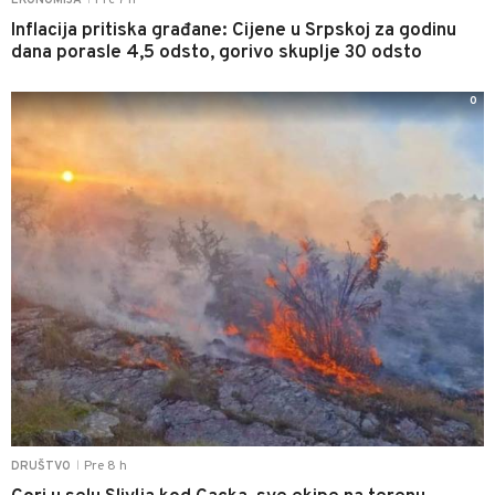
Pre 7 h
EKONOMIJA
Inflacija pritiska građane: Cijene u Srpskoj za godinu
dana porasle 4,5 odsto, gorivo skuplje 30 odsto
0
Pre 8 h
DRUŠTVO
|