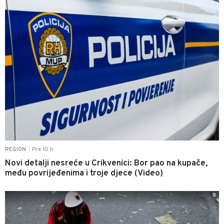
Pre 10 h
REGION
|
Novi detalji nesreće u Crikvenici: Bor pao na kupače,
među povrijeđenima i troje djece (Video)
0