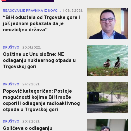
1
REAGOVANJE PRAVNIKA IZ NOVOG GRADA
08.12.2021.
|
“BiH odustala od Trgovske gore i
još jednom pokazala da je
neozbiljna država”
1
DRUŠTVO
20.01.2022.
|
Opštine uz Unu složne: NE
odlaganju nuklearnog otpada u
Trgovskoj gori
0
DRUŠTVO
24.12.2021.
|
Popović kategoričan: Postoje
mogućnosti kojima BiH može
osporiti odlaganje radioaktivnog
otpada u Trgovskoj gori
1
DRUŠTVO
20.12.2021.
|
Golićeva o odlaganju