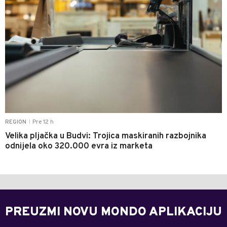
Pre 12 h
REGION
|
Velika pljačka u Budvi: Trojica maskiranih razbojnika
odnijela oko 320.000 evra iz marketa
PREUZMI NOVU MONDO APLIKACIJU