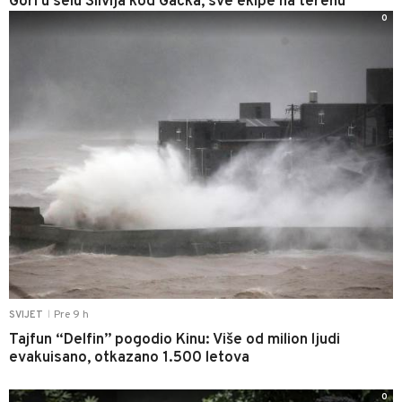
Gori u selu Slivlja kod Gacka, sve ekipe na terenu
0
Pre 9 h
SVIJET
|
Tajfun “Delfin” pogodio Kinu: Više od milion ljudi
evakuisano, otkazano 1.500 letova
0