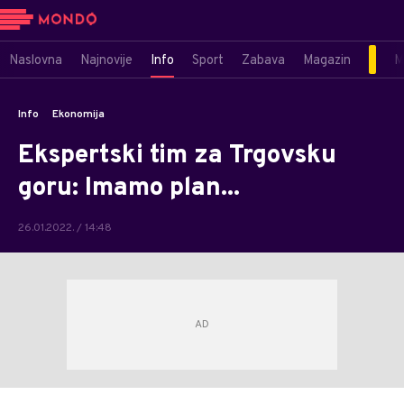
Naslovna
Najnovije
Info
Sport
Zabava
Magazin
M
Info
Ekonomija
Ekspertski tim za Trgovsku
goru: Imamo plan...
26.01.2022. / 14:48