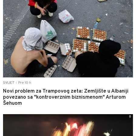
Pre 10 h
SVIJET
|
Novi problem za Trampovog zeta: Zemljište u Albaniji
povezano sa "kontroverznim biznismenom" Arturom
Šehuom
0