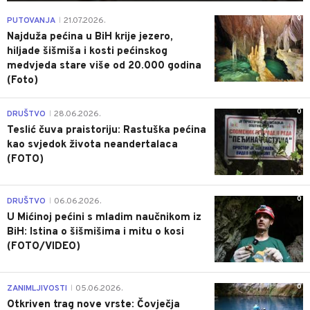
0
PUTOVANJA
21.07.2026.
|
Najduža pećina u BiH krije jezero,
hiljade šišmiša i kosti pećinskog
medvjeda stare više od 20.000 godina
(Foto)
0
DRUŠTVO
28.06.2026.
|
Teslić čuva praistoriju: Rastuška pećina
kao svjedok života neandertalaca
(FOTO)
0
DRUŠTVO
06.06.2026.
|
U Mićinoj pećini s mladim naučnikom iz
BiH: Istina o šišmišima i mitu o kosi
(FOTO/VIDEO)
0
ZANIMLJIVOSTI
05.06.2026.
|
Otkriven trag nove vrste: Čovječja