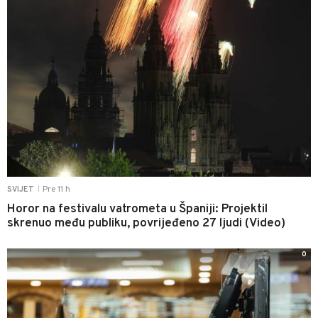
Pre 11 h
SVIJET
|
Horor na festivalu vatrometa u Španiji: Projektil
skrenuo među publiku, povrijeđeno 27 ljudi (Video)
0