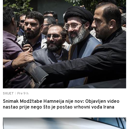
Pre 9 h
SVIJET
|
Snimak Modžtabe Hamneija nije nov: Objavljen video
nastao prije nego što je postao vrhovni vođa Irana
0