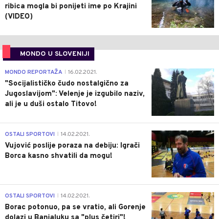
ribica mogla bi ponijeti ime po Krajini
(VIDEO)
MONDO U SLOVENIJI
4
MONDO REPORTAŽA
16.02.2021.
|
"Socijalističko čudo nostalgično za
Jugoslavijom": Velenje je izgubilo naziv,
ali je u duši ostalo Titovo!
1
OSTALI SPORTOVI
14.02.2021.
|
Vujović poslije poraza na debiju: Igrači
Borca kasno shvatili da mogu!
3
OSTALI SPORTOVI
14.02.2021.
|
Borac potonuo, pa se vratio, ali Gorenje
dolazi u Banjaluku sa "plus četiri"!