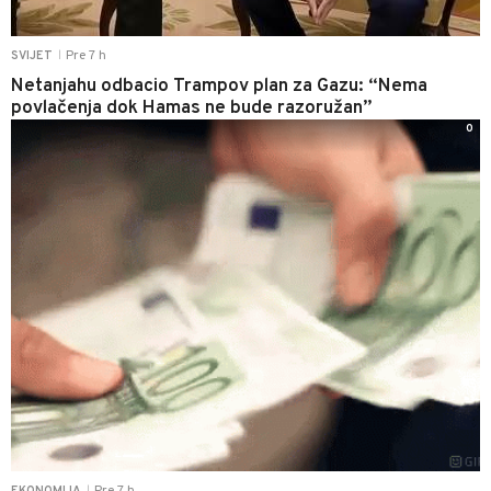
Pre 7 h
SVIJET
|
Netanjahu odbacio Trampov plan za Gazu: “Nema
povlačenja dok Hamas ne bude razoružan”
0
|