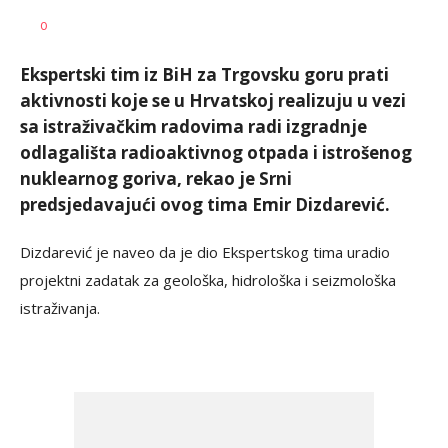
Nikolina
AUTOR
0
Damjanić
Ekspertski tim iz BiH za Trgovsku goru prati
aktivnosti koje se u Hrvatskoj realizuju u vezi
sa istraživačkim radovima radi izgradnje
odlagališta radioaktivnog otpada i istrošenog
nuklearnog goriva, rekao je Srni
predsjedavajući ovog tima Emir Dizdarević.
Dizdarević je naveo da je dio Ekspertskog tima uradio
projektni zadatak za geološka, hidrološka i seizmološka
istraživanja.