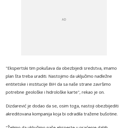
"Ekspertski tim pokušava da obezbijedi sredstva, imamo
plan šta treba uraditi. Nastojimo da uključimo nadležne
entitetske i institucije BiH da sa naše strane završimo
potrebne geološke i hidrološke karte", rekao je on.
Dizdarević je dodao da se, osim toga, nastoji obezbijediti
akreditovana kompanija koja bi odradila tražene bušotine.
"Želimo da uključimo naše eksperte u praćenje daljih