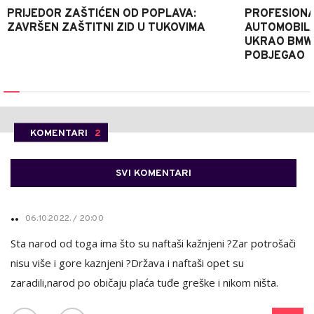
PRIJEDOR ZAŠTIĆEN OD POPLAVA:
PROFESIONA
ZAVRŠEN ZAŠTITNI ZID U TUKOVIMA
AUTOMOBIL
UKRAO BMW-
POBJEGAO
KOMENTARI
2
SVI KOMENTARI
..
06.10.2022. / 20:00
Sta narod od toga ima što su naftaši kažnjeni ?Zar potrošači
nisu više i gore kaznjeni ?Država i naftaši opet su
zaradili,narod po običaju plaća tuđe greške i nikom ništa.