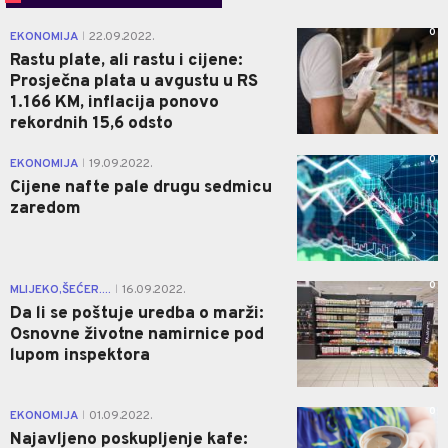
0
EKONOMIJA
22.09.2022.
|
Rastu plate, ali rastu i cijene:
Prosječna plata u avgustu u RS
1.166 KM, inflacija ponovo
rekordnih 15,6 odsto
0
EKONOMIJA
19.09.2022.
|
Cijene nafte pale drugu sedmicu
zaredom
0
MLIJEKO,ŠEĆER....
16.09.2022.
|
Da li se poštuje uredba o marži:
Osnovne životne namirnice pod
lupom inspektora
0
EKONOMIJA
01.09.2022.
|
Najavljeno poskupljenje kafe: