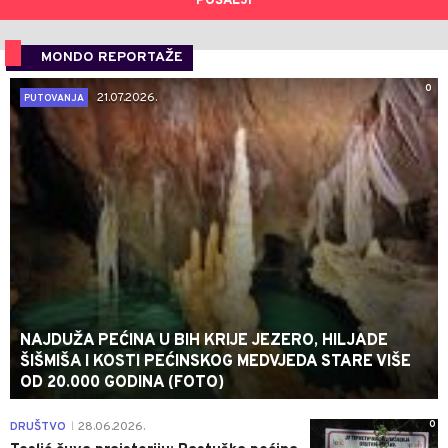
POŠALJI
MONDO REPORTAŽE
0
21.07.2026.
PUTOVANJA
NAJDUŽA PEĆINA U BIH KRIJE JEZERO, HILJADE
ŠIŠMIŠA I KOSTI PEĆINSKOG MEDVJEDA STARE VIŠE
OD 20.000 GODINA (FOTO)
0
DRUŠTVO
28.06.2026.
|