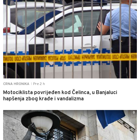
Pre 2 h
CRNA HRONIKA
|
Motociklista povrijeđen kod Čelinca, u Banjaluci
hapšenja zbog krađe i vandalizma
0