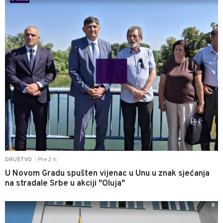
Pre 2 h
DRUŠTVO
|
U Novom Gradu spušten vijenac u Unu u znak sjećanja
na stradale Srbe u akciji "Oluja"
0