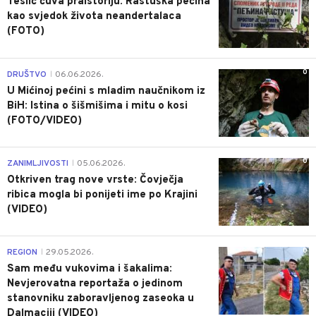
Teslić čuva praistoriju: Rastuška pećina
kao svjedok života neandertalaca
(FOTO)
0
DRUŠTVO
06.06.2026.
|
U Mićinoj pećini s mladim naučnikom iz
BiH: Istina o šišmišima i mitu o kosi
(FOTO/VIDEO)
0
ZANIMLJIVOSTI
05.06.2026.
|
Otkriven trag nove vrste: Čovječja
ribica mogla bi ponijeti ime po Krajini
(VIDEO)
0
REGION
29.05.2026.
|
Sam među vukovima i šakalima:
Nevjerovatna reportaža o jedinom
stanovniku zaboravljenog zaseoka u
Dalmaciji (VIDEO)