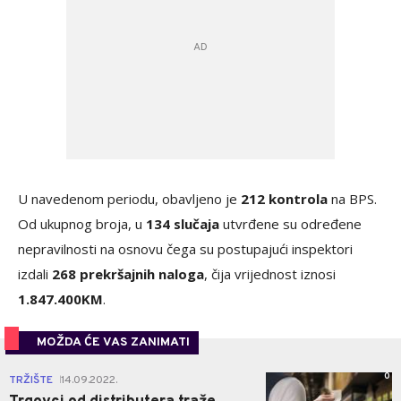
U navedenom periodu, obavljeno je
212 kontrola
na BPS.
Od ukupnog broja, u
134 slučaja
utvrđene su određene
nepravilnosti na osnovu čega su postupajući inspektori
izdali
268 prekršajnih naloga
, čija vrijednost iznosi
1.847.400KM
.
MOŽDA ĆE VAS ZANIMATI
0
TRŽIŠTE
14.09.2022.
|