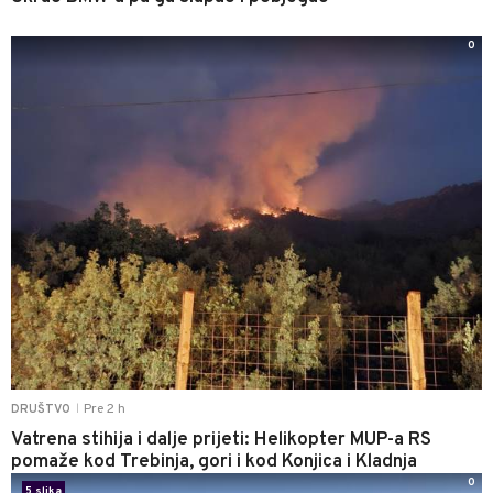
0
Pre 2 h
DRUŠTVO
|
Vatrena stihija i dalje prijeti: Helikopter MUP-a RS
pomaže kod Trebinja, gori i kod Konjica i Kladnja
0
5 slika