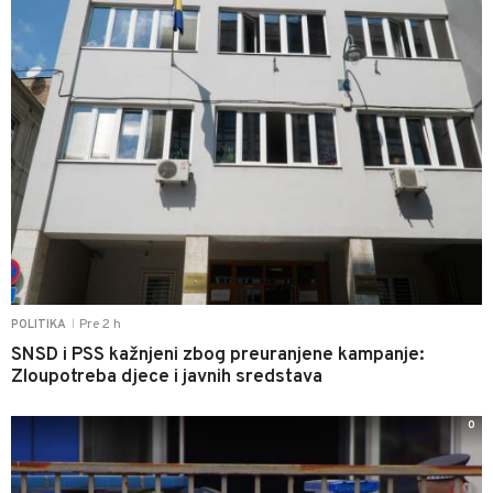
Pre 2 h
POLITIKA
|
SNSD i PSS kažnjeni zbog preuranjene kampanje:
Zloupotreba djece i javnih sredstava
0