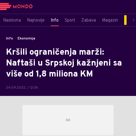
Naslovna
Najnovije
Info
Sport
Zabava
Magazin
M
Info
Ekonomija
Kršili ograničenja marži:
Naftaši u Srpskoj kažnjeni sa
više od 1,8 miliona KM
24.09.2022. / 12:36