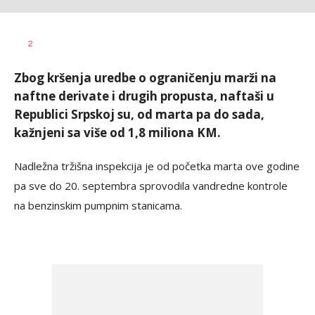
Dušan
AUTOR
2
Volaš
Zbog kršenja uredbe o ograničenju marži na
naftne derivate i drugih propusta, naftaši u
Republici Srpskoj su, od marta pa do sada,
kažnjeni sa više od 1,8 miliona KM.
Nadležna tržišna inspekcija je od početka marta ove godine
pa sve do 20. septembra sprovodila vandredne kontrole
na benzinskim pumpnim stanicama.