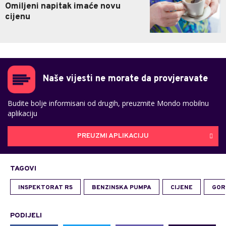
Omiljeni napitak imaće novu
cijenu
Naše vijesti ne morate da provjeravate
Budite bolje informisani od drugih, preuzmite Mondo mobilnu
aplikaciju
PREUZMI APLIKACIJU
TAGOVI
INSPEKTORAT RS
BENZINSKA PUMPA
CIJENE
GOR
PODIJELI