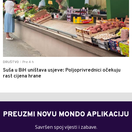
Pre 4 h
DRUŠTVO
|
Suša u BiH uništava usjeve: Poljoprivrednici očekuju
rast cijena hrane
PREUZMI NOVU MONDO APLIKACIJU
Savršen spoj vijesti i zabave.