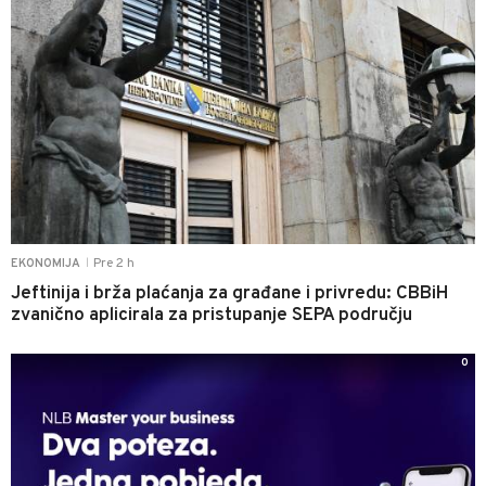
Pre 2 h
EKONOMIJA
|
Jeftinija i brža plaćanja za građane i privredu: CBBiH
zvanično aplicirala za pristupanje SEPA području
0