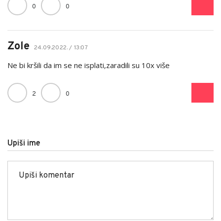
0
0
Zole
24.09.2022. / 13:07
Ne bi kršili da im se ne isplati,zaradili su 10x više
2
0
Upiši ime