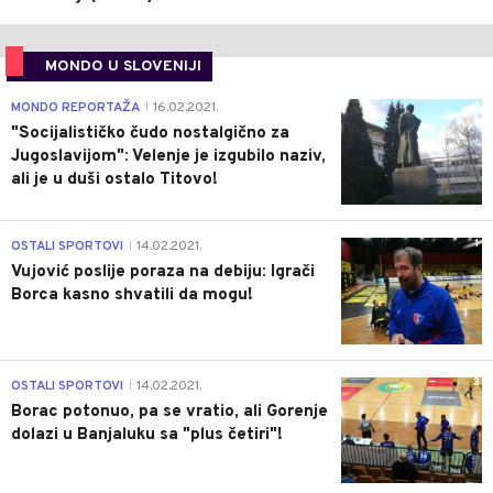
MONDO U SLOVENIJI
4
MONDO REPORTAŽA
16.02.2021.
|
"Socijalističko čudo nostalgično za
Jugoslavijom": Velenje je izgubilo naziv,
ali je u duši ostalo Titovo!
1
OSTALI SPORTOVI
14.02.2021.
|
Vujović poslije poraza na debiju: Igrači
Borca kasno shvatili da mogu!
3
OSTALI SPORTOVI
14.02.2021.
|
Borac potonuo, pa se vratio, ali Gorenje
dolazi u Banjaluku sa "plus četiri"!