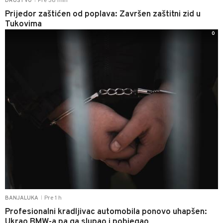
Pre 38 min
DRUŠTVO
|
Prijedor zaštićen od poplava: Završen zaštitni zid u
Tukovima
0
Pre 1 h
BANJALUKA
|
Profesionalni kradljivac automobila ponovo uhapšen:
Ukrao BMW-a pa ga slupao i pobjegao