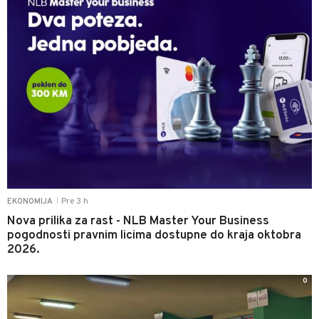
Pre 3 h
EKONOMIJA
|
Nova prilika za rast - NLB Master Your Business
pogodnosti pravnim licima dostupne do kraja oktobra
2026.
0