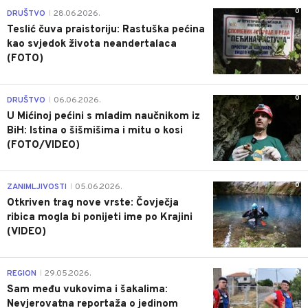
0
DRUŠTVO
28.06.2026.
|
Teslić čuva praistoriju: Rastuška pećina
kao svjedok života neandertalaca
(FOTO)
0
DRUŠTVO
06.06.2026.
|
U Mićinoj pećini s mladim naučnikom iz
BiH: Istina o šišmišima i mitu o kosi
(FOTO/VIDEO)
0
ZANIMLJIVOSTI
05.06.2026.
|
Otkriven trag nove vrste: Čovječja
ribica mogla bi ponijeti ime po Krajini
(VIDEO)
0
REGION
29.05.2026.
|
Sam među vukovima i šakalima:
Nevjerovatna reportaža o jedinom