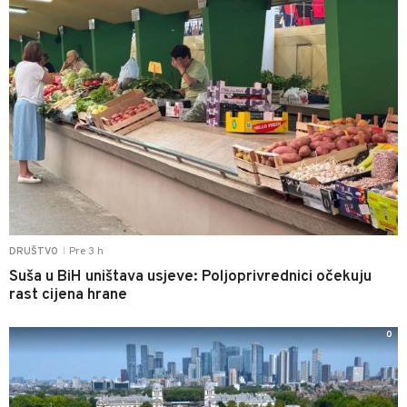
Pre 3 h
DRUŠTVO
|
Suša u BiH uništava usjeve: Poljoprivrednici očekuju
rast cijena hrane
0