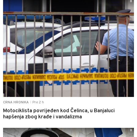
0
Pre 2 h
CRNA HRONIKA
|
Motociklista povrijeđen kod Čelinca, u Banjaluci
hapšenja zbog krađe i vandalizma
0