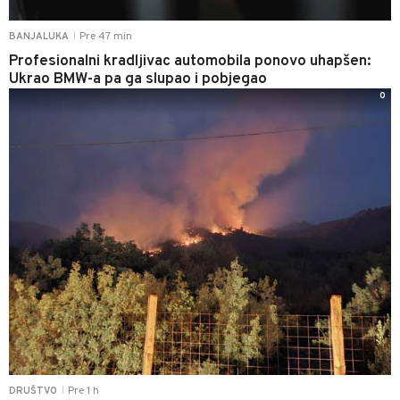
Pre 47 min
BANJALUKA
|
Profesionalni kradljivac automobila ponovo uhapšen:
Ukrao BMW-a pa ga slupao i pobjegao
0
Pre 1 h
DRUŠTVO
|