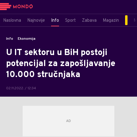
Naslovna
Najnovije
Info
Sport
Zabava
Magazin
M
Info
Ekonomija
U IT sektoru u BiH postoji
potencijal za zapošljavanje
10.000 stručnjaka
02.11.2022. / 12:34