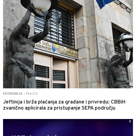
Pre 2 h
EKONOMIJA
|
Jeftinija i brža plaćanja za građane i privredu: CBBiH
zvanično aplicirala za pristupanje SEPA području
0