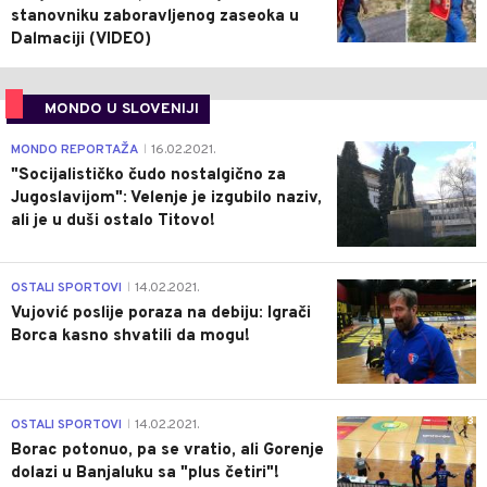
stanovniku zaboravljenog zaseoka u
Dalmaciji (VIDEO)
MONDO U SLOVENIJI
4
MONDO REPORTAŽA
16.02.2021.
|
"Socijalističko čudo nostalgično za
Jugoslavijom": Velenje je izgubilo naziv,
ali je u duši ostalo Titovo!
1
OSTALI SPORTOVI
14.02.2021.
|
Vujović poslije poraza na debiju: Igrači
Borca kasno shvatili da mogu!
3
OSTALI SPORTOVI
14.02.2021.
|
Borac potonuo, pa se vratio, ali Gorenje
dolazi u Banjaluku sa "plus četiri"!