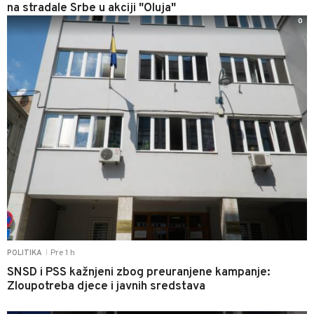
na stradale Srbe u akciji "Oluja"
0
Pre 1 h
POLITIKA
|
SNSD i PSS kažnjeni zbog preuranjene kampanje:
Zloupotreba djece i javnih sredstava