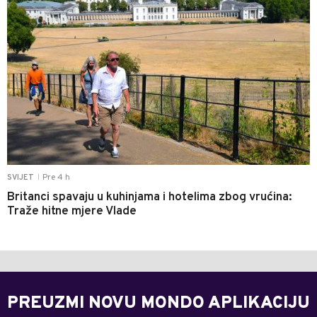
Pre 4 h
SVIJET
|
Britanci spavaju u kuhinjama i hotelima zbog vrućina:
Traže hitne mjere Vlade
PREUZMI NOVU MONDO APLIKACIJU