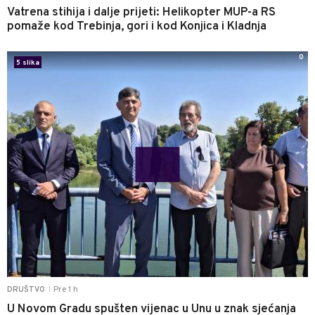
Vatrena stihija i dalje prijeti: Helikopter MUP-a RS
pomaže kod Trebinja, gori i kod Konjica i Kladnja
0
5 slika
Pre 1 h
DRUŠTVO
|
U Novom Gradu spušten vijenac u Unu u znak sjećanja