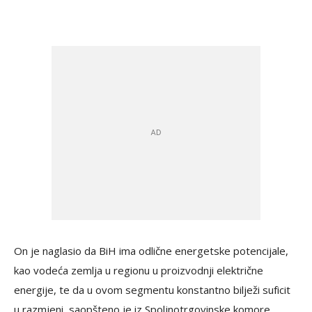
On je naglasio da BiH ima odlične energetske potencijale,
kao vodeća zemlja u regionu u proizvodnji električne
energije, te da u ovom segmentu konstantno bilježi suficit
u razmjeni, saopšteno je iz Spoljnotrgovinske komore.