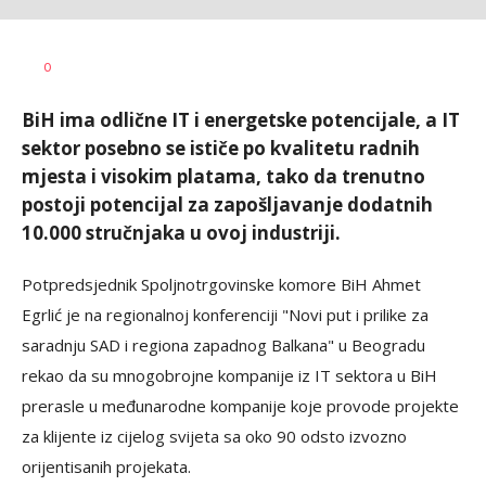
Željko
AUTOR
0
Svitlica
BiH ima odlične IT i energetske potencijale, a IT
sektor posebno se ističe po kvalitetu radnih
mjesta i visokim platama, tako da trenutno
postoji potencijal za zapošljavanje dodatnih
10.000 stručnjaka u ovoj industriji.
Potpredsjednik Spoljnotrgovinske komore BiH Ahmet
Egrlić je na regionalnoj konferenciji "Novi put i prilike za
saradnju SAD i regiona zapadnog Balkana" u Beogradu
rekao da su mnogobrojne kompanije iz IT sektora u BiH
prerasle u međunarodne kompanije koje provode projekte
za klijente iz cijelog svijeta sa oko 90 odsto izvozno
orijentisanih projekata.