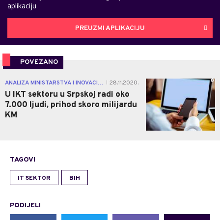
aplikaciju
PREUZMI APLIKACIJU
POVEZANO
0
ANALIZA MINISTARSTVA I INOVACIONOG CENTRA
28.11.2020.
|
U IKT sektoru u Srpskoj radi oko
7.000 ljudi, prihod skoro milijardu
KM
TAGOVI
IT SEKTOR
BIH
PODIJELI