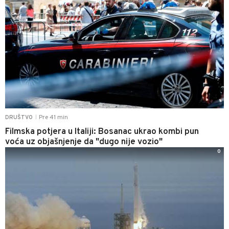
Pre 41 min
DRUŠTVO
|
Filmska potjera u Italiji: Bosanac ukrao kombi pun
voća uz objašnjenje da "dugo nije vozio"
0