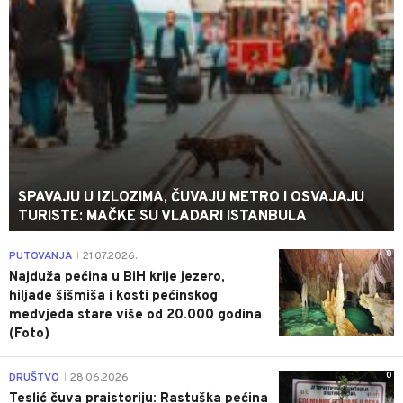
SPAVAJU U IZLOZIMA, ČUVAJU METRO I OSVAJAJU
TURISTE: MAČKE SU VLADARI ISTANBULA
0
PUTOVANJA
21.07.2026.
|
Najduža pećina u BiH krije jezero,
hiljade šišmiša i kosti pećinskog
medvjeda stare više od 20.000 godina
(Foto)
0
DRUŠTVO
28.06.2026.
|
Teslić čuva praistoriju: Rastuška pećina