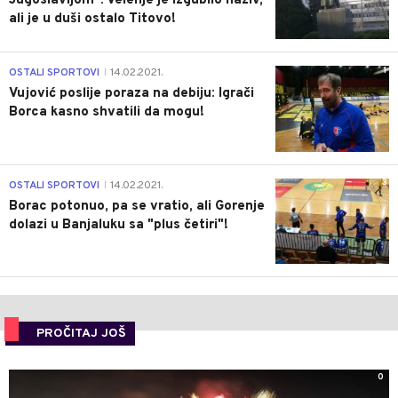
Jugoslavijom": Velenje je izgubilo naziv,
ali je u duši ostalo Titovo!
1
OSTALI SPORTOVI
14.02.2021.
|
Vujović poslije poraza na debiju: Igrači
Borca kasno shvatili da mogu!
3
OSTALI SPORTOVI
14.02.2021.
|
Borac potonuo, pa se vratio, ali Gorenje
dolazi u Banjaluku sa "plus četiri"!
PROČITAJ JOŠ
0