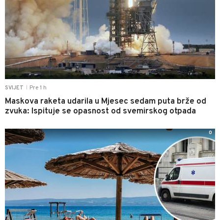
Pre 1 h
SVIJET
|
Maskova raketa udarila u Mjesec sedam puta brže od
zvuka: Ispituje se opasnost od svemirskog otpada
0