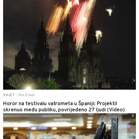
Pre 2 min
SVIJET
|
Horor na festivalu vatrometa u Španiji: Projektil
skrenuo među publiku, povrijeđeno 27 ljudi (Video)
0