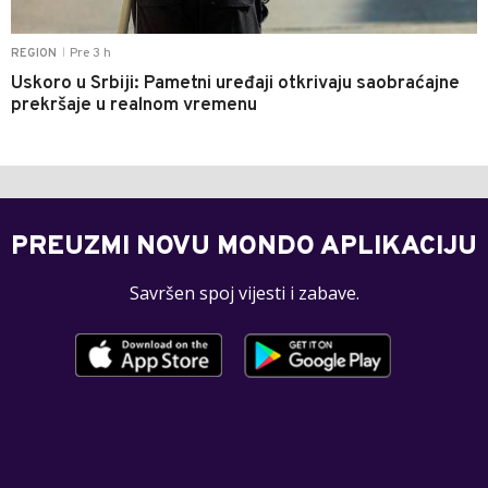
Pre 3 h
REGION
|
Uskoro u Srbiji: Pametni uređaji otkrivaju saobraćajne
prekršaje u realnom vremenu
PREUZMI NOVU MONDO APLIKACIJU
Savršen spoj vijesti i zabave.