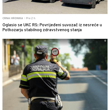
Pre 2 h
CRNA HRONIKA
|
Oglasio se UKC RS: Povrijeđeni suvozač iz nesreće u
Potkozarju stabilnog zdravstvenog stanja
0