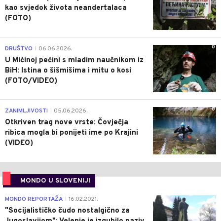
kao svjedok života neandertalaca
(FOTO)
0
DRUŠTVO
06.06.2026.
|
U Mićinoj pećini s mladim naučnikom iz
BiH: Istina o šišmišima i mitu o kosi
(FOTO/VIDEO)
0
ZANIMLJIVOSTI
05.06.2026.
|
Otkriven trag nove vrste: Čovječja
ribica mogla bi ponijeti ime po Krajini
(VIDEO)
MONDO U SLOVENIJI
4
MONDO REPORTAŽA
16.02.2021.
|
"Socijalističko čudo nostalgično za