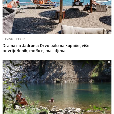
Pre 1 h
REGION
|
Drama na Jadranu: Drvo palo na kupače, više
povrijeđenih, među njima i djeca
0