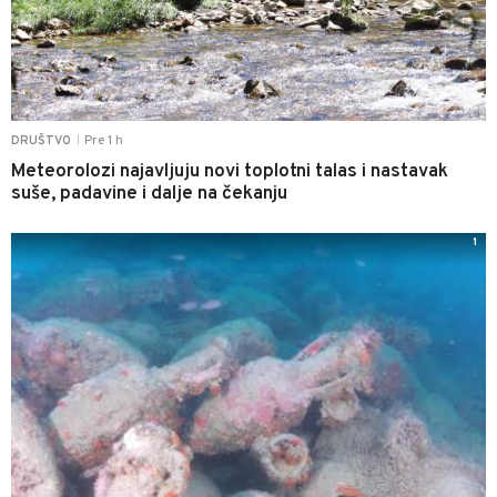
Pre 1 h
DRUŠTVO
|
Meteorolozi najavljuju novi toplotni talas i nastavak
suše, padavine i dalje na čekanju
1