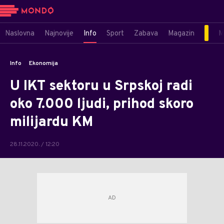
Naslovna
Najnovije
Info
Sport
Zabava
Magazin
M
Info
Ekonomija
U IKT sektoru u Srpskoj radi
oko 7.000 ljudi, prihod skoro
milijardu KM
28.11.2020. / 12:20