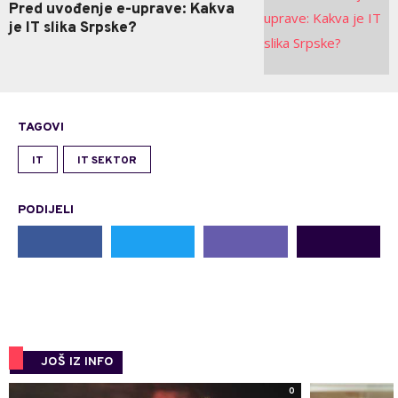
Pred uvođenje e-uprave: Kakva
je IT slika Srpske?
TAGOVI
IT
IT SEKTOR
PODIJELI
JOŠ IZ INFO
0