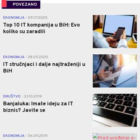
POVEZANO
0
EKONOMIJA
09.07.2020.
|
Top 10 IT kompanija u BiH: Evo
koliko su zaradili
0
EKONOMIJA
28.05.2020.
|
IT stručnjaci i dalje najtraženiji u
BiH
0
DRUŠTVO
23.10.2019.
|
Banjaluka: Imate ideju za IT
biznis? Javite se
1
EKONOMIJA
06.09.2019.
|