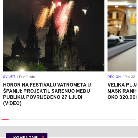
SVIJET
Pre 2 min
REGION
Pre 32 
|
|
HOROR NA FESTIVALU VATROMETA U
VELIKA PLJA
ŠPANIJI: PROJEKTIL SKRENUO MEĐU
MASKIRANIH
PUBLIKU, POVRIJEĐENO 27 LJUDI
OKO 320.00
(VIDEO)
KOMENTARI
0