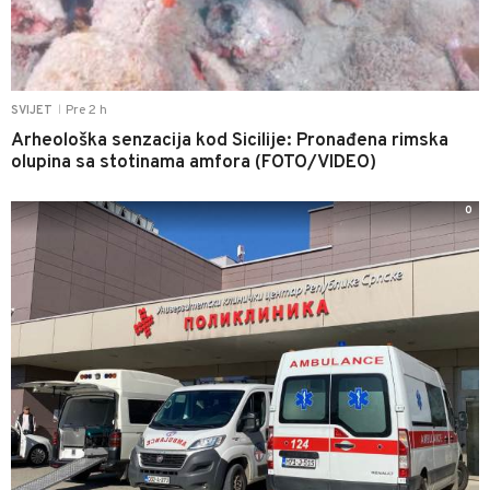
Pre 2 h
SVIJET
|
Arheološka senzacija kod Sicilije: Pronađena rimska
olupina sa stotinama amfora (FOTO/VIDEO)
0