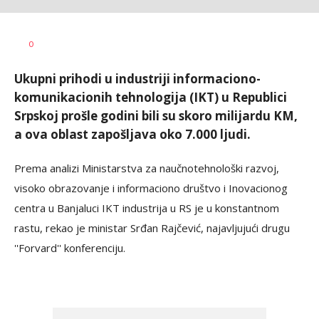
Željko
AUTOR
0
Svitlica
Ukupni prihodi u industriji informaciono-
komunikacionih tehnologija (IKT) u Republici
Srpskoj prošle godini bili su skoro milijardu KM,
a ova oblast zapošljava oko 7.000 ljudi.
Prema analizi Ministarstva za naučnotehnološki razvoj,
visoko obrazovanje i informaciono društvo i Inovacionog
centra u Banjaluci IKT industrija u RS je u konstantnom
rastu, rekao je ministar Srđan Rajčević, najavljujući drugu
''Forvard'' konferenciju.