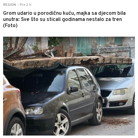
Pre 2 h
REGION
|
Grom udario u porodičnu kuću, majka sa djecom bila
unutra: Sve što su sticali godinama nestalo za tren
(Foto)
0