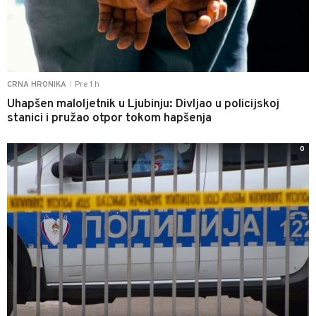
Pre 1 h
CRNA HRONIKA
|
Uhapšen maloljetnik u Ljubinju: Divljao u policijskoj
stanici i pružao otpor tokom hapšenja
0