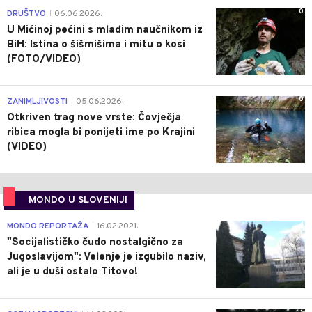
0
DRUŠTVO
06.06.2026.
|
U Mićinoj pećini s mladim naučnikom iz
BiH: Istina o šišmišima i mitu o kosi
(FOTO/VIDEO)
0
ZANIMLJIVOSTI
05.06.2026.
|
Otkriven trag nove vrste: Čovječja
ribica mogla bi ponijeti ime po Krajini
(VIDEO)
MONDO U SLOVENIJI
4
MONDO REPORTAŽA
16.02.2021.
|
"Socijalističko čudo nostalgično za
Jugoslavijom": Velenje je izgubilo naziv,
ali je u duši ostalo Titovo!