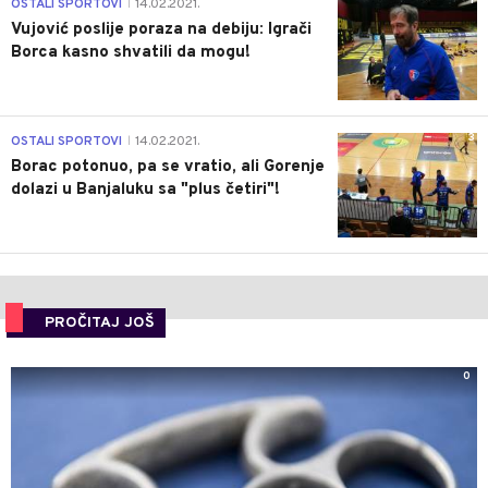
1
OSTALI SPORTOVI
14.02.2021.
|
Vujović poslije poraza na debiju: Igrači
Borca kasno shvatili da mogu!
3
OSTALI SPORTOVI
14.02.2021.
|
Borac potonuo, pa se vratio, ali Gorenje
dolazi u Banjaluku sa "plus četiri"!
PROČITAJ JOŠ
0