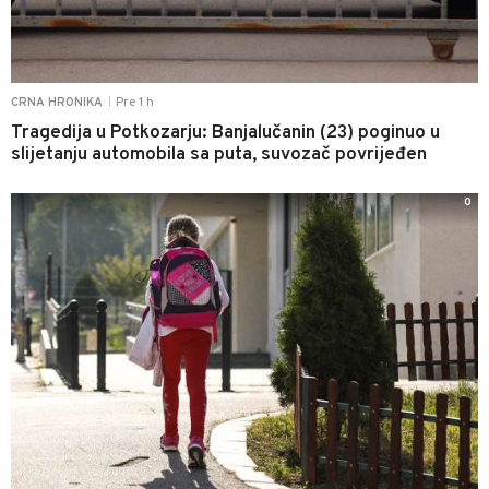
Pre 1 h
CRNA HRONIKA
|
Tragedija u Potkozarju: Banjalučanin (23) poginuo u
slijetanju automobila sa puta, suvozač povrijeđen
0