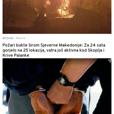
Pre 1 h
REGION
|
Požari bukte širom Sjeverne Makedonije: Za 24 sata
gorjelo na 25 lokacija, vatra još aktivna kod Skoplja i
Krive Palanke
0