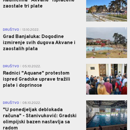
Radnicima "Akvane" isplaćene
zaostale tri plate
1
DRUŠTVO
13.10.2022.
|
Grad Banjaluka: Dogodine
izmirenje svih dugova Akvane i
zaostalih plata
0
DRUŠTVO
05.10.2022.
|
Radnici "Aquane" protestom
ispred Gradske uprave tražili
plate i doprinose
0
DRUŠTVO
08.10.2022.
|
"U ponedjeljak deblokada
računa" - Stanivuković: Gradski
olimpijski bazen nastavlja sa
radom