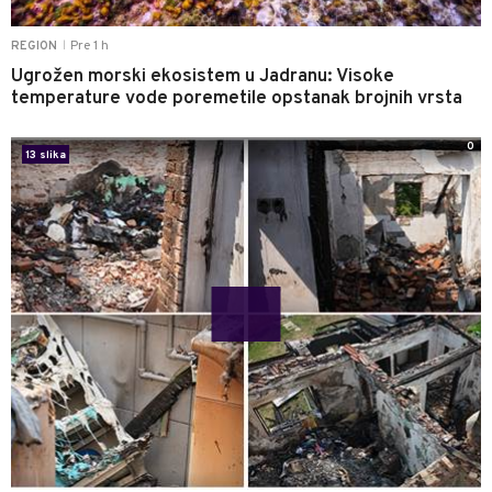
Pre 1 h
REGION
|
Ugrožen morski ekosistem u Jadranu: Visoke
temperature vode poremetile opstanak brojnih vrsta
0
13 slika