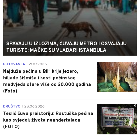
SPAVAJU U IZLOZIMA, ČUVAJU METRO I OSVAJAJU
TURISTE: MAČKE SU VLADARI ISTANBULA
0
PUTOVANJA
21.07.2026.
|
Najduža pećina u BiH krije jezero,
hiljade šišmiša i kosti pećinskog
medvjeda stare više od 20.000 godina
(Foto)
0
DRUŠTVO
28.06.2026.
|
Teslić čuva praistoriju: Rastuška pećina
kao svjedok života neandertalaca
(FOTO)