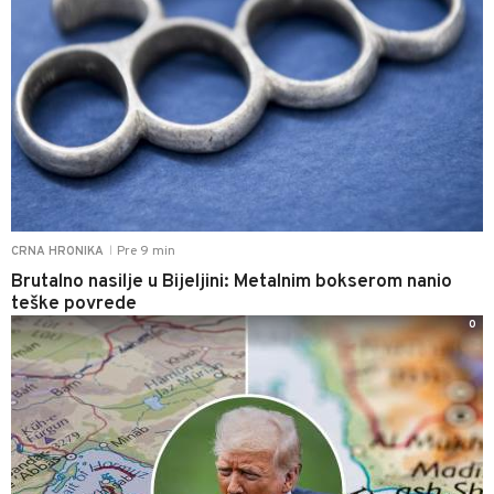
Pre 9 min
CRNA HRONIKA
|
Brutalno nasilje u Bijeljini: Metalnim bokserom nanio
teške povrede
0