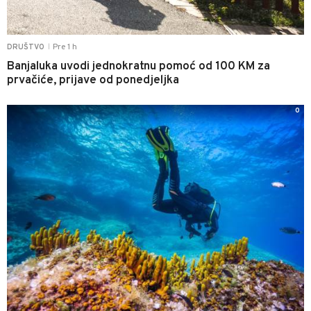
Pre 1 h
DRUŠTVO
|
Banjaluka uvodi jednokratnu pomoć od 100 KM za
prvačiće, prijave od ponedjeljka
0