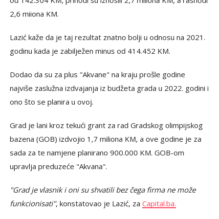
od 142.304 KM, prihodi su iznosili 2,7 miliona KM, a rashodi
2,6 miiona KM.
Lazić kaže da je taj rezultat znatno bolji u odnosu na 2021.
godinu kada je zabilježen minus od 414.452 KM.
Dodao da su za plus "Akvane" na kraju prošle godine
najviše zaslužna izdvajanja iz budžeta grada u 2022. godini i
ono što se planira u ovoj.
Grad je lani kroz tekući grant za rad Gradskog olimpijskog
bazena (GOB) izdvojio 1,7 miliona KM, a ove godine je za
sada za te namjene planirano 900.000 KM. GOB-om
upravlja preduzeće "Akvana".
"Grad je vlasnik i oni su shvatili bez čega firma ne može
funkcionisati"
, konstatovao je Lazić, za
Capital.ba.