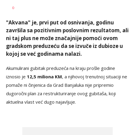
Željko
AUTOR
0
Svitlica
"Akvana" je, prvi put od osnivanja, godinu
završila sa pozitivnim poslovnim rezultatom, ali
ni taj plus ne može značajnije pomoći ovom
gradskom preduzeću da se izvuče iz dubioze u
kojoj se već godinama nalazi.
Akumulirani gubitak preduzeća na kraju prošle godine
iznosio je
12,5 miliona KM
, a njihovoj trenutnoj situaciji ne
pomaže ni činjenica da Grad Banjaluka nije pripremio
dugoročni plan za restrukturiranje ovog gubitaša, koji
aktuelna vlast već dugo najavljuje.