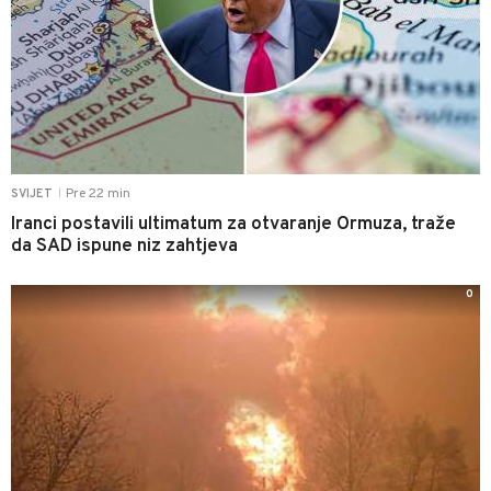
Pre 22 min
SVIJET
|
Iranci postavili ultimatum za otvaranje Ormuza, traže
da SAD ispune niz zahtjeva
0