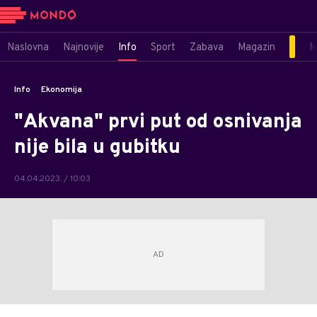
Naslovna
Najnovije
Info
Sport
Zabava
Magazin
M
Info
Ekonomija
"Akvana" prvi put od osnivanja
nije bila u gubitku
04.04.2023. / 10:03