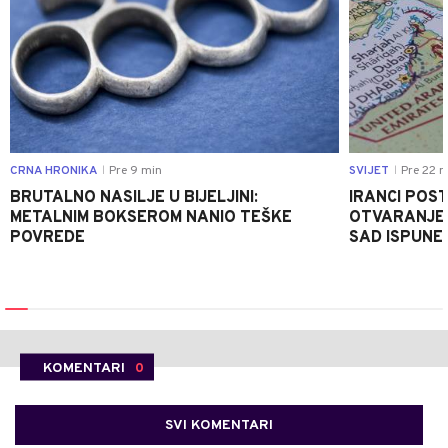
CRNA HRONIKA
Pre 9 min
SVIJET
Pre 22 m
|
|
BRUTALNO NASILJE U BIJELJINI:
IRANCI POST
METALNIM BOKSEROM NANIO TEŠKE
OTVARANJE 
POVREDE
SAD ISPUNE
KOMENTARI
0
SVI KOMENTARI