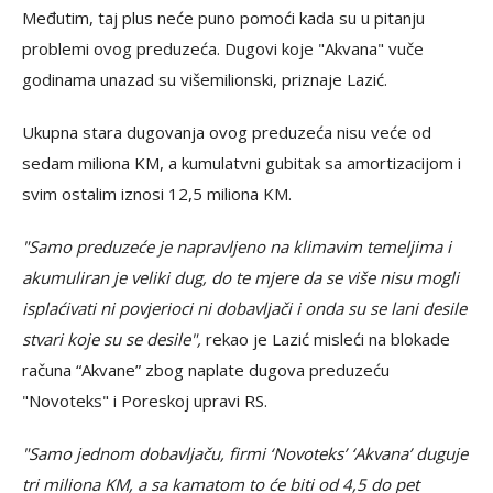
Međutim, taj plus neće puno pomoći kada su u pitanju
problemi ovog preduzeća. Dugovi koje "Akvana" vuče
godinama unazad su višemilionski, priznaje Lazić.
Ukupna stara dugovanja ovog preduzeća nisu veće od
sedam miliona KM, a kumulatvni gubitak sa amortizacijom i
svim ostalim iznosi 12,5 miliona KM.
"Samo preduzeće je napravljeno na klimavim temeljima i
akumuliran je veliki dug, do te mjere da se više nisu mogli
isplaćivati ni povjerioci ni dobavljači i onda su se lani desile
stvari koje su se desile",
rekao je Lazić misleći na blokade
računa “Akvane” zbog naplate dugova preduzeću
"Novoteks" i Poreskoj upravi RS.
"Samo jednom dobavljaču, firmi ‘Novoteks’ ‘Akvana’ duguje
tri miliona KM, a sa kamatom to će biti od 4,5 do pet