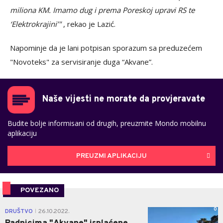
miliona KM. Imamo dug i prema Poreskoj upravi RS te
‘Elektrokrajini’"
, rekao je Lazić.
Napominje da je lani potpisan sporazum sa preduzećem
"Novoteks" za servisiranje duga “Akvane”.
Naše vijesti ne morate da provjeravate
Budite bolje informisani od drugih, preuzmite Mondo mobilnu
aplikaciju
PREUZMI APLIKACIJU
POVEZANO
0
DRUŠTVO
26.10.2022.
|