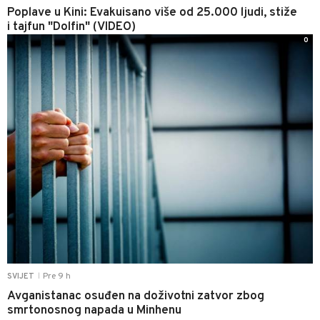
Poplave u Kini: Evakuisano više od 25.000 ljudi, stiže
i tajfun "Dolfin" (VIDEO)
0
Pre 9 h
SVIJET
|
Avganistanac osuđen na doživotni zatvor zbog
smrtonosnog napada u Minhenu