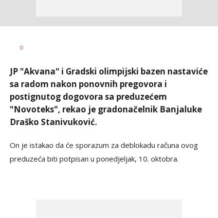
Dušan
AUTOR
0
Volaš
JP "Akvana" i Gradski olimpijski bazen nastaviće
sa radom nakon ponovnih pregovora i
postignutog dogovora sa preduzećem
"Novoteks", rekao je gradonačelnik Banjaluke
Draško Stanivuković.
On je istakao da će sporazum za deblokadu računa ovog
preduzeća biti potpisan u ponedjeljak, 10. oktobra.