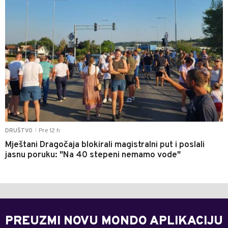
Pre 12 h
DRUŠTVO
|
Mještani Dragočaja blokirali magistralni put i poslali
jasnu poruku: "Na 40 stepeni nemamo vode"
PREUZMI NOVU MONDO APLIKACIJU