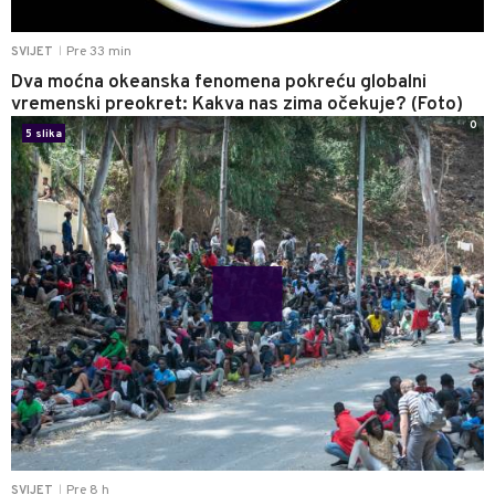
Pre 33 min
SVIJET
|
Dva moćna okeanska fenomena pokreću globalni
vremenski preokret: Kakva nas zima očekuje? (Foto)
0
5 slika
Pre 8 h
SVIJET
|