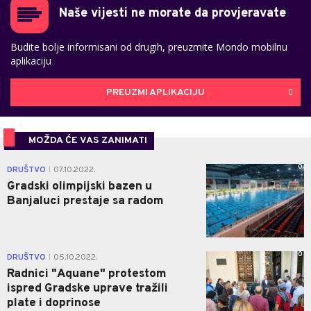
Naše vijesti ne morate da provjeravate
Budite bolje informisani od drugih, preuzmite Mondo mobilnu
aplikaciju
PREUZMI APLIKACIJU
MOŽDA ĆE VAS ZANIMATI
0
DRUŠTVO
07.10.2022.
|
Gradski olimpijski bazen u
Banjaluci prestaje sa radom
0
DRUŠTVO
05.10.2022.
|
Radnici "Aquane" protestom
ispred Gradske uprave tražili
plate i doprinose