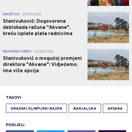
0
DRUŠTVO
23.09.2022.
|
Stanivuković: Dogovorena
deblokada računa "Akvane",
kreću isplate plata radnicima
0
MILIONSKI GUBICI
23.08.2022.
|
Stanivuković o mogućoj promjeni
direktora "Akvane": Vidjećemo,
ima više opcija
TAGOVI
GRADSKI OLIMPIJSKI BAZEN
BANJALUKA
AKVANA
PODIJELI