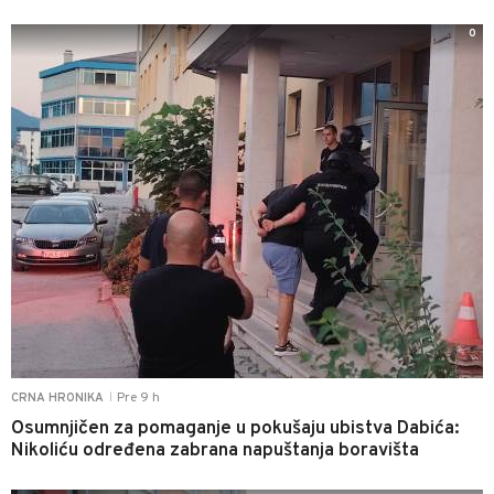
0
Pre 9 h
CRNA HRONIKA
|
Osumnjičen za pomaganje u pokušaju ubistva Dabića:
Nikoliću određena zabrana napuštanja boravišta