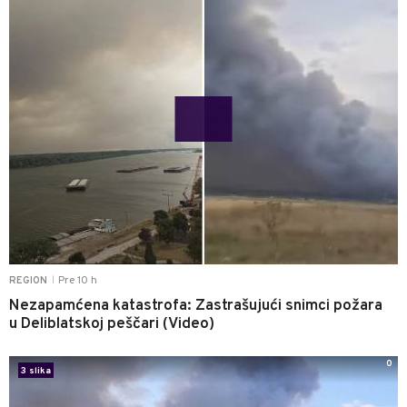
Pre 10 h
REGION
|
Nezapamćena katastrofa: Zastrašujući snimci požara
u Deliblatskoj peščari (Video)
0
3 slika