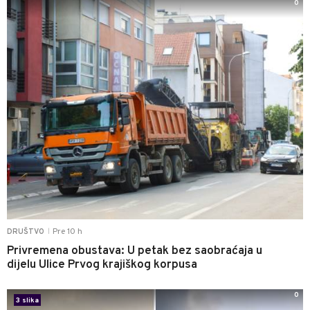
0
Pre 10 h
DRUŠTVO
|
Privremena obustava: U petak bez saobraćaja u
dijelu Ulice Prvog krajiškog korpusa
0
3 slika