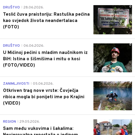
0
DRUŠTVO
28.06.2026.
|
Teslić čuva praistoriju: Rastuška pećina
kao svjedok života neandertalaca
(FOTO)
0
DRUŠTVO
06.06.2026.
|
U Mićinoj pećini s mladim naučnikom iz
BiH: Istina o šišmišima i mitu o kosi
(FOTO/VIDEO)
0
ZANIMLJIVOSTI
05.06.2026.
|
Otkriven trag nove vrste: Čovječja
ribica mogla bi ponijeti ime po Krajini
(VIDEO)
0
REGION
29.05.2026.
|
Sam među vukovima i šakalima: