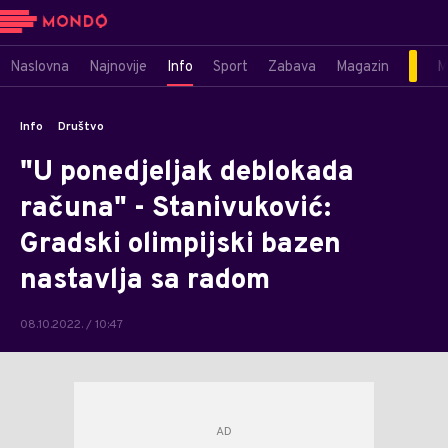
Naslovna
Najnovije
Info
Sport
Zabava
Magazin
M
Info
Društvo
"U ponedjeljak deblokada
računa" - Stanivuković:
Gradski olimpijski bazen
nastavlja sa radom
08.10.2022. / 10:47