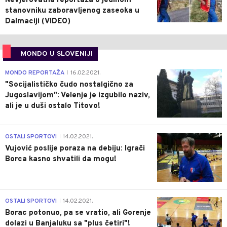
Nevjerovatna reportaža o jedinom
stanovniku zaboravljenog zaseoka u
Dalmaciji (VIDEO)
MONDO U SLOVENIJI
4
MONDO REPORTAŽA
16.02.2021.
|
"Socijalističko čudo nostalgično za
Jugoslavijom": Velenje je izgubilo naziv,
ali je u duši ostalo Titovo!
1
OSTALI SPORTOVI
14.02.2021.
|
Vujović poslije poraza na debiju: Igrači
Borca kasno shvatili da mogu!
3
OSTALI SPORTOVI
14.02.2021.
|
Borac potonuo, pa se vratio, ali Gorenje
dolazi u Banjaluku sa "plus četiri"!