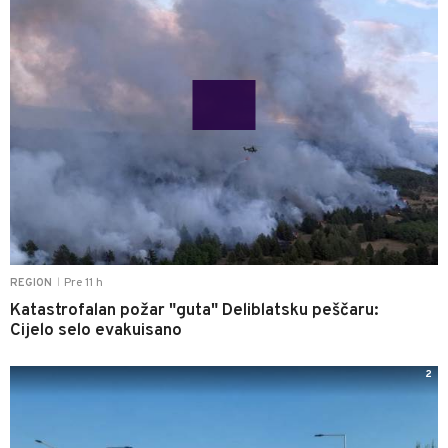
Pre 11 h
REGION
|
Katastrofalan požar "guta" Deliblatsku peščaru:
Cijelo selo evakuisano
2