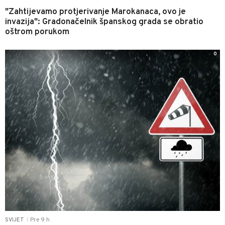
"Zahtijevamo protjerivanje Marokanaca, ovo je
invazija": Gradonačelnik španskog grada se obratio
oštrom porukom
0
Pre 9 h
SVIJET
|