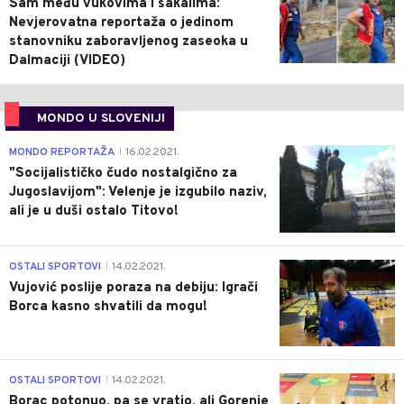
Sam među vukovima i šakalima:
Nevjerovatna reportaža o jedinom
stanovniku zaboravljenog zaseoka u
Dalmaciji (VIDEO)
MONDO U SLOVENIJI
4
MONDO REPORTAŽA
16.02.2021.
|
"Socijalističko čudo nostalgično za
Jugoslavijom": Velenje je izgubilo naziv,
ali je u duši ostalo Titovo!
1
OSTALI SPORTOVI
14.02.2021.
|
Vujović poslije poraza na debiju: Igrači
Borca kasno shvatili da mogu!
3
OSTALI SPORTOVI
14.02.2021.
|
Borac potonuo, pa se vratio, ali Gorenje