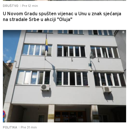
Pre 12 min
DRUŠTVO
|
U Novom Gradu spušten vijenac u Unu u znak sjećanja
na stradale Srbe u akciji "Oluja"
0
Pre 31 min
POLITIKA
|