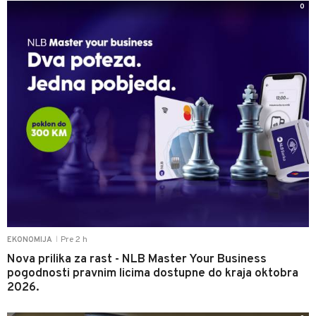
0
Pre 2 h
EKONOMIJA
|
Nova prilika za rast - NLB Master Your Business
pogodnosti pravnim licima dostupne do kraja oktobra
2026.