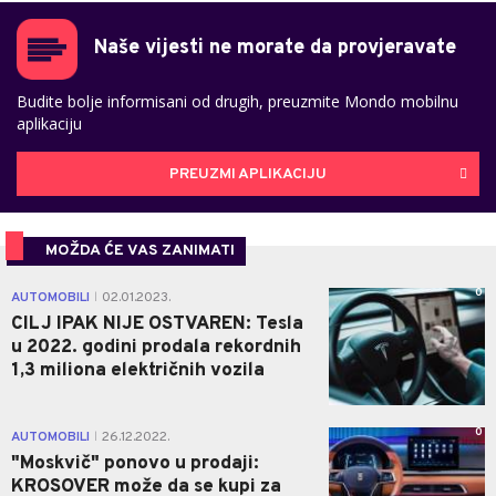
Naše vijesti ne morate da provjeravate
Budite bolje informisani od drugih, preuzmite Mondo mobilnu
aplikaciju
PREUZMI APLIKACIJU
MOŽDA ĆE VAS ZANIMATI
0
AUTOMOBILI
02.01.2023.
|
CILJ IPAK NIJE OSTVAREN: Tesla
u 2022. godini prodala rekordnih
1,3 miliona električnih vozila
0
AUTOMOBILI
26.12.2022.
|
"Moskvič" ponovo u prodaji:
KROSOVER može da se kupi za