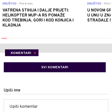
DRUŠTVO
Pre 8 min
DRUŠTVO
Pre 1
|
|
VATRENA STIHIJA I DALJE PRIJETI:
U NOVOM GR
HELIKOPTER MUP-A RS POMAŽE
U UNU U ZN
KOD TREBINJA, GORI I KOD KONJICA I
STRADALE SR
KLADNJA
KOMENTARI
0
SVI KOMENTARI
Upiši ime