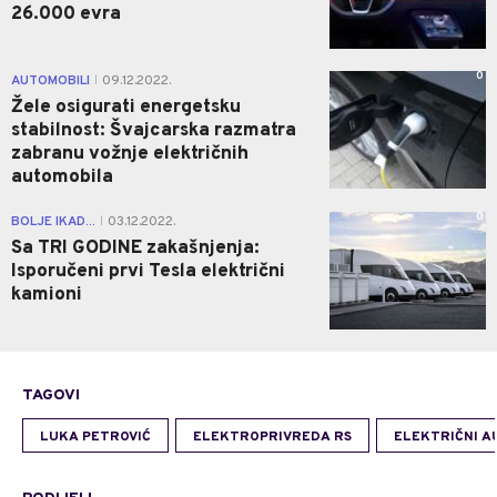
26.000 evra
0
AUTOMOBILI
09.12.2022.
|
Žele osigurati energetsku
stabilnost: Švajcarska razmatra
zabranu vožnje električnih
automobila
0
BOLJE IKAD...
03.12.2022.
|
Sa TRI GODINE zakašnjenja:
Isporučeni prvi Tesla električni
kamioni
TAGOVI
LUKA PETROVIĆ
ELEKTROPRIVREDA RS
ELEKTRIČNI A