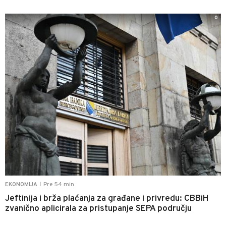
0
Pre 54 min
EKONOMIJA
|
Jeftinija i brža plaćanja za građane i privredu: CBBiH
zvanično aplicirala za pristupanje SEPA području