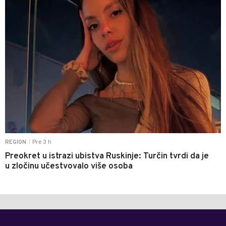
Pre 3 h
REGION
|
Preokret u istrazi ubistva Ruskinje: Turčin tvrdi da je
u zločinu učestvovalo više osoba