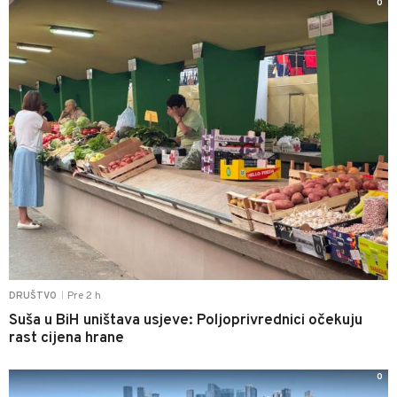
0
Pre 2 h
DRUŠTVO
|
Suša u BiH uništava usjeve: Poljoprivrednici očekuju
rast cijena hrane
0