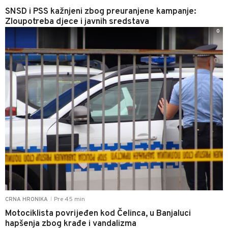
SNSD i PSS kažnjeni zbog preuranjene kampanje:
Zloupotreba djece i javnih sredstava
0
Pre 45 min
CRNA HRONIKA
|
Motociklista povrijeđen kod Čelinca, u Banjaluci
hapšenja zbog krađe i vandalizma