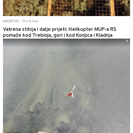
Pre 8 min
DRUŠTVO
|
Vatrena stihija i dalje prijeti: Helikopter MUP-a RS
pomaže kod Trebinja, gori i kod Konjica i Kladnja
0