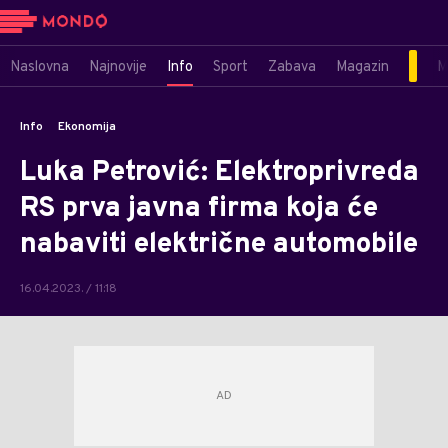
Naslovna
Najnovije
Info
Sport
Zabava
Magazin
M
Info
Ekonomija
Luka Petrović: Elektroprivreda
RS prva javna firma koja će
nabaviti električne automobile
16.04.2023. / 11:18