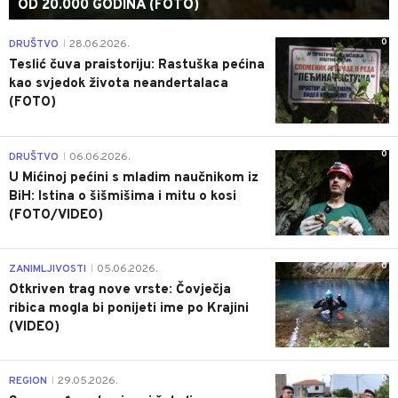
OD 20.000 GODINA (FOTO)
0
DRUŠTVO
28.06.2026.
|
Teslić čuva praistoriju: Rastuška pećina
kao svjedok života neandertalaca
(FOTO)
0
DRUŠTVO
06.06.2026.
|
U Mićinoj pećini s mladim naučnikom iz
BiH: Istina o šišmišima i mitu o kosi
(FOTO/VIDEO)
0
ZANIMLJIVOSTI
05.06.2026.
|
Otkriven trag nove vrste: Čovječja
ribica mogla bi ponijeti ime po Krajini
(VIDEO)
0
REGION
29.05.2026.
|