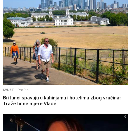
Pre 2 h
SVIJET
|
Britanci spavaju u kuhinjama i hotelima zbog vrućina:
Traže hitne mjere Vlade
0