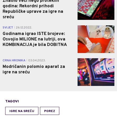
Znatno veći nego proteklih
godina: Rekordni prihodi
Republičke uprave za igre na
sreću
0
SVIJET
26.12.2022.
|
Godinama igrao ISTE brojeve:
Osvojio MILIONE na lutriji, ova
KOMBINACIJA je bila DOBITNA
0
CRNA HRONIKA
03.04.2023.
|
Modričanin polomio aparat za
igre na sreću
TAGOVI
IGRE NA SREĆU
POREZ