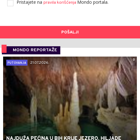
Pristajete na
Mondo portala.
pravila korišćenja
POŠALJI
MONDO REPORTAŽE
0
21.07.2026.
PUTOVANJA
NAJDUŽA PEĆINA U BIH KRIJE JEZERO, HILJADE