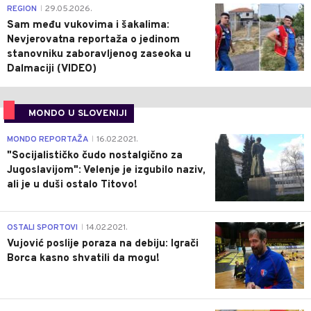
0
REGION
29.05.2026.
|
Sam među vukovima i šakalima:
Nevjerovatna reportaža o jedinom
stanovniku zaboravljenog zaseoka u
Dalmaciji (VIDEO)
MONDO U SLOVENIJI
4
MONDO REPORTAŽA
16.02.2021.
|
"Socijalističko čudo nostalgično za
Jugoslavijom": Velenje je izgubilo naziv,
ali je u duši ostalo Titovo!
1
OSTALI SPORTOVI
14.02.2021.
|
Vujović poslije poraza na debiju: Igrači
Borca kasno shvatili da mogu!