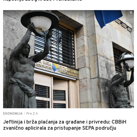
0
Pre 2 h
EKONOMIJA
|
Jeftinija i brža plaćanja za građane i privredu: CBBiH
zvanično aplicirala za pristupanje SEPA području