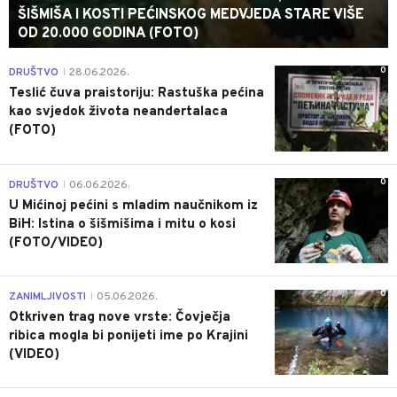
ŠIŠMIŠA I KOSTI PEĆINSKOG MEDVJEDA STARE VIŠE
OD 20.000 GODINA (FOTO)
0
DRUŠTVO
28.06.2026.
|
Teslić čuva praistoriju: Rastuška pećina
kao svjedok života neandertalaca
(FOTO)
0
DRUŠTVO
06.06.2026.
|
U Mićinoj pećini s mladim naučnikom iz
BiH: Istina o šišmišima i mitu o kosi
(FOTO/VIDEO)
0
ZANIMLJIVOSTI
05.06.2026.
|
Otkriven trag nove vrste: Čovječja
ribica mogla bi ponijeti ime po Krajini
(VIDEO)