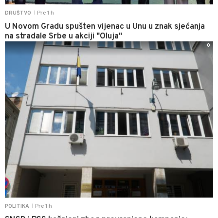
Pre 1 h
DRUŠTVO
|
U Novom Gradu spušten vijenac u Unu u znak sjećanja
na stradale Srbe u akciji "Oluja"
0
Pre 1 h
POLITIKA
|