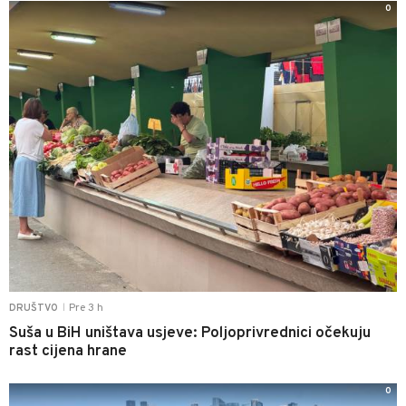
0
Pre 3 h
DRUŠTVO
|
Suša u BiH uništava usjeve: Poljoprivrednici očekuju
rast cijena hrane
0