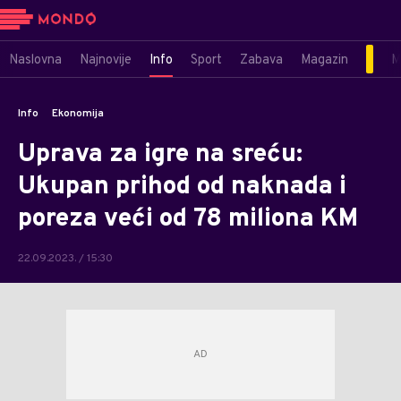
Naslovna
Najnovije
Info
Sport
Zabava
Magazin
M
Info
Ekonomija
Uprava za igre na sreću:
Ukupan prihod od naknada i
poreza veći od 78 miliona KM
22.09.2023. / 15:30