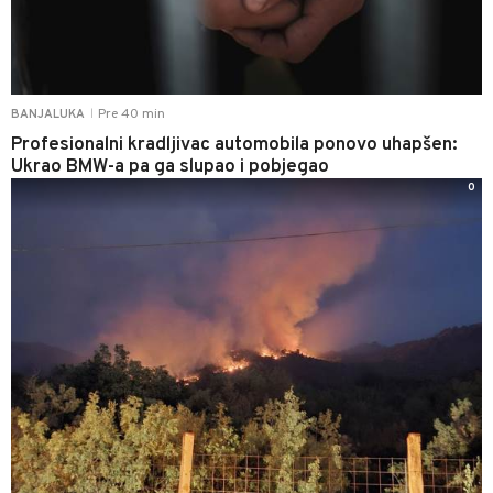
Pre 40 min
BANJALUKA
|
Profesionalni kradljivac automobila ponovo uhapšen:
Ukrao BMW-a pa ga slupao i pobjegao
0