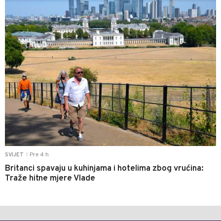
Pre 4 h
SVIJET
|
Britanci spavaju u kuhinjama i hotelima zbog vrućina:
Traže hitne mjere Vlade