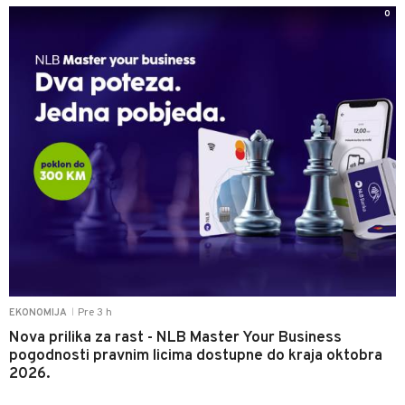
0
Pre 3 h
EKONOMIJA
|
Nova prilika za rast - NLB Master Your Business
pogodnosti pravnim licima dostupne do kraja oktobra
2026.