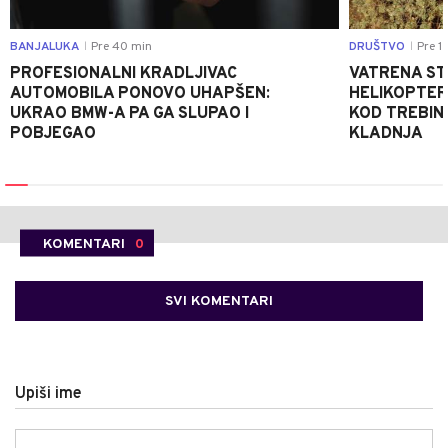
BANJALUKA
Pre 40 min
DRUŠTVO
Pre 1 
|
|
PROFESIONALNI KRADLJIVAC
VATRENA STIH
AUTOMOBILA PONOVO UHAPŠEN:
HELIKOPTER
UKRAO BMW-A PA GA SLUPAO I
KOD TREBINJ
POBJEGAO
KLADNJA
KOMENTARI
0
SVI KOMENTARI
Upiši ime