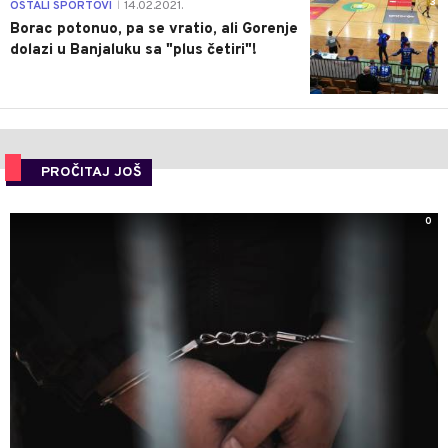
3
OSTALI SPORTOVI
14.02.2021.
|
Borac potonuo, pa se vratio, ali Gorenje
dolazi u Banjaluku sa "plus četiri"!
PROČITAJ JOŠ
0