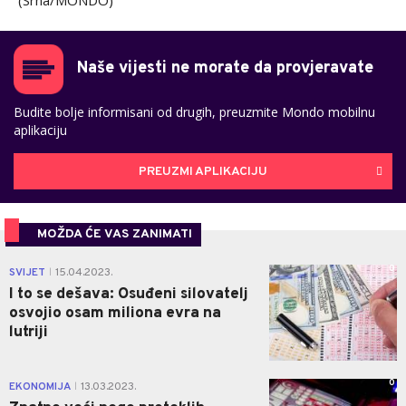
(Srna/MONDO)
Naše vijesti ne morate da provjeravate
Budite bolje informisani od drugih, preuzmite Mondo mobilnu
aplikaciju
PREUZMI APLIKACIJU
MOŽDA ĆE VAS ZANIMATI
0
SVIJET
15.04.2023.
|
I to se dešava: Osuđeni silovatelj
osvojio osam miliona evra na
lutriji
0
EKONOMIJA
13.03.2023.
|