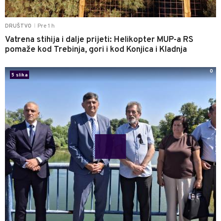
Pre 1 h
DRUŠTVO
|
Vatrena stihija i dalje prijeti: Helikopter MUP-a RS
pomaže kod Trebinja, gori i kod Konjica i Kladnja
0
5 slika