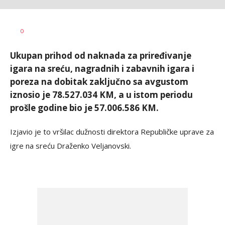
Nikolina
AUTOR
0
Damjanić
Ukupan prihod od naknada za priređivanje
igara na sreću, nagradnih i zabavnih igara i
poreza na dobitak zaključno sa avgustom
iznosio je 78.527.034 KM, a u istom periodu
prošle godine bio je 57.006.586 KM.
Izjavio je to vršilac dužnosti direktora Republičke uprave za
igre na sreću Draženko Veljanovski.